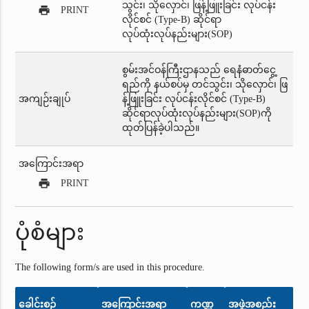
print
PRINT
စွမ်းအင်ဝန်ကြီးဌာနသည် ရေနံဓာတ်ငွေ့
ရည်ကို နယ်စပ်မှ တင်သွင်း၊ သိုလှောင်၊ ဖြ
အကျဉ်းချုပ်
န့်ဖြူးခြင်း လုပ်ငန်းလိုင်စင် (Type-B)
ဆိုင်ရာလုပ်ထုံးလုပ်နည်းများ(SOP)ကို
ထုတ်ပြန်ခဲ့ပါသည်။
အကြောင်းအရာ
print
PRINT
ပုံစံများ
The following form/s are used in this procedure.
ခေါင်းစဉ်
အကြောင်းအရာ
ကဏ္ဍ
အဖွဲ့အစည်း