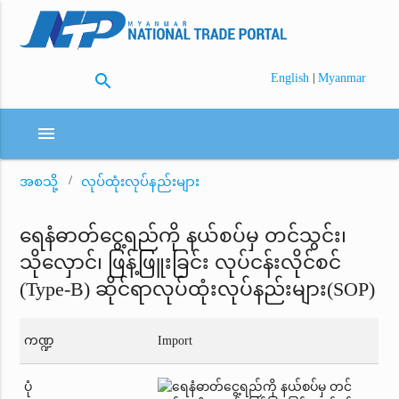
search
|
English
Myanmar
menu
အစသို့
လုပ်ထုံးလုပ်နည်းများ
ရေနံဓာတ်ငွေ့ရည်ကို နယ်စပ်မှ တင်သွင်း၊
သိုလှောင်၊ ဖြန့်ဖြူးခြင်း လုပ်ငန်းလိုင်စင်
(Type-B) ဆိုင်ရာလုပ်ထုံးလုပ်နည်းများ(SOP)
ကဏ္ဍ
Import
ပုံ