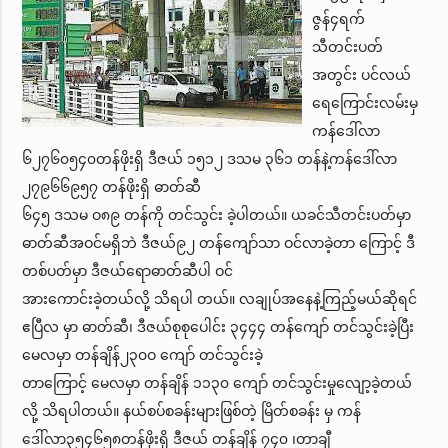
ဇွန်၄ရက်
သီတင်းပတ်
အတွင်း ပင်လယ်
ရေကြောင်းလမ်းမှ
ကန်ဒေါ်လာ
၆၂၇၆၀၅၄၀တန်ဖိုးရှိ ဒီဇယ် ၁၅၁၂ ဒသမ ၃၆၁ တန်နဲ့ကန်ဒေါ်လာ
၂၇၉၆၆၉၅၇ တန်ဖိုးရှိ ဓာတ်ဆီ
၆၄၅ ဒသမ ဝ၈၉ တန်ကို တင်သွင်း ခဲ့ပါတယ်။ ယခင်သီတင်းပတ်မှာ
ဓာတ်ဆီအဝင်မရှိဘဲ ဒီဇယ်၉၂ တန်ကျော်သာ ဝင်လာခဲ့တာ ကြောင့် ဒီ
တစ်ပတ်မှာ ဒီဇယ်ရောဓာတ်ဆီပါ ဝင်
အားကောင်းခဲ့တယ်လို့ သိရပါ တယ်။ လချုပ်အနေနဲ့ကြည့်မယ်ဆိုရင်
ဧပြီလ မှာ ဓာတ်ဆီ၊ ဒီဇယ်စုစုပေါင်း ၃၄၄၄ တန်ကျော် တင်သွင်းခဲ့ပြီး
မေလမှာ တန်ချိန်၂၃၀ဝ ကျော် တင်သွင်းခဲ့
တာကြောင့် မေလမှာ တန်ချိန် ၁၁၃၀ ကျော် တင်သွင်းမှုလျော့ခဲ့တယ်
လို့ သိရပါတယ်။ နယ်စပ်စခန်းများဖြစ်တဲ့ မြိတ်စခန်း မှ ကန်
ဒေါ်လာ၃၅၄၆၅၈တန်ဖိုးရှိ ဒီဇယ် တန်ချိန် ၇၄၀ ၊တာချီ