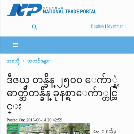
search
|
English
Myanmar
menu
အစသို့
သတင်းများ
ဒီဇယ္ တန္ခ်ိန္ ၂၅၀၀ ေက်ာ္နဲ့
ဓာတ္ဆီတန္ခ်ိန္ ခုနစ္ရာေက်ာ္တင္သြ
င္း
Posted On: 2016-06-14 20:42:59
မေ၂၉ ရက်မှ