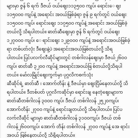
များမှာ ဇွန် ၆ ရက် ဒီဇယ် ဝယ်ဈေး၁၁၃၅၀ဝ ကျပ်၊ ရောင်းေ ဈး
၁၁၅၀ဝ၀ ကျပ်နဲ့ အရောင်း အဝယ်ဖြစ်ခဲ့ရာ ဇွန် ၉ ရက်တွင် ဝယ်ဈေး
၁၁၅၀ဝ၀ ကျပ်၊ ရောင်းဈေး ၁၁၇၅၀ဝ ကျပ်နဲ့ အရောင်း အဝယ်ဖြစ်ခဲ့
တယ်လို့ သိရပါတယ်။ ဓာတ်ဆီဈေးမှာ ဇွန် ၆ ရက်တွင် ဝယ်ဈေး
၁၂၇၀ဝ၀ ကျပ်၊ ေ ရာင်းဈေး ၁၂၉၀ဝ၀ ကျပ်နဲ့ အရောင်းအဝယ်ဖြစ်ခဲ့
ရာ တစ်ပတ်လုံး ဒီဈေးနဲ့ပဲ အရောင်းအဝယ်ဖြစ်တယ်လို့ သိရ
ပါတယ်။ ပြင်ပလက်လီဆိုင်များတွင် တစ်ဂါလန်ဈေးမှာ ဒီဇယ်၂၆၀ဝ
ကျပ်၊ ဓာတ်ဆီ ၃၂၀ဝ ကျပ်နဲ့ အရောင်းအဝယ်ဖြ စ်တယ်လို့သိရပါ
တယ်။ မော်လမြိုင်ဈေးကွက်မှာ ပုဂ္ဂလိကစက်သုံး
ဆီဆိုင်ရဲ့ ဓာတ်ဆီ ၊ အောက်တိန်း နဲ့ ဒီဇယ်မှာ ဈေးငြိမ်နေတယ်လို့ သိ
ရပါတယ်။ ဒီတစ်ပတ် ပုဂ္ဂလိကဆိုင်မှာ ရောင်းချ နေတဲ့ဈေးများက
ဓာတ်ဆီတစ်ဂါလန် ၃၀ဝ၀ ကျပ်၊ ဒီဇယ် တစ်ဂါလန် ၂၅၂၀ကျပ်၊
အောက်တိန်း ၂၇၀ဝ ကျပ်နဲ့ ရောင်းချတယ်လို့ သိရပါတယ်။ ပြင်ပ
လက်လီဆိုင် များမှာ ဓာတ်ဆီတစ်ဂါလန် ၃၁၀ဝကျပ်၊ ဒီဇယ် တစ်
ဂါလန်၂၆၀ဝကျပ်၊ အောက် တိန်း တစ်ဂါလန် ၂၇၀ဝ ကျပ်နဲ့ အေ ရာင်း
အဝယ် ဖြစ်နေတယ်လို့ သိရှိရပါတယ်။