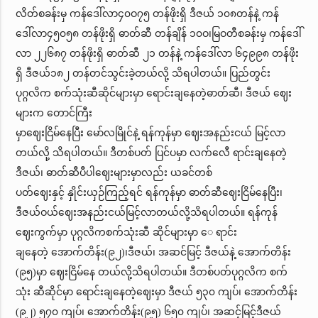
လိတ်စခန်းမှ ကန်ဒေါ်လာ၄၀ဝ၇၅ တန်ဖိုးရှိ ဒီဇယ် ၁၀၈တန်နဲ့ ကန်
ဒေါ်လာ၄၅၀၅၈ တန်ဖိုးရှိ ဓာတ်ဆီ တန်ချိန် ၁၀ဝ၊မြဝတီစခန်းမှ ကန်ဒေါ်
လာ ၂၂၆၈၇ တန်ဖိုးရှိ ဓာတ်ဆီ ၂၁ တန်နဲ့ ကန်ဒေါ်လာ ၆၄၉၉၈ တန်ဖိုး
ရှိ ဒီဇယ်၁၈၂ တန်တင်သွင်းခဲ့တယ်လို့ သိရပါတယ်။ ပြည်တွင်း
ပုဂ္ဂလိက စက်သုံးဆီဆိုင်များမှာ ရောင်းချနေတဲ့ဓာတ်ဆီ၊ ဒီဇယ် ဈေး
များက တောင်ကြီး
မှာဈေးငြိမ်နေပြီး မော်လမြိုင်နဲ့ ရန်ကုန်မှာ ဈေးအနည်းငယ် မြင့်လာ
တယ်လို့ သိရပါတယ်။ ဒီတစ်ပတ် ပြင်ပမှာ လက်လေီ ရာင်းချနေတဲ့
ဒီဇယ်၊ ဓာတ်ဆီပီပါဈေးများမှာလည်း ယခင်တစ်
ပတ်ဈေးနှင့် နှိုင်းယှဉ်ကြည့်ရင် ရန်ကုန်မှာ ဓာတ်ဆီဈေးငြိမ်နေပြီး၊
ဒီဇယ်ဝယ်ဈေးအနည်းငယ်မြင့်လာတယ်လို့သိရပါတယ်။ ရန်ကုန်
ဈေးကွက်မှာ ပုဂ္ဂလိကစက်သုံးဆီ ဆိုင်များမှာ ေ ရာင်း
ချနေတဲ့ အောက်တိန်း(၉၂)၊ဒီဇယ်၊ အဆင်မြင့် ဒီဇယ်နဲ့ အောက်တိန်း
(၉၅)မှာ ဈေးငြိမ်နေ တယ်လို့သိရပါတယ်။ ဒီတစ်ပတ်ပုဂ္ဂလိက စက်
သုံး ဆီဆိုင်မှာ ရောင်းချနေတဲ့ဈေးမှာ ဒီဇယ် ၅၃၀ ကျပ်၊ အောက်တိန်း
(၉၂) ၅၇၀ ကျပ်၊ အောက်တိန်း(၉၅) ၆၅၀ ကျပ်၊ အဆင့်မြင့်ဒီဇယ်