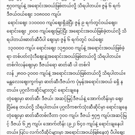
၅၇၀ကျပ်နဲ့ အရောင်းအဝယ်ဖြစ်တယ်လို့ သိရပါတယ်။ ဇွန် ၆ ရက်
ဒီဇယ်ဝယ်ဈေး ၁၀၈၀ဝ၀ ကျပ်၊
ရောင်းဈေး ၁၁၀ဝ၀ဝ ကျပ်ဈေးရှိခဲ့ပြီး ဇွန် ၉ ရက်တွင်ဝယ်ဈေး၊
ရောင်းဈေး ၂၀ဝ၀ ကျပ်ဈေးမြင့်ပြီး အရောင်းအဝယ်ဖြစ်ခဲ့တယ်လို့ သိ
ရပါတယ်။ဓာတ်ဆီပီပါ ဈေးမှာ ဇွန် ၆ ရက်တွင် ဝယ်ဈေး
၁၃၀ဝ၀ဝ ကျပ်၊ ရောင်းဈေး ၁၃၅၀ဝ၀ ကျပ်နဲ့ အရောင်းအဝယ်ဖြစ်ခဲ့
ရာ တစ်ပတ်လုံးဒီဈေးနဲ့အရောင်းအဝယ်ဖြစ်တယ်လို့ သိရပါတယ်။
တစ်ဂါလန်ဈေးမှာ ဒီဇယ်ရော ဓာတ်ဆီ ပါ တစ်ဂါ
လန် ၂၈၀ဝ-၃၀ဝ၀ ကျပ်နဲ့ အရောင်းအဝယ်ဖြစ်တယ်လို့ သိရပါတယ်။
မန္တလေးဈေးကွက်မှာ ဓာတ်ဆီ၊ဒီဇယ်က ပုံမှန်အရောင်းအဝယ် ရှေိ န
တယ်။ ပုဂ္ဂလိကဆိုင်များတွင် ရောင်းချနေ
တဲ့ဈေးမှာ ဓာတ်ဆီ၊ ဒီဇယ်၊ အဆင့်မြင့်ဒီဇယ်နဲ့ အောက်တိန်းမှာ ဈေး
ငြိမ်နေ တယ်လို့ သိရပါတယ်။ ပုဂ္ဂလိကစက်သုံးဆီဆိုင်မှာ ရောင်းချနေ
တဲ့ဈေးမှာ ဓာတ်ဆီတစ်လီတာ ၇၀ဝ ကျပ်၊ ဒီဇယ် ၅၇၅ ကျပ်၊အဆင့်မြ
င့် ဒီဇယ် ၆၂၅ ကျပ်၊ အောက်တိန်း (၉၂) ၆၄၀ ကျပ်နဲ့ ရောင်းချနေပါ
တယ်။ ပြင်ပ လက်လီဆိုင်များမှာ အရောင်းအဝယ်ဖြစ်နေတဲ့ ပီပါဈေး