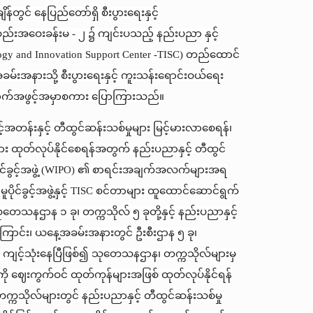
်တွင် နေပြည်တော်ရှိ စီးပွားရေးနှင့်
စည်းအဝေးခန်းမ - ၂ ၌ ကျင်းပသည့် နည်းပညာ နှင့်
 and Innovation Support Center -TISC) တည်ထောင်
အခမ်းအနားသို့ စီးပွားရေးနှင့် ကူးသန်းရောင်းဝယ်ရေး
ရောက်အဖွင့်အမှာစကား ပြောကြားသည်။
န်းနှင့် တီထွင်ဆန်းသစ်မှုများ မြင့်မားလာစေရန်၊
များ ထုတ်လုပ်နိုင်စေရန်အတွက် နည်းပညာနှင့် တီထွင်
ိုင်ခွင့်အဖွဲ့ (WIPO) ၏ စာရင်းအချက်အလက်များအရ
ူပိုင်ခွင့်အဖွဲ့နှင့် TISC စင်တာများ ထူထောင်ဆောင်ရွက်
တေသနဌာန ၁ ခု၊ တက္ကသိုလ် ၅ ခုတို့နှင့် နည်းပညာနှင့်
ြောင်း၊ ယနေ့အခမ်းအနားတွင် ဦးစီးဌာန ၅ ခု၊
ော် ကျင့်သုံးနေပြီဖြစ်၍ သုတေသနဌာန၊ တက္ကသိုလ်များမှ
းကို ဈေးကွက်ဝင် ထုတ်ကုန်များအဖြစ် ထုတ်လုပ်နိုင်ရန်
္ကသိုလ်များတွင် နည်းပညာနှင့် တီထွင်ဆန်းသစ်မှု