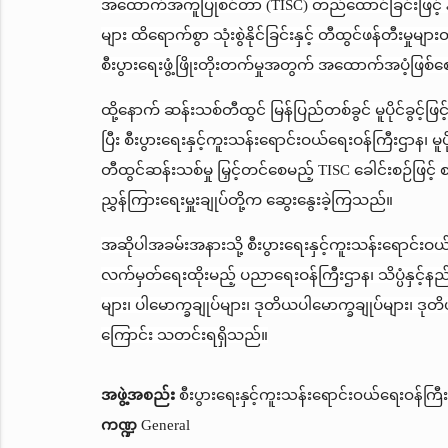
အထောက်အကူပြုစင်တာ (TISC) တည်ထောင်ခြင်းဖြင့်
များ ထိရောက်စွာ သုံးစွဲနိုင်ခြင်းနှင့် တီထွင်ဖန်တီးမှုများ
စီးပွားရေးဖွံ့ဖြိုးတိုးတက်မှုအတွက် အထောက်အပံ့ဖြစ်
ထို့နောက် ဆန်းသစ်တီထွင် မြန်ပြည်တစ်ခွင် မူပိုင်ခွင့်ဖြ
ပြီး စီးပွားရေးနှင့်ကူးသန်းရောင်းဝယ်ရေးဝန်ကြီးဌာန၊ မူ
တီထွင်ဆန်းသစ်မှု မြှင့်တင်စေမည့် TISC ခေါင်းစဉ်ဖြင့် စ
ညွှန်ကြားရေးမှူးချုပ်တို့က ဆွေးနွေးခဲ့ကြသည်။
အဆိုပါအခမ်းအနားသို့ စီးပွားရေးနှင့်ကူးသန်းရောင်းဝယ်ရေ
လက်မှတ်ရေးထိုးမည့် ပညာရေးဝန်ကြီးဌာန၊ သိပ္ပံနှင့်နည်းပ
များ၊ ပါမောက္ခချုပ်များ၊ ဒုတိယပါမောက္ခချုပ်များ၊ ဒု
ကြောင်း သတင်းရရှိသည်။
အဖွဲ့အစည်း
စီးပွားရေးနှင့်ကူးသန်းရောင်းဝယ်ရေးဝန်ကြီ
ကဏ္ဍ
General