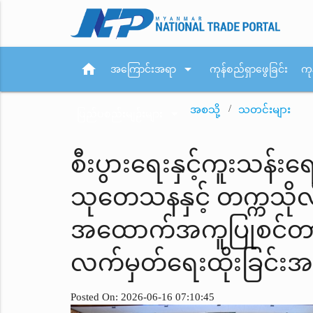
home
arrow_drop_down
အကြောင်းအရာ
ကုန်စည်ရှာဖွေခြင်း
ကု
အစသို့
သတင်းများ
arrow_drop_down
ပြည်ပစည်းမျဉ်းများ
စီးပွားရေးနှင့်ကူးသန်း
သုတေသနနှင့် တက္ကသိုလ်
အထောက်အကူပြုစင်တာ(TI
လက်မှတ်ရေးထိုးခြင်း
Posted On: 2026-06-16 07:10:45