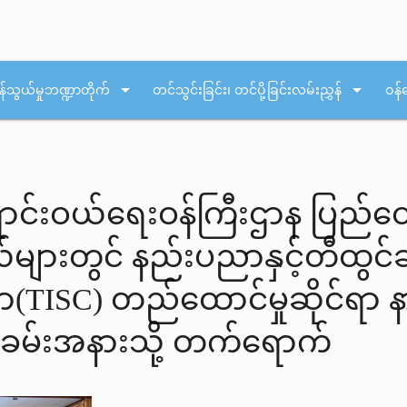
arrow_drop_down
arrow_drop_down
န်သွယ်မှုဘဏ္ဍာတိုက်
တင်သွင်းခြင်း၊ တင်ပို့ခြင်းလမ်းညွှန်
ဝန်
ရောင်းဝယ်ရေးဝန်ကြီးဌာန ပြည်ထော
များတွင် နည်းပညာနှင့်တီထွင်ဆ
SC) တည်ထောင်မှုဆိုင်ရာ နား
အခမ်းအနားသို့ တက်ရောက်