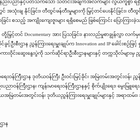
 နည်းပညာနှင့်ပတ်သက်သော သတင်းအချက်အလက်များ လွယ်ကူစွာ ရရှိန
တွင် အသုံးချ နိုင်ခြင်း၊ တီထွင်ဖန်တီးမှုများကို မြှင့်တင်ပေးနိုင်ခြင်း၊ တီထွင
စေခြင်း စသည့် အကျိုးကျေးဇူးများ ရရှိစေမည် ဖြစ်ကြောင်း ပြောကြားခဲ
င့် တို့မြှင့်တင် Documentary အား ပြသခြင်း၊ နားလည်မှုစာချွန်လွှာ လက်မှတ
ပိုင်ခွင့်ဦးစီးဌာန ညွှန်ကြားရေးမှူးချုပ်က Innovation and IP ခေါင်းစဉ်ဖ
ကားဝိုင်းဆွေးနွေးပွဲကို သက်ဆိုင်ရာဦးစီးဌာနများနှင့် တက္ကသိုလ်များမှ ညွှ
းဝန်ကြီးဌာန ဒုတိယဝန်ကြီး ဦးဝင်းမြင့်ခိုင်၊ အမြဲတမ်းအတွင်းဝန်၊ ညွှန်ကြ
ညာဝန်ကြီးဌာန၊ ကျန်းမာရေးဝန်ကြီးဌာနနှင့် စိုက်ပျိုးရေး၊ မွေးမြူရေးနှင
တိယအမြဲတမ်းအတွင်းဝန်၊ ဒုတိယညွှန်ကြားရေးမှူးချုပ်များနှင့် အရာထမ်း၊
းဌာန