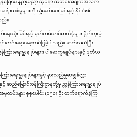
ိုင်ခြင်း၊ နည်းပညာ ဆိုင်ရာ သတင်းအချက်အလက်
်ဆန်းသစ်မှုများကို လှုံ့ဆော်ပေးခြင်းနှင့် နိုင်ငံ၏
့သည်။
်ရေးထိုးခြင်းနှင့် မှတ်တမ်းတင်ဓာတ်ပုံများ ရိုက်ကူးခဲ့
ြင့် ရှင်းလင်းဆွေးနွေးတင်ပြခဲ့ပါသည်။ ဆက်လက်ပြီး
န်ကြားရေးမှူးချုပ်များ၊ ပါမောက္ခချုပ်များနှင့် ဒုတိယ
ားရေးမှူးချုပ်များနှင့် နားလည်မှုစာချွန်လွှာ
့် ဆည်မြောင်းဝန်ကြီးဌာနတို့မှ ညွှန်ကြားရေးမှူးချုပ်
 အမှုထမ်းများ စုစုပေါင်း (၁၅၀) ဦး တက်ရောက်ခဲ့ကြ