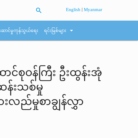
search
|
English
Myanmar
arrow_drop_down
ဆောင်မှုကုန်သွယ်ရေး
ရင်းမြစ်များ
င်စုဝန်ကြီး ဦးထွန်းအုံ
န်းသစ်မှု
လည်မှုစာချွန်လွှာ