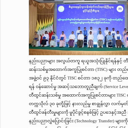
နည်းပညာများ အလွယ်တကူ ရယူအသုံးပြုနိုင်ရန်နှင့် တီထွ
ဆန်းသစ်မှုအထောက်အကူပြုစင်တာ (TISC) များ တည်ထောင
အဖွဲ့ဝင် ၉၃ နိုင်ငံတွင် TISC စင်တာ ၁၈၃၂ ခုကို တည်ထောင
ရန် ဝန်ဆောင်မှု အဆင့်သဘောတူညီချက် (Service Level A
တီထွင်ဆန်းသစ်မှု အထောက်အကူပြုစင်တာများ TISC တည်ထ
တက္ကသိုလ် ၃၀ ခုတို့ဖြင့် နားလည်မှု စာချွန်လွှာ လက်
တီထွင်ဖန်တီးမှုများကို မူပိုင်ခွင့်စနစ်ဖြင့် ဥပဒေနှ
နည်းပညာလွှဲပြောင်းခြင်း (Technology Transfer) မျ