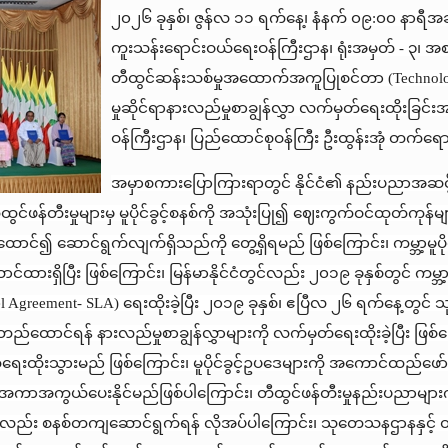
၂၀၂၆ ခုနှစ်၊ ဇွန်လ ၁၁ ရက်နေ့၊ နံနက် ၀၉:၀၀ နာရီအချိန
ကူးသန်းရောင်းဝယ်ရေးဝန်ကြီးဌာန၊ ရုံးအမှတ် - ၃၊ အ
တီထွင်ဆန်းသစ်မှုအထောက်အကူပြုစင်တာ (Technology
မှုဆိုင်ရာနားလည်မှုစာချွန်လွှာ လက်မှတ်ရေးထိုးခြင်း
ဝန်ကြီးဌာန၊ ပြည်ထောင်စုဝန်ကြီး ဦးထွန်းအုံ တက်
အမှာစကားပြောကြားရာတွင် နိုင်ငံ၏ နည်းပညာအဆင့်အတ
င်ဖန်တီးမှုများမှ မူပိုင်ခွင့်စနစ်ကို အသုံးပြု၍ ဈေးကွက်ဝင်ထုတ်ကုန်
်၍ ဆောင်ရွက်လျက်ရှိသည်ကို တွေ့ရှိရမည် ဖြစ်ကြောင်း၊ ကမ္ဘာ့မူပ
်ထားရှိပြီး ဖြစ်ကြောင်း၊ မြန်မာနိုင်ငံတွင်လည်း ၂၀၁၉ ခုနှစ်တွင် ကမ္ဘာ့မ
greement- SLA) ရေးထိုးခဲ့ပြီး ၂၀၁၉ ခုနှစ်၊ ဧပြီလ ၂၆ ရက်နေ့တွင် သု
ောင်ရန် နားလည်မှုစာချွန်လွှာများကို လက်မှတ်ရေးထိုးခဲ့ပြီး ဖြစ်က
မှတ်ရေးထိုးသွားမည် ဖြစ်ကြောင်း၊ မူပိုင်ခွင့်ဥပဒေများကို အကောင်ထည်ဖ
င့်အညီ အကာအကွယ်ပေးနိုင်မည်ဖြစ်ပါကြောင်း၊ တီထွင်ဖန်တီးမှုနည်းပညာမျာ
ားကိုလည်း စနစ်တကျဆောင်ရွက်ရန် လိုအပ်ပါကြောင်း၊ သုတေသနဌာနနှင့် တက