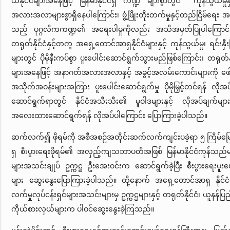
ယံနိုင်ငံများအနေဖြင့် မြန်မာနိုင်ငံရှိ ကဏ္ဍ များစွာတွင် ကုန်သွယ်မှုနှင့် ရ
အလားအလာများစွာရှိနေပါကြောင်း၊ ဖွံ့ဖြိုးတိုးတက်မှုနှင့်တည်ငြိမ်ရေး 
သည့် ပုဂ္ဂလိကကဏ္ဍ၏ အရေးပါမှုကိုလည်း အသိအမှတ်ပြုပါကြောင်း၊ ထို
တရုတ်နိုင်ငံနှင့်တကွ အရှေ့တောင်အာရှနိုင်ငံများနှင့် ကုန်သွယ်မှု၊ ရင်းနှီ
များတွင် ပိုမိုနီးကပ်စွာ ပူးပေါင်းဆောင်ရွက်သွားမည်ဖြစ်ကြောင်း၊ တရုတ်နို
များအနေဖြင့် အနာဂတ်အလားအလာနှင့် အခွင့်အလမ်းကောင်းများကို ဖေါ်ထ
အသိုက်အဝန်းများအကြား ပူးပေါင်းဆောင်ရွက်မှု ပိုမိုမြှင့်တင်ရန် လိုအပ
ဆောင်ရွက်ရာတွင် နိုင်ငံအသီးသီး၏ မူဝါဒများနှင့် လိုအပ်ချက်များ
အလေးထားဆောင်ရွက်ရန် လိုအပ်ပါကြောင်း ပြောကြားခဲ့ပါသည်။
ဆက်လက်၍ ဖိုရမ်ကို အစီအစဉ်အတိုင်းဆက်လက်ကျင်းပခဲ့ရာ ၅ ကြိမ်မ
ရှ စီးပွားရေးဖိုရမ်၏ အလှည့်ကျသဘာပတိအဖြစ် မြန်မာနိုင်ငံကုန်သည်များန
များအသင်းချုပ် ဥက္ကဋ္ဌ ဦးအေးဝင်းက ဆောင်ရွက်ခဲ့ပြီး စီးပွားရေးပူးပေါ
များ ဆွေးနွေးပြောကြားခဲ့ပါသည်။ ထို့နောက် အရှေ့တောင်အာရှ နိုင်ငံမ
လက်မှုလုပ်ငန်းရှင်များအသင်းများမှ ဥက္ကဋ္ဌများနှင့် တရုတ်နိုင်ငံ၊ ယူနန်ပြ
ကိုယ်စားလှယ်များက ပါဝင်ဆွေးနွေးခဲ့ကြသည်။