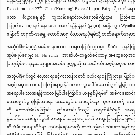
ကုန်စည်ပြပွဲနှင့် (၂၇) ကြိမ်မြောက် တရုတ် (ကူမင်း) ပို့ကုန်/သွင်းကုန် ကုန်
th
Exposition and 27
China(Kunming) Export/ Import Fair) သို့ တက်ရောက်
သော စီးပွားရေးနှင့် ကူးသန်းရောင်းဝယ်ရေးဝန်ကြီးဌာန၊ ပြည်ထောင်
ဩဂုတ်လ ၁၇ ရက်နေ့၊ ဒေသစံတော်ချိန် နံနက်(၉:၃၀) အချိန်တွင် Wyndha
မြောက် တရုတ်-အရှေ့ တောင်အာရှ စီးပွားရေးဖိုရမ်သို့ တက်ရောက်အမှ
အဆိုပါဖိုရမ်ဖွင့်ပွဲအခမ်းအနားတွင် တရုတ်ပြည်သူ့သမ္မတနိုင်ငံ၊ ယူနန
အုပ်ချုပ်ရေးမှူး Mr. Na Yunde၊ အာဆီယံ-တရုတ်စင်တာမှ အထွေထွေအတွင်
ပြည်ဆိုင်ရာကုန်သည်များအသင်း ဥက္ကဋ္ဌတို့က အသီးသီးအဖွင့်အမှာစကား
အဆိုပါဖိုရမ်တွင် စီးပွားရေးနှင့်ကူးသန်းရောင်းဝယ်ရေးဝန်ကြီးဌာန၊ ပြည်
အဖွင့်အမှာစကား ပြောကြားရာ၌ နိုင်ငံတကာပူးပေါင်းဆောင်ရွက်မှုမြှင့်တင
အရေးပါသောအချိန်ကာလ ဖြစ်ပါကြောင်း၊ ယခုနှစ်ဖိုရမ်၏ အဓိကဆောင်ပုဒ်
ဆောင်ရွက်မှုကိုမြှင့်တင်ရန် ဒေသတွင်းစက်မှုလုပ်ငန်း ကွင်းဆက်ကို အာ
ကို ထောက်ခံပါကြောင်း၊ ဤဆောင်ပုဒ်သည် တရုတ်နိုင်ငံနှင့် အရှေ့
ပူးပေါင်းဆောင်ရွက်မှု၏ အရေးပါသည့်အချက်ကို အထူးပြုနေခြင်းဖြစ်ကြော
ဆီယံစီးပွားရေးဆိုင်ရာ လုပ်ငန်းစဉ်များကို တက်ကြွစွာပါဝင်ဆောင်ရွက်လျှ