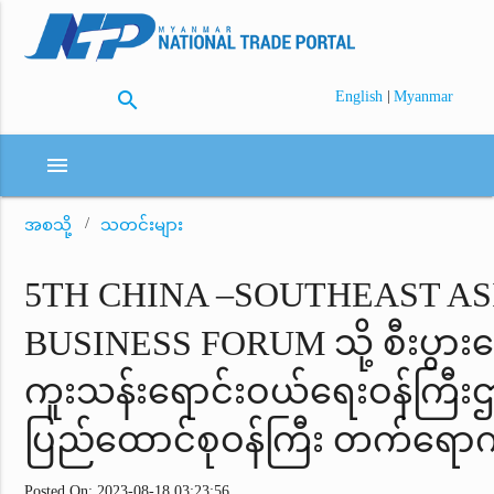
search
|
English
Myanmar
menu
အစသို့
သတင်းများ
5TH CHINA –SOUTHEAST AS
BUSINESS FORUM သို့ စီးပွားရေ
ကူးသန်းရောင်းဝယ်ရေးဝန်ကြီးဌ
ပြည်ထောင်စုဝန်ကြီး တက်ရော
Posted On: 2023-08-18 03:23:56