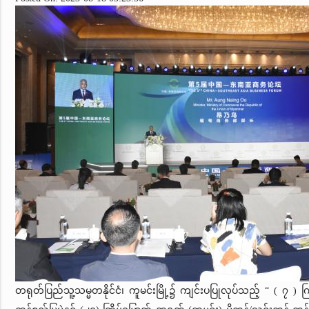
တရုတ်ပြည်သူ့သမ္မတနိုင်ငံ၊ ကူမင်းမြို့၌ ကျင်းပပြုလုပ်သည့် “ ( ၇ )