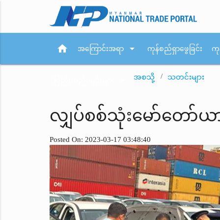
home
arrow_drop_down
အကြောင်းအရာ
ကုန်စည်ရှာဖွေခြင်း
ကု
အစသို့
သတင်းများ
arrow_drop_down
ပြည်ပစည်းမျဉ်းများ
လျှပ်စစ်သုံးမော်တော်ယာ
Posted On: 2023-03-17 03:48:40