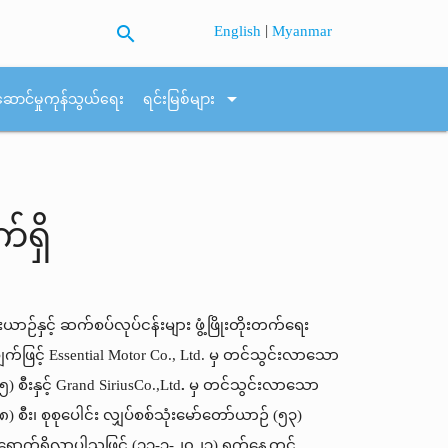
search
|
English
Myanmar
arrow_drop_down
ဆောင်မှုကုန်သွယ်ရေး
ရင်းမြစ်များ
်ရှိ
ာဉ်နှင့် ဆက်စပ်လုပ်ငန်းများ ဖွံ့ဖြိုးတိုးတက်ရေး
်ဖြင့် Essential Motor Co., Ltd. မှ တင်သွင်းလာ‌သော
 စီးနှင့် Grand SiriusCo.,Ltd
.
မှ တင်သွင်းလာ‌သော
) စီး၊ စုစုပေါင်း လျှပ်စစ်သုံးမော်တော်ယာဉ် (၅၃)
 ရောက်ရှိလာပါသဖြင့် (၁၁-၃-၂၀၂၃) ရက်နေ့တွင်