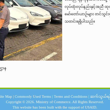
လုပ်ထုံးလုပ်နည်းနှင့်အညီ ထုတ်
မော်တော်ယာဉ်များ တင်သွင်း
သတင်းရရှိပါသည်။
းဌာန
Site Map
|
Commonly Used Terms
|
Terms and Conditions
|
ဆက်သွယ်ရန
Copyright © 2026.
Ministry of Commerce.
All Rights Reserved.
This website has been built with the support of
USAID.