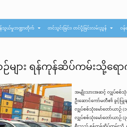
arrow_drop_down
arrow_drop_down
န်သွယ်မှုဘဏ္ဍာတိုက်
တင်သွင်းခြင်း၊ တင်ပို့ခြင်းလမ်းညွှန်
ဝန်
ဉ်များ ရန်ကုန်ဆိပ်ကမ်းသို့ရောက
အမျိုးသားအဆင့် လျှပ်စစ်သုံးယ
ဦးဆောင်ကော်မတီ၏ ခွင့်ပြုချက
လျှပ်စစ်သုံးမော်တော်ယာဉ် (၁၅)
လျှပ်စစ်သုံးမော်တော်ယာဉ် (၃၈
စီးသည် ရန်ကုန်ဆိပ်ကမ်းသို့