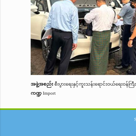
အဖွဲ့အစည်း
စီးပွားရေးနှင့်ကူးသန်းရောင်းဝယ်ရေးဝန်ကြီ
ကဏ္ဍ
Import