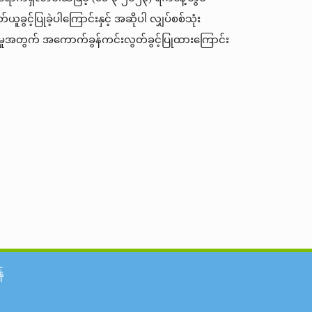
ယူခွင့်ပြုခဲ့ပါကြောင်းနှင့် အဆိုပါ လျှပ်စစ်သုံး
မှုအတွက် အကောက်ခွန်ကင်းလွတ်ခွင့်ပြုထားကြောင်း
်