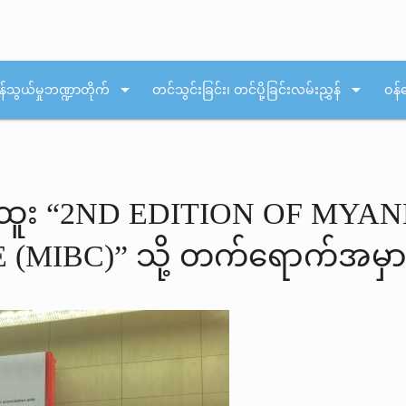
arrow_drop_down
arrow_drop_down
န်သွယ်မှုဘဏ္ဍာတိုက်
တင်သွင်းခြင်း၊ တင်ပို့ခြင်းလမ်းညွှန်
ဝန်
်ထူး “2ND EDITION OF MYAN
(MIBC)” သို့ တက်ရောက်အမှ