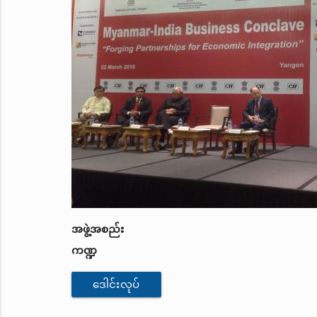
အဖွဲ့အစည်း
ကဏ္ဍ
ဒေါင်းလုပ်