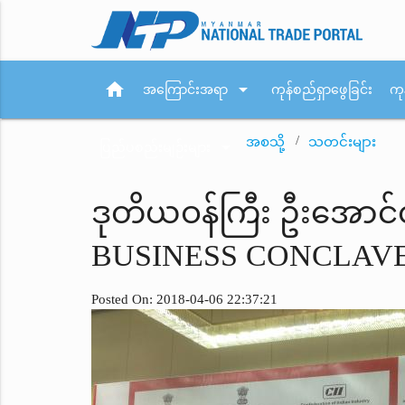
home
arrow_drop_down
အကြောင်းအရာ
ကုန်စည်ရှာဖွေခြင်း
ကု
အစသို့
သတင်းများ
arrow_drop_down
ပြည်ပစည်းမျဉ်းများ
ဒုတိယဝန်ကြီး ဦးအောင
BUSINESS CONCLAVE 
Posted On: 2018-04-06 22:37:21