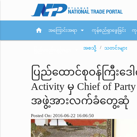
home
arrow_drop_down
အကြောင်းအရာ
ကုန်စည်ရှာဖွေခြင်း
ကု
အစသို့
သတင်းများ
arrow_drop_down
ပြည်ပစည်းမျဉ်းများ
ပြည်ထောင်စုဝန်ကြီးဒေါ
Activity မှ Chief of Pa
အဖွဲ့အားလက်ခံတွေ့ဆုံ
Posted On: 2016-06-22 16:06:50