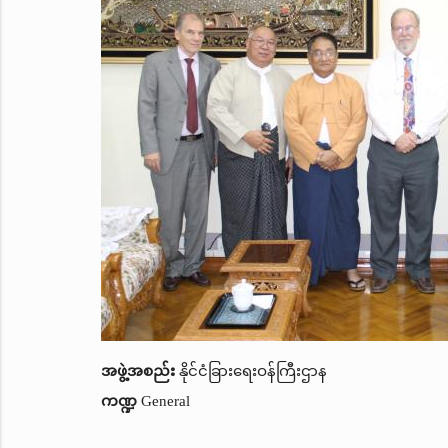
အဖွဲ့အစည်း
နိုင်ငံခြားရေးဝန်ကြီးဌာန
ကဏ္ဍ
General