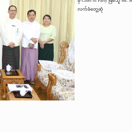
မှ Chief of Party ဖြစ်သူ Mr
လက်ခံတွေ့ဆုံ