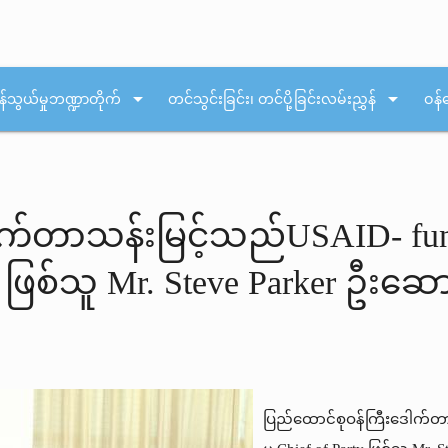
arrow_drop_down
arrow_drop_down
န်သွယ်မှုဘဏ္ဍာတိုက်
တင်သွင်းခြင်း၊ တင်ပို့ခြင်းလမ်းညွှန်
ဝန်
က်တာသန်းမြင့်သည်USAID- fundi
rty ဖြစ်သူ Mr. Steve Parker ဦး
ပြည်ထောင်စုဝန်ကြီးဒေါက်တာသ