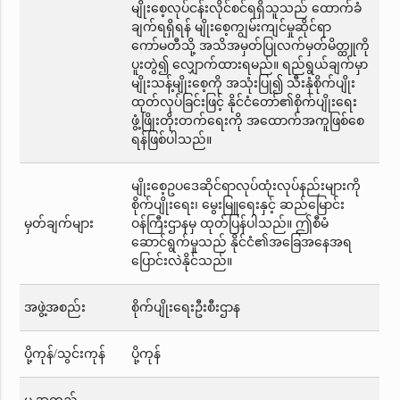
မျိုးစေ့လုပ်ငန်းလိုင်စင်ရရှိသူသည် ထောက်ခံ
ချက်ရရှိရန် မျိုးစေ့ကျွမ်းကျင်မှုဆိုင်ရာ
ကော်မတီသို့ အသိအမှတ်ပြုလက်မှတ်မိတ္ထူကို
ပူးတွဲ၍ လျှောက်ထားရမည်။ ရည်ရွယ်ချက်မှာ
မျိုးသန့်မျိုးစေ့ကို အသုံးပြု၍ သီးနှံစိုက်ပျိုး
ထုတ်လုပ်ခြင်းဖြင့် နိုင်ငံတော်၏စိုက်ပျိုးရေး
ဖွံ့ဖြိုးတိုးတက်ရေးကို အထောက်အကူဖြစ်စေ
ရန်ဖြစ်ပါသည်။
မျိုးစေ့ဥပဒေဆိုင်ရာလုပ်ထုံးလုပ်နည်းများကို
စိုက်ပျိုးရေး၊ မွေးမြူရေးနှင့် ဆည်မြောင်း
မှတ်ချက်များ
ဝန်ကြီးဌာနမှ ထုတ်ပြန်ပါသည်။ ဤစီမံ
ဆောင်ရွက်မှုသည် နိုင်ငံ၏အခြေအနေအရ
ပြောင်းလဲနိုင်သည်။
အဖွဲ့အစည်း
စိုက်ပျိုးရေးဦးစီးဌာန
ပို့ကုန်/သွင်းကုန်
ပို့ကုန်