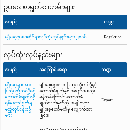
ဥပဒေ စာရွက်စာတမ်းများ
အမည်
ကဏ္ဍ
မျိုးစေ့ဥပဒေဆိုင်ရာလုပ်ထုံးလုပ်နည်းများ ၂၀၁၆
Regulation
လုပ်ထုံးလုပ်နည်းများ
အမည်
အကြောင်းအရာ
ကဏ္ဍ
မျိုးစေ့များအား
မျိုးစေ့များအား ပြည်ပသို့တင်ပို့ခွင့်
ပြည်ပသို့တင်ပို့ခွင့်
ထောက်ခံချက်နှင့် အရည်အသွေး
ထောက်ခံချက်ရရှိ
မှန်ကန်ကြောင်း ထောက်ခံ
Export
ရန်ဆောင်ရွက်ရ
ချက်လက်မှတ်ကို အမျိုးသား
မည့်လုပ်ငန်းစဉ်
မျိုးစေ့ကော်မတီမှ လျှောက်ထား
များ
ခြင်း။