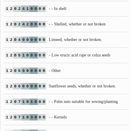
1
2
0
2
4
1
0
0
0
0
- - In shell
1
2
0
2
4
2
0
0
0
0
- - Shelled, whether or not broken
1
2
0
4
0
0
0
0
0
0
Linseed, whether or not broken.
1
2
0
5
1
0
0
0
0
0
- Low erucic acid rape or colza seeds
1
2
0
5
9
0
0
0
0
0
- Other
1
2
0
6
0
0
0
0
0
0
Sunflower seeds, whether or not broken.
1
2
0
7
1
0
1
0
0
0
- - Palm nuts suitable for sowing/planting
1
2
0
7
1
0
3
0
0
0
- - Kernels