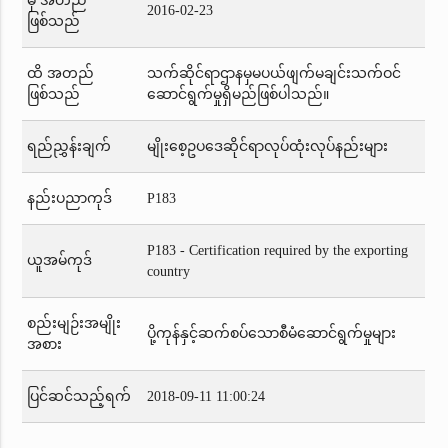
မှ အတည်
2016-02-23
ဖြစ်သည်
ထိ အတည်
သက်ဆိုင်ရာဌာနမှမပယ်ဖျက်မချင်းသက်ဝင်
ဖြစ်သည်
ဆောင်ရွက်မှုရှိမည်ဖြစ်ပါသည်။
ရည်ညွှန်းချက်
မျိုးစေ့ဥပဒေဆိုင်ရာလုပ်ထုံးလုပ်နည်းများ
နည်းပညာကုဒ်
P183
P183 - Certification required by the exporting
ယူအမ်ကုဒ်
country
စည်းမျဉ်းအမျိုး
ပို့ကုန်နှင့်ဆက်စပ်သောစီမံဆောင်ရွက်မှုများ
အစား
ပြင်ဆင်သည့်ရက်
2018-09-11 11:00:24