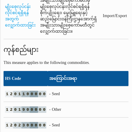
အမျိုးသားမျိုးစေ့ကော်မတီမှ
မျိုးစေ့လုပ်ငန်း
မျိုးစေ့လုပ်ငန်းလိုင်စင်ရရှိရန်
လိုင်စင်ရရှိရန်
စိုက်ပျိုးရေး၊ မွေးမြူရေးနှင့်
Import/Export
အတွက်
ဆည်မြောင်းဝန်ကြီးဌာနအောက်ရှိ
လျှောက်ထားခြင်း
အမျိုးသားမျိုးစေ့ကော်မတီတွင်
လျှောက်ထားခြင်း။
ကုန်စည်များ
This measure applies to the following commodities.
HS Code
အကြောင်းအရာ
1
2
0
1
1
0
0
0
0
0
- Seed
1
2
0
1
9
0
0
0
0
0
- Other
1
2
0
2
3
0
0
0
0
0
- Seed