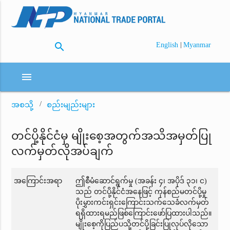
search
|
English
Myanmar
menu
အစသို့
စည်းမျည်းများ
တင်ပို့နိုင်ငံမှ မျိုးစေ့အတွက်အသိအမှတ်ပြု
လက်မှတ်လိုအပ်ချက်
အကြောင်းအရာ
ဤစီမံဆောင်ရွက်မှု (အခန်း ၄၊ အပိုဒ် ၃၁၊ င)
သည် တင်ပို့နိုင်ငံအနေဖြင့် ကုန်စည်မတင်ပို့မှု
ပိုးမွှားကင်းရှင်းကြောင်းသက်သေခံလက်မှတ်
ရရှိထားရမည်ဖြစ်ကြောင်းဖော်ပြထားပါသည်။
မျိုးစေ့ကိုပြည်ပသို့တင်ပို့ခြင်းပြုလုပ်လိုသော