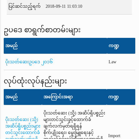
ပြင်ဆင်သည့်ရက်
2018-09-11 11:03:10
ဥပဒေ စာရွက်စာတမ်းများ
အမည်
ကဏ္ဍ
ပိုးသတ်ဆေးဥပဒေ ၂၀၁၆
Law
လုပ်ထုံးလုပ်နည်းများ
အမည်
အကြောင်းအရာ
ကဏ္ဍ
ပိုးသတ်ဆေး (သို့) အဆိပ်ရှိပစ္စည်း
ပိုးသတ်ဆေး (သို့)
များတင်သွင်းခွင့်ထောက်ခံ
အဆိပ်ရှိပစ္စည်းများ
ချက်လက်မှတ်ရရှိရန်
တင်သွင်းထောက်ခံ
စိုက်ပျိုးရေး၊ မွေးမြူရေးနှင့်
Import