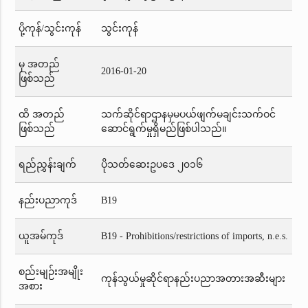
ပို့ကုန်/သွင်းကုန်
သွင်းကုန်
မှ အတည်
2016-01-20
ဖြစ်သည်
ထိ အတည်
သက်ဆိုင်ရာဌာနမှမပယ်ဖျက်မချင်းသက်ဝင်
ဖြစ်သည်
ဆောင်ရွက်မှုရှိမည်ဖြစ်ပါသည်။
ရည်ညွှန်းချက်
ပိုသတ်ဆေးဥပဒေ ၂၀၁၆
နည်းပညာကုဒ်
B19
ယူအမ်ကုဒ်
B19 - Prohibitions/restrictions of imports, n.e.s.
စည်းမျဉ်းအမျိုး
ကုန်သွယ်မှုဆိုင်ရာနည်းပညာအတားအဆီးများ
အစား