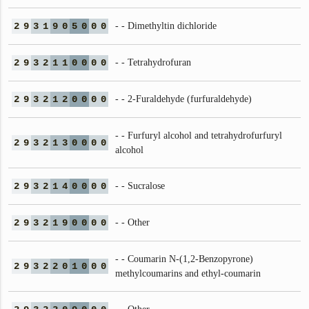
2
9
3
1
9
0
5
0
0
0
- - Dimethyltin dichloride
2
9
3
2
1
1
0
0
0
0
- - Tetrahydrofuran
2
9
3
2
1
2
0
0
0
0
- - 2-Furaldehyde (furfuraldehyde)
- - Furfuryl alcohol and tetrahydrofurfuryl
2
9
3
2
1
3
0
0
0
0
alcohol
2
9
3
2
1
4
0
0
0
0
- - Sucralose
2
9
3
2
1
9
0
0
0
0
- - Other
- - Coumarin N-(1,2-Benzopyrone)
2
9
3
2
2
0
1
0
0
0
methylcoumarins and ethyl-coumarin