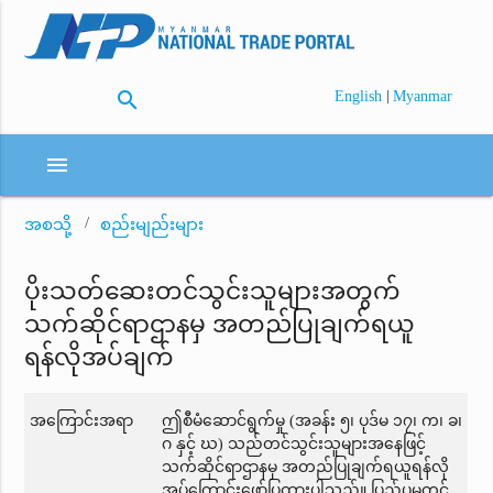
search
|
English
Myanmar
menu
အစသို့
စည်းမျည်းများ
ပိုးသတ်ဆေးတင်သွင်းသူများအတွက်
သက်ဆိုင်ရာဌာနမှ အတည်ပြုချက်ရယူ
ရန်လိုအပ်ချက်
အကြောင်းအရာ
ဤစီမံဆောင်ရွက်မှု (အခန်း ၅၊ ပုဒ်မ ၁၇၊ က၊ ခ၊
ဂ နှင့် ဃ) သည်တင်သွင်းသူများအနေဖြင့်
သက်ဆိုင်ရာဌာနမှ အတည်ပြုချက်ရယူရန်လို
အပ်ကြောင်းဖော်ပြထားပါသည်။ ပြည်ပမှတင်