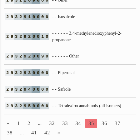
2
9
3
2
2
0
9
0
0
0
- - Other
2
9
3
2
9
1
0
0
0
0
- - Isosafrole
- - - - - - 3,4-methylenedioxyphenyl-2-
2
9
3
2
9
2
0
0
1
0
propanone
2
9
3
2
9
2
0
0
9
0
- - - - - - Other
2
9
3
2
9
3
0
0
0
0
- - Piperonal
2
9
3
2
9
4
0
0
0
0
- - Safrole
2
9
3
2
9
5
0
0
0
0
- - Tetrahydrocannabinols (all isomers)
«
1
2
...
32
33
34
35
36
37
38
...
41
42
»