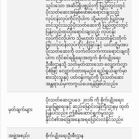
သွင်းသော အဆိပ်ရှိပစ္စည်းကို ပြည်တွင်းတွင်
ပိုးသတ်ဆေးအဖြစ်ဖော်စပ်ရောင်းချသည့်
လုပ်ငန်းလုပ်ကိုင်လိုပါက သို့မဟုတ် ပြည်ပမှ
တင်သွင်းသည့်ပိုးသတ်ဆေးကို ပြည်တွင်းတွင်
ပြန်လည်ထုပ်ပိုးရောင်းချသည့် လုပ်ငန်း
လုပ်ကိုင်လိုပါက သို့မဟုတ် ပိုးသတ်မှိုင်းတိုက်
ခြင်းလုပ်ငန်းလုပ်ကိုင်လိုခြင်းနှင့် ယင်းတို့မှအပ
ပိုးသတ်ဆေးကို လက်လီလက်ကားရောင်းချလို
ပါက လိုင်စင်ရရှိရေးအတွက် စိုက်ပျိုးရေး
ဦးစီးဌာနသို့ သတ်မှတ်ထားသော လျှောက်လွှာ
ပုံစံဖြင့် လျှောက်ထားရမည်။ ရည်ရွယ်ချက်မှာ
စားသုံးသူနှင့် ပတ်ဝန်းကျင်ကို ပိုးသတ်ဆေး
အန္တရာယ်မှကာကွယ်ပေးရန်ဖြစ်ပါသည်။
ပိုးသတ်ဆေးဥပဒေ ၂၀၁၆ ကို စိုက်ပျိုးရေး၊
မွေးမြူရေးနှင့် ဆည်မြောင်းဝန်ကြီးဌာနမှ ထုတ်
မှတ်ချက်များ
ပြန်ပါသည်။ ဤစီမံဆောင်ရွက်မှုသည်
နိုင်ငံ၏အခြေအနေအရပြောင်းလဲနိုင်သည်။
အဖွဲ့အစည်း
စိုက်ပျိုးရေးဦးစီးဌာန