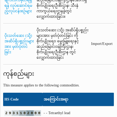
ချက်လက်မှတ်ရရှိ
ဆည်မြောင်းဝန်ကြီးဌာနအောက်ရှိ
ရန် လုပ်ဆောင်ရမ
စိုက်ပျိုးရေးဦးစီးဌာန၊ သီးနှံ
ည့်လုပ်ငန်းစဉ်များ
ကာကွယ်ရေးဌာနခွဲတွင်
လျှောက်ထားခြင်း။
ပိုးသတ်ဆေး (သို့) အဆိပ်ရှိပစ္စည်း
ပိုးသတ်ဆေး (သို့)
များအား မှတ်ပုံတင်ခြင်း ကို
အဆိပ်ရှိပစ္စည်းများ
စိုက်ပျိုးရေး၊ မွေးမြူရေးနှင့်
Import/Export
အား မှတ်ပုံတင်
ဆည်မြောင်းဝန်ကြီးဌာန၊
ခြင်း
စိုက်ပျိုးရေးဦးစီးဌာန တွင်
လျှောက်ထားခြင်း
ကုန်စည်များ
This measure applies to the following commodities.
HS Code
အကြောင်းအရာ
2
9
3
1
1
0
2
0
0
0
- - Tetraethyl lead