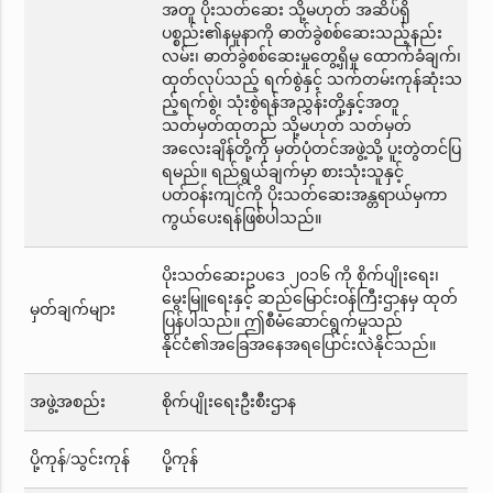
အတူ ပိုးသတ်ဆေး သို့မဟုတ် အဆိပ်ရှိ
ပစ္စည်း၏နမူနာကို ဓာတ်ခွဲစစ်ဆေးသည့်နည်း
လမ်း၊ ဓာတ်ခွဲစစ်ဆေးမှုတွေ့ရှိမှု ထောက်ခံချက်၊
ထုတ်လုပ်သည့် ရက်စွဲနှင့် သက်တမ်းကုန်ဆုံးသ
ည့်ရက်စွဲ၊ သုံးစွဲရန်အညွှန်းတို့နှင့်အတူ
သတ်မှတ်ထုတည် သို့မဟုတ် သတ်မှတ်
အလေးချိန်တို့ကို မှတ်ပုံတင်အဖွဲ့သို့ ပူးတွဲတင်ပြ
ရမည်။ ရည်ရွယ်ချက်မှာ စားသုံးသူနှင့်
ပတ်ဝန်းကျင်ကို ပိုးသတ်ဆေးအန္တရာယ်မှကာ
ကွယ်ပေးရန်ဖြစ်ပါသည်။
ပိုးသတ်ဆေးဥပဒေ ၂၀၁၆ ကို စိုက်ပျိုးရေး၊
မွေးမြူရေးနှင့် ဆည်မြောင်းဝန်ကြီးဌာနမှ ထုတ်
မှတ်ချက်များ
ပြန်ပါသည်။ ဤစီမံဆောင်ရွက်မှုသည်
နိုင်ငံ၏အခြေအနေအရပြောင်းလဲနိုင်သည်။
အဖွဲ့အစည်း
စိုက်ပျိုးရေးဦးစီးဌာန
ပို့ကုန်/သွင်းကုန်
ပို့ကုန်