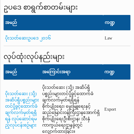
ဥပဒေ စာရွက်စာတမ်းများ
အမည်
ကဏ္ဍ
ပိုးသတ်ဆေးဥပဒေ ၂၀၁၆
Law
လုပ်ထုံးလုပ်နည်းများ
အမည်
အကြောင်းအရာ
ကဏ္ဍ
ပိုးသတ်ဆေး (သို့) အဆိပ်ရှိ
ပိုးသတ်ဆေး (သို့)
ပစ္စည်းများတင်ပို့ခွင့်ထောက်ခံ
အဆိပ်ရှိပစ္စည်းများ
ချက်လက်မှတ်ရရှိရန်
တင်ပို့ခွင့်ထောက်ခံ
စိုက်ပျိုးရေး၊ မွေးမြူရေးနှင့်
Export
ချက်လက်မှတ်ရရှိ
ဆည်မြောင်းဝန်ကြီးဌာနအောက်ရှိ
ရန် လုပ်ဆောင်ရမ
စိုက်ပျိုးရေးဦးစီးဌာန၊ သီးနှံ
ည့်လုပ်ငန်းစဉ်များ
ကာကွယ်ရေးဌာနခွဲတွင်
လျှောက်ထားခြင်း။