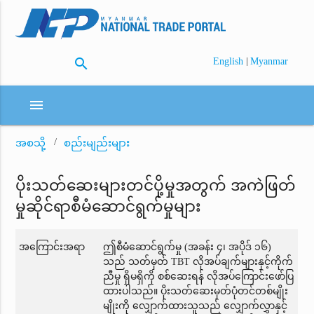
search
|
English
Myanmar
menu
အစသို့
စည်းမျည်းများ
ပိုးသတ်ဆေးများတင်ပို့မှုအတွက် အကဲဖြတ်
မှုဆိုင်ရာစီမံဆောင်ရွက်မှုများ
အကြောင်းအရာ
ဤစီမံဆောင်ရွက်မှု (အခန်း ၄၊ အပိုဒ် ၁၆)
သည် သတ်မှတ် TBT လိုအပ်ချက်များနှင့်ကိုက်
ညီမှု ရှိမရှိကို စစ်ဆေးရန် လိုအပ်ကြောင်းဖော်ပြ
ထားပါသည်။ ပိုးသတ်ဆေးမှတ်ပုံတင်တစ်မျိုး
မျိုးကို လျှောက်ထားသူသည် လျှောက်လွှာနှင့်