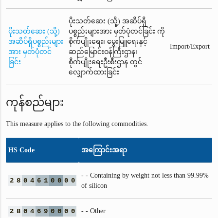
ပိုးသတ်ဆေး (သို့) အဆိပ်ရှိ
ပိုးသတ်ဆေး (သို့)
ပစ္စည်းများအား မှတ်ပုံတင်ခြင်း ကို
အဆိပ်ရှိပစ္စည်းများ
စိုက်ပျိုးရေး၊ မွေးမြူရေးနှင့်
Import/Export
အား မှတ်ပုံတင်
ဆည်မြောင်းဝန်ကြီးဌာန၊
ခြင်း
စိုက်ပျိုးရေးဦးစီးဌာန တွင်
လျှောက်ထားခြင်း
ကုန်စည်များ
This measure applies to the following commodities.
HS Code
အကြောင်းအရာ
- - Containing by weight not less than 99.99%
2
8
0
4
6
1
0
0
0
0
of silicon
2
8
0
4
6
9
0
0
0
0
- - Other