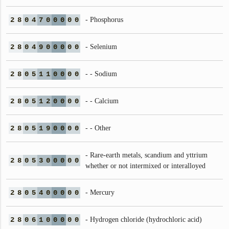
2
8
0
4
7
0
0
0
0
0
- Phosphorus
2
8
0
4
9
0
0
0
0
0
- Selenium
2
8
0
5
1
1
0
0
0
0
- - Sodium
2
8
0
5
1
2
0
0
0
0
- - Calcium
2
8
0
5
1
9
0
0
0
0
- - Other
- Rare-earth metals, scandium and yttrium
2
8
0
5
3
0
0
0
0
0
whether or not intermixed or interalloyed
2
8
0
5
4
0
0
0
0
0
- Mercury
2
8
0
6
1
0
0
0
0
0
- Hydrogen chloride (hydrochloric acid)