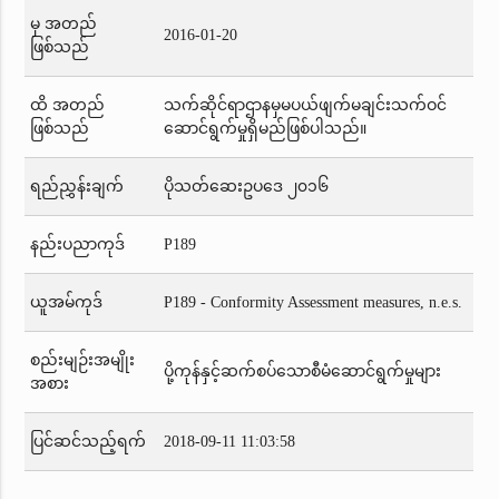
မှ အတည်
2016-01-20
ဖြစ်သည်
ထိ အတည်
သက်ဆိုင်ရာဌာနမှမပယ်ဖျက်မချင်းသက်ဝင်
ဖြစ်သည်
ဆောင်ရွက်မှုရှိမည်ဖြစ်ပါသည်။
ရည်ညွှန်းချက်
ပိုသတ်ဆေးဥပဒေ ၂၀၁၆
နည်းပညာကုဒ်
P189
ယူအမ်ကုဒ်
P189 - Conformity Assessment measures, n.e.s.
စည်းမျဉ်းအမျိုး
ပို့ကုန်နှင့်ဆက်စပ်သောစီမံဆောင်ရွက်မှုများ
အစား
ပြင်ဆင်သည့်ရက်
2018-09-11 11:03:58