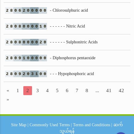
2
8
0
6
2
0
0
0
0
0
- Chlorosulphuric acid
2
8
0
8
0
0
0
0
1
0
- - - - - - Nitric Acid
2
8
0
8
0
0
0
0
2
0
- - - - - - Sulphonitric Acids
2
8
0
9
1
0
0
0
0
0
- Diphosphorus pentaoxide
2
8
0
9
2
0
3
1
0
0
- - - Hypophosphoric acid
«
1
2
3
4
5
6
7
8
...
41
42
»
Site Map
|
Commonly Used Terms
|
Terms and Conditions
|
ဆက်
သွယ်ရန်