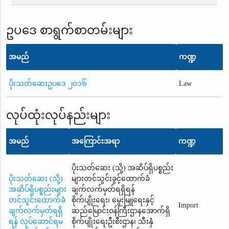
ဥပဒေ စာရွက်စာတမ်းများ
အမည်
ကဏ္ဍ
ပိုးသတ်ဆေးဥပဒေ ၂၀၁၆
Law
လုပ်ထုံးလုပ်နည်းများ
အမည်
အကြောင်းအရာ
ကဏ္ဍ
ပိုးသတ်ဆေး (သို့) အဆိပ်ရှိပစ္စည်း
ပိုးသတ်ဆေး (သို့)
များတင်သွင်းခွင့်ထောက်ခံ
အဆိပ်ရှိပစ္စည်းများ
ချက်လက်မှတ်ရရှိရန်
တင်သွင်းထောက်ခံ
စိုက်ပျိုးရေး၊ မွေးမြူရေးနှင့်
Import
ချက်လက်မှတ်ရရှိ
ဆည်မြောင်းဝန်ကြီးဌာနအောက်ရှိ
ရန် လုပ်ဆောင်ရမ
စိုက်ပျိုးရေးဦးစီးဌာန၊ သီးနှံ