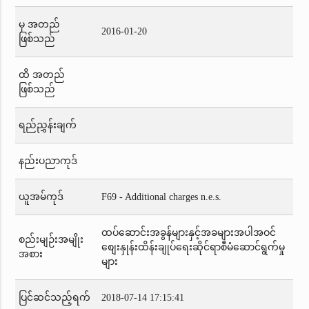
မှ အတည်
2016-01-20
ဖြစ်သည်
ထိ အတည်
ဖြစ်သည်
ရည်ညွှန်းချက်
နည်းပညာကုဒ်
ယူအမ်ကုဒ်
F69 - Additional charges n.e.s.
ထပ်ဆောင်းအခွန်များနှင့်အခများအပါအဝင်
စည်းမျဉ်းအမျိုး
စျေးနှုန်းထိန်းချုပ်ရေးဆိုင်ရာစီမံဆောင်ရွက်မှု
အစား
များ
ပြင်ဆင်သည့်ရက်
2018-07-14 17:15:41