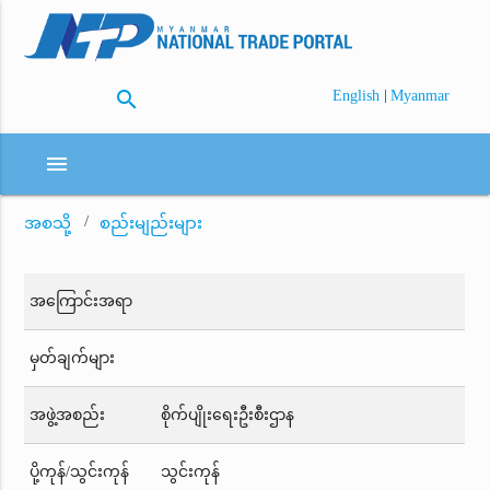
search
|
English
Myanmar
menu
အစသို့
စည်းမျည်းများ
အကြောင်းအရာ
မှတ်ချက်များ
အဖွဲ့အစည်း
စိုက်ပျိုးရေးဦးစီးဌာန
ပို့ကုန်/သွင်းကုန်
သွင်းကုန်