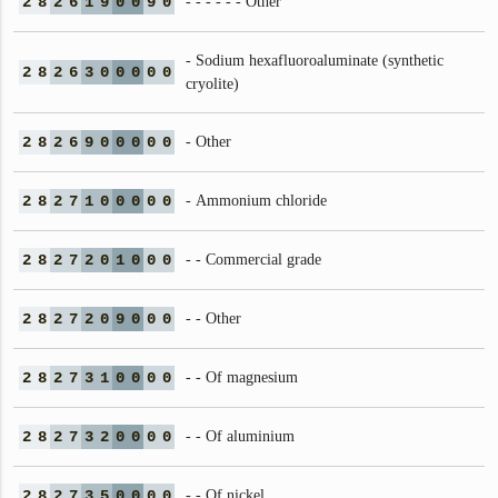
2
8
2
6
1
9
0
0
9
0
- - - - - - Other
- Sodium hexafluoroaluminate (synthetic
2
8
2
6
3
0
0
0
0
0
cryolite)
2
8
2
6
9
0
0
0
0
0
- Other
2
8
2
7
1
0
0
0
0
0
- Ammonium chloride
2
8
2
7
2
0
1
0
0
0
- - Commercial grade
2
8
2
7
2
0
9
0
0
0
- - Other
2
8
2
7
3
1
0
0
0
0
- - Of magnesium
2
8
2
7
3
2
0
0
0
0
- - Of aluminium
2
8
2
7
3
5
0
0
0
0
- - Of nickel