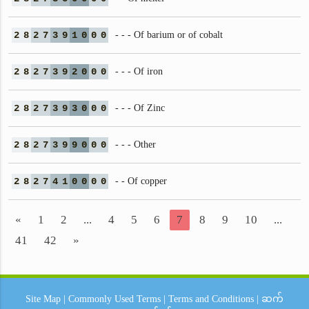
2
8
2
7
3
9
1
0
0
0
- - - Of barium or of cobalt
2
8
2
7
3
9
2
0
0
0
- - - Of iron
2
8
2
7
3
9
3
0
0
0
- - - Of Zinc
2
8
2
7
3
9
9
0
0
0
- - - Other
2
8
2
7
4
1
0
0
0
0
- - Of copper
«
1
2
...
4
5
6
7
8
9
10
...
41
42
»
Site Map
|
Commonly Used Terms
|
Terms and Conditions
|
ဆက်