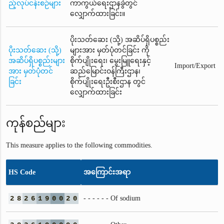
ည့်လုပ်ငန်းစဉ်များ
ကာကွယ်ရေးဌာနခွဲတွင်
လျှောက်ထားခြင်း။
ပိုးသတ်ဆေး (သို့) အဆိပ်ရှိပစ္စည်း
ပိုးသတ်ဆေး (သို့)
များအား မှတ်ပုံတင်ခြင်း ကို
အဆိပ်ရှိပစ္စည်းများ
စိုက်ပျိုးရေး၊ မွေးမြူရေးနှင့်
Import/Export
အား မှတ်ပုံတင်
ဆည်မြောင်းဝန်ကြီးဌာန၊
ခြင်း
စိုက်ပျိုးရေးဦးစီးဌာန တွင်
လျှောက်ထားခြင်း
ကုန်စည်များ
This measure applies to the following commodities.
HS Code
အကြောင်းအရာ
2
8
2
6
1
9
0
0
2
0
- - - - - - Of sodium