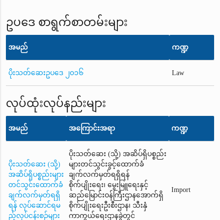
ဥပဒေ စာရွက်စာတမ်းများ
အမည်
ကဏ္ဍ
ပိုးသတ်ဆေးဥပဒေ ၂၀၁၆
Law
လုပ်ထုံးလုပ်နည်းများ
အမည်
အကြောင်းအရာ
ကဏ္ဍ
ပိုးသတ်ဆေး (သို့) အဆိပ်ရှိပစ္စည်း
ပိုးသတ်ဆေး (သို့)
များတင်သွင်းခွင့်ထောက်ခံ
အဆိပ်ရှိပစ္စည်းများ
ချက်လက်မှတ်ရရှိရန်
တင်သွင်းထောက်ခံ
စိုက်ပျိုးရေး၊ မွေးမြူရေးနှင့်
Import
ချက်လက်မှတ်ရရှိ
ဆည်မြောင်းဝန်ကြီးဌာနအောက်ရှိ
ရန် လုပ်ဆောင်ရမ
စိုက်ပျိုးရေးဦးစီးဌာန၊ သီးနှံ
ည့်လုပ်ငန်းစဉ်များ
ကာကွယ်ရေးဌာနခွဲတွင်