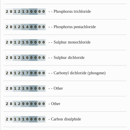
2
8
1
2
1
3
0
0
0
0
- - Phosphorus trichloride
2
8
1
2
1
4
0
0
0
0
- - Phosphorus pentachloride
2
8
1
2
1
5
0
0
0
0
- - Sulphur monochloride
2
8
1
2
1
6
0
0
0
0
- - Sulphur dichloride
2
8
1
2
1
7
0
0
0
0
- - Carbonyl dichloride (phosgene)
2
8
1
2
1
9
0
0
0
0
- - Other
2
8
1
2
9
0
0
0
0
0
- Other
2
8
1
3
1
0
0
0
0
0
- Carbon disulphide