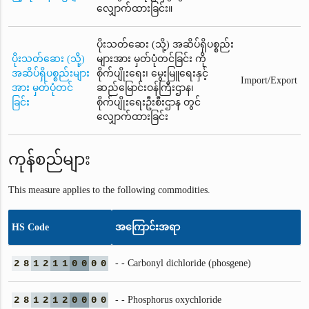
လျှောက်ထားခြင်း။
ပိုးသတ်ဆေး (သို့) အဆိပ်ရှိပစ္စည်း
ပိုးသတ်ဆေး (သို့)
များအား မှတ်ပုံတင်ခြင်း ကို
အဆိပ်ရှိပစ္စည်းများ
စိုက်ပျိုးရေး၊ မွေးမြူရေးနှင့်
Import/Export
အား မှတ်ပုံတင်
ဆည်မြောင်းဝန်ကြီးဌာန၊
ခြင်း
စိုက်ပျိုးရေးဦးစီးဌာန တွင်
လျှောက်ထားခြင်း
ကုန်စည်များ
This measure applies to the following commodities.
HS Code
အကြောင်းအရာ
2
8
1
2
1
1
0
0
0
0
- - Carbonyl dichloride (phosgene)
2
8
1
2
1
2
0
0
0
0
- - Phosphorus oxychloride