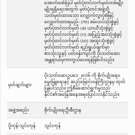
အောက်ဖော်ပြပါ မှတ်ပုံတင်လက်မှတ်တစ်မျိုး
မျိုးရရှိရေးအတွက် မှတ်ပုံတင်အဖွဲ့သို့
သတ်မှတ်ထားသော လျှောက်လွှာပုံစံဖြင့်
လျှောက်ထားရမည်- (က) စမ်းသပ်သုံးစွဲခွင့်
မှတ်ပုံတင်လက်မှတ် (ခ) ယာယီသုံးစွဲခွင့်
မှတ်ပုံတင်လက်မှတ် (ဂ) အပြည့်အဝသုံးစွဲခွင့်
မှတ်ပုံတင်လက်မှတ် (ဃ) အထူးသုံးစွဲခွင့်
မှတ်ပုံတင်လက်မှတ် ရည်ရွယ်ချက်မှာ
စားသုံးသူနှင့် ပတ်ဝန်းကျင်ကို ပိုးသတ်ဆေး
အန္တရာယ်မှကာကွယ်ပေးရန်ဖြစ်ပါသည်။
ပိုးသတ်ဆေးဥပဒေ ၂၀၁၆ ကို စိုက်ပျိုးရေး၊
မွေးမြူရေးနှင့် ဆည်မြောင်းဝန်ကြီးဌာနမှ ထုတ်
မှတ်ချက်များ
ပြန်ပါသည်။ ဤစီမံဆောင်ရွက်မှုသည်
နိုင်ငံ၏အခြေအနေအရပြောင်းလဲနိုင်သည်။
အဖွဲ့အစည်း
စိုက်ပျိုးရေးဦးစီးဌာန
ပို့ကုန်/သွင်းကုန်
သွင်းကုန်