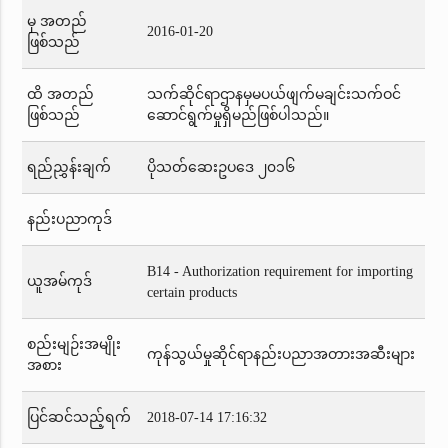
မှ အတည်
2016-01-20
ဖြစ်သည်
ထိ အတည်
သက်ဆိုင်ရာဌာနမှမပယ်ဖျက်မချင်းသက်ဝင်
ဖြစ်သည်
ဆောင်ရွက်မှုရှိမည်ဖြစ်ပါသည်။
ရည်ညွှန်းချက်
ပိုသတ်ဆေးဥပဒေ ၂၀၁၆
နည်းပညာကုဒ်
B14 - Authorization requirement for importing
ယူအမ်ကုဒ်
certain products
စည်းမျဉ်းအမျိုး
ကုန်သွယ်မှုဆိုင်ရာနည်းပညာအတားအဆီးများ
အစား
ပြင်ဆင်သည့်ရက်
2018-07-14 17:16:32