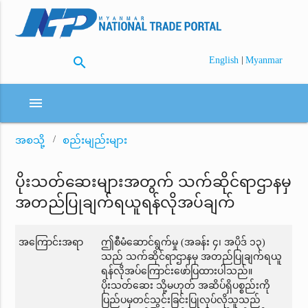
search
|
English
Myanmar
menu
အစသို့
စည်းမျည်းများ
ပိုးသတ်ဆေးများအတွက် သက်ဆိုင်ရာဌာနမှ
အတည်ပြုချက်ရယူရန်လိုအပ်ချက်
အကြောင်းအရာ
ဤစီမံဆောင်ရွက်မှု (အခန်း ၄၊ အပိုဒ် ၁၃)
သည် သက်ဆိုင်ရာဌာနမှ အတည်ပြုချက်ရယူ
ရန်လိုအပ်ကြောင်းဖော်ပြထားပါသည်။
ပိုးသတ်ဆေး သို့မဟုတ် အဆိပ်ရှိပစ္စည်းကို
ပြည်ပမှတင်သွင်းခြင်းပြုလုပ်လိုသူသည်