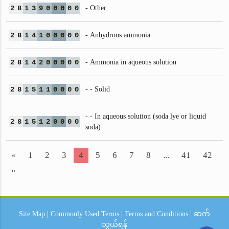
2
8
1
3
9
0
0
0
0
0
- Other
2
8
1
4
1
0
0
0
0
0
- Anhydrous ammonia
2
8
1
4
2
0
0
0
0
0
- Ammonia in aqueous solution
2
8
1
5
1
1
0
0
0
0
- - Solid
- - In aqueous solution (soda lye or liquid
2
8
1
5
1
2
0
0
0
0
soda)
«
1
2
3
4
5
6
7
8
...
41
42
»
Site Map
|
Commonly Used Terms
|
Terms and Conditions
|
ဆက်
သွယ်ရန်