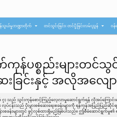
arrow_drop_down
arrow_drop_down
န်သွယ်မှုဘဏ္ဍာတိုက်
တင်သွင်းခြင်း၊ တင်ပို့ခြင်းလမ်းညွှန်
ဝန်
်ကုန်ပစ္စည်းများတင်သွင်
ဆေးခြင်းနှင့် အလိုအလျော
ဒ် ၇) သည် သွင်းကုန်စောင့်ကြည့်လေ့လာမှုဆောင်ရွက်ရန် လိုအပ်ကြောင်း
ုးရေး လုပ်ငန်းသည် ပိုးမွှားစစ်ဆေးရေးစခန်းများကို ရန်ကုန်အပြည်ပြည်ဆိ
့ ကြားစခန်းများတွင် ဖွင့်လှစ်ထားရှိမည်ဖြစ်ပါသည်။ ဤစီမံဆောင်ရွက်မှ