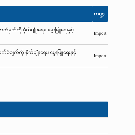
ကဏ္ဍ
ှတ်ကို စိုက်ပျိုးရေး၊ မွေးမြူရေးနှင့်
Import
ံချက်ကို စိုက်ပျိုးရေး၊ မွေးမြူရေးနှင့်
Import