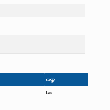
ကဏ္ဍ
Law