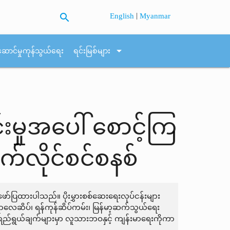
search
|
English
Myanmar
arrow_drop_down
ဆောင်မှုကုန်သွယ်ရေး
ရင်းမြစ်များ
းမှုအပေါ် စောင့်ကြ
က်လိုင်စင်စနစ်
ဖော်ပြထားပါသည်။ ပိုးမွှားစစ်ဆေးရေးလုပ်ငန်းများ
ုင်ရာလေဆိပ်၊ ရန်ကုန်ဆိပ်ကမ်း၊ မြန်မာ့ဆက်သွယ်ရေး
ု၏ ရည်ရွယ်ချက်များမှာ လူသားဘဝနှင့် ကျန်းမာရေးကိုကာ