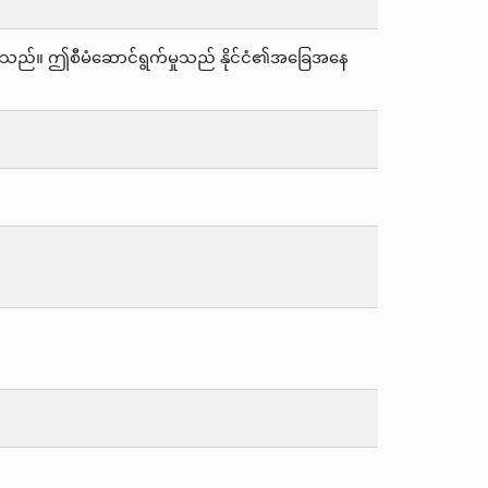
ြန်ပါသည်။ ဤစီမံဆောင်ရွက်မှုသည် နိုင်ငံ၏အခြေအနေ