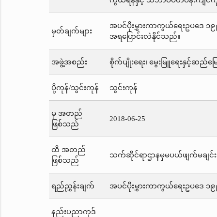
ကွယ်ရန်နှင့် သဘာဝပတ်ဝန်းကျင်ကိ
အပင်ပိုးမွှားကာကွယ်ရေးဥပဒေ ၁၉၉၃
မှတ်ချက်များ
အရပြောင်းလဲနိုင်သည်။
အဖွဲ့အစည်း
စိုက်ပျိုးရေး၊ မွေးမြူရေးနှင့်ဆည်မြ
ပို့ကုန်/သွင်းကုန်
သွင်းကုန်
မှ အတည်
2018-06-25
ဖြစ်သည်
ထိ အတည်
သက်ဆိုင်ရာဌာနမှမပယ်ဖျက်မချင်း
ဖြစ်သည်
ရည်ညွှန်းချက်
အပင်ပိုးမွှားကာကွယ်ရေးဥပဒေ ၁
နည်းပညာကုဒ်