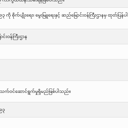
ု ကာကွယ်ထိန်းသိမ်းရန်ဖြစ်ပါသည်။
 ကို စိုက်ပျိုးရေး၊ မွေးမြူရေးနှင့် ဆည်မြောင်းဝန်ကြီးဌာနမှ ထုတ်ပ
ောင်းဝန်ကြီးဌာန
သက်ဝင်ဆောင်ရွက်မှုရှိမည်ဖြစ်ပါသည်။
၉၉၃