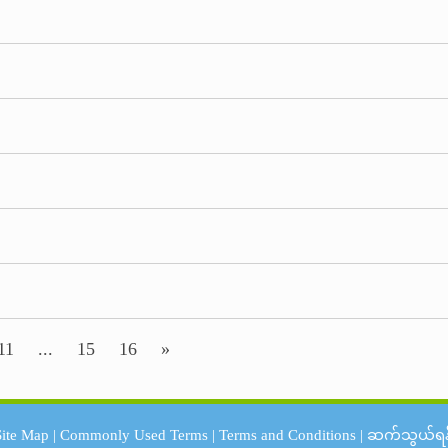
11
...
15
16
»
Site Map
|
Commonly Used Terms
|
Terms and Conditions
|
ဆက်သွယ်ရန