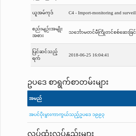
ယူအမ်ကုဒ်
C4 - Import-monitoring and surveil
စည်းမျဉ်းအမျိုး
သင်္ဘောမတင်မီကြိုတင်စစ်ဆေးခြင်း
အစား
ပြင်ဆင်သည့်
2018-06-25 16:04:41
ရက်
ဥပဒေ စာရွက်စာတမ်းများ
အမည်
အပင်ပိုးမွှားကာကွယ်သည့်ဥပဒေ ၁၉၉၃
လုပ်ထုံးလုပ်နည်းများ