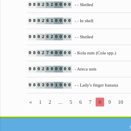
0
8
0
2
5
2
0
0
0
0
- - Shelled
0
8
0
2
6
1
0
0
0
0
- - In shell
0
8
0
2
6
2
0
0
0
0
- - Shelled
0
8
0
2
7
0
0
0
0
0
- Kola nuts (Cola spp.)
0
8
0
2
8
0
0
0
0
0
- Areca nuts
0
8
0
3
9
0
1
0
0
0
- - Lady's finger banana
«
1
2
...
5
6
7
8
9
10