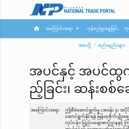
home
arrow_drop_down
အကြောင်းအရာ
ကုန်စည်ရှာဖွေခြင်း
ကု
အစသို့
စည်းမျည်းများ
arrow_drop_down
ပြည်ပစည်းမျဉ်းများ
အပင်နှင့် အပင်ထွက
ည့်ခြင်း၊ ဆန်းစစ်
အကြောင်းအရာ
ဤစီမံဆောင်ရွက်မှု (အခန်း ၄၊ အပို
ဆောင်ရွက်နိုင်ရန် မြန်မာ့စိုက်ပျိ
လုပ်ငန်း၊ ပြည်ပချောစာပို့ဌာနနှင်