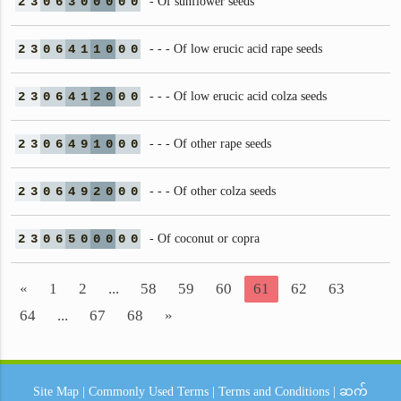
2
3
0
6
3
0
0
0
0
0
- Of sunflower seeds
2
3
0
6
4
1
1
0
0
0
- - - Of low erucic acid rape seeds
2
3
0
6
4
1
2
0
0
0
- - - Of low erucic acid colza seeds
2
3
0
6
4
9
1
0
0
0
- - - Of other rape seeds
2
3
0
6
4
9
2
0
0
0
- - - Of other colza seeds
2
3
0
6
5
0
0
0
0
0
- Of coconut or copra
«
1
2
...
58
59
60
61
62
63
64
...
67
68
»
Site Map
|
Commonly Used Terms
|
Terms and Conditions
|
ဆက်