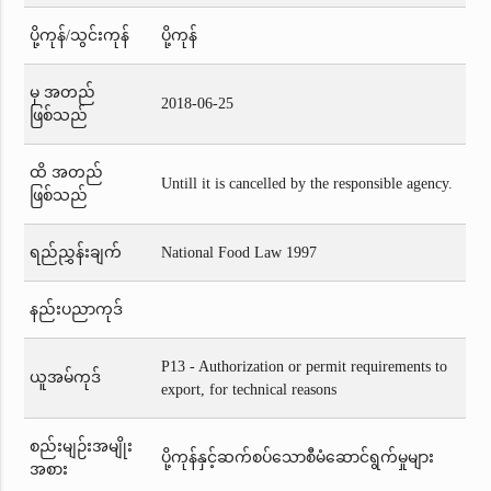
ပို့ကုန်/သွင်းကုန်
ပို့ကုန်
မှ အတည်
2018-06-25
ဖြစ်သည်
ထိ အတည်
Untill it is cancelled by the responsible agency.
ဖြစ်သည်
ရည်ညွှန်းချက်
National Food Law 1997
နည်းပညာကုဒ်
P13 - Authorization or permit requirements to
ယူအမ်ကုဒ်
export, for technical reasons
စည်းမျဉ်းအမျိုး
ပို့ကုန်နှင့်ဆက်စပ်သောစီမံဆောင်ရွက်မှုများ
အစား