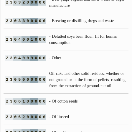
2
3
0
3
2
0
0
0
0
0
manufacture
2
3
0
3
3
0
0
0
0
0
- Brewing or distilling dregs and waste
- Defatted soya bean flour, fit for human
2
3
0
4
0
0
1
0
0
0
consumption
2
3
0
4
0
0
9
0
0
0
- Other
Oil-cake and other solid residues, whether or
2
3
0
5
0
0
0
0
0
0
not ground or in the form of pellets, resulting
from the extraction of ground-nut oil.
2
3
0
6
1
0
0
0
0
0
- Of cotton seeds
2
3
0
6
2
0
0
0
0
0
- Of linseed