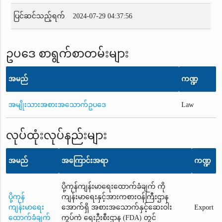
ပြင်ဆင်သည့်ရက်
2024-07-29 04:37:56
ဥပဒေ စာရွက်စာတမ်းများ
အမည်
ကဏ္ဍ
အမျိုးသားအစားအသောက်ဥပဒေ
Law
လုပ်ထုံးလုပ်နည်းများ
အမည်
အကြောင်းအရာ
ကဏ္ဍ
ပို့ကုန်ကျန်းမာရေးထောက်ခံချက် ကို
ပို့ကုန်
ကျန်းမာရေးနှင့်အားကစားဝန်ကြီးဌာန
ကျန်းမာရေး
အောက်ရှိ အစားအသောက်နှင့်ဆေးဝါး
Export
ထောက်ခံချက်
ကွပ်ကဲ ရေးဦးစီးဌာန (FDA) တွင်