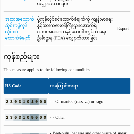
လျှောက်ထားခြင်း
အစားအသောက်
ပို့ကုန်လိုင်စင်ထောက်ခံချက်ကို ကျန်းမာရေး
ဆိုင်ရာပို့ကုန်
နှင့်အားကစားဝန်ကြီးဌာနအောက်ရှိ
Export
လိုင်စင်
အစားအသောက်နှင့်ဆေးဝါးကွပ်ကဲ ရေး
ထောက်ခံချက်
ဦးစီးဌာန (FDA) လျှောက်ထားခြင်း
ကုန်စည်များ
This measure applies to the following commodities.
HS Code
အကြောင်းအရာ
2
3
0
3
1
0
1
0
0
0
- - Of manioc (cassava) or sago
2
3
0
3
1
0
9
0
0
0
- - Other
- Beet-pulp, bagasse and other waste of sugar