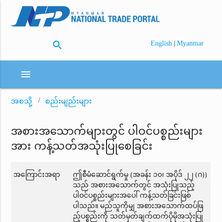
search
|
English
Myanmar
menu
အစသို့
စည်းမျည်းများ
အစားအသောက်များတွင် ပါဝင်ပစ္စည်းများ
အား ကန့်သတ်အသုံးပြုစေခြင်း
အကြောင်းအရာ
ဤစီမံဆောင်ရွက်မှု (အခန်း ၁၀၊ အပိုဒ် ၂၂ (ဂ))
သည် အစားအသောက်တွင် အသုံးပြုသည့်
ပါဝင်ပစ္စည်းများအပေါ် ကန့်သတ်ခြင်းဖြစ်
ပါသည်။ မည်သူကိုမျှ အစားအသောက်ထပ်ဖြ
ည့်ပစ္စည်းကို သတ်မှတ်ချက်ထက်ပိုမိုအသုံးပြု