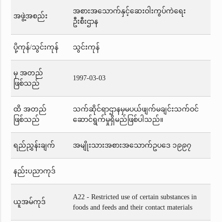
အစားအသောက်နှင့်ဆေးဝါးကွပ်ကဲရေး
အဖွဲ့အစည်း
ဦးစီးဌာန
ပို့ကုန်/သွင်းကုန်
သွင်းကုန်
မှ အတည်
1997-03-03
ဖြစ်သည်
ထိ အတည်
သက်ဆိုင်ရာဌာနမှမပယ်ဖျက်မချင်းသက်ဝင်
ဖြစ်သည်
ဆောင်ရွက်မှုရှိမည်ဖြစ်ပါသည်။
ရည်ညွှန်းချက်
အမျိုးသားအစားအသောက်ဥပဒေ ၁၉၉၇
နည်းပညာကုဒ်
A22 - Restricted use of certain substances in
ယူအမ်ကုဒ်
foods and feeds and their contact materials