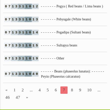
0
7
1
3
3
1
1
0
1
2
- - - - - - - Pegya ( Red beans / Lima beans )
0
7
1
3
3
1
1
0
1
3
- - - - - - - Pebyugale (White beans)
0
7
1
3
3
1
1
0
1
4
- - - - - - - Pegadipa (Sultani beans)
0
7
1
3
3
1
1
0
1
5
- - - - - - - Sultapya beans
0
7
1
3
3
1
1
0
1
9
- - - - - - - Other
- - - - - - Beans (phaseolus lunatus): - - - - - -
0
7
1
3
3
1
1
0
4
0
Peyin (Phaseoius calcaratus)
«
1
2
...
4
5
6
7
8
9
10
...
46
47
»