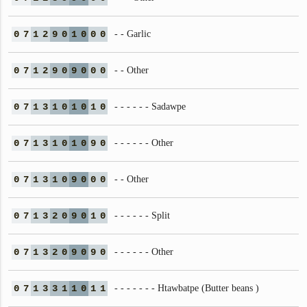
0
7
1
2
9
0
1
0
0
0
- - Garlic
0
7
1
2
9
0
9
0
0
0
- - Other
0
7
1
3
1
0
1
0
1
0
- - - - - - Sadawpe
0
7
1
3
1
0
1
0
9
0
- - - - - - Other
0
7
1
3
1
0
9
0
0
0
- - Other
0
7
1
3
2
0
9
0
1
0
- - - - - - Split
0
7
1
3
2
0
9
0
9
0
- - - - - - Other
0
7
1
3
3
1
1
0
1
1
- - - - - - - Htawbatpe (Butter beans )