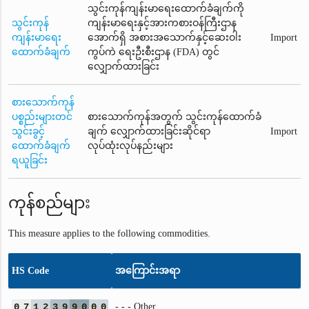
သွင်းကုန်ကျန်းမာရေးထောက်ခံချက်ကို
သွင်းကုန်
ကျန်းမာရေးနှင့်အားကစားဝန်ကြီးဌာန
ကျန်းမာရေး
အောက်ရှိ အစားအသောက်နှင့်ဆေးဝါး
Import
ထောက်ခံချက်
ကွပ်ကဲ ရေးဦးစီးဌာန (FDA) တွင်
လျှောက်ထားခြင်း
စားသောက်ကုန်
ပစ္စည်းများတင်
စားသောက်ကုန်အတွက် သွင်းကုန်ထောက်ခံ
သွင်းခွင့်
ချက် လျှောက်ထားခြင်းဆိုင်ရာ
Import
ထောက်ခံချက်
လုပ်ထုံးလုပ်နည်းများ
ရယူခြင်း
ကုန်စည်များ
This measure applies to the following commodities.
HS Code
အကြောင်းအရာ
0
7
1
2
3
9
9
0
0
0
- - - Other