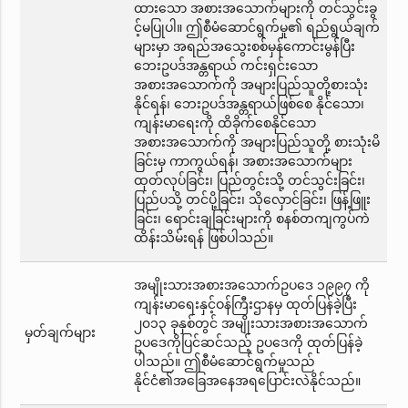
ထားသော အစားအသောက်များကို တင်သွင်းခွ
င့်မပြုပါ။ ဤစီမံဆောင်ရွက်မှု၏ ရည်ရွယ်ချက်
များမှာ အရည်အသွေးစစ်မှန်ကောင်းမွန်ပြီး
ဘေးဥပဒ်အန္တရာယ် ကင်းရှင်းသော
အစားအသောက်ကို အများပြည်သူတို့စားသုံး
နိုင်ရန်၊ ဘေးဥပဒ်အန္တရာယ်ဖြစ်စေ နိုင်သော၊
ကျန်းမာရေးကို ထိခိုက်စေနိုင်သော
အစားအသောက်ကို အများပြည်သူတို့ စားသုံးမိ
ခြင်းမှ ကာကွယ်ရန်၊ အစားအသောက်များ
ထုတ်လုပ်ခြင်း၊ ပြည်တွင်းသို့ တင်သွင်းခြင်း၊
ပြည်ပသို့ တင်ပို့ခြင်း၊ သိုလှောင်ခြင်း၊ ဖြန့်ဖြူး
ခြင်း၊ ရောင်းချခြင်းများကို စနစ်တကျကွပ်ကဲ
ထိန်းသိမ်းရန် ဖြစ်ပါသည်။
အမျိုးသားအစားအသောက်ဥပဒေ ၁၉၉၇ ကို
ကျန်းမာရေးနှင့်ဝန်ကြီးဌာနမှ ထုတ်ပြန်ခဲ့ပြီး
၂၀၁၃ ခုနှစ်တွင် အမျိုးသားအစားအသောက်
မှတ်ချက်များ
ဥပဒေကိုပြင်ဆင်သည့် ဥပဒေကို ထုတ်ပြန်ခဲ့
ပါသည်။ ဤစီမံဆောင်ရွက်မှုသည်
နိုင်ငံ၏အခြေအနေအရပြောင်းလဲနိုင်သည်။