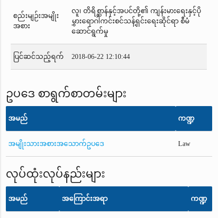
လူ၊ တိရိစ္ဆာန်နှင့်အပင်တို့၏ ကျန်းမားရေးနှင့်ပို
စည်းမျဉ်းအမျိုး
မွှားရောဂါကင်းစင်သန့်ရှင်းရေးဆိုင်ရာ စီမံ
အစား
ဆောင်ရွက်မှု
ပြင်ဆင်သည့်ရက်
2018-06-22 12:10:44
ဥပဒေ စာရွက်စာတမ်းများ
အမည်
ကဏ္ဍ
အမျိုးသားအစားအသောက်ဥပဒေ
Law
လုပ်ထုံးလုပ်နည်းများ
အမည်
အကြောင်းအရာ
ကဏ္ဍ