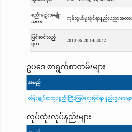
စည်းမျဉ်းအမျိုး
ကုန်သွယ်မှုဆိုင်ရာနည်းပညာအတာ
အစား
ပြင်ဆင်သည့်
2018-06-20 14:30:42
ရက်
ဥပဒေ စာရွက်စာတမ်းများ
အမည်
ထိန်းချုပ်ဓာတုပစ္စည်းကြီးကြပ်ရေးဆိုင်ရာ နည်းဥပဒေမျ
လုပ်ထုံးလုပ်နည်းများ