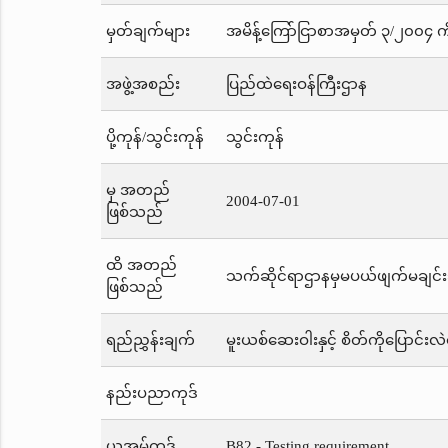
မှတ်ချက်များ
အမိန့်ကြော်ငြာစာအမှတ် ၃/၂၀၀၄ က
အဖွဲ့အစည်း
ပြည်ထဲရေးဝန်ကြီးဌာန
ပို့ကုန်/သွင်းကုန်
သွင်းကုန်
မှ အတည်
2004-07-01
ဖြစ်သည်
ထိ အတည်
သက်ဆိုင်ရာဌာနမှမပယ်ဖျက်မချင်း
ဖြစ်သည်
ရည်ညွှန်းချက်
မူးယစ်ဆေးဝါးနှင့် စိတ်ကိုပြောင်း
နည်းပညာကုဒ်
ယူအမ်ကုဒ်
B82 - Testing requirement