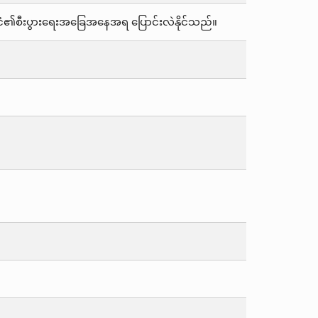
င်ငံ၏စီးပွားရေးအခြေအနေအရ ပြောင်းလဲနိုင်သည်။