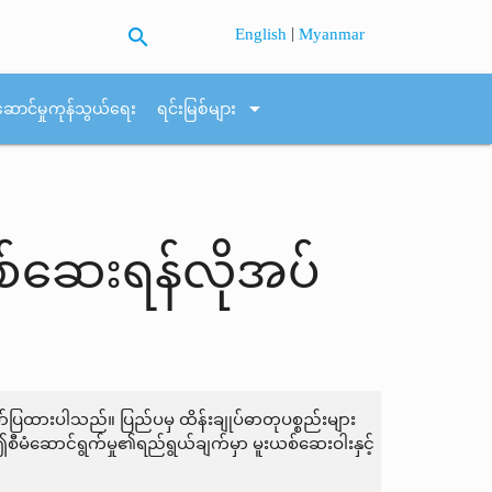
search
|
English
Myanmar
arrow_drop_down
ဆောင်မှုကုန်သွယ်ရေး
ရင်းမြစ်များ
စစ်ဆေးရန်လိုအပ်
ာ်ပြထားပါသည်။ ပြည်ပမှ ထိန်းချုပ်ဓာတုပစ္စည်းများ
မံဆောင်ရွက်မှု၏ရည်ရွယ်ချက်မှာ မူးယစ်ဆေးဝါးနှင့်