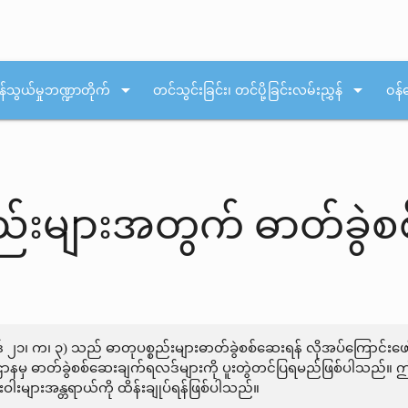
arrow_drop_down
arrow_drop_down
န်သွယ်မှုဘဏ္ဍာတိုက်
တင်သွင်းခြင်း၊ တင်ပို့ခြင်းလမ်းညွှန်
ဝန်
္စည်းများအတွက် ဓာတ်ခွဲ
ုဒ် ၂၁၊ က၊ ၃) သည် ဓာတုပစ္စည်းများဓာတ်ခွဲစစ်ဆေးရန် လိုအပ်ကြောင်းဖေ
ှ ဓာတ်ခွဲစစ်ဆေးချက်ရလဒ်များကို ပူးတွဲတင်ပြရမည်ဖြစ်ပါသည်။ ဤစီ
းများအန္တရာယ်ကို ထိန်းချုပ်ရန်ဖြစ်ပါသည်။