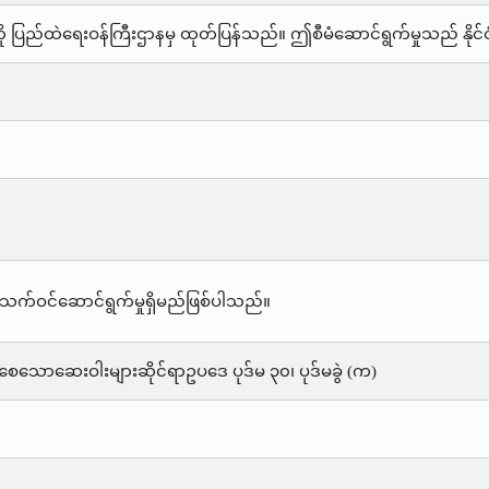
ို ပြည်ထဲရေးဝန်ကြီးဌာနမှ ထုတ်ပြန်သည်။ ဤစီမံဆောင်ရွက်မှုသည် နို
သက်ဝင်ဆောင်ရွက်မှုရှိမည်ဖြစ်ပါသည်။
လဲစေသောဆေးဝါးများဆိုင်ရာဥပဒေ ပုဒ်မ ၃၀၊ ပုဒ်မခွဲ (က)