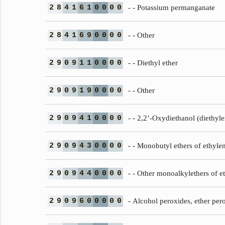
2
8
4
1
6
1
0
0
0
0
- - Potassium permanganate
2
8
4
1
6
9
0
0
0
0
- - Other
2
9
0
9
1
1
0
0
0
0
- - Diethyl ether
2
9
0
9
1
9
0
0
0
0
- - Other
2
9
0
9
4
1
0
0
0
0
- - 2,2’-Oxydiethanol (diethyle
2
9
0
9
4
3
0
0
0
0
- - Monobutyl ethers of ethylen
2
9
0
9
4
4
0
0
0
0
- - Other monoalkylethers of et
2
9
0
9
6
0
0
0
0
0
- Alcohol peroxides, ether pero