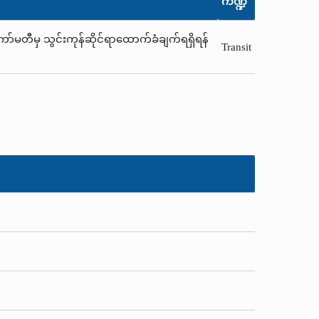
ကဏ္ဍ
ော်မတီမှ သွင်းကုန်ဆိုင်ရာထောက်ခံချက်ရရှိရန်
Transit