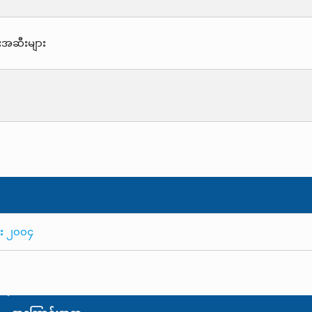
းအဆီးများ
ား ၂၀၀၄