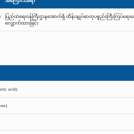
အကြောင်းအရာ
်
ပြည်ထဲရေးဝန်ကြီးဌာနအောက်ရှိ ထိန်းချုပ်ဓာတုပစ္စည်းကြီးကြပ်ရေးက
လျှောက်ထားခြင်း
ric acid)
ene)