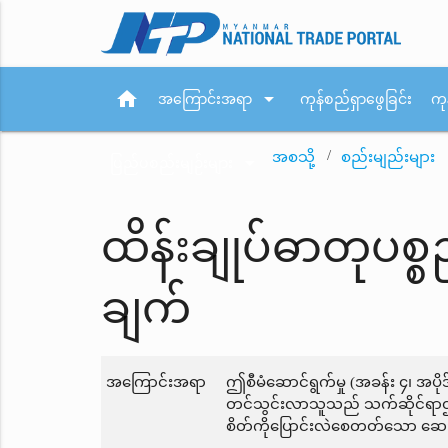
home
arrow_drop_down
အကြောင်းအရာ
ကုန်စည်ရှာဖွေခြင်း
ကု
အစသို့
စည်းမျည်းများ
arrow_drop_down
ပြည်ပစည်းမျဉ်းများ
ထိန်းချုပ်ဓာတုပစ
ချက်
အကြောင်းအရာ
ဤစီမံဆောင်ရွက်မှု (အခန်း ၄၊ အပိ
တင်သွင်းလာသူသည် သက်ဆိုင်ရာဌာနမ
စိတ်ကိုပြောင်းလဲစေတတ်သော ဆေးဝါ