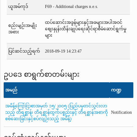
ယူအမ်ကုဒ်
F69 - Additional charges n.e.s.
ထပ်ဆောင်းအခွန်များနှင့်အခများအပါအဝင်
စည်းမျဉ်းအမျိုး
စျေးနှုန်းထိန်းချုပ်ရေးဆိုင်ရာစီမံဆောင်ရွက်မှု
အစား
များ
ပြင်ဆင်သည့်ရက်
2018-09-19 14:23:47
ဥပဒေ စာရွက်စာတမ်းများ
အမည်
ကဏ္ဍ
အမိန့်ကြော်ငြာစာအမှတ် ၁၅/၂၀၀၅ (ပြည်ပမှတင်သွင်းလာ
သည့် တိရစ္ဆာန်၊ တိရစ္ဆာန်ထွက်ပစ္စည်းနှင့် တိရစ္ဆာန်အစာကို
Notification
စစ်ဆေးခြင်းနှင့်စပ်လျဉ်းသည့် အမိန့်)