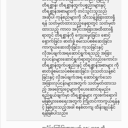
တိရစ္ဆာန်၊ တိရစ္ဆာန်ထွက်ပစ္စည်းများနှင့်
တိရစ္ဆာန်အစာများကို တင်သွင်းသူသည်
အဆိုပါ ကုန်စည်များကို သီးသန့်ခွဲခြားထားရှိ
ရန် သတ်မှတ်ထားသည့်နေရာတွင် သတ်မှတ်
ထားသည့် ကာလ အပိုင်းအခြားအထိထားရှိ
ရာတွင် တိရစ္ဆာန်ကို ကျွေးမွေးခြင်း၊ စောင့်
ရှောက်ခြင်း၊ ဓာတ်ခွဲ စမ်းသပ်စစ်ဆေးခြင်း၊
ကာကွယ်ဆေးထိုးခြင်း၊ ကုသခြင်းနှင့်
လိုအပ်ချက်အရဆောင်ရွက်ရသည့် အခြား
လုပ်ငန်းများဆောင်ရွက်ရာတွင်လည်းကောင်း၊
တိရစ္ဆာန်ထွက်ပစ္စည်းနှင့် တိရစ္ဆာန်အစာများ ကို
ဓာတ်ခွဲစမ်းသပ်စစ်ဆေးခြင်း၊ ပိုးသတ်သန့်စင်
ခြင်းနှင့် လိုအပ်ချက်အရ ဆောင်ရွက်သော
အခြားလုပ်ငန်းများအတွက် သတ်မှတ်ထားသ
ည့် အခကြေးငွေများကိုပေးဆောင်ရမည်။
ရည်ရွယ်ချက်မှာ တိရစ္ဆာန်များ ကူးစက်ရောဂါ
မဖြစ်ပွားစေရေးအတွက် ကြိုတင်ကာကွယ်ရန်နှ
င့် ဖြစ်ပွားသည့်အခါ စနစ်တကျ ထိန်းချုပ်နိုင်
ရန်ဖြစ်ပါသည်။