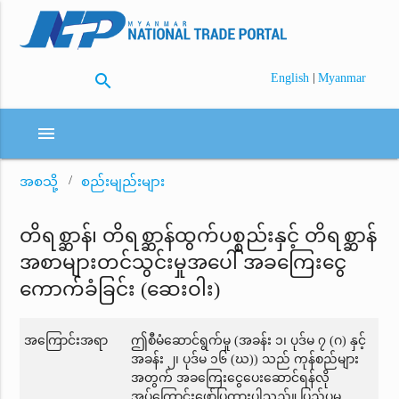
search
|
English
Myanmar
menu
အစသို့
စည်းမျည်းများ
တိရစ္ဆာန်၊ တိရစ္ဆာန်ထွက်ပစ္စည်းနှင့် တိရစ္ဆာန်
အစာများတင်သွင်းမှုအပေါ် အခကြေးငွေ
ကောက်ခံခြင်း (ဆေးဝါး)
အကြောင်းအရာ
ဤစီမံဆောင်ရွက်မှု (အခန်း ၁၊ ပုဒ်မ ၇ (ဂ) နှင့်
အခန်း ၂၊ ပုဒ်မ ၁၆ (ဃ)) သည် ကုန်စည်များ
အတွက် အခကြေးငွေပေးဆောင်ရန်လို
အပ်ကြောင်းဖော်ပြထားပါသည်။ ပြည်ပမှ