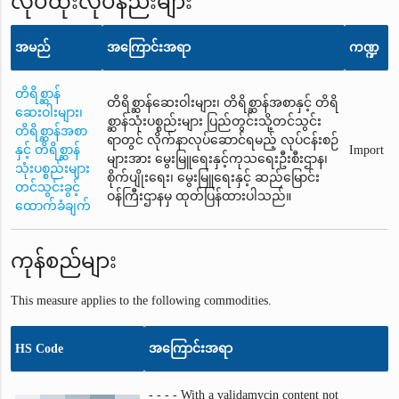
လုပ်ထုံးလုပ်နည်းများ
အမည်
အကြောင်းအရာ
ကဏ္ဍ
တိရိစ္ဆာန်
တိရိစ္ဆာန်ဆေးဝါးများ၊ တိရိစ္ဆာန်အစာနှင့် တိရိ
ဆေးဝါးများ၊
စ္ဆာန်သုံးပစ္စည်းများ ပြည်တွင်းသို့တင်သွင်း
တိရိစ္ဆာန်အစာ
ရာတွင် လိုက်နာလုပ်ဆောင်ရမည့် လုပ်ငန်းစဉ်
နှင့် တိရိစ္ဆာန်
Import
များအား မွေးမြူရေးနှင့်ကုသရေးဦးစီးဌာန၊
သုံးပစ္စည်းများ
စိုက်ပျိုးရေး၊ မွေးမြူရေးနှင့် ဆည်မြောင်း
တင်သွင်းခွင့်
ဝန်ကြီးဌာနမှ ထုတ်ပြန်ထားပါသည်။
ထောက်ခံချက်
ကုန်စည်များ
This measure applies to the following commodities.
HS Code
အကြောင်းအရာ
- - - - With a validamycin content not