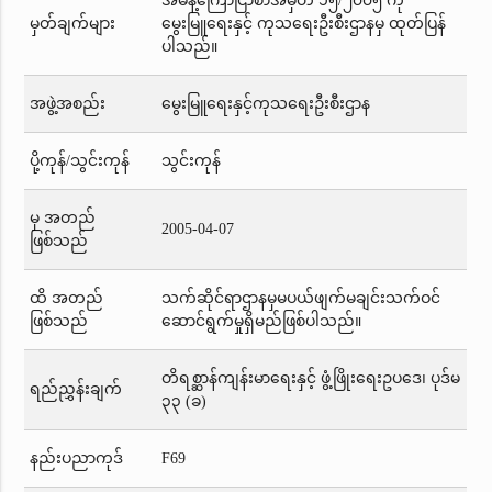
အမိန့်ကြော်ငြာစာအမှတ် ၁၅/၂၀၀၅ ကို
မှတ်ချက်များ
မွေးမြူရေးနှင့် ကုသရေးဦးစီးဌာနမှ ထုတ်ပြန်
ပါသည်။
အဖွဲ့အစည်း
မွေးမြူရေးနှင့်ကုသရေးဦးစီးဌာန
ပို့ကုန်/သွင်းကုန်
သွင်းကုန်
မှ အတည်
2005-04-07
ဖြစ်သည်
ထိ အတည်
သက်ဆိုင်ရာဌာနမှမပယ်ဖျက်မချင်းသက်ဝင်
ဖြစ်သည်
ဆောင်ရွက်မှုရှိမည်ဖြစ်ပါသည်။
တိရစ္ဆာန်ကျန်းမာရေးနှင့် ဖွံ့ဖြိုးရေးဥပဒေ၊ ပုဒ်မ
ရည်ညွှန်းချက်
၃၃ (ခ)
နည်းပညာကုဒ်
F69