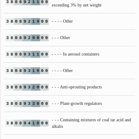
3
8
0
8
9
2
1
1
0
0
exceeding 3% by net weight
3
8
0
8
9
2
1
9
0
0
- - - - Other
3
8
0
8
9
2
9
0
0
0
- - - Other
3
8
0
8
9
3
1
1
0
0
- - - - In aerosol containers
3
8
0
8
9
3
1
9
0
0
- - - - Other
3
8
0
8
9
3
2
0
0
0
- - - Anti-sprouting products
3
8
0
8
9
3
3
0
0
0
- - - Plant-growth regulators
- - - Containing mixtures of coal tar acid and
3
8
0
8
9
4
1
0
0
0
alkalis