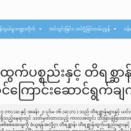
arrow_drop_down
arrow_drop_down
န်သွယ်မှုဘဏ္ဍာတိုက်
တင်သွင်းခြင်း၊ တင်ပို့ခြင်းလမ်းညွှန်
ဝန်
န်ထွက်ပစ္စည်းနှင့် တိရစ္
စင်ကြောင်းဆောင်ရွက်ချက် 
 (က) (ခ) နှင့် အခန်း ၂၊ ပုဒ်မ ၁၆ (ခ) (ဂ) ) သည် တိရစ္ဆာန်များနှင့် ယင်း၏
ှိသည့်နေရာတွင် သတ်မှတ်ထားသည့် ကာလအတွင်း သီးခြားခွဲခြားထားရန
စ်ဆေးမှုကို ခံယူရန်အလို့ငှာ တိရစ္ဆာန်၊ တိရစ္ဆာန်ထွက်ပစ္စည်းများနှင