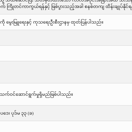
ို့ သယ်ဆောင်ပြီး သတ်မှတ်ထားသော ကာလအပိုင်းအခြားအထိ သီးသန့်ခွဲ
 ကြိုတင်ကာကွယ်ရန်နှင့် ဖြစ်ပွားသည့်အခါ စနစ်တကျ ထိန်းချုပ်နိုင်ရ
ို မွေးမြူရေးနှင့် ကုသရေးဦးစီးဌာနမှ ထုတ်ပြန်ပါသည်။
သက်ဝင်ဆောင်ရွက်မှုရှိမည်ဖြစ်ပါသည်။
းဥပဒေ၊ ပုဒ်မ ၃၃ (ခ)