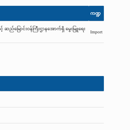
ကဏ္ဍ
နှင့် ဆည်မြောင်း၀န်ကြီးဌာနအောက်ရှိ မွေးမြူရေး
Import