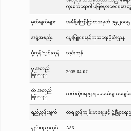
အတိုင်း၊ သတ်မှတ်ထားသည့် နေရာသ
ကူးစက်ရောဂါ မဖြစ်ပွားစေရေးအတွက်
မှတ်ချက်များ
အမိန့်ကြော်ငြာစာအမှတ် ၁၅/၂၀၀၅ က
အဖွဲ့အစည်း
မွေးမြူရေးနှင့်ကုသရေးဦးစီးဌာန
ပို့ကုန်/သွင်းကုန်
သွင်းကုန်
မှ အတည်
2005-04-07
ဖြစ်သည်
ထိ အတည်
သက်ဆိုင်ရာဌာနမှမပယ်ဖျက်မချင်း
ဖြစ်သည်
ရည်ညွှန်းချက်
တိရစ္ဆာန်ကျန်းမာရေးနှင့် ဖွံ့ဖြိုးရေ
နည်းပညာကုဒ်
A86