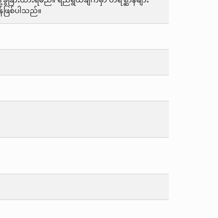
ခြားထားရမည်။ ရည်ရွယ်ချက်မှာ တိရစ္ဆာန်များ
န်ဖြစ်ပါသည်။