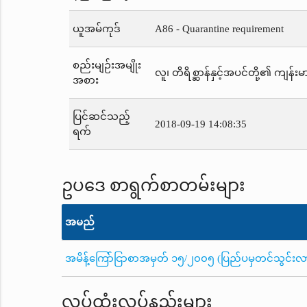
ယူအမ်ကုဒ်
A86 - Quarantine requirement
စည်းမျဉ်းအမျိုး
လူ၊ တိရိစ္ဆာန်နှင့်အပင်တို့၏ ကျန်းမာ
အစား
ပြင်ဆင်သည့်
2018-09-19 14:08:35
ရက်
ဥပဒေ စာရွက်စာတမ်းများ
အမည်
အမိန့်ကြော်ငြာစာအမှတ် ၁၅/၂၀၀၅ (ပြည်ပမှတင်သွင်းလာသည့်
လုပ်ထုံးလုပ်နည်းများ