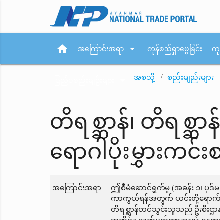
home
arrow_drop_down
အကြောင်းအရာ
ကုန်စည်ရှာဖွေခြင်း
ကု
အစသို့
စည်းမျည်းများ
arrow_drop_down
ပြည်ပစည်းမျဉ်းများ
တိရစ္ဆာန်၊ တိရစ္ဆာ
ရောဂါပိုးမွှားကင်း
အကြောင်းအရာ
ဤစီမံဆောင်ရွက်မှု (အခန်း ၁၊ ပုဒ်မ ၇
ကာကွယ်ရန်အတွက် ယင်းတို့ရောက်ရ
တိရစ္ဆာန်တင်သွင်းသူသည် ဦးစီးဌာန၏စ