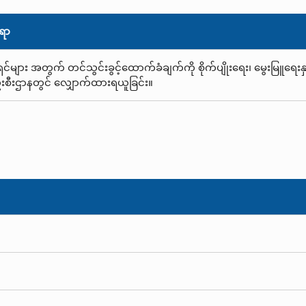
ရာ
ှင်များ အတွက် တင်သွင်းခွင့်ထောက်ခံချက်ကို စိုက်ပျိုးရေး၊ မွေးမြူရေး
ဦးစီးဌာနတွင် လျှောက်ထားရယူခြင်း။