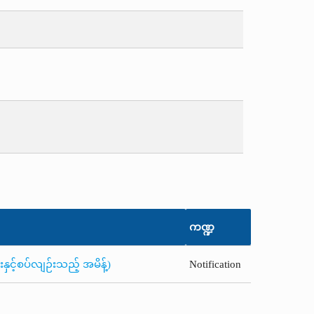
ကဏ္ဍ
ှင့်စပ်လျဉ်းသည့် အမိန့်)
Notification