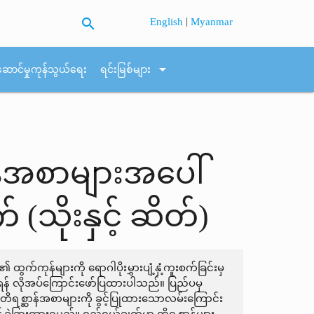
search
|
English
Myanmar
arrow_drop_down
ဆောင်မှုကုန်သွယ်ရေး
ရင်းမြစ်များ
ဆာန်အစာများအပေါ်
(သိုးနှင့် ဆိတ်)
 ထွက်ကုန်များကို ရောဂါပိုးမွှားပျံ့နှံ့ကူးစက်ခြင်းမှ
် လိုအပ်ကြောင်းဖော်ပြထားပါသည်။ ပြည်ပမှ
့် တိရစ္ဆာန်အစာများကို ခွင့်ပြုထားသောလမ်းကြောင်း