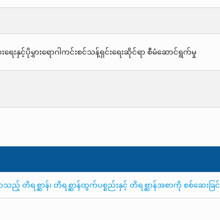
းရေးနှင့်ပိုမွှားရောဂါကင်းစင်သန့်ရှင်းရေးဆိုင်ရာ စီမံဆောင်ရွက်မှု
 တိရစ္ဆာန်၊ တိရစ္ဆာန်ထွက်ပစ္စည်းနှင့် တိရစ္ဆာန်အစာကို စစ်ဆေးခြင်းန