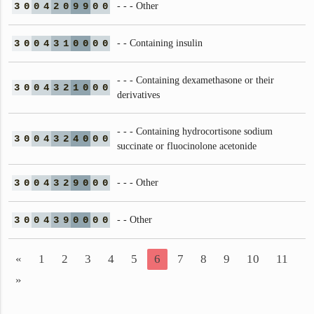
3
0
0
4
2
0
9
9
0
0
- - - Other
3
0
0
4
3
1
0
0
0
0
- - Containing insulin
- - - Containing dexamethasone or their
3
0
0
4
3
2
1
0
0
0
derivatives
- - - Containing hydrocortisone sodium
3
0
0
4
3
2
4
0
0
0
succinate or fluocinolone acetonide
3
0
0
4
3
2
9
0
0
0
- - - Other
3
0
0
4
3
9
0
0
0
0
- - Other
«
1
2
3
4
5
6
7
8
9
10
11
»