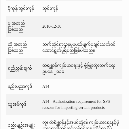
ပို့ကုန်/သွင်းကုန်
သွင်းကုန်
မှ အတည်
2010-12-30
ဖြစ်သည်
ထိ အတည်
သက်ဆိုင်ရာဌာနမှမပယ်ဖျက်မချင်းသက်ဝင်
ဖြစ်သည်
ဆောင်ရွက်မှုရှိမည်ဖြစ်ပါသည်။
တိရစ္ဆာန်ကျန်းမာရေးနှင့် ဖွံ့ဖြိုးတိုးတက်ရေး
ရည်ညွှန်းချက်
ဥပဒေ ၂၀၁၀
နည်းပညာကုဒ်
A14
A14 - Authorization requirement for SPS
ယူအမ်ကုဒ်
reasons for importing certain products
လူ၊ တိရိစ္ဆာန်နှင့်အပင်တို့၏ ကျန်းမားရေးနှင့်ပို
စည်းမျဉ်းအမျိုး
မွှားရောဂါကင်းစင်သန့်ရှင်းရေးဆိုင်ရာ စီမံ