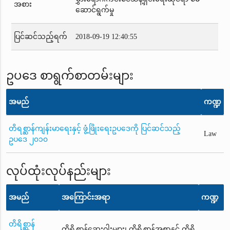
အစား
ဆောင်ရွက်မှု
ပြင်ဆင်သည့်ရက်
2018-09-19 12:40:55
ဥပဒေ စာရွက်စာတမ်းများ
အမည်
ကဏ္ဍ
တိရစ္ဆာန်ကျန်းမာရေးနှင့် ဖွံ့ဖြိုးရေးဥပဒေကို ပြင်ဆင်သည့်
Law
ဥပဒေ ၂၀၁၀
လုပ်ထုံးလုပ်နည်းများ
အမည်
အကြောင်းအရာ
ကဏ္ဍ
တိရိစ္ဆာန်
တိရိစ္ဆာန်ဆေးဝါးများ၊ တိရိစ္ဆာန်အစာနှင့် တိရိ