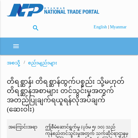
search
|
English
Myanmar
menu
အစသို့
စည်းမျည်းများ
တိရစ္ဆာန်၊ တိရစ္ဆာန်ထွက်ပစ္စည်း သို့မဟုတ်
တိရစ္ဆာန်အစာများ တင်သွင်းမှုအတွက်
အတည်ပြုချက်ရယူရန်လိုအပ်ချက်
(ဆေးဝါး)
အကြောင်းအရာ
ဤစီမံဆောင်ရွက်မှု (ပုဒ်မ ၅၊ ၁၀) သည်
ကုန်စည်တင်သွင်းမှုအတွက် သက်ဆိုင်ရာဌာနမှ