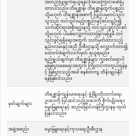
အတည်ပြုချက်ရယူရန်လိုအပ်ကြောင်းဖော်ပြ
ထားပါသည်။ တိရစ္ဆာန်၊ တိရစ္ဆာန်ထွက်ပစ္စည်း
သို့မဟုတ် တိရစ္ဆာန်အစာကို ပြည်ပမှတင်သွင်း
သူသည် တင်သွင်းမည့်ပစ္စည်းနှင့်စပ်လျဉ်း၍
သက်ဆိုင်ရာအစိုးရဌာနသို့ တင်သွင်းခွင့်လိုင်စင်
သို့မဟုတ် ပါမစ်လျှောက်ထားခြင်းမပြုမီ တင်
သွင်းခွင့်ရရှိရေးအတွက် သတ်မှတ်ထားသည့်
နည်းလမ်းနှင့်အညီ ဦးစီးဌာနသို့ လျှောက်ထား၍
ထောက်ခံချက်လက်မှတ် ရယူရမည်။
ရည်ရွယ်ချက်မှာ တိရစ္ဆာန်များ ကူးစက်ရောဂါ
မဖြစ်ပွားစေရေးအတွက် ကြိုတင်ကာကွယ်ရန်နှ
င့် ဖြစ်ပွားသည့်အခါ စနစ်တကျ ထိန်းချုပ်နိုင်
ရန်ဖြစ်ပါသည်။
တိရစ္ဆာန်ကျန်းမာရေးနှင့် ဖွံ့ဖြိုးတိုးတက်ရေး
ဥပဒေကို ပြင်ဆင်သည့်ဥပဒေကို စိုက်ပျိုးရေး၊
မှတ်ချက်များ
မွေးမြူရေးနှင့် ဆည်မြောင်းဝန်ကြီးဌာနမှ ထုတ်
ပြန်ပါသည်။
အဖွဲ့အစည်း
မွေးမြူရေးနှင့်ကုသရေးဦးစီးဌာန