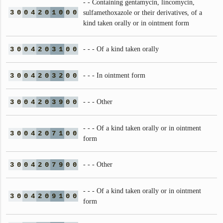
- - Containing gentamycin, lincomycin,
3
0
0
4
2
0
1
0
0
0
sulfamethoxazole or their derivatives, of a
kind taken orally or in ointment form
3
0
0
4
2
0
3
1
0
0
- - - Of a kind taken orally
3
0
0
4
2
0
3
2
0
0
- - - In ointment form
3
0
0
4
2
0
3
9
0
0
- - - Other
- - - Of a kind taken orally or in ointment
3
0
0
4
2
0
7
1
0
0
form
3
0
0
4
2
0
7
9
0
0
- - - Other
- - - Of a kind taken orally or in ointment
3
0
0
4
2
0
9
1
0
0
form