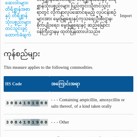
ဆေးဝါးများ၊
စ္ဆာန်သုံးပစ္စည်းများ ပြည်တွင်းသို့တင်သွင်း
တိရိစ္ဆာန်အစာ
ရာတွင် လိုက်နာလုပ်ဆောင်ရမည့် လုပ်ငန်းစဉ်
နှင့် တိရိစ္ဆာန်
Import
များအား မွေးမြူရေးနှင့်ကုသရေးဦးစီးဌာန၊
သုံးပစ္စည်းများ
စိုက်ပျိုးရေး၊ မွေးမြူရေးနှင့် ဆည်မြောင်း
တင်သွင်းခွင့်
ဝန်ကြီးဌာနမှ ထုတ်ပြန်ထားပါသည်။
ထောက်ခံချက်
ကုန်စည်များ
This measure applies to the following commodities.
HS Code
အကြောင်းအရာ
- - - Containing ampicillin, amoxycillin or
3
0
0
4
1
0
1
6
0
0
salts thereof, of a kind taken orally
3
0
0
4
1
0
1
9
0
0
- - - Other