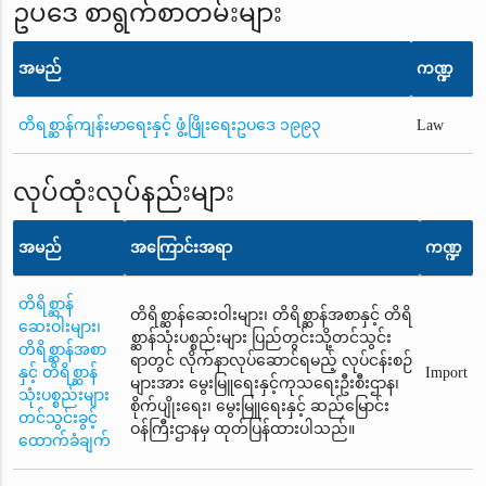
ဥပဒေ စာရွက်စာတမ်းများ
အမည်
ကဏ္ဍ
တိရစ္ဆာန်ကျန်းမာရေးနှင့် ဖွံ့ဖြိုးရေးဥပဒေ ၁၉၉၃
Law
လုပ်ထုံးလုပ်နည်းများ
အမည်
အကြောင်းအရာ
ကဏ္ဍ
တိရိစ္ဆာန်
တိရိစ္ဆာန်ဆေးဝါးများ၊ တိရိစ္ဆာန်အစာနှင့် တိရိ
ဆေးဝါးများ၊
စ္ဆာန်သုံးပစ္စည်းများ ပြည်တွင်းသို့တင်သွင်း
တိရိစ္ဆာန်အစာ
ရာတွင် လိုက်နာလုပ်ဆောင်ရမည့် လုပ်ငန်းစဉ်
နှင့် တိရိစ္ဆာန်
Import
များအား မွေးမြူရေးနှင့်ကုသရေးဦးစီးဌာန၊
သုံးပစ္စည်းများ
စိုက်ပျိုးရေး၊ မွေးမြူရေးနှင့် ဆည်မြောင်း
တင်သွင်းခွင့်
ဝန်ကြီးဌာနမှ ထုတ်ပြန်ထားပါသည်။
ထောက်ခံချက်