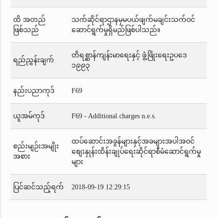
ထိ အတည်
သက်ဆိုင်ရာဌာနမှမပယ်ဖျက်မချင်းသက်ဝင်
ဖြစ်သည်
ဆောင်ရွက်မှုရှိမည်ဖြစ်ပါသည်။
တိရစ္ဆာန်ကျန်းမာရေးနှင့် ဖွံ့ဖြိုးရေးဥပဒေ
ရည်ညွှန်းချက်
၁၉၉၃
နည်းပညာကုဒ်
F69
ယူအမ်ကုဒ်
F69 - Additional charges n.e.s.
ထပ်ဆောင်းအခွန်များနှင့်အခများအပါအဝင်
စည်းမျဉ်းအမျိုး
စျေးနှုန်းထိန်းချုပ်ရေးဆိုင်ရာစီမံဆောင်ရွက်မှု
အစား
များ
ပြင်ဆင်သည့်ရက်
2018-09-19 12:29:15