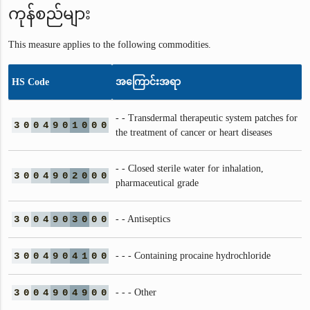
ကုန်စည်များ
This measure applies to the following commodities.
HS Code
အကြောင်းအရာ
- - Transdermal therapeutic system patches for
3
0
0
4
9
0
1
0
0
0
the treatment of cancer or heart diseases
- - Closed sterile water for inhalation,
3
0
0
4
9
0
2
0
0
0
pharmaceutical grade
3
0
0
4
9
0
3
0
0
0
- - Antiseptics
3
0
0
4
9
0
4
1
0
0
- - - Containing procaine hydrochloride
3
0
0
4
9
0
4
9
0
0
- - - Other