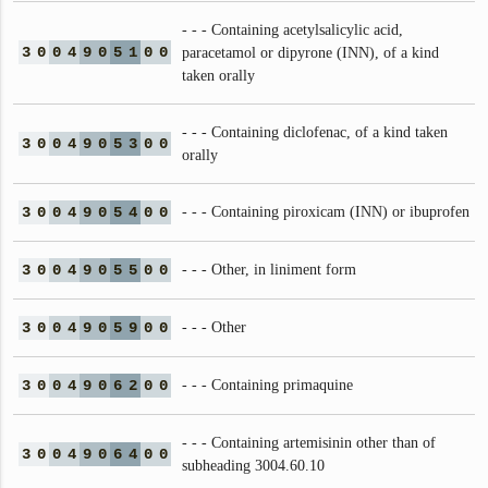
- - - Containing acetylsalicylic acid,
3
0
0
4
9
0
5
1
0
0
paracetamol or dipyrone (INN), of a kind
taken orally
- - - Containing diclofenac, of a kind taken
3
0
0
4
9
0
5
3
0
0
orally
3
0
0
4
9
0
5
4
0
0
- - - Containing piroxicam (INN) or ibuprofen
3
0
0
4
9
0
5
5
0
0
- - - Other, in liniment form
3
0
0
4
9
0
5
9
0
0
- - - Other
3
0
0
4
9
0
6
2
0
0
- - - Containing primaquine
- - - Containing artemisinin other than of
3
0
0
4
9
0
6
4
0
0
subheading 3004.60.10