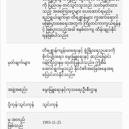
ကို ပြည်ပမှ တင်သွင်းသူသည် သတ်မှတ်ထား
သည့် အခကြေးငွေများ ပေးဆောင်ရမည်။
ရည်ရွယ်ချက်မှာ တိရစ္ဆာန်များ ကူးစက်ရောဂါ
မဖြစ်ပွားစေရေးအတွက် ကြိုတင်ကာကွယ်ရန်နှ
င့် ဖြစ်ပွားသည့်အခါ စနစ်တကျ ထိန်းချုပ်နိုင်
ရန်ဖြစ်ပါသည်။
တိရစ္ဆာန်ကျန်းမာရေးနှင့် ဖွံ့ဖြိုးရေးဥပဒေကို
စိုက်ပျိုးရေး၊ မွေးမြူရေးနှင့် ဆည်မြောင်း
မှတ်ချက်များ
ဝန်ကြီးဌာနမှ ထုတ်ပြန်ပါသည်။ ဤစီမံ
ဆောင်ရွက်မှုသည် နိုင်ငံ၏အခြေအနေအရ
ပြောင်းလဲနိုင်သည်။
အဖွဲ့အစည်း
မွေးမြူရေးနှင့်ကုသရေးဦးစီးဌာန
ပို့ကုန်/သွင်းကုန်
သွင်းကုန်
မှ အတည်
1993-11-25
ဖြစ်သည်