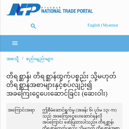
search
|
English
Myanmar
menu
အစသို့
စည်းမျည်းများ
တိရစ္ဆာန်၊ တိရစ္ဆာန်ထွက်ပစ္စည်း သို့မဟုတ်
တိရစ္ဆာန်အစာများနှင့်စပ်လျဉ်း၍
အခကြေးငွေပေးဆောင်ခြင်း (ဆေးဝါး)
အကြောင်းအရာ
ဤစီမံဆောင်ရွက်မှု (အခန်း ၆၊ ပုဒ်မ ၁၃၊ က)
သည် အခကြေးငွေပေးဆောင်ရန်လို
အပ်ကြောင်း ဖော်ပြထားပါသည်။ တိရစ္ဆာန်၊
တိရစ္ဆာန်ထွက်ပစ္စည်း သို့မဟုတ် တိရစ္ဆာန်အစာ