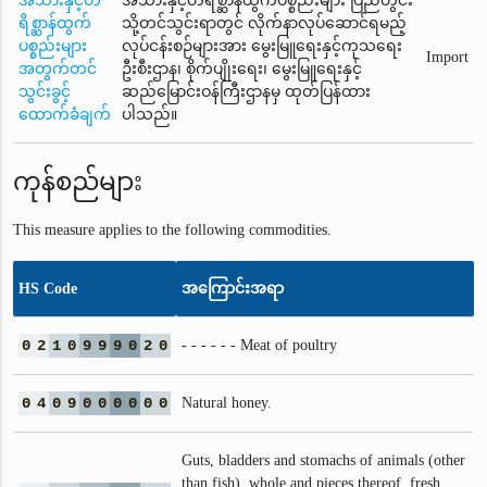
အသားနှင့်တိ
အသားနှင့်တိရိစ္ဆာန်ထွက်ပစ္စည်းများ ပြည်တွင်း
ရိစ္ဆာန်ထွက်
သို့တင်သွင်းရာတွင် လိုက်နာလုပ်ဆောင်ရမည့်
ပစ္စည်းများ
လုပ်ငန်းစဉ်များအား မွေးမြူရေးနှင့်ကုသရေး
Import
အတွက်တင်
ဦးစီးဌာန၊ စိုက်ပျိုးရေး၊ မွေးမြူရေးနှင့်
သွင်းခွင့်
ဆည်မြောင်းဝန်ကြီးဌာနမှ ထုတ်ပြန်ထား
ထောက်ခံချက်
ပါသည်။
ကုန်စည်များ
This measure applies to the following commodities.
HS Code
အကြောင်းအရာ
0
2
1
0
9
9
9
0
2
0
- - - - - - Meat of poultry
0
4
0
9
0
0
0
0
0
0
Natural honey.
Guts, bladders and stomachs of animals (other
than fish), whole and pieces thereof, fresh,