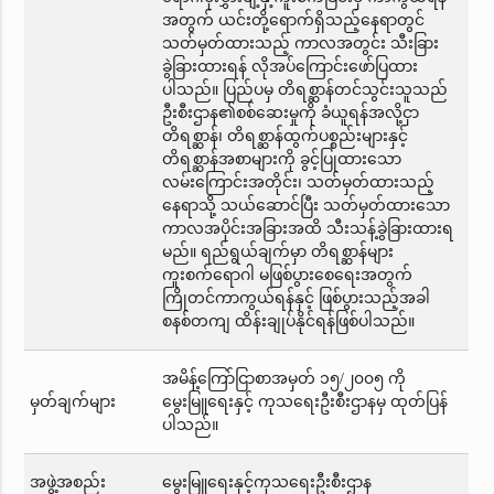
အတွက် ယင်းတို့ရောက်ရှိသည့်နေရာတွင်
သတ်မှတ်ထားသည့် ကာလအတွင်း သီးခြား
ခွဲခြားထားရန် လိုအပ်ကြောင်းဖော်ပြထား
ပါသည်။ ပြည်ပမှ တိရစ္ဆာန်တင်သွင်းသူသည်
ဦးစီးဌာန၏စစ်ဆေးမှုကို ခံယူရန်အလို့ငှာ
တိရစ္ဆာန်၊ တိရစ္ဆာန်ထွက်ပစ္စည်းများနှင့်
တိရစ္ဆာန်အစာများကို ခွင့်ပြုထားသော
လမ်းကြောင်းအတိုင်း၊ သတ်မှတ်ထားသည့်
နေရာသို့ သယ်ဆောင်ပြီး သတ်မှတ်ထားသော
ကာလအပိုင်းအခြားအထိ သီးသန့်ခွဲခြားထားရ
မည်။ ရည်ရွယ်ချက်မှာ တိရစ္ဆာန်များ
ကူးစက်ရောဂါ မဖြစ်ပွားစေရေးအတွက်
ကြိုတင်ကာကွယ်ရန်နှင့် ဖြစ်ပွားသည့်အခါ
စနစ်တကျ ထိန်းချုပ်နိုင်ရန်ဖြစ်ပါသည်။
အမိန့်ကြော်ငြာစာအမှတ် ၁၅/၂၀၀၅ ကို
မှတ်ချက်များ
မွေးမြူရေးနှင့် ကုသရေးဦးစီးဌာနမှ ထုတ်ပြန်
ပါသည်။
အဖွဲ့အစည်း
မွေးမြူရေးနှင့်ကုသရေးဦးစီးဌာန