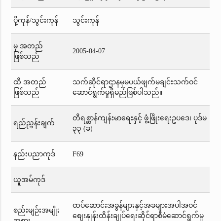
ပို့ကုန်/သွင်းကုန်
သွင်းကုန်
မှ အတည်
2005-04-07
ဖြစ်သည်
ထိ အတည်
သက်ဆိုင်ရာဌာနမှမပယ်ဖျက်မချင်းသက်ဝင်
ဖြစ်သည်
ဆောင်ရွက်မှုရှိမည်ဖြစ်ပါသည်။
တိရစ္ဆာန်ကျန်းမာရေးနှင့် ဖွံ့ဖြိုးရေးဥပဒေ၊ ပုဒ်မ
ရည်ညွှန်းချက်
၃၃ (ခ)
နည်းပညာကုဒ်
F69
ယူအမ်ကုဒ်
ထပ်ဆောင်းအခွန်များနှင့်အခများအပါအဝင်
စည်းမျဉ်းအမျိုး
စျေးနှုန်းထိန်းချုပ်ရေးဆိုင်ရာစီမံဆောင်ရွက်မှု
အစား