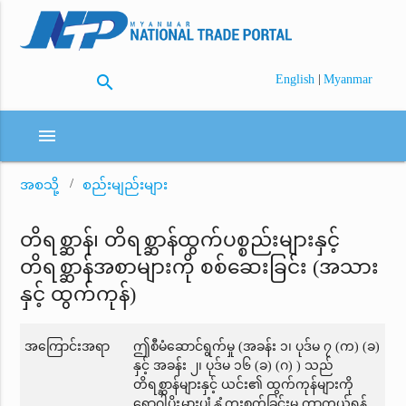
search
|
English
Myanmar
menu
အစသို့
စည်းမျည်းများ
တိရစ္ဆာန်၊ တိရစ္ဆာန်ထွက်ပစ္စည်းများနှင့်
တိရစ္ဆာန်အစာများကို စစ်ဆေးခြင်း (အသား
နှင့် ထွက်ကုန်)
အကြောင်းအရာ
ဤစီမံဆောင်ရွက်မှု (အခန်း ၁၊ ပုဒ်မ ၇ (က) (ခ)
နှင့် အခန်း ၂၊ ပုဒ်မ ၁၆ (ခ) (ဂ) ) သည်
တိရစ္ဆာန်များနှင့် ယင်း၏ ထွက်ကုန်များကို
ရောဂါပိုးမွှားပျံ့နှံ့ကူးစက်ခြင်းမှ ကာကွယ်ရန်