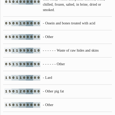
0
5
0
4
0
0
0
0
0
0
chilled, frozen, salted, in brine, dried or
smoked.
0
5
0
6
1
0
0
0
0
0
- Ossein and bones treated with acid
0
5
0
6
9
0
0
0
0
0
- Other
0
5
1
1
9
9
9
0
1
0
- - - - - - Waste of raw hides and skins
0
5
1
1
9
9
9
0
9
0
- - - - - - Other
1
5
0
1
1
0
0
0
0
0
- Lard
1
5
0
1
2
0
0
0
0
0
- Other pig fat
1
5
0
1
9
0
0
0
0
0
- Other