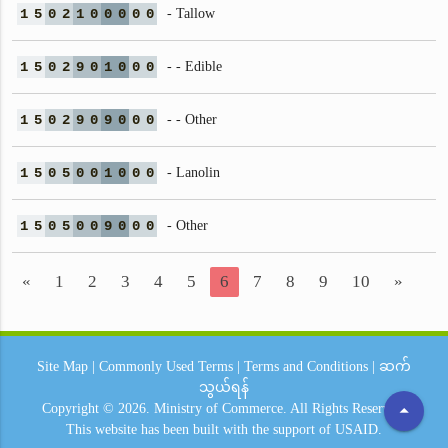
1
5
0
2
1
0
0
0
0
0
- Tallow
1
5
0
2
9
0
1
0
0
0
- - Edible
1
5
0
2
9
0
9
0
0
0
- - Other
1
5
0
5
0
0
1
0
0
0
- Lanolin
1
5
0
5
0
0
9
0
0
0
- Other
«
1
2
3
4
5
6
7
8
9
10
»
Site Map
|
Commonly Used Terms
|
Terms and Conditions
|
ဆက်
သွယ်ရန်
arrow_drop_up
Copyright © 2026.
Ministry of Commerce.
All Rights Reserved.
This website has been built with the support of
USAID.