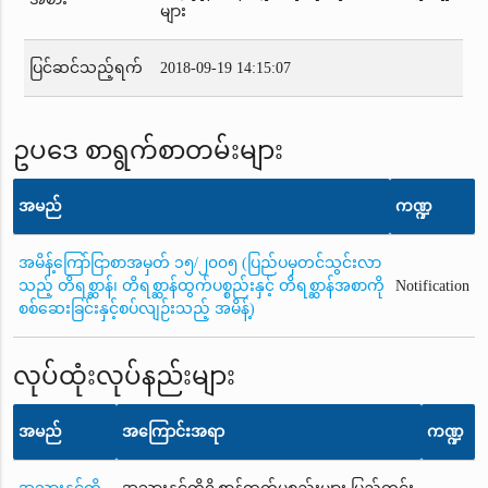
များ
ပြင်ဆင်သည့်ရက်
2018-09-19 14:15:07
ဥပဒေ စာရွက်စာတမ်းများ
အမည်
ကဏ္ဍ
အမိန့်ကြော်ငြာစာအမှတ် ၁၅/၂၀၀၅ (ပြည်ပမှတင်သွင်းလာ
သည့် တိရစ္ဆာန်၊ တိရစ္ဆာန်ထွက်ပစ္စည်းနှင့် တိရစ္ဆာန်အစာကို
Notification
စစ်ဆေးခြင်းနှင့်စပ်လျဉ်းသည့် အမိန့်)
လုပ်ထုံးလုပ်နည်းများ
အမည်
အကြောင်းအရာ
ကဏ္ဍ