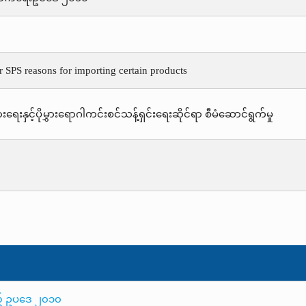
r SPS reasons for importing certain products
းရေးနှင့်ပိုမွှားရောဂါကင်းစင်သန့်ရှင်းရေးဆိုင်ရာ စီမံဆောင်ရွက်မှု
သည့် ဥပဒေ ၂၀၁၀