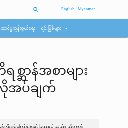
search
|
English
Myanmar
arrow_drop_down
ဆောင်မှုကုန်သွယ်ရေး
ရင်းမြစ်များ
 တိရစ္ဆာန်အစာများ
ိုအပ်ချက်
န်လိုအပ်ကြောင်းဖော်ပြထားပါသည်။ တိရစ္ဆာန်၊