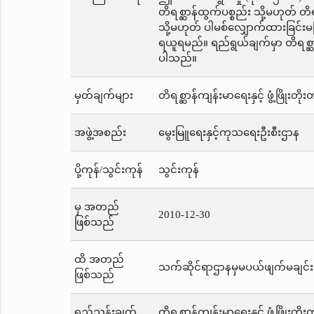
တိရစ္ဆာန်ထွက်ပစ္စည်း သို့မဟုတ် တိ
သို့မဟုတ် ပါမစ်လျှောက်ထားခြင်း
ရယူရမည်။ ရည်ရွယ်ချက်မှာ တိရစ္ဆာ
ပါသည်။
မှတ်ချက်များ
တိရစ္ဆာန်ကျန်းမာရေးနှင့် ဖွံ့ဖြို
အဖွဲ့အစည်း
မွေးမြူရေးနှင့်ကုသရေးဦးစီးဌာန
ပို့ကုန်/သွင်းကုန်
သွင်းကုန်
မှ အတည်
2010-12-30
ဖြစ်သည်
ထိ အတည်
သက်ဆိုင်ရာဌာနမှမပယ်ဖျက်မချင်း
ဖြစ်သည်
ရည်ညွှန်းချက်
တိရစ္ဆာန်ကျန်းမာရေးနှင့် ဖွံ့ဖြို