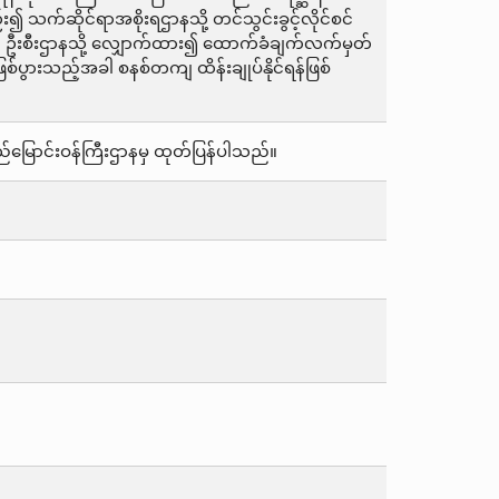
း၍ သက်ဆိုင်ရာအစိုးရဌာနသို့ တင်သွင်းခွင့်လိုင်စင်
ညီ ဦးစီးဌာနသို့ လျှောက်ထား၍ ထောက်ခံချက်လက်မှတ်
်ပွားသည့်အခါ စနစ်တကျ ထိန်းချုပ်နိုင်ရန်ဖြစ်
 ဆည်မြောင်းဝန်ကြီးဌာနမှ ထုတ်ပြန်ပါသည်။