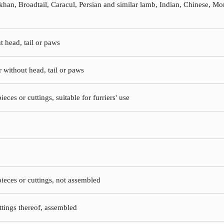
akhan, Broadtail, Caracul, Persian and similar lamb, Indian, Chinese, M
t head, tail or paws
r without head, tail or paws
ieces or cuttings, suitable for furriers' use
pieces or cuttings, not assembled
ttings thereof, assembled