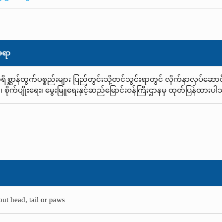
အရာ
ရိစ္ဆာန်ထွက်ပစ္စည်းများ ပြည်တွင်းသို့တင်သွင်းရာတွင် လိုက်နာလုပ်ဆောင
၊ စိုက်ပျိုးရေး၊ မွေးမြူရေးနှင့်ဆည်မြောင်းဝန်ကြီးဌာနမှ ထုတ်ပြန်ထားပ
ut head, tail or paws