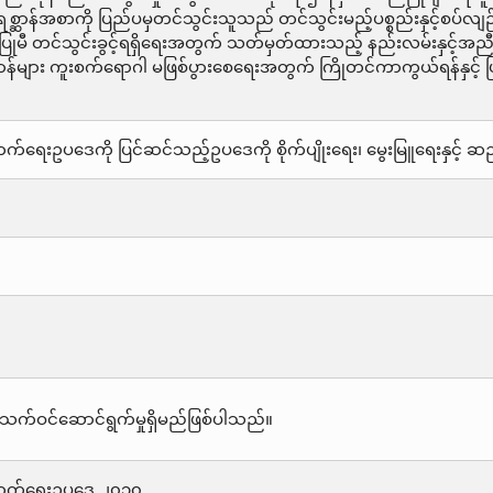
ရစ္ဆာန်အစာကို ပြည်ပမှတင်သွင်းသူသည် တင်သွင်းမည့်ပစ္စည်းနှင့်စပ်လျဉ်
မပြုမီ တင်သွင်းခွင့်ရရှိရေးအတွက် သတ်မှတ်ထားသည့် နည်းလမ်းနှင့်အ
န်များ ကူးစက်ရောဂါ မဖြစ်ပွားစေရေးအတွက် ကြိုတင်ကာကွယ်ရန်နှင့် ဖြစ
းတိုးတက်ရေးဥပဒေကို ပြင်ဆင်သည့်ဥပဒေကို စိုက်ပျိုးရေး၊ မွေးမြူရေးနှင့်
သက်ဝင်ဆောင်ရွက်မှုရှိမည်ဖြစ်ပါသည်။
းတိုးတက်ရေးဥပဒေ ၂၀၁၀