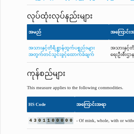
လုပ်ထုံးလုပ်နည်းများ
အမည်
အကြောင်း
အသားနှင့်တိရိစ္ဆာန်ထွက်ပစ္စည်းများ
အသားနှင့်တိ
အတွက်တင်သွင်းခွင့်ထောက်ခံချက်
ရေးဦးစီးဌာန
ကုန်စည်များ
This measure applies to the following commodities.
HS Code
အကြောင်းအရာ
4
3
0
1
1
0
0
0
0
0
- Of mink, whole, with or witho