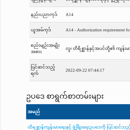
နည်းပညာကုဒ်
A14
ယူအမ်ကုဒ်
A14 - Authorization requirement fo
စည်းမျဉ်းအမျိုး
လူ၊ တိရိစ္ဆာန်နှင့်အပင်တို့၏ ကျန်းမာ
အစား
ပြင်ဆင်သည့်
2022-09-22 07:44:17
ရက်
ဥပဒေ စာရွက်စာတမ်းများ
အမည်
တိရစ္ဆာန်ကျန်းမာရေးနှင့် ဖွံ့ဖြိုးရေးဥပဒေကို ပြင်ဆင်