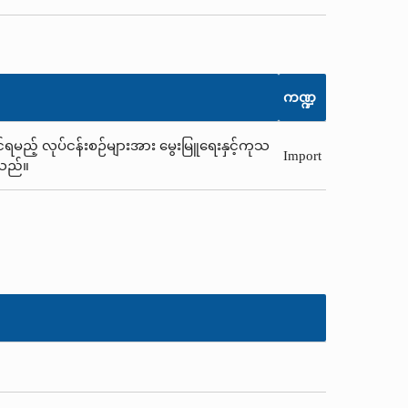
ကဏ္ဍ
်ရမည့် လုပ်ငန်းစဉ်များအား မွေးမြူရေးနှင့်ကုသ
Import
ါသည်။