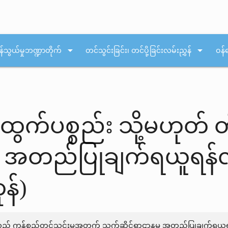
arrow_drop_down
arrow_drop_down
န်သွယ်မှုဘဏ္ဍာတိုက်
တင်သွင်းခြင်း၊ တင်ပို့ခြင်းလမ်းညွှန်
ဝန်
န်ထွက်ပစ္စည်း သို့မဟုတ်
် အတည်ပြုချက်ရယူရန်လ
န်)
) သည် ကုန်စည်တင်သွင်းမှုအတွက် သက်ဆိုင်ရာဌာနမှ အတည်ပြုချက်ရယူရ