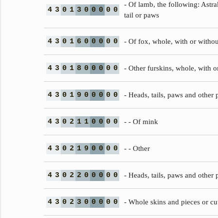
- Of lamb, the following: Astr
4
3
0
1
3
0
0
0
0
0
tail or paws
4
3
0
1
6
0
0
0
0
0
- Of fox, whole, with or withou
4
3
0
1
8
0
0
0
0
0
- Other furskins, whole, with o
4
3
0
1
9
0
0
0
0
0
- Heads, tails, paws and other p
4
3
0
2
1
1
0
0
0
0
- - Of mink
4
3
0
2
1
9
0
0
0
0
- - Other
4
3
0
2
2
0
0
0
0
0
- Heads, tails, paws and other 
4
3
0
2
3
0
0
0
0
0
- Whole skins and pieces or cu