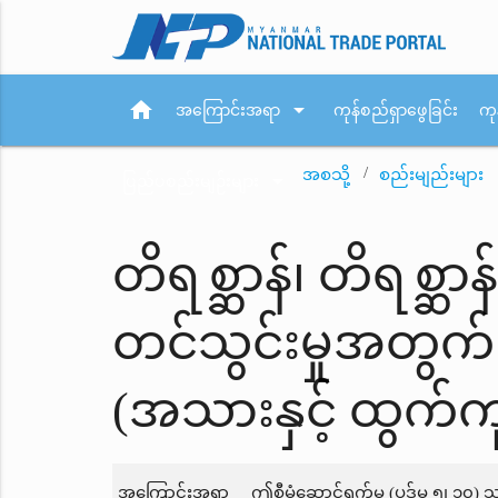
home
arrow_drop_down
အကြောင်းအရာ
ကုန်စည်ရှာဖွေခြင်း
ကု
အစသို့
စည်းမျည်းများ
arrow_drop_down
ပြည်ပစည်းမျဉ်းများ
တိရစ္ဆာန်၊ တိရစ္ဆာ
တင်သွင်းမှုအတွက
(အသားနှင့် ထွက်ကု
အကြောင်းအရာ
ဤစီမံဆောင်ရွက်မှု (ပုဒ်မ ၅၊ ၁၀