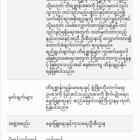
သို့မဟုတ် တိရစ္ဆာန်အစာကို ပြည်ပမှတင်သွင်း
သူသည် တင်သွင်းမည့်ပစ္စည်းနှင့်စပ်လျဉ်း၍
သက်ဆိုင်ရာအစိုးရဌာနသို့ တင်သွင်းခွင့်လိုင်စင်
သို့မဟုတ် ပါမစ်လျှောက်ထားခြင်းမပြုမီ တင်
သွင်းခွင့်ရရှိရေးအတွက် သတ်မှတ်ထားသည့်
နည်းလမ်းနှင့်အညီ ဦးစီးဌာနသို့ လျှောက်ထား၍
ထောက်ခံချက်လက်မှတ် ရယူရမည်။
ရည်ရွယ်ချက်မှာ တိရစ္ဆာန်များ ကူးစက်ရောဂါ
မဖြစ်ပွားစေရေးအတွက် ကြိုတင်ကာကွယ်ရန်နှ
င့် ဖြစ်ပွားသည့်အခါ စနစ်တကျ ထိန်းချုပ်နိုင်
ရန်ဖြစ်ပါသည်။
တိရစ္ဆာန်ကျန်းမာရေးနှင့် ဖွံ့ဖြိုးတိုးတက်ရေး
ဥပဒေကို ပြင်ဆင်သည့်ဥပဒေကို စိုက်ပျိုးရေး၊
မှတ်ချက်များ
မွေးမြူရေးနှင့် ဆည်မြောင်းဝန်ကြီးဌာနမှ ထုတ်
ပြန်ပါသည်။
အဖွဲ့အစည်း
မွေးမြူရေးနှင့်ကုသရေးဦးစီးဌာန
ပို့ကုန်/သွင်းကုန်
သွင်းကုန်