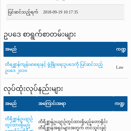
ပြင်ဆင်သည့်ရက်
2018-09-19 10:17:35
ဥပဒေ စာရွက်စာတမ်းများ
အမည်
ကဏ္ဍ
တိရစ္ဆာန်ကျန်းမာရေးနှင့် ဖွံ့ဖြိုးရေးဥပဒေကို ပြင်ဆင်သည့်
Law
ဥပဒေ ၂၀၁၀
လုပ်ထုံးလုပ်နည်းများ
အမည်
အကြောင်းအရာ
ကဏ္ဍ
တိရိစ္ဆာန်ဥယျာဉ်
တိရိစ္ဆာန်ဥယျာဉ်တွင်ထားရှိမည့်တောရိုင်း
တွင်ထားရှိမည့်
တိရိစ္ဆာန်အရှင်များအတွက် တင်သွင်းခွင့်