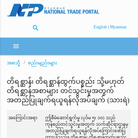
search
|
English
Myanmar
menu
အစသို့
စည်းမျည်းများ
တိရစ္ဆာန်၊ တိရစ္ဆာန်ထွက်ပစ္စည်း သို့မဟုတ်
တိရစ္ဆာန်အစာများ တင်သွင်းမှုအတွက်
အတည်ပြုချက်ရယူရန်လိုအပ်ချက် (သားရဲ)
အကြောင်းအရာ
ဤစီမံဆောင်ရွက်မှု (ပုဒ်မ ၅၊ ၁၀) သည်
ကုန်စည်တင်သွင်းမှုအတွက် သက်ဆိုင်ရာဌာနမှ
အတည်ပြုချက်ရယူရန်လိုအပ်ကြောင်းဖော်ပြ
ထားပါသည်။ တိရစ္ဆာန်၊ တိရစ္ဆာန်ထွက်ပစ္စည်း