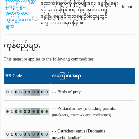
တောရိုင်းတိရိစ္ဆာ
ထောက်ခံချက်ကို စိုက်ပျိုးရေး၊ မွေးမြူရေး
န်အရှင်များ
Import
နှင့် ဆည်မြောင်း၀န်ကြီးဌာနအောက်ရှိ
အတွက် တင်
မွေးမြူရေးနှင့်ကုသရေးဦးစီးဌာနတွင်
သွင်းခွင့်ထောက်ခံ
လျှောက်ထားရယူခြင်း။
ချက်
ကုန်စည်များ
This measure applies to the following commodities.
HS Code
အကြောင်းအရာ
0
1
0
6
3
1
0
0
0
0
- - Birds of prey
- - Psittaciformes (including parrots,
0
1
0
6
3
2
0
0
0
0
parakeets, macaws and cockatoos)
- - Ostriches; emus (Dromaius
0
1
0
6
3
3
0
0
0
0
novaehollandiae)