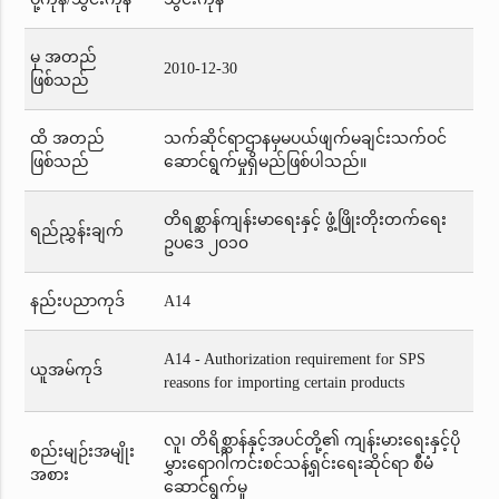
မှ အတည်
2010-12-30
ဖြစ်သည်
ထိ အတည်
သက်ဆိုင်ရာဌာနမှမပယ်ဖျက်မချင်းသက်ဝင်
ဖြစ်သည်
ဆောင်ရွက်မှုရှိမည်ဖြစ်ပါသည်။
တိရစ္ဆာန်ကျန်းမာရေးနှင့် ဖွံ့ဖြိုးတိုးတက်ရေး
ရည်ညွှန်းချက်
ဥပဒေ ၂၀၁၀
နည်းပညာကုဒ်
A14
A14 - Authorization requirement for SPS
ယူအမ်ကုဒ်
reasons for importing certain products
လူ၊ တိရိစ္ဆာန်နှင့်အပင်တို့၏ ကျန်းမားရေးနှင့်ပို
စည်းမျဉ်းအမျိုး
မွှားရောဂါကင်းစင်သန့်ရှင်းရေးဆိုင်ရာ စီမံ
အစား
ဆောင်ရွက်မှု