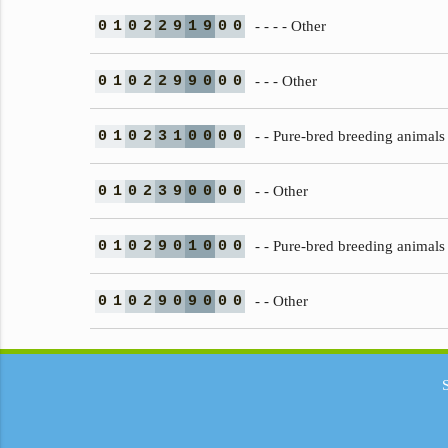
0
1
0
2
2
9
1
9
0
0
- - - - Other
0
1
0
2
2
9
9
0
0
0
- - - Other
0
1
0
2
3
1
0
0
0
0
- - Pure-bred breeding animals
0
1
0
2
3
9
0
0
0
0
- - Other
0
1
0
2
9
0
1
0
0
0
- - Pure-bred breeding animals
0
1
0
2
9
0
9
0
0
0
- - Other