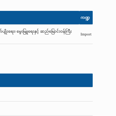
ကဏ္ဍ
ပျိုးရေး၊ မွေးမြူရေးနှင့် ဆည်မြောင်း၀န်ကြီး
Import