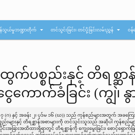
arrow_drop_down
arrow_drop_down
န်သွယ်မှုဘဏ္ဍာတိုက်
တင်သွင်းခြင်း၊ တင်ပို့ခြင်းလမ်းညွှန်
ဝန်
န်ထွက်ပစ္စည်းနှင့် တိရစ္
ေကောက်ခံခြင်း (ကျွဲ၊ နွ
ဒ်မ ၇ (ဂ) နှင့် အခန်း ၂၊ ပုဒ်မ ၁၆ (ဃ)) သည် ကုန်စည်များအတွက် အခက
ပစ္စည်းများနှင့် တိရစ္ဆာန်အစာများကို တင်သွင်းသူသည် အဆိုပါ ကုန်စည်
အခြားအထိထားရှိရာတွင် တိရစ္ဆာန်ကို ကျွေးမွေးခြင်း၊ စောင့်ရှောက်ခြ