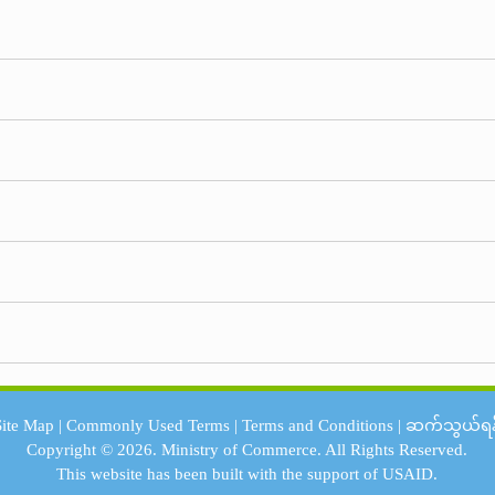
Site Map
|
Commonly Used Terms
|
Terms and Conditions
|
ဆက်သွယ်ရန
Copyright © 2026.
Ministry of Commerce.
All Rights Reserved.
This website has been built with the support of
USAID.