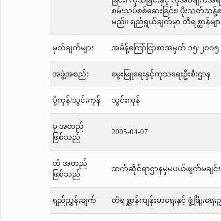
ခြင်း၊ ကုသခြင်းနှင့် လိုအပ်ချက်အ
စမ်းသပ်စစ်ဆေးခြင်း၊ ပိုးသတ်သန
မည်။ ရည်ရွယ်ချက်မှာ တိရစ္ဆာန်မျ
မှတ်ချက်များ
အမိန့်ကြော်ငြာစာအမှတ် ၁၅/၂၀၀၅ က
အဖွဲ့အစည်း
မွေးမြူရေးနှင့်ကုသရေးဦးစီးဌာန
ပို့ကုန်/သွင်းကုန်
သွင်းကုန်
မှ အတည်
2005-04-07
ဖြစ်သည်
ထိ အတည်
သက်ဆိုင်ရာဌာနမှမပယ်ဖျက်မချင်း
ဖြစ်သည်
ရည်ညွှန်းချက်
တိရစ္ဆာန်ကျန်းမာရေးနှင့် ဖွံ့ဖြိုးရေ