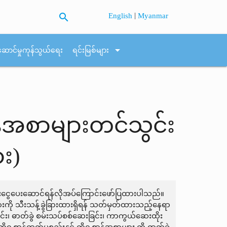
search
|
English
Myanmar
arrow_drop_down
ဆောင်မှုကုန်သွယ်ရေး
ရင်းမြစ်များ
ဆာန်အစာများတင်သွင်း
ား)
ြေးငွေပေးဆောင်ရန်လိုအပ်ကြောင်းဖော်ပြထားပါသည်။
များကို သီးသန့်ခွဲခြားထားရှိရန် သတ်မှတ်ထားသည့်နေရာ
င်း၊ ဓာတ်ခွဲ စမ်းသပ်စစ်ဆေးခြင်း၊ ကာကွယ်ဆေးထိုး