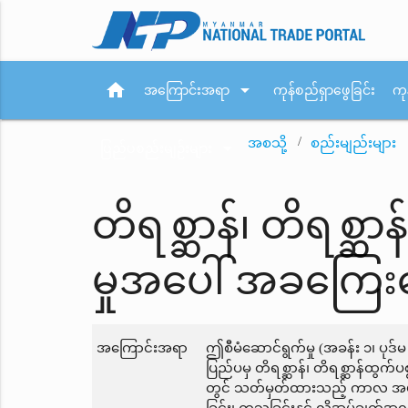
home
arrow_drop_down
အကြောင်းအရာ
ကုန်စည်ရှာဖွေခြင်း
ကု
အစသို့
စည်းမျည်းများ
arrow_drop_down
ပြည်ပစည်းမျဉ်းများ
တိရစ္ဆာန်၊ တိရစ္ဆာ
မှုအပေါ် အခကြေးငွ
အကြောင်းအရာ
ဤစီမံဆောင်ရွက်မှု (အခန်း ၁၊ ပု
ပြည်ပမှ တိရစ္ဆာန်၊ တိရစ္ဆာန်ထွက်
တွင် သတ်မှတ်ထားသည့် ကာလ အပိုင်း