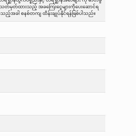
ဆာန်ထွက်ပစ္စည်းနှင့် တိရစ္ဆာန်အစာများ ကို ဓာတ်ခွဲ
ွက် သတ်မှတ်ထားသည့် အခကြေးငွေများကိုပေးဆောင်ရ
းသည့်အခါ စနစ်တကျ ထိန်းချုပ်နိုင်ရန်ဖြစ်ပါသည်။