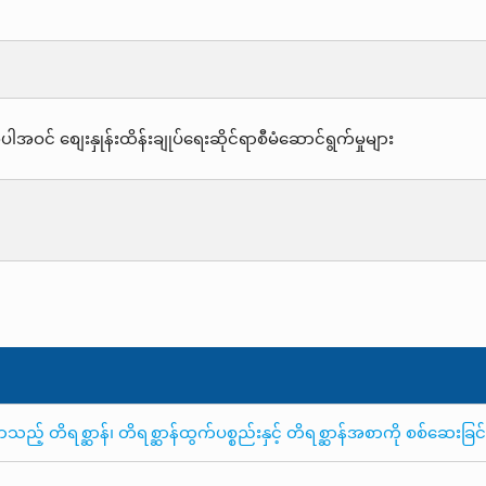
ဝင် စျေးနှုန်းထိန်းချုပ်ရေးဆိုင်ရာစီမံဆောင်ရွက်မှုများ
 တိရစ္ဆာန်၊ တိရစ္ဆာန်ထွက်ပစ္စည်းနှင့် တိရစ္ဆာန်အစာကို စစ်ဆေးခြင်းန