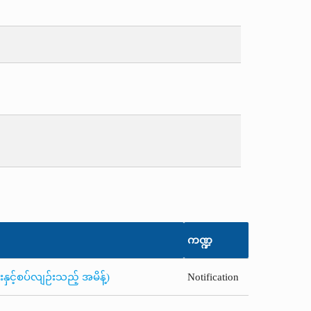
ကဏ္ဍ
ှင့်စပ်လျဉ်းသည့် အမိန့်)
Notification