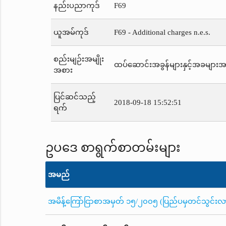
နည်းပညာကုဒ်
F69
ယူအမ်ကုဒ်
F69 - Additional charges n.e.s.
စည်းမျဉ်းအမျိုး
ထပ်ဆောင်းအခွန်များနှင့်အခများအပါအ
အစား
ပြင်ဆင်သည့်
2018-09-18 15:52:51
ရက်
ဥပဒေ စာရွက်စာတမ်းများ
အမည်
အမိန့်ကြော်ငြာစာအမှတ် ၁၅/၂၀၀၅ (ပြည်ပမှတင်သွင်းလာသည့်