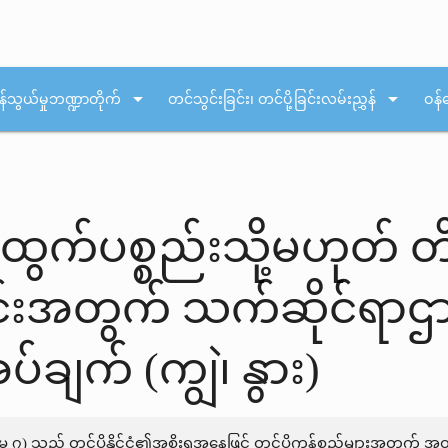
arrow_drop_down
arrow_drop_down
န်သွယ်မှုဘဏ္ဍာတိုက်
တင်သွင်းခြင်း၊ တင်ပို့ခြင်းလမ်းညွှန်
ဝန်
န်ထွက်ပစ္စည်းသို့မဟုတ် 
့ခြင်းအတွက် သက်ဆိုင်ရ
ချက် (ကျွဲ၊ နွား)
ဒ်မ ၇) သည် တင်ပို့နိုင်ငံ၏အစိုးရအနေဖြင့် တင်ပို့ကုန်စည်များအတွ