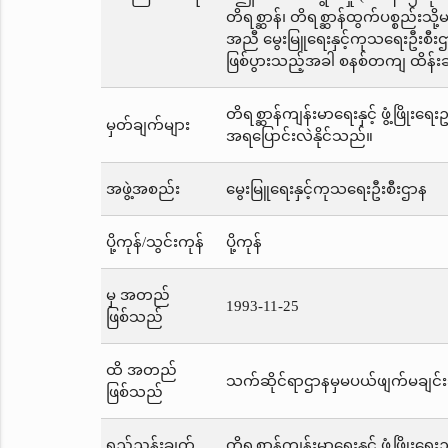
တိရစ္ဆာန်၊ တိရစ္ဆာန်ထွက်ပစ္စည်း
အညီ မွေးမြူရေးနှင့်ကုသရေးဦးစီးဌ
ဖြစ်ပွားသည့်အခါ စနစ်တကျ ထိန်းချု
တိရစ္ဆာန်ကျန်းမာရေးနှင့် ဖွံ့ဖြို
မှတ်ချက်များ
အရပြောင်းလဲနိုင်သည်။
အဖွဲ့အစည်း
မွေးမြူရေးနှင့်ကုသရေးဦးစီးဌာန
ပို့ကုန်/သွင်းကုန်
ပို့ကုန်
မှ အတည်
1993-11-25
ဖြစ်သည်
ထိ အတည်
သက်ဆိုင်ရာဌာနမှမပယ်ဖျက်မချင်း
ဖြစ်သည်
ရည်ညွှန်းချက်
တိရစ္ဆာန်ကျန်းမာရေးနှင့် ဖွံ့ဖြိုး