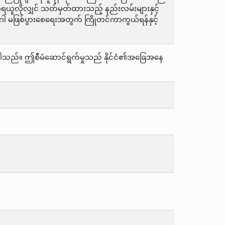
တ်ရယူလိုလျှင် သတ်မှတ်ထားသည့် နည်းလမ်းများနှင့်
ာဂါ မဖြစ်ပွားစေရေးအတွက် ကြိုတင်ကာကွယ်ရန်နှင့်
တ်ပြန်ပါသည်။ ဤစီမံဆောင်ရွက်မှုသည် နိုင်ငံ၏အခြေအနေ