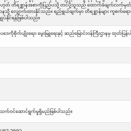
သို့မဟုတ် တိရစ္ဆာန်အစာကိုပြည်ပသို့ တင်ပို့သူသည် ထောက်ခံချက်လက်မှ
ာနသို့ လျှောက်ထားနိုင်သည်။ ရည်ရွယ်ချက်မှာ တိရစ္ဆာန်များ ကူစက်ရေ
ပ်နိုင်ရန်ဖြစ်ပါသည်။
းရေးဥပဒေကိုစိုက်ပျိုးရေး၊ မွေးမြူရေးနှင့် ဆည်မြောင်းဝန်ကြီးဌာနမှ ထု
သက်ဝင်ဆောင်ရွက်မှုရှိမည်ဖြစ်ပါသည်။
ရေးဥပဒေ ၁၉၉၃