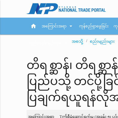
home
arrow_drop_down
အကြောင်းအရာ
ကုန်စည်ရှာဖွေခြင်း
ကု
အစသို့
စည်းမျည်းများ
arrow_drop_down
ပြည်ပစည်းမျဉ်းများ
တိရစ္ဆာန်၊ တိရစ္ဆာ
ပြည်ပသို့ တင်ပို
ပြချက်ရယူရန်လိုအပ်
အကြောင်းအရာ
Tဤစီမံဆောင်ရွက်မှု (အခန်း ၅၊ ပု