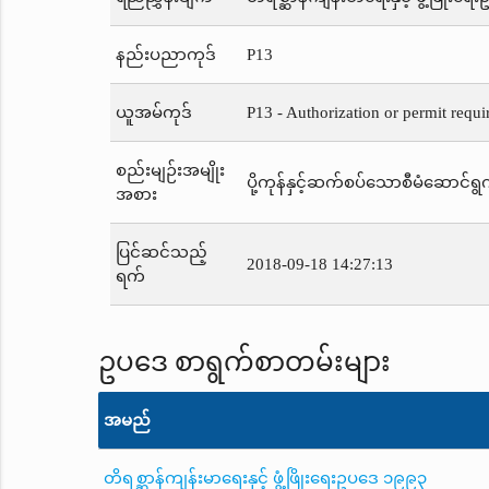
နည်းပညာကုဒ်
P13
ယူအမ်ကုဒ်
P13 - Authorization or permit requi
စည်းမျဉ်းအမျိုး
ပို့ကုန်နှင့်ဆက်စပ်သောစီမံဆောင်ရွက
အစား
ပြင်ဆင်သည့်
2018-09-18 14:27:13
ရက်
ဥပဒေ စာရွက်စာတမ်းများ
အမည်
တိရစ္ဆာန်ကျန်းမာရေးနှင့် ဖွံ့ဖြိုးရေးဥပဒေ ၁၉၉၃