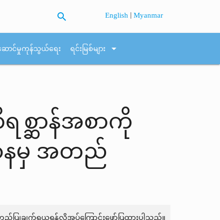
search
|
English
Myanmar
arrow_drop_down
ဆောင်မှုကုန်သွယ်ရေး
ရင်းမြစ်များ
တိရစ္ဆာန်အစာကို
ာဌာနမှ အတည်
က် အတည်ပြုချက်ရယူရန်လိုအပ်ကြောင်းဖော်ပြထားပါသည်။