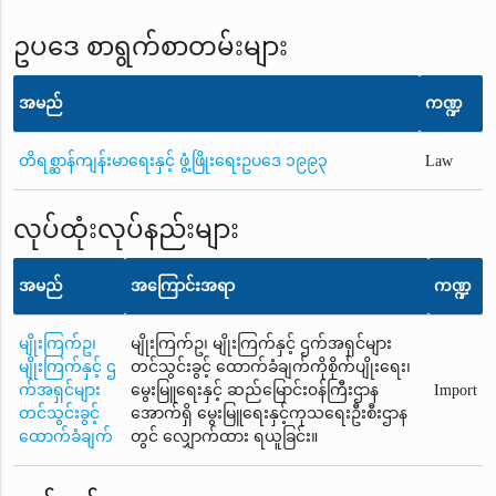
ဥပဒေ စာရွက်စာတမ်းများ
အမည်
ကဏ္ဍ
တိရစ္ဆာန်ကျန်းမာရေးနှင့် ဖွံ့ဖြိုးရေးဥပဒေ ၁၉၉၃
Law
လုပ်ထုံးလုပ်နည်းများ
အမည်
အကြောင်းအရာ
ကဏ္ဍ
မျိုးကြက်ဥ၊
မျိုးကြက်ဥ၊ မျိုးကြက်နှင့် ဌက်အရှင်များ
မျိုးကြက်နှင့် ဌ
တင်သွင်းခွင့် ထောက်ခံချက်ကိုစိုက်ပျိုးရေး၊
က်အရှင်များ
မွေးမြူရေးနှင့် ဆည်မြောင်း၀န်ကြီးဌာန
Import
တင်သွင်းခွင့်
အောက်ရှိ မွေးမြူရေးနှင့်ကုသရေးဦးစီးဌာန
ထောက်ခံချက်
တွင် လျှောက်ထား ရယူခြင်း။