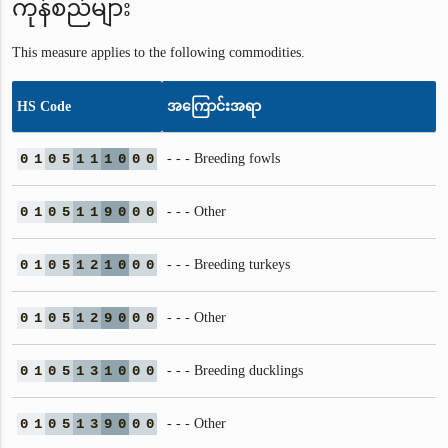
ကုန်စည်များ
This measure applies to the following commodities.
HS Code
အကြောင်းအရာ
0
1
0
5
1
1
1
0
0
0
- - - Breeding fowls
0
1
0
5
1
1
9
0
0
0
- - - Other
0
1
0
5
1
2
1
0
0
0
- - - Breeding turkeys
0
1
0
5
1
2
9
0
0
0
- - - Other
0
1
0
5
1
3
1
0
0
0
- - - Breeding ducklings
0
1
0
5
1
3
9
0
0
0
- - - Other