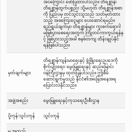
အပ်ကြောင်း ဖော်ပြထားပါသည်။ တိရစ္ဆာန်၊
တိရစ္ဆာန်ထွက်ပစ္စည်း သို့မဟုတ် တိရစ္ဆာန်အစာ
ကို ပြည်ပမှ တင်သွင်းသူသည် သတ်မှတ်ထား
သည့် အခကြေးငွေများ ပေးဆောင်ရမည်။
ရည်ရွယ်ချက်မှာ တိရစ္ဆာန်များ ကူးစက်ရောဂါ
မဖြစ်ပွားစေရေးအတွက် ကြိုတင်ကာကွယ်ရန်နှ
င့် ဖြစ်ပွားသည့်အခါ စနစ်တကျ ထိန်းချုပ်နိုင်
ရန်ဖြစ်ပါသည်။
တိရစ္ဆာန်ကျန်းမာရေးနှင့် ဖွံ့ဖြိုးရေးဥပဒေကို
စိုက်ပျိုးရေး၊ မွေးမြူရေးနှင့် ဆည်မြောင်း
မှတ်ချက်များ
ဝန်ကြီးဌာနမှ ထုတ်ပြန်ပါသည်။ ဤစီမံ
ဆောင်ရွက်မှုသည် နိုင်ငံ၏အခြေအနေအရ
ပြောင်းလဲနိုင်သည်။
အဖွဲ့အစည်း
မွေးမြူရေးနှင့်ကုသရေးဦးစီးဌာန
ပို့ကုန်/သွင်းကုန်
သွင်းကုန်
မှ အတည်