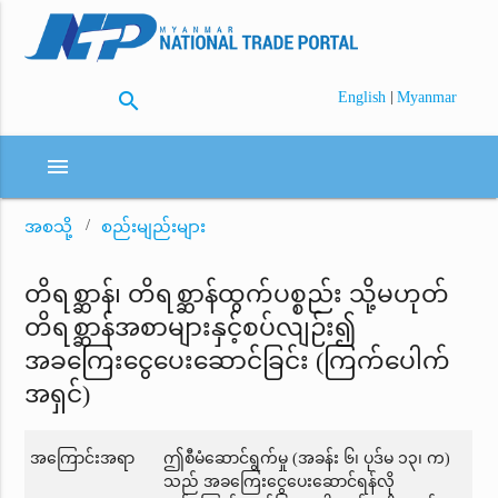
search
|
English
Myanmar
menu
အစသို့
စည်းမျည်းများ
တိရစ္ဆာန်၊ တိရစ္ဆာန်ထွက်ပစ္စည်း သို့မဟုတ်
တိရစ္ဆာန်အစာများနှင့်စပ်လျဉ်း၍
အခကြေးငွေပေးဆောင်ခြင်း (ကြက်ပေါက်
အရှင်)
အကြောင်းအရာ
ဤစီမံဆောင်ရွက်မှု (အခန်း ၆၊ ပုဒ်မ ၁၃၊ က)
သည် အခကြေးငွေပေးဆောင်ရန်လို