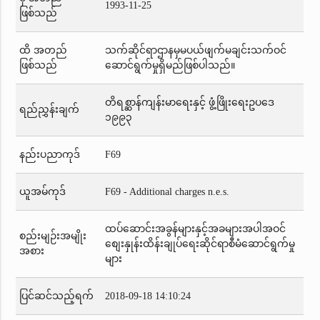
1993-11-25
ဖြစ်သည်
ထိ အတည်
သက်ဆိုင်ရာဌာနမှမပယ်ဖျက်မချင်းသက်ဝင်
ဖြစ်သည်
ဆောင်ရွက်မှုရှိမည်ဖြစ်ပါသည်။
တိရစ္ဆာန်ကျန်းမာရေးနှင့် ဖွံ့ဖြိုးရေးဥပဒေ
ရည်ညွှန်းချက်
၁၉၉၃
နည်းပညာကုဒ်
F69
ယူအမ်ကုဒ်
F69 - Additional charges n.e.s.
ထပ်ဆောင်းအခွန်များနှင့်အခများအပါအဝင်
စည်းမျဉ်းအမျိုး
စျေးနှုန်းထိန်းချုပ်ရေးဆိုင်ရာစီမံဆောင်ရွက်မှု
အစား
များ
ပြင်ဆင်သည့်ရက်
2018-09-18 14:10:24