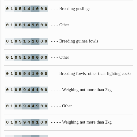
0
1
0
5
1
4
1
0
0
0
- - - Breeding goslings
0
1
0
5
1
4
9
0
0
0
- - - Other
0
1
0
5
1
5
1
0
0
0
- - - Breeding guinea fowls
0
1
0
5
1
5
9
0
0
0
- - - Other
0
1
0
5
9
4
1
0
0
0
- - - Breeding fowls, other than fighting cocks
0
1
0
5
9
4
4
1
0
0
- - - - Weighing not more than 2kg
0
1
0
5
9
4
4
9
0
0
- - - - Other
0
1
0
5
9
4
9
1
0
0
- - - - Weighing not more than 2kg