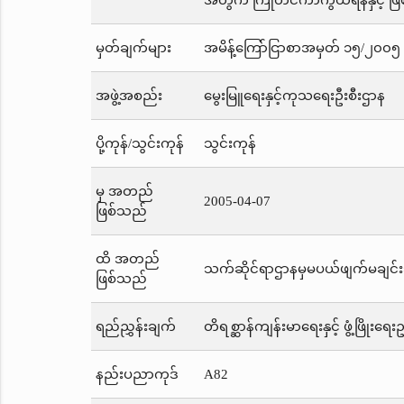
အတွက် ကြိုတင်ကာကွယ်ရန်နှင့် ဖြစ
မှတ်ချက်များ
အမိန့်ကြော်ငြာစာအမှတ် ၁၅/၂၀၀၅ က
အဖွဲ့အစည်း
မွေးမြူရေးနှင့်ကုသရေးဦးစီးဌာန
ပို့ကုန်/သွင်းကုန်
သွင်းကုန်
မှ အတည်
2005-04-07
ဖြစ်သည်
ထိ အတည်
သက်ဆိုင်ရာဌာနမှမပယ်ဖျက်မချင်း
ဖြစ်သည်
ရည်ညွှန်းချက်
တိရစ္ဆာန်ကျန်းမာရေးနှင့် ဖွံ့ဖြိုးရေ
နည်းပညာကုဒ်
A82