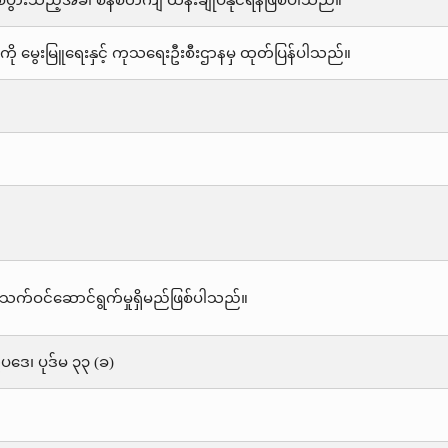
်ပွားသည့်အခါ စနစ်တကျ ထိန်းချုပ်နိုင်ရန်ဖြစ်ပါသည်။
ို မွေးမြူရေးနှင့် ကုသရေးဦးစီးဌာနမှ ထုတ်ပြန်ပါသည်။
သက်ဝင်ဆောင်ရွက်မှုရှိမည်ဖြစ်ပါသည်။
းဥပဒေ၊ ပုဒ်မ ၃၃ (ခ)