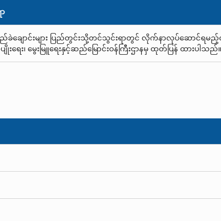
ရာ
ုးရည်ခဲချောင်းများ ပြည်တွင်းသို့တင်သွင်းရာတွင် လိုက်နာလုပ်ဆောင်ရမည်
က်ပျိုးရေး၊ မွေးမြူရေးနှင့်ဆည်မြောင်းဝန်ကြီးဌာနမှ ထုတ်ပြန် ထားပါသည်