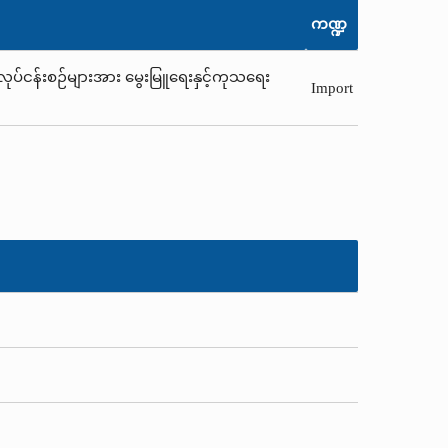
ကဏ္ဍ
့လုပ်ငန်းစဉ်များအား မွေးမြူရေးနှင့်ကုသရေး
Import
။