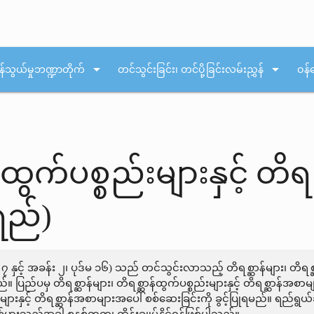
arrow_drop_down
arrow_drop_down
န်သွယ်မှုဘဏ္ဍာတိုက်
တင်သွင်းခြင်း၊ တင်ပို့ခြင်းလမ်းညွှန်
ဝန်
်ထွက်ပစ္စည်းများနှင့် တိ
ရည်)
 ၇ နှင့် အခန်း ၂၊ ပုဒ်မ ၁၆) သည် တင်သွင်းလာသည့် တိရစ္ဆာန်များ၊ တိရစ္
။ ပြည်ပမှ တိရစ္ဆာန်များ၊ တိရစ္ဆာန်ထွက်ပစ္စည်းများနှင့် တိရစ္ဆာန်အ
်းများနှင့် တိရစ္ဆာန်အစာများအပေါ် စစ်ဆေးခြင်းကို ခွင့်ပြုရမည်။ ရည်ရွ