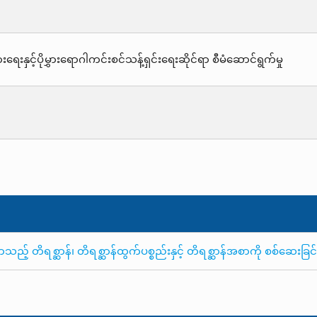
းရေးနှင့်ပိုမွှားရောဂါကင်းစင်သန့်ရှင်းရေးဆိုင်ရာ စီမံဆောင်ရွက်မှု
 တိရစ္ဆာန်၊ တိရစ္ဆာန်ထွက်ပစ္စည်းနှင့် တိရစ္ဆာန်အစာကို စစ်ဆေးခြင်းန