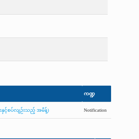
ကဏ္ဍ
ှင့်စပ်လျဉ်းသည့် အမိန့်)
Notification