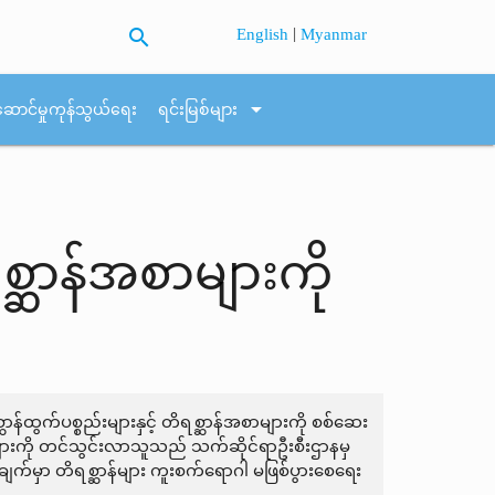
search
|
English
Myanmar
arrow_drop_down
ဆောင်မှုကုန်သွယ်ရေး
ရင်းမြစ်များ
ရစ္ဆာန်အစာများကို
ဆာန်ထွက်ပစ္စည်းများနှင့် တိရစ္ဆာန်အစာများကို စစ်ဆေး
စာများကို တင်သွင်းလာသူသည် သက်ဆိုင်ရာဦးစီးဌာနမှ
ယ်ချက်မှာ တိရစ္ဆာန်များ ကူးစက်ရောဂါ မဖြစ်ပွားစေရေး