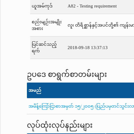
ယူအမ်ကုဒ်
A82 - Testing requirement
စည်းမျဉ်းအမျိုး
လူ၊ တိရိစ္ဆာန်နှင့်အပင်တို့၏ ကျန်းမာ
အစား
ပြင်ဆင်သည့်
2018-09-18 13:37:13
ရက်
ဥပဒေ စာရွက်စာတမ်းများ
အမည်
အမိန့်ကြော်ငြာစာအမှတ် ၁၅/၂၀၀၅ (ပြည်ပမှတင်သွင်းလာသည့်
လုပ်ထုံးလုပ်နည်းများ