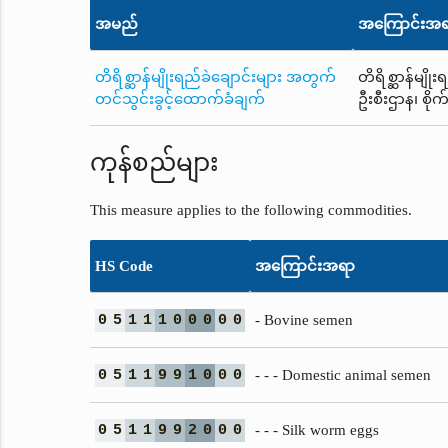
အမည်
အကြောင်းအ
တိရိစ္ဆာန်မျိုးရည်ခဲချောင်းများ အတွက်
တိရိစ္ဆာန်မျိ
တင်သွင်းခွင့်ထောက်ခံချက်
ဦးစီးဌာန၊ စို
ကုန်စည်များ
This measure applies to the following commodities.
HS Code
အကြောင်းအရာ
0
5
1
1
1
0
0
0
0
0
- Bovine semen
0
5
1
1
9
9
1
0
0
0
- - - Domestic animal semen
0
5
1
1
9
9
2
0
0
0
- - - Silk worm eggs