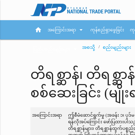
home
arrow_drop_down
အကြောင်းအရာ
ကုန်စည်ရှာဖွေခြင်း
ကု
အစသို့
စည်းမျည်းများ
arrow_drop_down
ပြည်ပစည်းမျဉ်းများ
တိရစ္ဆာန်၊ တိရစ္ဆာန
စစ်ဆေးခြင်း (မျိုး
အကြောင်းအရာ
ဤစီမံဆောင်ရွက်မှု (အခန်း ၁၊ ပုဒ်မ
ရန်လိုအပ်ကြောင်း ဖော်ပြထားပါသည်
တိရစ္ဆာန်များ၊ တိရစ္ဆာန်ထွက်ပစ္စည