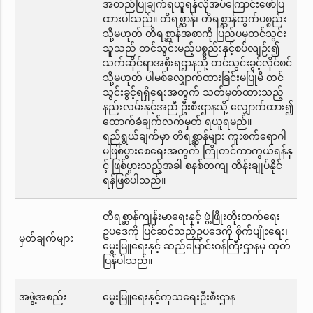
အတည်ပြုချက်ရယူရန်လိုအပ်ကြောင်းဖော်ပြ
ထားပါသည်။ တိရစ္ဆာန်၊ တိရစ္ဆာန်ထွက်ပစ္စည်း
သို့မဟုတ် တိရစ္ဆာန်အစာကို ပြည်ပမှတင်သွင်း
သူသည် တင်သွင်းမည့်ပစ္စည်းနှင့်စပ်လျဉ်း၍
သက်ဆိုင်ရာအစိုးရဌာနသို့ တင်သွင်းခွင့်လိုင်စင်
သို့မဟုတ် ပါမစ်လျှောက်ထားခြင်းမပြုမီ တင်
သွင်းခွင့်ရရှိရေးအတွက် သတ်မှတ်ထားသည့်
နည်းလမ်းနှင့်အညီ ဦးစီးဌာနသို့ လျှောက်ထား၍
ထောက်ခံချက်လက်မှတ် ရယူရမည်။
ရည်ရွယ်ချက်မှာ တိရစ္ဆာန်များ ကူးစက်ရောဂါ
မဖြစ်ပွားစေရေးအတွက် ကြိုတင်ကာကွယ်ရန်နှ
င့် ဖြစ်ပွားသည့်အခါ စနစ်တကျ ထိန်းချုပ်နိုင်
ရန်ဖြစ်ပါသည်။
တိရစ္ဆာန်ကျန်းမာရေးနှင့် ဖွံ့ဖြိုးတိုးတက်ရေး
ဥပဒေကို ပြင်ဆင်သည့်ဥပဒေကို စိုက်ပျိုးရေး၊
မှတ်ချက်များ
မွေးမြူရေးနှင့် ဆည်မြောင်းဝန်ကြီးဌာနမှ ထုတ်
ပြန်ပါသည်။
အဖွဲ့အစည်း
မွေးမြူရေးနှင့်ကုသရေးဦးစီးဌာန