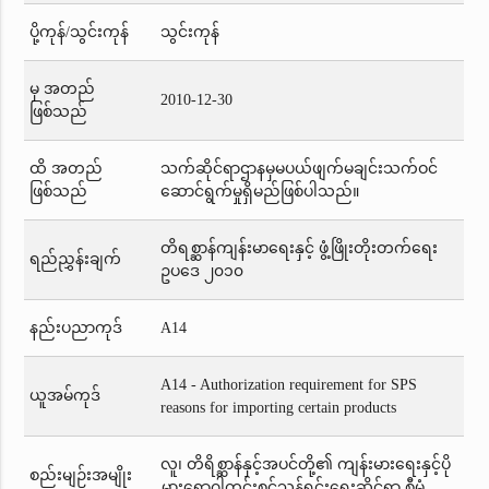
ပို့ကုန်/သွင်းကုန်
သွင်းကုန်
မှ အတည်
2010-12-30
ဖြစ်သည်
ထိ အတည်
သက်ဆိုင်ရာဌာနမှမပယ်ဖျက်မချင်းသက်ဝင်
ဖြစ်သည်
ဆောင်ရွက်မှုရှိမည်ဖြစ်ပါသည်။
တိရစ္ဆာန်ကျန်းမာရေးနှင့် ဖွံ့ဖြိုးတိုးတက်ရေး
ရည်ညွှန်းချက်
ဥပဒေ ၂၀၁၀
နည်းပညာကုဒ်
A14
A14 - Authorization requirement for SPS
ယူအမ်ကုဒ်
reasons for importing certain products
လူ၊ တိရိစ္ဆာန်နှင့်အပင်တို့၏ ကျန်းမားရေးနှင့်ပို
စည်းမျဉ်းအမျိုး
မွှားရောဂါကင်းစင်သန့်ရှင်းရေးဆိုင်ရာ စီမံ