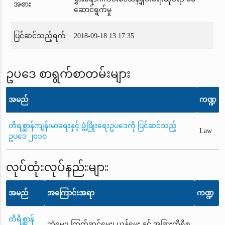
အစား
ဆောင်ရွက်မှု
ပြင်ဆင်သည့်ရက်
2018-09-18 13:17:35
ဥပဒေ စာရွက်စာတမ်းများ
အမည်
ကဏ္ဍ
တိရစ္ဆာန်ကျန်းမာရေးနှင့် ဖွံ့ဖြိုးရေးဥပဒေကို ပြင်ဆင်သည့်
Law
ဥပဒေ ၂၀၁၀
လုပ်ထုံးလုပ်နည်းများ
အမည်
အကြောင်းအရာ
ကဏ္ဍ
တိရိစ္ဆာန်
ဘဲမွေး၊ ကြက်ဆင်မွေး၊ ယုန်မွေး နှင့် အခြားတိရိစ္