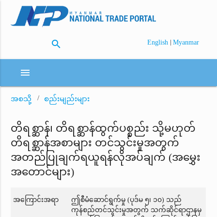
search
|
English
Myanmar
menu
အစသို့
စည်းမျည်းများ
တိရစ္ဆာန်၊ တိရစ္ဆာန်ထွက်ပစ္စည်း သို့မဟုတ်
တိရစ္ဆာန်အစာများ တင်သွင်းမှုအတွက်
အတည်ပြုချက်ရယူရန်လိုအပ်ချက် (အမွှေး
အတောင်များ)
အကြောင်းအရာ
ဤစီမံဆောင်ရွက်မှု (ပုဒ်မ ၅၊ ၁၀) သည်
ကုန်စည်တင်သွင်းမှုအတွက် သက်ဆိုင်ရာဌာနမှ