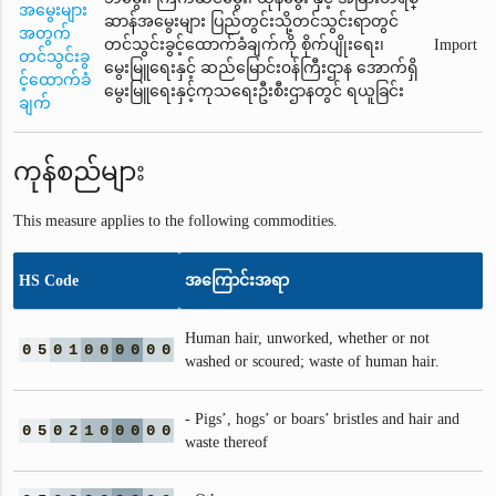
အမွေးများ
ဆာန်အမွေးများ ပြည်တွင်းသို့တင်သွင်းရာတွင်
အတွက်
တင်သွင်းခွင့်ထောက်ခံချက်ကို စိုက်ပျိုးရေး၊
Import
တင်သွင်းခွ
မွေးမြူရေးနှင့် ဆည်မြောင်း၀န်ကြီးဌာန အောက်ရှိ
င့်ထောက်ခံ
မွေးမြူရေးနှင့်ကုသရေးဦးစီးဌာနတွင် ရယူခြင်း
ချက်
ကုန်စည်များ
This measure applies to the following commodities.
HS Code
အကြောင်းအရာ
Human hair, unworked, whether or not
0
5
0
1
0
0
0
0
0
0
washed or scoured; waste of human hair.
- Pigs’, hogs’ or boars’ bristles and hair and
0
5
0
2
1
0
0
0
0
0
waste thereof