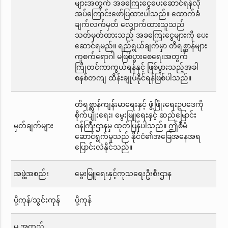
များအတွက် အခကြေးငွေပေးဆောင်ရန်လို
အပ်ကြောင်းဖော်ပြထားပါသည်။ ထောက်ခံ
ချက်လက်မှတ် လျှောက်ထားသူသည်
သတ်မှတ်ထားသည့် အခကြေးငွေများကို ပေး
ဆောင်ရမည်။ ရည်ရွယ်ချက်မှာ တိရစ္ဆာန်များ
ကူစက်ရောဂါ မဖြစ်ပွားစေရေးအတွက်
ကြိုတင်ကာကွယ်ရန်နှင့် ဖြစ်ပွားသည့်အခါ
စနစ်တကျ ထိန်းချုပ်နိုင်ရန်ဖြစ်ပါသည်။
တိရစ္ဆာန်ကျန်းမာရေးနှင့် ဖွံ့ဖြိုးရေးဥပဒေကို
စိုက်ပျိုးရေး၊ မွေးမြူရေးနှင့် ဆည်မြောင်း
မှတ်ချက်များ
ဝန်ကြီးဌာနမှ ထုတ်ပြန်ပါသည်။ ဤစီမံ
ဆောင်ရွက်မှုသည် နိုင်ငံ၏အခြေအနေအရ
ပြောင်းလဲနိုင်သည်။
အဖွဲ့အစည်း
မွေးမြူရေးနှင့်ကုသရေးဦးစီးဌာန
ပို့ကုန်/သွင်းကုန်
ပို့ကုန်
မှ အတည်