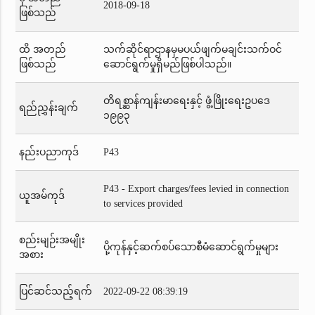
2018-09-18
ဖြစ်သည်
ထိ အတည်
သက်ဆိုင်ရာဌာနမှမပယ်ဖျက်မချင်းသက်ဝင်
ဖြစ်သည်
ဆောင်ရွက်မှုရှိမည်ဖြစ်ပါသည်။
တိရစ္ဆာန်ကျန်းမာရေးနှင့် ဖွံ့ဖြိုးရေးဥပဒေ
ရည်ညွှန်းချက်
၁၉၉၃
နည်းပညာကုဒ်
P43
P43 - Export charges/fees levied in connection
ယူအမ်ကုဒ်
to services provided
စည်းမျဉ်းအမျိုး
ပို့ကုန်နှင့်ဆက်စပ်သောစီမံဆောင်ရွက်မှုများ
အစား
ပြင်ဆင်သည့်ရက်
2022-09-22 08:39:19