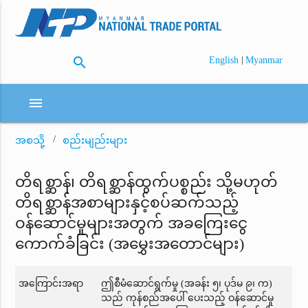
search
|
English
Myanmar
menu
အစသို့
စည်းမျည်းများ
တိရစ္ဆာန်၊ တိရစ္ဆာန်ထွက်ပစ္စည်း သို့မဟုတ်
တိရစ္ဆာန်အစာများနှင့်စပ်ဆက်သည့်
ဝန်ဆောင်မှုများအတွက် အခကြေးငွေ
ကောက်ခံခြင်း (အမွှေးအတောင်များ)
အကြောင်းအရာ
ဤစီမံဆောင်ရွက်မှု (အခန်း ၅၊ ပုဒ်မ ၉၊ က)
သည် ကုန်စည်အပေါ် ပေးသည့် ဝန်ဆောင်မှု