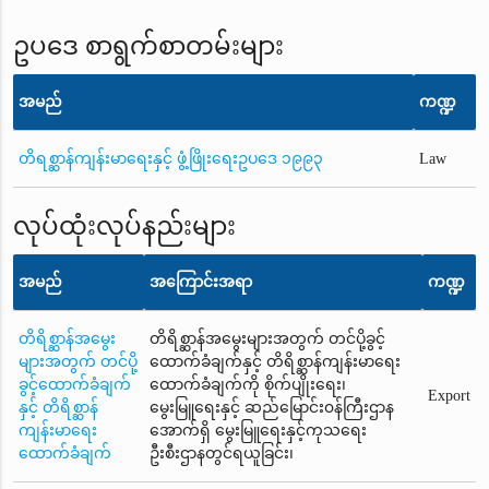
ဥပဒေ စာရွက်စာတမ်းများ
အမည်
ကဏ္ဍ
တိရစ္ဆာန်ကျန်းမာရေးနှင့် ဖွံ့ဖြိုးရေးဥပဒေ ၁၉၉၃
Law
လုပ်ထုံးလုပ်နည်းများ
အမည်
အကြောင်းအရာ
ကဏ္ဍ
တိရိစ္ဆာန်အမွေး
တိရိစ္ဆာန်အမွေးများအတွက် တင်ပို့ခွင့်
များအတွက် တင်ပို့
ထောက်ခံချက်နှင့် တိရိစ္ဆာန်ကျန်းမာရေး
ခွင့်ထောက်ခံချက်
ထောက်ခံချက်ကို စိုက်ပျိုးရေး၊
Export
နှင့် တိရိစ္ဆာန်
မွေးမြူရေးနှင့် ဆည်မြောင်း၀န်ကြီးဌာန
ကျန်းမာရေး
အောက်ရှိ မွေးမြူရေးနှင့်ကုသရေး
ထောက်ခံချက်
ဦးစီးဌာနတွင်ရယူခြင်း၊