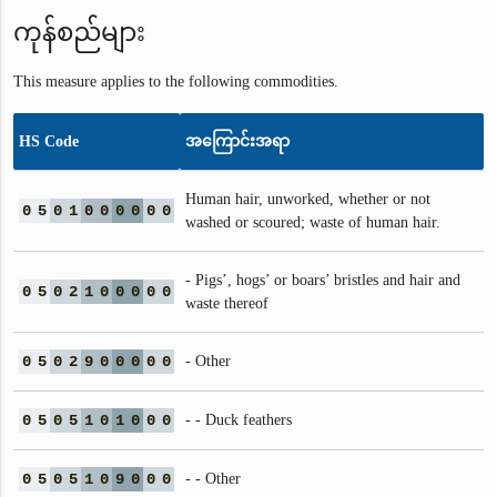
ကုန်စည်များ
This measure applies to the following commodities.
HS Code
အကြောင်းအရာ
Human hair, unworked, whether or not
0
5
0
1
0
0
0
0
0
0
washed or scoured; waste of human hair.
- Pigs’, hogs’ or boars’ bristles and hair and
0
5
0
2
1
0
0
0
0
0
waste thereof
0
5
0
2
9
0
0
0
0
0
- Other
0
5
0
5
1
0
1
0
0
0
- - Duck feathers
0
5
0
5
1
0
9
0
0
0
- - Other