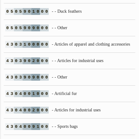
0
5
0
5
9
0
1
0
0
0
- - Duck feathers
0
5
0
5
9
0
9
0
0
0
- - Other
4
3
0
3
1
0
0
0
0
0
- Articles of apparel and clothing accessories
4
3
0
3
9
0
2
0
0
0
- - Articles for industrial uses
4
3
0
3
9
0
9
0
0
0
- - Other
4
3
0
4
0
0
1
0
0
0
- Artificial fur
4
3
0
4
0
0
2
0
0
0
- Articles for industrial uses
4
3
0
4
0
0
9
1
0
0
- - Sports bags