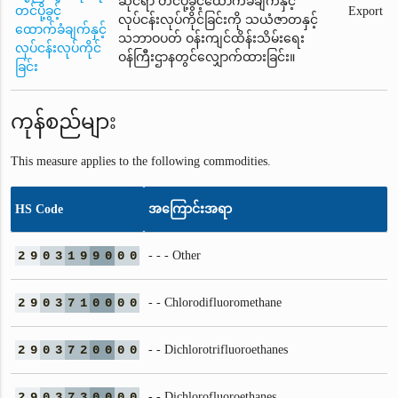
ဆိုင်ရာ တင်ပို့ခွင့်ထောက်ခံချက်နှင့်
တင်ပို့ခွင့်
Export
လုပ်ငန်းလုပ်ကိုင်ခြင်းကို သယံဇာတနှင့်
ထောက်ခံချက်နှင့်
သဘာဝပတ် ဝန်းကျင်ထိန်းသိမ်းရေး
လုပ်ငန်းလုပ်ကိုင်
ဝန်ကြီးဌာနတွင်လျှောက်ထားခြင်း။
ခြင်း
ကုန်စည်များ
This measure applies to the following commodities.
HS Code
အကြောင်းအရာ
2
9
0
3
1
9
9
0
0
0
- - - Other
2
9
0
3
7
1
0
0
0
0
- - Chlorodifluoromethane
2
9
0
3
7
2
0
0
0
0
- - Dichlorotrifluoroethanes
2
9
0
3
7
3
0
0
0
0
- - Dichlorofluoroethanes