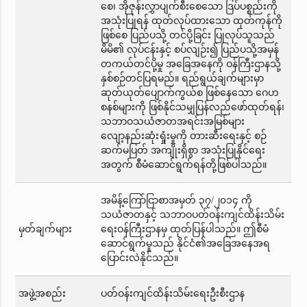
စေ၊ အိုဇုန်းလွှာပျက်စီးစေသော ဒြပ်ပစ္စည်းကို
အသုံးပြုရန် ထုတ်လုပ်ထားသော ထုတ်ကုန်ကို
ဖြစ်စေ ပြည်ပသို့ တင်ပို့ခြင်း ပြုလုပ်သူသည်
မိမိ၏ လုပ်ငန်းနှင့် စပ်လျဉ်း၍ ပြည်ပသို့အမှန်
တကယ်တင်ပို့မှု အခြေအနေကို ဝန်ကြီးဌာနသို့
နှစ်စဉ်တင်ပြရမည်။ ရည်ရွယ်ချက်များမှာ
ဆုတ်ယုတ်ပျောက်ကွယ်စ ဖြစ်နေသော ဂေဟ
စနစ်များကို ဖြစ်နိုင်သမျှပြန်လည်ဖော်ထုတ်ရန်၊
သဘာဝသယံဇာတအရင်းအမြစ်များ
လျော့နည်းဆုံးရှုံးမှုကို တားဆီးရေးနှင့် စဉ်
ဆက်မပြတ် အကျိုးရှိစွာ အသုံးပြုနိုင်ရေး
အတွက် စီမံဆောင်ရွက်ရန်တို့ဖြစ်ပါသည်။
အမိန့်ကြော်ငြာစာအမှတ် ၃၇/၂၀၁၄ ကို
သယံဇာတနှင့် သဘာဝပတ်ဝန်းကျင်ထိန်းသိမ်း
မှတ်ချက်များ
ရေးဝန်ကြီးဌာနမှ ထုတ်ပြန်ပါသည်။ ဤစီမံ
ဆောင်ရွက်မှုသည် နိုင်ငံ၏အခြေအနေအရ
ပြောင်းလဲနိုင်သည်။
အဖွဲ့အစည်း
ပတ်ဝန်းကျင်ထိန်းသိမ်းရေးဦးစီးဌာန