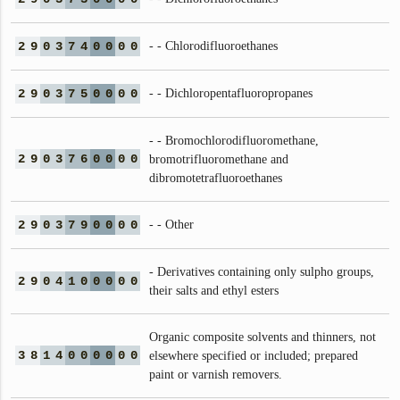
2
9
0
3
7
4
0
0
0
0
- - Chlorodifluoroethanes
2
9
0
3
7
5
0
0
0
0
- - Dichloropentafluoropropanes
- - Bromochlorodifluoromethane,
2
9
0
3
7
6
0
0
0
0
bromotrifluoromethane and
dibromotetrafluoroethanes
2
9
0
3
7
9
0
0
0
0
- - Other
- Derivatives containing only sulpho groups,
2
9
0
4
1
0
0
0
0
0
their salts and ethyl esters
Organic composite solvents and thinners, not
3
8
1
4
0
0
0
0
0
0
elsewhere specified or included; prepared
paint or varnish removers.