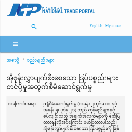
search
|
English
Myanmar
menu
အစသို့
စည်းမျည်းများ
အိုဇုန်းလွှာပျက်စီးစေသော ဒြပ်ပစ္စည်းများ
တင်ပို့မှုအတွက်စီမံဆောင်ရွက်မှု
အကြောင်းအရာ
ဤစီမံဆောင်ရွက်မှု (အခန်း ၂၊ ပုဒ်မ ၁၁ နှင့်
အခန်း ၅၊ ပုဒ်မ ၂၁) သည် ကုန်စည်များနှင့်
စပ်လျဉ်းသည့် အချက်အလက်များကို ဖော်ပြ
ထားရန်လိုအပ်ကြောင်း ဖော်ပြထားပါသည်။
အိုဇုန်းလွှာပျက်စီးစေသော ဒြပ်ပစ္စည်းကို ဖြစ်