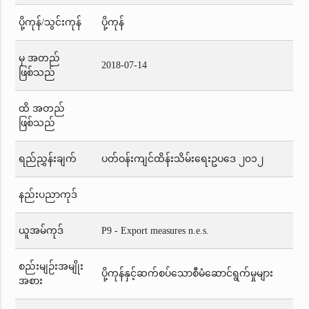
ပို့ကုန်/သွင်းကုန်
ပို့ကုန်
မှ အတည်
2018-07-14
ဖြစ်သည်
ထိ အတည်
ဖြစ်သည်
ရည်ညွှန်းချက်
ပတ်ဝန်းကျင်ထိန်းသိမ်းရေးဥပဒေ ၂၀၁၂
နည်းပညာကုဒ်
ယူအမ်ကုဒ်
P9 - Export measures n.e.s.
စည်းမျဉ်းအမျိုး
ပို့ကုန်နှင့်ဆက်စပ်သောစီမံဆောင်ရွက်မှုများ
အစား