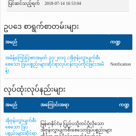
ပြင်ဆင်သည့်ရက်
2018-07-14 16:53:04
ဥပဒေ စာရွက်စာတမ်းများ
အမည်
ကဏ္ဍ
အမိန့်ကြော်ငြာစာအမှတ် ၃၇/၂၀၁၄ (အိုဇုန်းလွှာပျက်စီး
စေသော ဒြပ်ပစ္စည်းများဆိုင်ရာလုပ်ငန်းလုပ်ကိုင်ခြင်းအမိ
Notification
န့်)
လုပ်ထုံးလုပ်နည်းများ
အမည်
အကြောင်းအရာ
ကဏ္ဍ
အိုဇုန်းလွှာပျက်စီး
မြန်မာနိုင်ငံမှ ပြည်ပသို့တင်ပို့လိုသော
စေသော ဒြပ်
အိုဇုန်းလွှာပျက်စီးစေသောဒြပ်ပစ္စည်းများ
ပစ္စည်းများဆိုင်ရာ