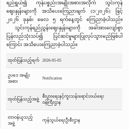
ရည်ရွယ်၍ ကုန်ပစ္စည်းအမျိုးအစားအလိုက် သွင်းကုန်
ဈေးနှုန်းများကို အသိပေးကြေညာချက် (၁/၂၀၂၆) ဖြင့်
၂၀၂၆ ခုနှစ်၊ မေလ ၅ ရက်နေ့တွင် ကြေညာခဲ့ပါသည်။
သွင်းကုန်ရည်ညွှန်းဈေးနှုန်းများကို အခါအားလျော်စွာ
ပြန်လည်သုံးသပ်၍ ပြင်ဆင်မှုများပြုလုပ်သွားမည်ဖြစ်ပါ
ကြောင်း အသိပေးကြေညာခဲ့ပါသည်။
ထုတ်ပြန်သည့်ရက်
2026-05-05
ဥပဒေ အမျိုး
Notification
အစား
စီးပွားရေးနှင့်ကူးသန်းရောင်းဝယ်ရေး
ထုတ်ပြန်သည့်အဖွဲ့
ဝန်ကြီးဌာန
တာဝန်ယူသည့်
ကုန်သွယ်ရေးဦးစီးဌာန
အဖွဲ့