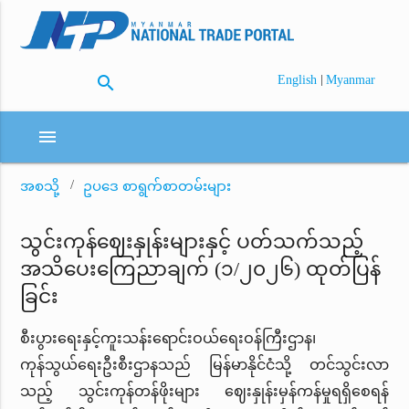
search
|
English
Myanmar
menu
အစသို့
ဥပဒေ စာရွက်စာတမ်းများ
သွင်းကုန်ဈေးနှုန်းများနှင့် ပတ်သက်သည့်
အသိပေးကြေညာချက် (၁/၂၀၂၆) ထုတ်ပြန်
ခြင်း
စီးပွားရေးနှင့်ကူးသန်းရောင်းဝယ်ရေးဝန်ကြီးဌာန၊
ကုန်သွယ်ရေးဦးစီးဌာနသည် မြန်မာနိုင်ငံသို့ တင်သွင်းလာ
သည့် သွင်းကုန်တန်ဖိုးများ ဈေးနှုန်းမှန်ကန်မှုရရှိစေရန်