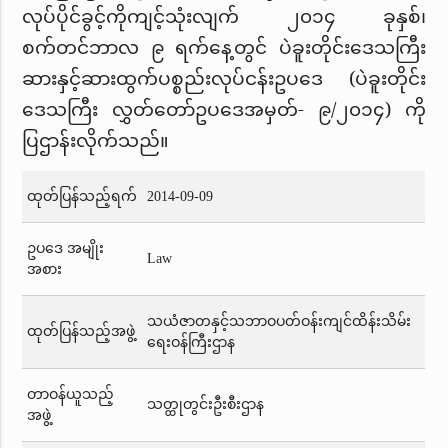
လုပ်ပိုင်ခွင့်ကိုကျင့်သုံးလျက် ၂၀၁၄ ခုနှစ်၊
စက်တင်ဘာလ ၉ ရက်နေ့တွင် ပဲခူးတိုင်းဒေသကြီး
ဆားနှင့်ဆားထွက်ပစ္စည်းလုပ်ငန်းဥပဒေ (ပဲခူးတိုင်း
ဒေသကြီး လွှတ်တော်ဥပဒေအမှတ်- ၉/၂၀၁၄) ကို
ပြဌာန်းလိုက်သည်။
ထုတ်ပြန်သည့်ရက်
2014-09-09
ဥပဒေ အမျိုး
Law
အစား
သယံဇာတနှင့်သဘာဝပတ်ဝန်းကျင်ထိန်းသိမ်း
ထုတ်ပြန်သည့်အဖွဲ့
ရေးဝန်ကြီးဌာန
တာဝန်ယူသည့်
သတ္ထုတွင်းဦးစီးဌာန
အဖွဲ့