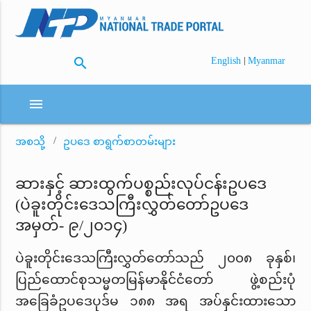
search
|
English
Myanmar
menu
အစသို့
ဥပဒေ စာရွက်စာတမ်းများ
ဆားနှင့် ဆားထွက်ပစ္စည်းလုပ်ငန်းဥပဒေ
(ပဲခူးတိုင်းဒေသကြီးလွှတ်တော်ဥပဒေ
အမှတ်- ၉/၂၀၁၄)
ပဲခူးတိုင်းဒေသကြီးလွှတ်တော်သည် ၂၀၀၈ ခုနှစ်၊
ပြည်ထောင်စုသမ္မတမြန်မာနိုင်ငံတော် ဖွဲ့စည်းပုံ
အခြေခံဥပဒေပုဒ်မ ၁၈၈ အရ အပ်နှင်းထားသော