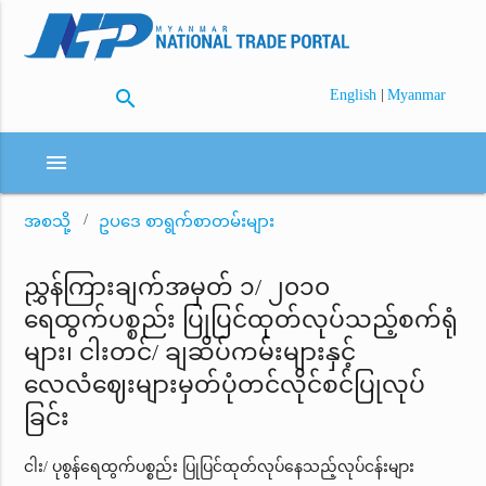
search
|
English
Myanmar
menu
အစသို့
ဥပဒေ စာရွက်စာတမ်းများ
ညွှန်ကြားချက်အမှတ် ၁/ ၂၀၁၀
ရေထွက်ပစ္စည်း ပြုပြင်ထုတ်လုပ်သည့်စက်ရုံ
များ၊ ငါးတင်/ ချဆိပ်ကမ်းများနှင့်
လေလံဈေးများမှတ်ပုံတင်လိုင်စင်ပြုလုပ်
ခြင်း
ငါး/ ပုစွန်ရေထွက်ပစ္စည်း ပြုပြင်ထုတ်လုပ်နေသည့်လုပ်ငန်းများ