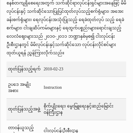
စနစ်တကျရှိစေရေးအတွက် သက်ဆိုင်ရာလုပ်ငန်းရှင်များအနေဖြင့် မိမိ
လုပ်ငန်းနှင့် သက်ဆိုင်သောပြုပြင်ထုတ်လုပ်သည့်စက်ရုံများ၊ အအေး
ခန်းစက်ရုံများ၊ ရေလုပ်ငန်းအသုံးပြုသည့် ရေခဲထုတ်လုပ် သည့် ရေခဲ
စက်များ၊ ငါးချဆိပ်ကမ်းများနှင့် ရေထွက်ပစ္စည်းများရောင်းချသည့်
လေလံဈေးများသည် ၂၀၁၀-၂၀၁၁ ဘဏ္ဍာနှစ်မှစ၍ ငါးလုပ်ငန်း
ဦးစီးဌာနတွင် မိမိလုပ်ငန်းနှင့်သက်ဆိုင်သော လုပ်ငန်းလိုင်စင်များ
ထုတ်ယူရန် ညွှန်ကြားလိုက်သည်။
ထုတ်ပြန်သည့်ရက်
2010-02-23
ဥပဒေ အမျိုး
Instruction
အစား
စိုက်ပျိုးရေး၊ မွေးမြူရေးနှင့်ဆည်မြောင်း
ထုတ်ပြန်သည့်အဖွဲ့
ဝန်ကြီးဌာန
တာဝန်ယူသည့်
ငါးလုပ်ငန်းဦးစီးဌာန