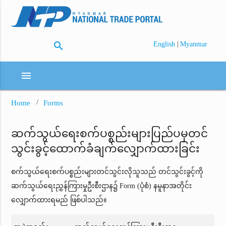
search
|
English
Myanmar
menu
Home
Forms
ဆက်သွယ်ရေးစက်ပစ္စည်းများပြည်ပမှတင်
သွင်းခွင့်ထောက်ခံချက်လျှောက်ထားခြင်း
စက်သွယ်ရေးစက်ပစ္စည်းများတင်သွင်းလိုသူသည် တင်သွင်းခွင့်ကို
ဆက်သွယ်ရေးညွှန်ကြားမှုဦးစီးဌာန၌ Form (ပုံစံ) နမူနာအတိုင်း
လျှောက်ထားရမည် ဖြစ်ပါသည်။