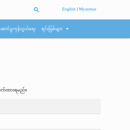
search
|
English
Myanmar
arrow_drop_down
ဆောင်မှုကုန်သွယ်ရေး
ရင်းမြစ်များ
လျှောက်ထားရမည်။