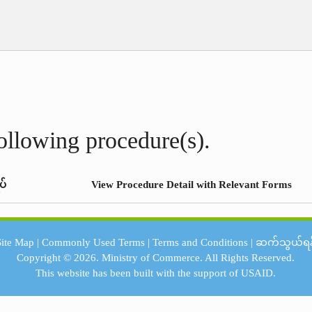
following procedure(s).
ပ်
View Procedure Detail with Relevant Forms
Site Map
|
Commonly Used Terms
|
Terms and Conditions
|
ဆက်သွယ်ရန
Copyright © 2026.
Ministry of Commerce.
All Rights Reserved.
This website has been built with the support of
USAID.