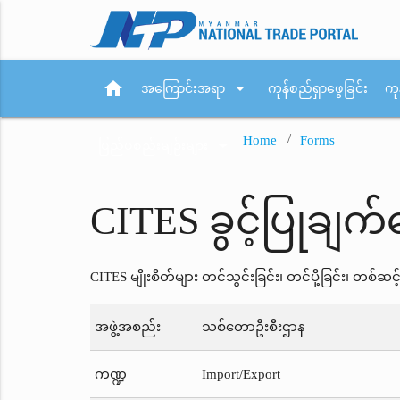
home
arrow_drop_down
အကြောင်းအရာ
ကုန်စည်ရှာဖွေခြင်း
ကု
Home
Forms
arrow_drop_down
ပြည်ပစည်းမျဉ်းများ
CITES ခွင့်ပြုချက
CITES မျိုးစိတ်များ တင်သွင်းခြင်း၊ တင်ပို့ခြင်း၊ တစ်
အဖွဲ့အစည်း
သစ်တောဦးစီးဌာန
ကဏ္ဍ
Import/Export