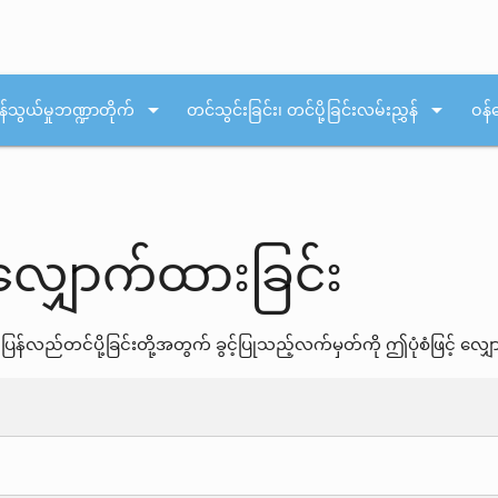
arrow_drop_down
arrow_drop_down
န်သွယ်မှုဘဏ္ဍာတိုက်
တင်သွင်းခြင်း၊ တင်ပို့ခြင်းလမ်းညွှန်
ဝန်
်လျှောက်ထားခြင်း
ဆင့်ပြန်လည်တင်ပို့ခြင်းတို့အတွက် ခွင့်ပြုသည့်လက်မှတ်ကို ဤပုံစံဖြင့် 