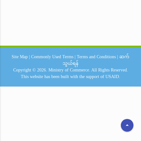
Site Map
|
Commonly Used Terms
|
Terms and Conditions
|
ဆက်
သွယ်ရန်
Copyright © 2026.
Ministry of Commerce.
All Rights Reserved.
This website has been built with the support of
USAID.
arrow_drop_up