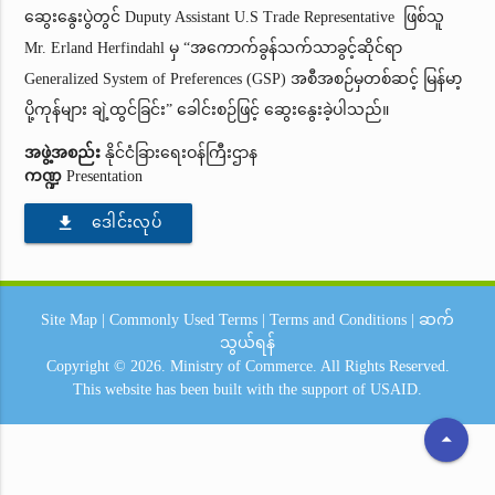
ဆွေးနွေးပွဲတွင် Duputy Assistant U.S Trade Representative ဖြစ်သူ
Mr. Erland Herfindahl မှ “အကောက်ခွန်သက်သာခွင့်ဆိုင်ရာ
Generalized System of Preferences (GSP) အစီအစဉ်မှတစ်ဆင့် မြန်မာ့
ပို့ကုန်များ ချဲ့ထွင်ခြင်း” ခေါင်းစဉ်ဖြင့် ဆွေးနွေးခဲ့ပါသည်။
အဖွဲ့အစည်း
နိုင်ငံခြားရေးဝန်ကြီးဌာန
ကဏ္ဍ
Presentation
file_download
ဒေါင်းလုပ်
Site Map
|
Commonly Used Terms
|
Terms and Conditions
|
ဆက်
သွယ်ရန်
Copyright © 2026.
Ministry of Commerce.
All Rights Reserved.
This website has been built with the support of
USAID.
arrow_drop_up