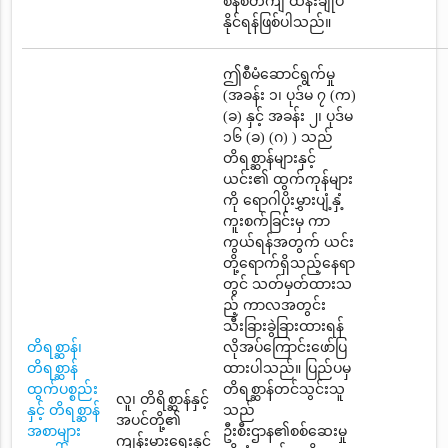
စနစ်တကျ ထိန်းချုပ်
နိုင်ရန်ဖြစ်ပါသည်။
ဤစီမံဆောင်ရွက်မှု
(အခန်း ၁၊ ပုဒ်မ ၇ (က)
(ခ) နှင့် အခန်း ၂၊ ပုဒ်မ
၁၆ (ခ) (ဂ) ) သည်
တိရစ္ဆာန်များနှင့်
ယင်း၏ ထွက်ကုန်များ
ကို ရောဂါပိုးမွှားပျံ့နှံ့
ကူးစက်ခြင်းမှ ကာ
ကွယ်ရန်အတွက် ယင်း
တို့ရောက်ရှိသည့်နေရာ
တွင် သတ်မှတ်ထားသ
ည့် ကာလအတွင်း
သီးခြားခွဲခြားထားရန်
တိရစ္ဆာန်၊
လိုအပ်ကြောင်းဖော်ပြ
တိရစ္ဆာန်
ထားပါသည်။ ပြည်ပမှ
ထွက်ပစ္စည်း
တိရစ္ဆာန်တင်သွင်းသူ
လူ၊ တိရိစ္ဆာန်နှင့်
နှင့် တိရစ္ဆာန်
သည်
အပင်တို့၏
အစာများ
ဦးစီးဌာန၏စစ်ဆေးမှု
ကျန်းမားရေးနှင့်