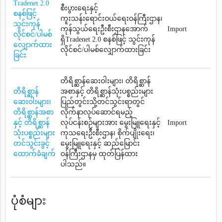
Tradenet 2.0
စီးပွားရေးနှင့်
စနစ်ဖြင့်
ကူးသန်းရောင်းဝယ်ရေးဝန်ကြီးဌာန၊
သွင်းကုန်
ကုန်သွယ်ရေးဦးစီးဌာနအောက်
Import
လိုင်စင်/ပါမစ်
ရှိTradenet 2.0 စနစ်ဖြင့် သွင်းကုန်
လျှောက်ထား
လိုင်စင်/ပါမစ်လျှောက်ထားခြင်း
ခြင်း
တိရိစ္ဆာန်ဆေးဝါးများ၊ တိရိစ္ဆာန်
တိရိစ္ဆာန်
အစာနှင့် တိရိစ္ဆာန်သုံးပစ္စည်းများ
ဆေးဝါးများ၊
ပြည်တွင်းသို့တင်သွင်းရာတွင်
တိရိစ္ဆာန်အစာ
လိုက်နာလုပ်ဆောင်ရမည့်
နှင့် တိရိစ္ဆာန်
လုပ်ငန်းစဉ်များအား မွေးမြူရေးနှင့်
Import
သုံးပစ္စည်းများ
ကုသရေးဦးစီးဌာန၊ စိုက်ပျိုးရေး၊
တင်သွင်းခွင့်
မွေးမြူရေးနှင့် ဆည်မြောင်း
ထောက်ခံချက်
ဝန်ကြီးဌာနမှ ထုတ်ပြန်ထား
ပါသည်။
ပုံစံများ