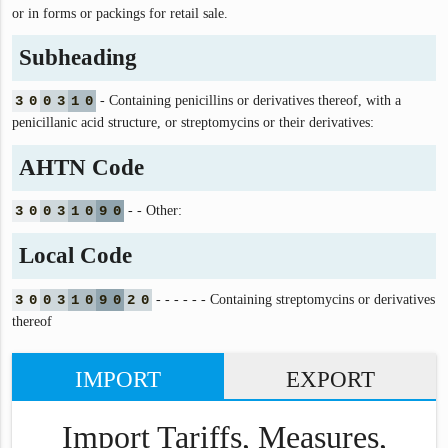
or in forms or packings for retail sale.
Subheading
3
0
0
3
1
0
- Containing penicillins or derivatives thereof, with a
penicillanic acid structure, or streptomycins or their derivatives:
AHTN Code
3
0
0
3
1
0
9
0
- - Other:
Local Code
3
0
0
3
1
0
9
0
2
0
- - - - - - Containing streptomycins or derivatives
thereof
IMPORT
EXPORT
Import Tariffs, Measures,