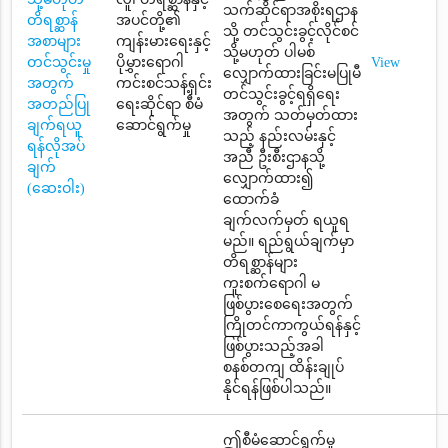
သက်ဆိုင်ရာအစိုးရဌာန
တိရစ္ဆာန်
အပင်တို့၏
သို့ တင်သွင်းခွင့်လိုင်စင်
အစာများ
ကျန်းမားရေးနှင့်
သို့မဟုတ် ပါမစ်
တင်သွင်းမှု
ပိုမွှားရောဂါ
View
လျှောက်ထားခြင်းမပြုမီ
အတွက်
ကင်းစင်သန့်ရှင်း
တင်သွင်းခွင့်ရရှိရေး
အတည်ပြု
ရေးဆိုင်ရာ စီမံ
အတွက် သတ်မှတ်ထား
ချက်ရယူ
ဆောင်ရွက်မှု
သည့် နည်းလမ်းနှင့်
ရန်လိုအပ်
အညီ ဦးစီးဌာနသို့
ချက်
လျှောက်ထား၍
(ဆေးဝါး)
ထောက်ခံ
ချက်လက်မှတ် ရယူရ
မည်။ ရည်ရွယ်ချက်မှာ
တိရစ္ဆာန်များ
ကူးစက်ရောဂါ မ
ဖြစ်ပွားစေရေးအတွက်
ကြိုတင်ကာကွယ်ရန်နှင့်
ဖြစ်ပွားသည့်အခါ
စနစ်တကျ ထိန်းချုပ်
နိုင်ရန်ဖြစ်ပါသည်။
ဤစီမံဆောင်ရွက်မှု