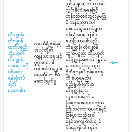
(ပုဒ်မ ၅၊ ခ) သည် တင်
သွင်းနိုင်ငံအနေဖြင့်
ကုန်စည်တင်သွင်းမှုမပြု
မီ ကုန်စည်အပေါ်
စစ်ဆေးမှုဆောင်ရွက်
တိရစ္ဆာန်၊
ရန်လိုအပ်ကြောင်း
တိရစ္ဆာန်
ဖော်ပြထားပါသည်။
လူ၊ တိရိစ္ဆာန်နှင့်
ထွက်ပစ္စည်း
တိရစ္ဆာန်၊ တိရစ္ဆာန်
အပင်တို့၏
သို့မဟုတ်
ထွက်ပစ္စည်း သို့မဟုတ်
ကျန်းမားရေးနှင့်
တိရစ္ဆာန်
တိရိစ္ဆာန်အစာကို ပြည်ပ
ပိုမွှားရောဂါ
View
အစာများကို
မှ တင်သွင်းသူသည်
ကင်းစင်သန့်ရှင်း
စစ်ဆေး
ဦးစီးဌာန၏ စစ်ဆေးမှု
ရေးဆိုင်ရာ စီမံ
ရန်လိုအပ်
ကို ခံယူရမည်။
ဆောင်ရွက်မှု
ချက်
ရည်ရွယ်ချက်မှာ
(ဆေးဝါး)
တိရစ္ဆာန်များ
ကူးစက်ရောဂါ မ
ဖြစ်ပွားစေရေးအတွက်
ကြိုတင်ကာကွယ်ရန်နှင့်
ဖြစ်ပွားသည့်အခါ
စနစ်တကျ ထိန်းချုပ်
နိုင်ရန်ဖြစ်ပါသည်။