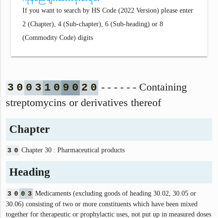
If you want to search by HS Code (2022 Version) please enter
2 (Chapter), 4 (Sub-chapter), 6 (Sub-heading) or 8
(Commodity Code) digits
- - - - - - Containing
3
0
0
3
1
0
9
0
2
0
streptomycins or derivatives thereof
Chapter
3
0
Chapter 30 : Pharmaceutical products
Heading
3
0
0
3
Medicaments (excluding goods of heading 30.02, 30.05 or
30.06) consisting of two or more constituents which have been mixed
together for therapeutic or prophylactic uses, not put up in measured doses