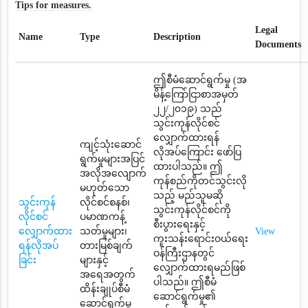
Tips for measures.
Legal
Name
Type
Description
Documents
ဤစီမံဆောင်ရွက်မှု (အ
မိန့်ကြော်ငြာစာအမှတ်
၂၂/၂၀၁၉) သည်
သွင်းကုန်လိုင်စင်
လျှောက်ထားရန်
ကျင့်သုံးဆောင်
လိုအပ်ကြောင်း ဖော်ပြ
ရွက်မှုများအပြင်
ထားပါသည်။ ဤ
အလိုအလျောက်
ကုန်စည်ကိုတင်သွင်းလို
မဟုတ်သော
သည့် မည်သူမဆို
သွင်းကုန်
လိုင်စင်စနစ်၊
သွင်းကုန်လိုင်စင်ကို
လိုင်စင်
ပမာဏကန့်
စီးပွားရေးနှင့်
လျှောက်ထား
သတ်မှုများ၊
View
ကူးသန်းရောင်းဝယ်ရေး
ရန်လိုအပ်
တားမြစ်ချက်
ဝန်ကြီးဌာနတွင်
ခြင်း
များနှင့်
လျှောက်ထားရမည်ဖြစ်
အရေအတွက်
ပါသည်။ ဤစီမံ
ထိန်းချုပ်စီမံ
ဆောင်ရွက်မှု၏
ဆောင်ရွက်မှု