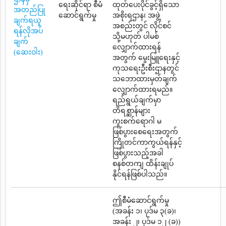
ရေးဆိုင်ရာ စီမံ
ထုတ်ပေးပိုင်ခွင့်ရှိသော
အတည်ပြု
ဆောင်ရွက်မှု
အစိုးရဌာန၊ အဖွဲ့
ချက်ရယူ
အစည်းတွင် လိုင်စင်
ရန်လိုအပ်
သို့မဟုတ် ပါမစ်
ချက်
လျှောက်ထားရန်
(ဆေးဝါး)
အတွက် မွေးမြူရေးနှင့်
ကုသရေးဦးစီးဌာနတွင်
သဘောထားမှတ်ချက်
လျှောက်ထားရမည်။
ရည်ရွယ်ချက်မှာ
တိရစ္ဆာန်များ
ကူးစက်ရောဂါ မ
ဖြစ်ပွားစေရေးအတွက်
ကြိုတင်ကာကွယ်ရန်နှင့်
ဖြစ်ပွားသည့်အခါ
စနစ်တကျ ထိန်းချုပ်
နိုင်ရန်ဖြစ်ပါသည်။
ဤစီမံဆောင်ရွက်မှု
(အခန်း ၁၊ ပုဒ်မ ၃(ခ)၊
အခန်း ၂၊ ပုဒ်မ ၁၂ (ခ))