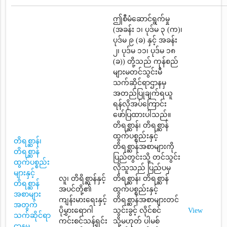
ဤစီမံဆောင်ရွက်မှု
(အခန်း ၁၊ ပုဒ်မ ၃ (က)၊
ပုဒ်မ ၉ (ခ) နှင့် အခန်း
၂၊ ပုဒ်မ ၁၁၊ ပုဒ်မ ၁၈
(ခ)) တို့သည် ကုန်စည်
များမတင်သွင်းမီ
သက်ဆိုင်ရာဌာနမှ
အတည်ပြုချက်ရယူ
ရန်လိုအပ်ကြောင်း
ဖော်ပြထားပါသည်။
တိရစ္ဆာန်၊ တိရစ္ဆာန်
ထွက်ပစ္စည်းနှင့်
တိရစ္ဆာန်၊
တိရစ္ဆာန်အစာများကို
တိရစ္ဆာန်
ပြည်တွင်းသို့ တင်သွင်း
ထွက်ပစ္စည်း
လိုသူသည် ပြည်ပမှ
များနှင့်
လူ၊ တိရိစ္ဆာန်နှင့်
တိရစ္ဆာန်၊ တိရစ္ဆာန်
တိရစ္ဆာန်
အပင်တို့၏
ထွက်ပစ္စည်းနှင့်
အစာများ
ကျန်းမားရေးနှင့်
တိရစ္ဆာန်အစာများတင်
အတွက်
ပိုမွှားရောဂါ
သွင်းခွင့် လိုင်စင်
View
သက်ဆိုင်ရာ
ကင်းစင်သန့်ရှင်း
သို့မဟုတ် ပါမစ်
ဌာနမှ