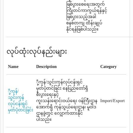
ဖြစ်ပွားစေရေးအတွက်
ကြိုတင်ကာကွယ်ရန်နှင့်
ဖြစ်ပွားသည့်အခါ
စနစ်တကျ ထိန်းချုပ်
နိုင်ရန်ဖြစ်ပါသည်။
လုပ်ထုံးလုပ်နည်းများ
Name
Description
Category
ို့ကုန်/သွင်းကုန်လုပ်ငန်းရှင်
မှတ်ပုံတင်ခြင်း နေပြည်တော်ရှိ
ို့ကုန်/
စီးပွားရေးနှင့်
သွင်းကုန်
ကူးသန်းရောင်းဝယ်ရေး ဝန်ကြီးဌာန
Import/Export
လုပ်ငန်းရှင်
အောက်ရှိ ကုန်သွယ်ရေးဌာန၊ မူဝါဒ
မှတ်ပုံတင်ခြင်း
ဌာနခွဲတွင် လျှောက်ထားနိုင်
ပါသည်။