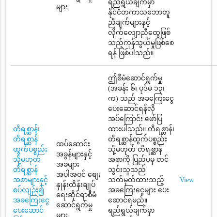
ရည်ရွယ်ချက်မှာ
များ
နိုင်ငံတကာသဘောတူ
ညီချက်များနှင့်
လိုက်လျောညီထွေဖြစ်
သည့်ကုန်သွယ်မှုဖြစ်စေ
ရန် ဖြစ်ပါသည်။
ဤစီမံဆောင်ရွက်မှု
(အခန်း ၆၊ ပုဒ်မ ၁၃၊
က) သည် အခကြေးငွေ
ပေးဆောင်ရန်လို
အပ်ကြောင်း ဖော်ပြ
တိရစ္ဆာန်၊
ထားပါသည်။ တိရစ္ဆာန်၊
တိရစ္ဆာန်
တိရစ္ဆာန်ထွက်ပစ္စည်း
ထပ်ဆောင်း
ထွက်ပစ္စည်း
သို့မဟုတ် တိရစ္ဆာန်
အခွန်များနှင့်
သို့မဟုတ်
အစာကို ပြည်ပမှ တင်
အခများ
တိရစ္ဆာန်
သွင်းသူသည်
အပါအဝင် စျေး
အစာများနှင့်
သတ်မှတ်ထားသည့်
View
နှုန်းထိန်းချုပ်
စပ်လျဉ်း၍
အခကြေးငွေများ ပေး
ရေးဆိုင်ရာစီမံ
အခကြေးငွေ
ဆောင်ရမည်။
ဆောင်ရွက်မှု
ပေးဆောင်
ရည်ရွယ်ချက်မှာ
များ