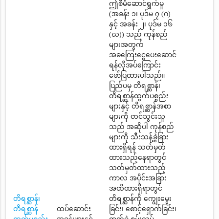
ဤစီမံဆောင်ရွက်မှု
(အခန်း ၁၊ ပုဒ်မ ၇ (ဂ)
နှင့် အခန်း ၂၊ ပုဒ်မ ၁၆
(ဃ)) သည် ကုန်စည်
များအတွက်
အခကြေးငွေပေးဆောင်
ရန်လိုအပ်ကြောင်း
ဖော်ပြထားပါသည်။
ပြည်ပမှ တိရစ္ဆာန်၊
တိရစ္ဆာန်ထွက်ပစ္စည်း
များနှင့် တိရစ္ဆာန်အစာ
များကို တင်သွင်းသူ
သည် အဆိုပါ ကုန်စည်
များကို သီးသန့်ခွဲခြား
ထားရှိရန် သတ်မှတ်
ထားသည့်နေရာတွင်
သတ်မှတ်ထားသည့်
ကာလ အပိုင်းအခြား
အထိထားရှိရာတွင်
တိရစ္ဆာန်၊
တိရစ္ဆာန်ကို ကျွေးမွေး
တိရစ္ဆာန်
ထပ်ဆောင်း
ခြင်း၊ စောင့်ရှောက်ခြင်း၊