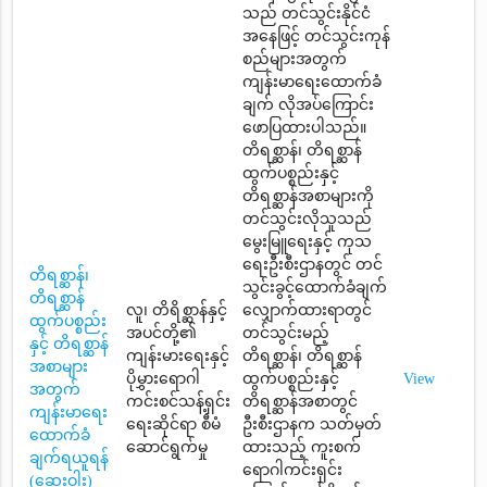
သည် တင်သွင်းနိုင်ငံ
အနေဖြင့် တင်သွင်းကုန်
စည်များအတွက်
ကျန်းမာရေးထောက်ခံ
ချက် လိုအပ်ကြောင်း
ဖောပြထားပါသည်။
တိရစ္ဆာန်၊ တိရစ္ဆာန်
ထွက်ပစ္စည်းနှင့်
တိရစ္ဆာန်အစာများကို
တင်သွင်းလိုသူသည်
မွေးမြူရေးနှင့် ကုသ
ရေးဦးစီးဌာနတွင် တင်
တိရစ္ဆာန်၊
သွင်းခွင့်ထောက်ခံချက်
တိရစ္ဆာန်
လူ၊ တိရိစ္ဆာန်နှင့်
လျှောက်ထားရာတွင်
ထွက်ပစ္စည်း
အပင်တို့၏
တင်သွင်းမည့်
နှင့် တိရစ္ဆာန်
ကျန်းမားရေးနှင့်
တိရစ္ဆာန်၊ တိရစ္ဆာန်
အစာများ
ပိုမွှားရောဂါ
ထွက်ပစ္စည်းနှင့်
View
အတွက်
ကင်းစင်သန့်ရှင်း
တိရစ္ဆာန်အစာတွင်
ကျန်းမာရေး
ရေးဆိုင်ရာ စီမံ
ဦးစီးဌာနက သတ်မှတ်
ထောက်ခံ
ဆောင်ရွက်မှု
ထားသည့် ကူးစက်
ချက်ရယူရန်
ရောဂါကင်းရှင်း
(ဆေးဝါး)