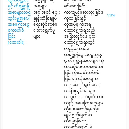
ထွက်ပစ္စည်း
အခွန်များနှင့်
ဓာတ်ခွဲ စမ်းသပ်
နှင့် တိရစ္ဆာန်
အခများ
စစ်ဆေးခြင်း၊
အစာများတင်
အပါအဝင် စျေး
ကာကွယ်ဆေးထိုးခြင်း၊
View
သွင်းမှုအပေါ်
နှုန်းထိန်းချုပ်
ကုသခြင်းနှင့်
အခကြေးငွေ
ရေးဆိုင်ရာစီမံ
လိုအပ်ချက်အရ
ကောက်ခံ
ဆောင်ရွက်မှု
ဆောင်ရွက်ရသည့်
ခြင်း
များ
အခြားလုပ်ငန်းများ
(ဆေးဝါး)
ဆောင်ရွက်ရာတွင်
လည်းကောင်း၊
တိရစ္ဆာန်ထွက်ပစ္စည်းနှ
င့် တိရစ္ဆာန်အစာများ ကို
ဓာတ်ခွဲစမ်းသပ်စစ်ဆေး
ခြင်း၊ ပိုးသတ်သန့်စင်
ခြင်းနှင့် လိုအပ်ချက်
အရ ဆောင်ရွက်သော
အခြားလုပ်ငန်းများ
အတွက် သတ်မှတ်ထား
သည့် အခကြေးငွေများ
ကိုပေးဆောင်ရမည်။
ရည်ရွယ်ချက်မှာ
တိရစ္ဆာန်များ
ကူးစက်ရောဂါ မ