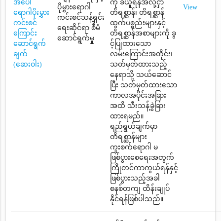
အပေါ်
ကို ခံယူရန်အလို့ငှာ
ပိုမွှားရောဂါ
View
ရောဂါပိုးမွှား
တိရစ္ဆာန်၊ တိရစ္ဆာန်
ကင်းစင်သန့်ရှင်း
ကင်းစင်
ထွက်ပစ္စည်းများနှင့်
ရေးဆိုင်ရာ စီမံ
ကြောင်း
တိရစ္ဆာန်အစာများကို ခွ
ဆောင်ရွက်မှု
ဆောင်ရွက်
င့်ပြုထားသော
ချက်
လမ်းကြောင်းအတိုင်း၊
(ဆေးဝါး)
သတ်မှတ်ထားသည့်
နေရာသို့ သယ်ဆောင်
ပြီး သတ်မှတ်ထားသော
ကာလအပိုင်းအခြား
အထိ သီးသန့်ခွဲခြား
ထားရမည်။
ရည်ရွယ်ချက်မှာ
တိရစ္ဆာန်များ
ကူးစက်ရောဂါ မ
ဖြစ်ပွားစေရေးအတွက်
ကြိုတင်ကာကွယ်ရန်နှင့်
ဖြစ်ပွားသည့်အခါ
စနစ်တကျ ထိန်းချုပ်
နိုင်ရန်ဖြစ်ပါသည်။