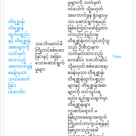
မှုများကို သတ်မှတ်
ဝင်ပေါက် သို့မဟုတ်
အကောက်ခွန် ရုံးများမှ
တိရစ္ဆာန်၊
သာ ဆောင်ရွက်ရမည်
တိရစ္ဆာန်
ဖြစ်ကြောင်းဖော်ပြထား
ထွက်ပစ္စည်း
ပါသည်။ ပြည်ပမှ
နှင့် တိရစ္ဆာန်
တိရစ္ဆာန်တင်သွင်းလိုသူ
သင်္ဘောမတင်မီ
အစာများကို
သည် ဦးစီးဌာနက
ကြိုတင်စစ်ဆေး
သတ်မှတ်
သတ်မှတ်ထားသည့်
ခြင်းနှင့် အခြား
View
ထားသည့်
လေဆိပ်၊ သင်္ဘောဆိပ်
သောဆောင်ရွက်
အကောက်ခွန်
သို့မဟုတ် စစ်ဆေးရေး
မှုများ
စခန်းမှသာ
စခန်းမှသာ တိရစ္ဆာန်၊
သယ်ဆောင်
တိရစ္ဆာန်ထွက်ပစ္စည်း
ခြင်း
များနှင့် တိရစ္ဆာန်အစာ
(ဆေးဝါး)
များကို တင်သွင်းရ
မည်။ ရည်ရွယ်ချက်မှာ
တိရစ္ဆာန်များ
ကူးစက်ရောဂါ မ
ဖြစ်ပွားစေရေးအတွက်
ကြိုတင်ကာကွယ်ရန်နှင့်
ဖြစ်ပွားသည့်အခါ