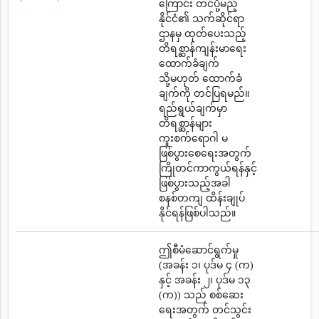
ကြောင်း တင်ပို့မည့်
နိုင်ငံ၏ သက်ဆိုင်ရာ
ဌာနမှ ထုတ်ပေးသည့်
တိရစ္ဆာန်ကျန်းမာရေး
ထောက်ခံချက်
သို့မဟုတ် ထောက်ခံ
ချက်ကို တင်ပြရမည်။
ရည်ရွယ်ချက်မှာ
တိရစ္ဆာန်များ
ကူးစက်ရောဂါ မ
ဖြစ်ပွားစေရေးအတွက်
ကြိုတင်ကာကွယ်ရန်နှင့်
ဖြစ်ပွားသည့်အခါ
စနစ်တကျ ထိန်းချုပ်
နိုင်ရန်ဖြစ်ပါသည်။
ဤစီမံဆောင်ရွက်မှု
(အခန်း ၁၊ ပုဒ်မ ၄ (က)
နှင့် အခန်း ၂၊ ပုဒ်မ ၁၃
(က)) သည် စစ်ဆေး
ရေးအတွက် တင်သွင်း