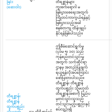
ခြင်း
တိရစ္ဆာန်များ
(ဆေးဝါး)
ကူးစက်ရောဂါ မ
ဖြစ်ပွားစေရေးအတွက်
ကြိုတင်ကာကွယ်ရန်နှင့်
ဖြစ်ပွားသည့်အခါ
စနစ်တကျ ထိန်းချုပ်
နိုင်ရန်ဖြစ်ပါသည်။
ဤစီမံဆောင်ရွက်မှု
(ပုဒ်မ ၅၊ ၁၀) သည်
ကုန်စည်တင်သွင်းမှု
အတွက် သက်ဆိုင်ရာ
ဌာနမှ အတည်ပြုချက်
ရယူရန်လိုအပ်ကြောင်း
ဖော်ပြထားပါသည်။
တိရစ္ဆာန်၊ တိရစ္ဆာန်
ထွက်ပစ္စည်း သို့မဟုတ်
တိရစ္ဆာန်အစာကို ပြည်ပ
တိရစ္ဆာန်၊
မှတင်သွင်းသူသည်
တိရစ္ဆာန်
တင်သွင်းမည့်ပစ္စည်းနှင့်
ထွက်ပစ္စည်း
စပ်လျဉ်း၍
သို့မဟုတ်
လူ၊ တိရိစ္ဆာန်နှင့်