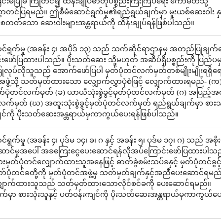
င်းမပြုမီ ကြိုတင်၍ ထိန်းချုပ်ဓာတုပစ္စည်းကြီးကြပ်ရေး ကော်မတီသို့
ာတင်ပြရမည်။ ဤစီမံဆောင်ရွက်မှု၏ရည်ရွယ်ချက်မှာ မူးယစ်ဆေးဝါး နှင်
စေတတ်သော ဆေးဝါးများအန္တရာယ်ကို ထိန်းချုပ်ရန်ဖြစ်ပါသည်။
်ရွက်မှု (အခန်း ၄၊ အပိုဒ် ၁၃) သည် သက်ဆိုင်ရာဌာနမှ အတည်ပြုချက်ရ
းဖော်ပြထားပါသည်။ ပိုးသတ်ဆေး သို့မဟုတ် အဆိပ်ရှိပစ္စည်းကို ပြည်ပ
းပြုလုပ်လိုသူသည် အောက်ဖော်ပြပါ မှတ်ပုံတင်လက်မှတ်တစ်မျိုးမျိုးရရှ
်အဖွဲ့သို့ သတ်မှတ်ထားသော လျှောက်လွှာပုံစံဖြင့် လျှောက်ထားရမည်- (က
့မှတ်ပုံတင်လက်မှတ် (ခ) ယာယီသုံးစွဲခွင့်မှတ်ပုံတင်လက်မှတ် (ဂ) အပြည့်အဝသု
လက်မှတ် (ဃ) အထူးသုံးစွဲခွင့်မှတ်ပုံတင်လက်မှတ် ရည်ရွယ်ချက်မှာ စားသုံ
င်ကို ပိုးသတ်ဆေးအန္တရာယ်မှကာကွယ်ပေးရန်ဖြစ်ပါသည်။
ရွက်မှု (အခန်း ၄၊ ပုဒ်မ ၁၄၊ ခ၊ ဂ နှင့် အခန်း ၅၊ ပုဒ်မ ၁၇၊ ဂ) သည် အစို
ောင်မှုအပေါ် အခကြေးငွေပေးဆောင်ရန်လိုအပ်ကြောင်းဖော်ပြထားပါသ
မှတ်ပုံတင်လျှောက်ထားသူအနေဖြင့် ဓာတ်ခွဲစမ်းသပ်ခနှင့် မှတ်ပုံတင်ခွင်
တ်ပုံတင်ခတို့ကို မှတ်ပုံတင်အဖွဲ့မှ သတ်မှတ်ချက်နှင့်အညီပေးဆောင်ရမည
လျှောက်ထားသူသည် သတ်မှတ်ထားသောလိုင်စင်ခကို ပေးဆောင်ရမည်။
က်မှာ စားသုံးသူနှင့် ပတ်ဝန်းကျင်ကို ပိုးသတ်ဆေးအန္တရာယ်မှကာကွယ်ပေး