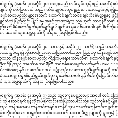
်ရွက်မှု (အခန်း ၄၊ အပိုဒ် ၂၀၊ က၊၃)သည် တင်သွင်းကုန်စည်အပေါ် စုံစမ
ချက်ကို ဖော်ပြထားပါသည်။ ထိန်းချုပ်ဓာတုပစ္စည်းများတင်သွင်းခွင့်ရရှိ
ျုပ်ဓာတုပစ္စည်းများအတွက် ထောက်ခံချက်တစ်ခုချင်းစီ၏မိတ္ထူနှင့် ခွင့်
င်းစီကို ပြည်တွင်းပြည်ပမှ အခွင့်အာဏာရှိသူ သို့မဟုတ် တာဝန်ရှိသူ၏ စ
ည်။ ဤစီမံဆောင်ရွက်မှု၏ရည်ရွယ်ချက်မှာ မူးယစ်ဆေးဝါး နှင့် စိတ်ကိုပြ
ဆေးဝါးများအန္တရာယ်ကို ထိန်းချုပ်ရန်ဖြစ်ပါသည်။
ရွက်မှု (အခန်း ၄၊ အပိုဒ် ၂၁၊ က၊ ၁ နှင့် အပိုဒ် ၂၂၊ က၊ ၆) သည် သင်္ဘ
စ်ဆေးမှုခံယူရန်လိုအပ်ကြောင်းဖော်ပြထားပါသည်။ ပြည်ပမှ ထိန်းချုပ်ဓာတ
ူသည် ထိန်းချုပ်ဓာတုပစ္စည်းကြီးကြပ်ရေးကော်မတီ၏ ထောက်ခံချက်နှင်
ု့တင်ပြသည့် သင်္ဘောမတင်မီကြိုတင်စစ်ဆေးချက်လက်မှတ် (Pre-Shipm
n Certificate) နှင့် အရောင်းအဝယ် ပဋိညာဉ်/ သဘောတူညီချက်များကို တင
ံဆောင်ရွက်မှု၏ရည်ရွယ်ချက်မှာ မူးယစ်ဆေးဝါး နှင့် စိတ်ကိုပြောင်းလ
းများအန္တရာယ်ကို ထိန်းချုပ်ရန်ဖြစ်ပါသည်။
ရွက်မှု (အခန်း ၄၊ အပိုဒ် ၉) သည် သွင်းကုန်ပစ္စည်းများအပေါ် လမ်းကြေ
းကို ဆောင်ရွက်ရန်လိုအပ်ကြောင်းဖော်ပြထားပါသည်။ သွင်းကုန်ခွင့်ပြုချ
ည် ကုန်အမှာစာ၊ ကုန်တင်စာရင်း၊ ကုန်ပို့လွှာ၊ သင်္ဘောကုန်တင်စာရွက်
 အခြားလိုအပ်သော စာရွက်စာတမ်းအထောက်အထား မိတ္ထူများကို ပူးတဲ၍ ပ