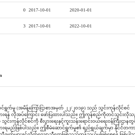
0
2017-10-01
2020-01-01
3
2017-10-01
2022-10-01
n
်ရွက်မှု (အမိန့်ကြော်ငြာစာအမှတ် ၂၂/၂၀၁၉) သည် သွင်းကုန်လိုင်စင်
းရန် လိုအပ်ကြောင်း ဖော်ပြထားပါသည်။ ဤကုန်စည်ကိုတင်သွင်းလိုသည
သွင်းကုန်လိုင်စင်ကို စီးပွားရေးနှင့်ကူးသန်းရောင်းဝယ်ရေးဝန်ကြီးဌာနတွင
းရမည်ဖြစ်ပါသည်။ ဤစီမံဆောင်ရွက်မှု၏ ရည်ရွယ်ချက်မှာ နိုင်ငံတက
ျက်များနှင့်လိုက်လျောညီထွေဖြစ်သည့်ကုန်သွယ်မှုဖြစ်စေရန် ဖြစ်ပါ