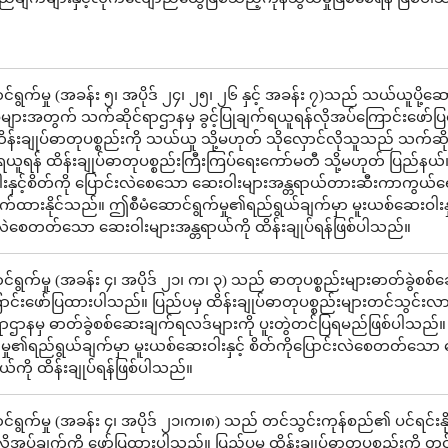
ရွက်မှု (အခန်း ၅၊ အပိုဒ် ၂၄၊ ၂၅၊ ၂၆ နှင့် အခန်း ၇)သည် သယ်ယူပို့ဆောင်
မှုများအတွက် သက်ဆိုင်ရာဌာနမှ ခွင့်ပြုချက်ရယူရန်လိုအပ်ကြောင်းဖော်ပ
န်းချုပ်ဓာတုပစ္စည်းကို သယ်ယူ သို့မဟုတ် သိုလှောင်လိုသူသည် သက်ဆိုင
ရယူရန် ထိန်းချုပ်ဓာတုပစ္စည်းကြီးကြပ်ရေးကော်မတီ သို့မဟုတ် ပြည်နယ်၊ တ
နှင့်စိတ်ကို ပြောင်းလဲစေသော ဆေးဝါးများအန္တရာယ်တားဆီးကာကွယ်ရေ
ာက်ထားနိုင်သည်။ ဤစီမံဆောင်ရွက်မှု၏ရည်ရွယ်ချက်မှာ မူးယစ်ဆေးဝါးနှင
းလဲစေတတ်သော ဆေးဝါးများအန္တရာယ်ကို ထိန်းချုပ်ရန်ဖြစ်ပါသည်။
်ရွက်မှု (အခန်း ၄၊ အပိုဒ် ၂၁၊ က၊ ၃) သည် ဓာတုပစ္စည်းများဓာတ်ခွဲစစ်
ာင်းဖော်ပြထားပါသည်။ ပြည်ပမှ ထိန်းချုပ်ဓာတုပစ္စည်းများတင်သွင်
ာဌာနမှ ဓာတ်ခွဲစစ်ဆေးချက်ရလဒ်များကို ပူးတွဲတင်ပြရမည်ဖြစ်ပါသည်။
မှု၏ရည်ရွယ်ချက်မှာ မူးယစ်ဆေးဝါးနှင့် စိတ်ကိုပြောင်းလဲစေတတ်သော
ယ်ကို ထိန်းချုပ်ရန်ဖြစ်ပါသည်။
ရွက်မှု (အခန်း ၄၊ အပိုဒ် ၂၁၊က၊၈) သည် တင်သွင်းကုန်စည်၏ ပင်ရင်းနို
လိုအပ်ချက်ကို ဖော်ပြထားပါသည်။ ပြည်ပမှ ထိန်းချုပ်ဓာတုပစ္စည်းကို တင