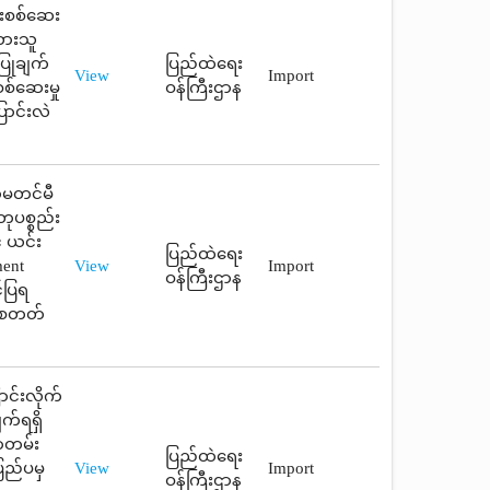
်းစစ်ဆေး
ထားသူ
ပြုချက်
ပြည်ထဲရေး
View
Import
စ်ဆေးမှု
ဝန်ကြီးဌာန
ောင်းလဲ
ောမတင်မီ
ုပစ္စည်း
့ ယင်း
ပြည်ထဲရေး
ent
View
Import
ဝန်ကြီးဌာန
်ပြရ
ဲစေတတ်
ာင်းလိုက်
က်ရရှိ
စာတမ်း
ပြည်ထဲရေး
ြည်ပမှ
View
Import
ဝန်ကြီးဌာန