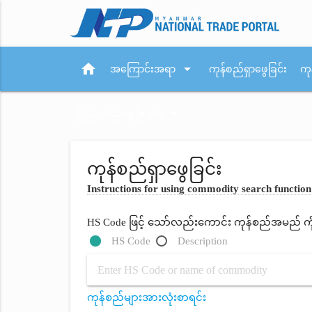
home
arrow_drop_down
အကြောင်းအရာ
ကုန်စည်ရှာဖွေခြင်း
ကု
arrow_drop_down
ပြည်ပစည်းမျဉ်းများ
ကုန်စည်ရှာဖွေခြင်း
Instructions for using commodity search function
HS Code ဖြင့် သော်လည်းကောင်း ကုန်စည်အမည် ကိုရိ
HS Code
Description
ကုန်စည်များအားလုံးစာရင်း