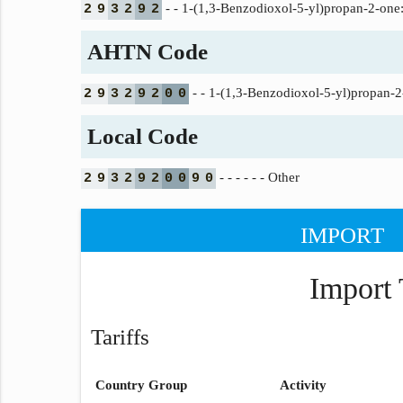
- - 1-(1,3-Benzodioxol-5-yl)propan-2-one
2
9
3
2
9
2
AHTN Code
- - 1-(1,3-Benzodioxol-5-yl)propan-2
2
9
3
2
9
2
0
0
Local Code
- - - - - - Other
2
9
3
2
9
2
0
0
9
0
IMPORT
Import 
Tariffs
Country Group
Activity