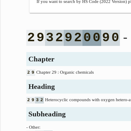
If you want to search by HS Code (2022 Version) pl
- 
2
9
3
2
9
2
0
0
9
0
Chapter
Chapter 29 : Organic chemicals
2
9
Heading
Heterocyclic compounds with oxygen hetero-at
2
9
3
2
Subheading
- Other: