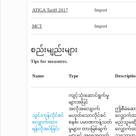
ATIGA Tariff 2017
Import
MCT
Import
စည်းမျည်းများ
Tips for measures.
Name
Type
Descriptio
ကျင့်သုံးဆောင်ရွက်မှု
များအပြင်
အလိုအလျောက်
ဤစီမံဆောင
သွင်းကုန်လိုင်စင်
မဟုတ်သောလိုင်စင်
လျှောက်ထာ
လျှောက်ထား
စနစ်၊ ပမာဏကန့်သတ်
မည်သူမဆို 
ရန်လိုအပ်ခြင်း
မှုများ၊ တားမြစ်ချက်
လျှောက်ထာ
များနှင့် အရေအတွက်
သဘောတူညီခ