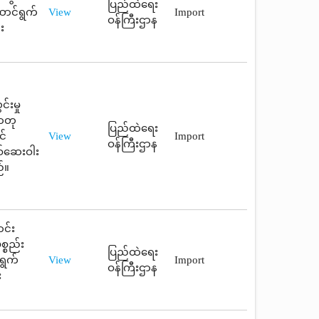
ပြည်ထဲရေး
ာင်ရွက်
View
Import
ဝန်ကြီးဌာန
း
်းမှု
ာတု
ပြည်ထဲရေး
င်
View
Import
ဝန်ကြီးဌာန
စ်ဆေးဝါး
်။
ာင်း
္စည်း
ပြည်ထဲရေး
ရွက်
View
Import
ဝန်ကြီးဌာန
း