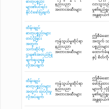
ဓာတုပစ္စည်း
နည်းပညာ
လာသူသည် 
များ၏ပင်ရင်း
အတားအဆီးများ
မှု၏ရည်ရွ
နိုင်ငံဖော်ပြချက်
အန္တရာယ်ကိ
ထိန်းချုပ်
ဓာတုပစ္စည်းများ
ဤစီမံဆောင်
တင်ပို့ခြင်း
ကုန်သွယ်မှုဆိုင်ရာ
အတွက် သက
အတွက်
နည်းပညာ
ပစ္စည်းမျ
သက်ဆိုင်ရာ
အတားအဆီးများ
ထောက်ခံခ
ဌာန၏အတည်ပြု
နှင့် စိတ
ချက်ရယူရန်
လိုအပ်ချက်
ဤစီမံဆောင်
ထိန်းချုပ်
ကုန်သွယ်မှုဆိုင်ရာ
ဖော်ပြထားပ
ဓာတုပစ္စည်းများ
နည်းပညာ
များကို လ
အတွက် ထုပ်ပိုးမှု
အတားအဆီးများ
မှု၏ရည်ရွ
လိုအပ်ချက်
အန္တရာယ်ကိ