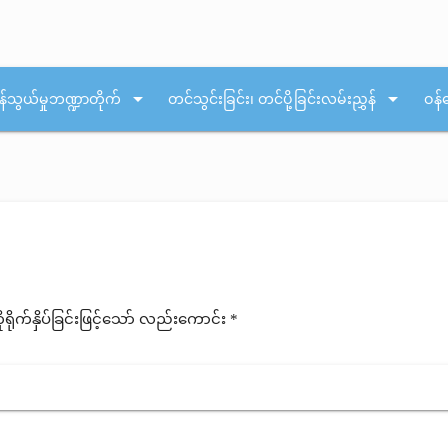
arrow_drop_down
arrow_drop_down
န်သွယ်မှုဘဏ္ဍာတိုက်
တင်သွင်းခြင်း၊ တင်ပို့ခြင်းလမ်းညွှန်
ဝန်
ုက်နှိပ်ခြင်းဖြင့်သော် လည်းကောင်း *