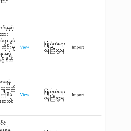
မှုနှင့်
ြထား
်ရာ ခွင်
ပြည်ထဲရေး
ိုင်း မူ
View
Import
ဝန်ကြီးဌာန
းအဖွဲ့
့် စိတ်
ဆေးရန်
းလာသူသည်
ပြည်ထဲရေး
 ဤစီမံ
View
Import
ဝန်ကြီးဌာန
 ဆေးဝါး
င်ငံ
်သွင်း