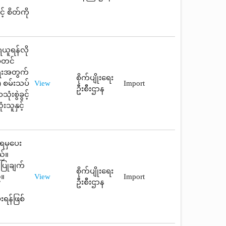
့ စိတ်ကို
ယူရန်လို
မှတင်
ိရေးအတွက်
စိုက်ပျိုးရေး
) စမ်းသပ်
View
Import
ဦးစီးဌာန
ံးစွဲခွင့်
းသူနှင့်
းရမှပေး
ည်။
့ပြုချက်
စိုက်ပျိုးရေး
်။
View
Import
ဦးစီးဌာန
ရန်ဖြစ်