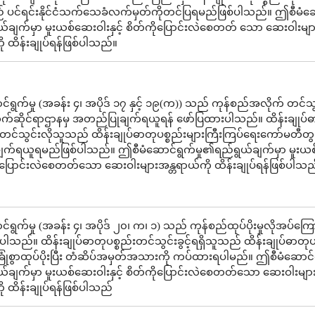
ပင်ရင်းနိုင်ငံသက်သေခံလက်မှတ်ကိုတင်ပြရမည်ဖြစ်ပါသည်။ ဤစီမံဆေ
ယ်ချက်မှာ မူးယစ်ဆေးဝါးနှင့် စိတ်ကိုပြောင်းလဲစေတတ် သော ဆေးဝါးမျာ
ု ထိန်းချုပ်ရန်ဖြစ်ပါသည်။
ရွက်မှု (အခန်း ၄၊ အပိုဒ် ၁၇ နှင့် ၁၉(က)) သည် ကုန်စည်အလိုက် တင်သွင
်ဆိုင်ရာဌာနမှ အတည်ပြုချက်ရယူရန် ဖော်ပြထားပါသည်။ ထိန်းချုပ်ဓ
ားတင်သွင်းလိုသူသည် ထိန်းချုပ်ဓာတုပစ္စည်းများကြီးကြပ်ရေးကော်မတီတွ
ျက်ရယူရမည်ဖြစ်ပါသည်။ ဤစီမံဆောင်ရွက်မှု၏ရည်ရွယ်ချက်မှာ မူးယ
်ကိုပြောင်းလဲစေတတ်သော ဆေးဝါးများအန္တရာယ်ကို ထိန်းချုပ်ရန်ဖြစ်ပါသည
ရွက်မှု (အခန်း ၄၊ အပိုဒ် ၂၀၊ က၊ ၁) သည် ကုန်စည်ထုပ်ပိုးမှုလိုအပ်ကြေ
ါသည်။ ထိန်းချုပ်ဓာတုပစ္စည်းတင်သွင်းခွင့်ရရှိသူသည် ထိန်းချုပ်ဓာတုပစ
ုံခြုံစွာထုပ်ပိုးပြီး တံဆိပ်အမှတ်အသားကို ကပ်ထားရပါမည်။ ဤစီမံဆောင်
ယ်ချက်မှာ မူးယစ်ဆေးဝါးနှင့် စိတ်ကိုပြောင်းလဲစေတတ်သော ဆေးဝါးမျာ
ု ထိန်းချုပ်ရန်ဖြစ်ပါသည်