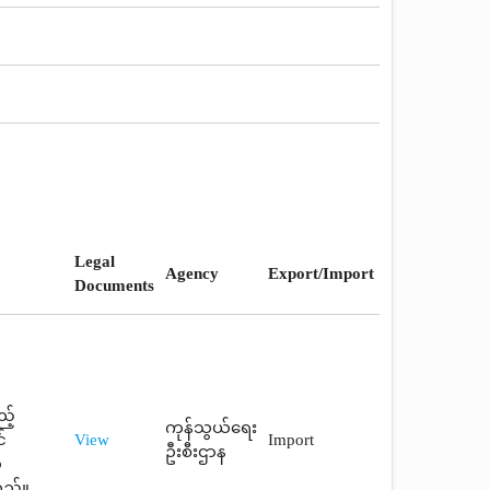
Legal
Agency
Export/Import
Documents
့်
ကုန်သွယ်ရေး
်
View
Import
ဦးစီးဌာန
ာ
သည်။