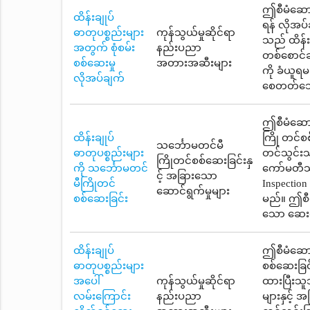
ဤစီမံဆောင
ထိန်းချုပ်
ရန် လိုအပ်
ဓာတုပစ္စည်းများ
ကုန်သွယ်မှုဆိုင်ရာ
သည် ထိန်းခ
အတွက် စုံစမ်း
နည်းပညာ
တစ်စောင်ချ
စစ်ဆေးမှု
အတားအဆီးများ
ကို ခံယူရမ
လိုအပ်ချက်
စေတတ်သော 
ဤစီမံဆောင်
ထိန်းချုပ်
ကြို တင်စ
သင်္ဘောမတင်မီ
ဓာတုပစ္စည်းများ
တင်သွင်းသ
ကြိုတင်စစ်ဆေးခြင်းနှ
ကို သင်္ဘောမတင်
ကော်မတီသိ
င့် အခြားသော
မီကြိုတင်
Inspectio
ဆောင်ရွက်မှုများ
စစ်ဆေးခြင်း
မည်။ ဤစီမ
သော ဆေးဝါ
ထိန်းချုပ်
ဤစီမံဆောင်
ဓာတုပစ္စည်းများ
စစ်ဆေးခြင်
အပေါ်
ကုန်သွယ်မှုဆိုင်ရာ
ထားပြီးသူသ
လမ်းကြောင်း
နည်းပညာ
များနှင့်