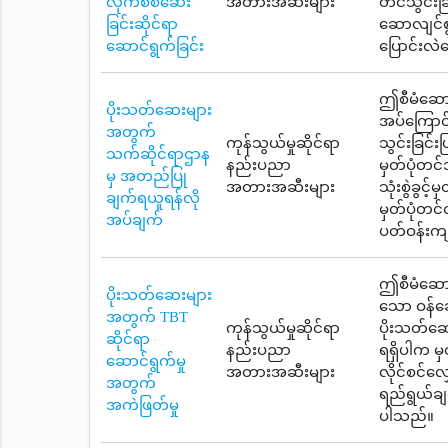
လိုက်စစ်ဆေး
အတားအဆီးများ
တင်သွင်းခြ
ခြင်းဆိုင်ရာ
ဆောလျင်စွ
ဆောင်ရွက်ခြင်း
ပြောင်းလဲ
ဤစီမံဆောင
ပိုးသတ်ဆေးများ
အပ်ကြောင်
အတွက်
ကုန်သွယ်မှုဆိုင်ရာ
သွင်းခြင်
သက်ဆိုင်ရာဌာန
နည်းပညာ
မှတ်ပုံတင
မှ အတည်ပြု
အတားအဆီးများ
သုံးစွဲခွင်
ချက်ရယူရန်လို
မှတ်ပုံတင်
အပ်ချက်
ပတ်ဝန်းကျ
ဤစီမံဆောင်
ပိုးသတ်ဆေးများ
သော ဝန်ဆ
အတွက် TBT
ကုန်သွယ်မှုဆိုင်ရာ
ပိုးသတ်ဆေး
ဆိုင်ရာ
နည်းပညာ
ရရှိပါက မှ
ဆောင်ရွက်မှု
အတားအဆီးများ
လိုင်စင်
အတွက်
ရည်ရွယ်ချ
အကဲဖြတ်မှု
ပါသည်။