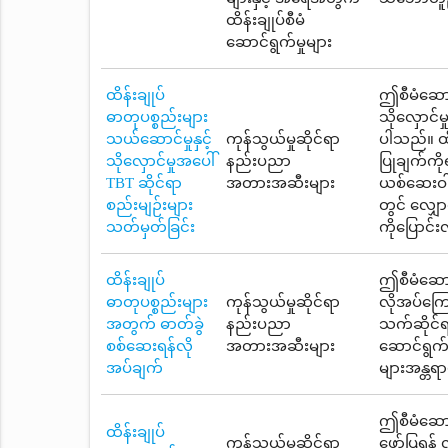
ထိန်းချုပ်စီမံ
ဆောင်ရွက်မှုများ
ထိန်းချုပ်
ဤစီမံဆောင်
ဓာတုပစ္စည်းများ
သိုလှောင်
သယ်ဆောင်မှုနှင့်
ကုန်သွယ်မှုဆိုင်ရာ
ပါသည်။ ထိ
သိုလှောင်မှုအပေါ်
နည်းပညာ
ပြုချက်ကို
TBT ဆိုင်ရာ
အတားအဆီးများ
ယစ်ဆေးဝါး
စည်းမျဉ်းများ
တွင် လျှေ
သတ်မှတ်ခြင်း
ကိုပြောင်
ထိန်းချုပ်
ဤစီမံဆောင
ဓာတုပစ္စည်းများ
ကုန်သွယ်မှုဆိုင်ရာ
လိုအပ်ကြေ
အတွက် ဓာတ်ခွဲ
နည်းပညာ
သက်ဆိုင်ရ
စစ်ဆေးရန်လို
အတားအဆီးများ
ဆောင်ရွက်
အပ်ချက်
များအန္တရာ
ဤစီမံဆောင်
ထိန်းချုပ်
ကုန်သွယ်မှုဆိုင်ရာ
ဖော်ပြရန် 