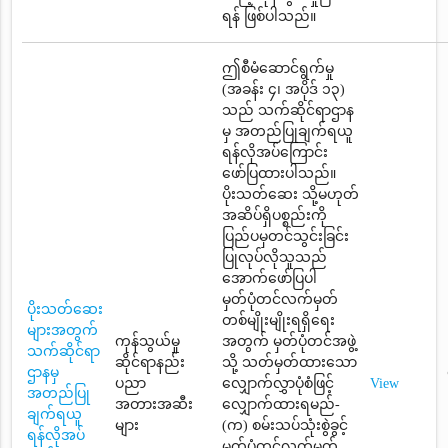
ရန် ဖြစ်ပါသည်။
ဤစီမံဆောင်ရွက်မှု
(အခန်း ၄၊ အပိုဒ် ၁၃)
သည် သက်ဆိုင်ရာဌာန
မှ အတည်ပြုချက်ရယူ
ရန်လိုအပ်ကြောင်း
ဖော်ပြထားပါသည်။
ပိုးသတ်ဆေး သို့မဟုတ်
အဆိပ်ရှိပစ္စည်းကို
ပြည်ပမှတင်သွင်းခြင်း
ပြုလုပ်လိုသူသည်
အောက်ဖော်ပြပါ
မှတ်ပုံတင်လက်မှတ်
ပိုးသတ်ဆေး
တစ်မျိုးမျိုးရရှိရေး
များအတွက်
ကုန်သွယ်မှု
အတွက် မှတ်ပုံတင်အဖွဲ့
သက်ဆိုင်ရာ
ဆိုင်ရာနည်း
သို့ သတ်မှတ်ထားသော
ဌာနမှ
ပညာ
လျှောက်လွှာပုံစံဖြင့်
View
အတည်ပြု
အတားအဆီး
လျှောက်ထားရမည်-
ချက်ရယူ
များ
(က) စမ်းသပ်သုံးစွဲခွင့်
ရန်လိုအပ်
မှတ်ပုံတင်လက်မှတ်