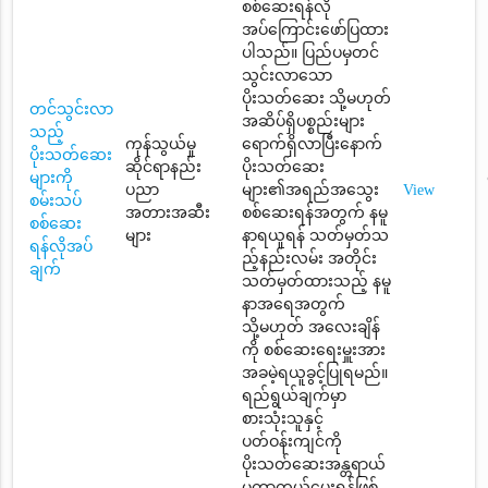
စစ်ဆေးရန်လို
အပ်ကြောင်းဖော်ပြထား
ပါသည်။ ပြည်ပမှတင်
သွင်းလာသော
ပိုးသတ်ဆေး သို့မဟုတ်
တင်သွင်းလာ
အဆိပ်ရှိပစ္စည်းများ
သည့်
ကုန်သွယ်မှု
ရောက်ရှိလာပြီးနောက်
ပိုးသတ်ဆေး
ဆိုင်ရာနည်း
ပိုးသတ်ဆေး
များကို
ပညာ
များ၏အရည်အသွေး
View
စမ်းသပ်
အတားအဆီး
စစ်ဆေးရန်အတွက် နမူ
စစ်ဆေး
များ
နာရယူရန် သတ်မှတ်သ
ရန်လိုအပ်
ည့်နည်းလမ်း အတိုင်း
ချက်
သတ်မှတ်ထားသည့် နမူ
နာအရေအတွက်
သို့မဟုတ် အလေးချိန်
ကို စစ်ဆေးရေးမှူးအား
အခမဲ့ရယူခွင့်ပြုရမည်။
ရည်ရွယ်ချက်မှာ
စားသုံးသူနှင့်
ပတ်ဝန်းကျင်ကို
ပိုးသတ်ဆေးအန္တရာယ်
မှကာကွယ်ပေးရန်ဖြစ်