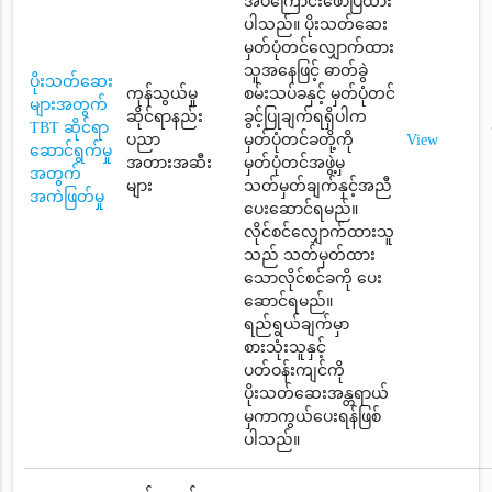
အပ်ကြောင်းဖော်ပြထား
ပါသည်။ ပိုးသတ်ဆေး
မှတ်ပုံတင်လျှောက်ထား
သူအနေဖြင့် ဓာတ်ခွဲ
ပိုးသတ်ဆေး
ကုန်သွယ်မှု
စမ်းသပ်ခနှင့် မှတ်ပုံတင်
များအတွက်
ဆိုင်ရာနည်း
ခွင့်ပြုချက်ရရှိပါက
TBT ဆိုင်ရာ
ပညာ
မှတ်ပုံတင်ခတို့ကို
View
ဆောင်ရွက်မှု
အတားအဆီး
မှတ်ပုံတင်အဖွဲ့မှ
အတွက်
များ
သတ်မှတ်ချက်နှင့်အညီ
အကဲဖြတ်မှု
ပေးဆောင်ရမည်။
လိုင်စင်လျှောက်ထားသူ
သည် သတ်မှတ်ထား
သောလိုင်စင်ခကို ပေး
ဆောင်ရမည်။
ရည်ရွယ်ချက်မှာ
စားသုံးသူနှင့်
ပတ်ဝန်းကျင်ကို
ပိုးသတ်ဆေးအန္တရာယ်
မှကာကွယ်ပေးရန်ဖြစ်
ပါသည်။