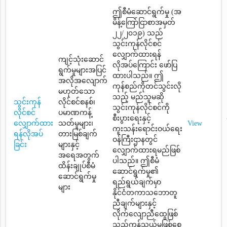
ဤစီမံဆောင်ရွက်မှု (အ
မိန့်ကြော်ငြာစာအမှတ်
၂၂/၂၀၁၉) သည်
သွင်းကုန်လိုင်စင်
လျှောက်ထားရန်
ကျင့်သုံးဆောင်
လိုအပ်ကြောင်း ဖော်ပြ
ရွက်မှုများအပြင်
ထားပါသည်။ ဤ
အလိုအလျောက်
ကုန်စည်ကိုတင်သွင်းလို
မဟုတ်သော
သည့် မည်သူမဆို
သွင်းကုန်
လိုင်စင်စနစ်၊
သွင်းကုန်လိုင်စင်ကို
လိုင်စင်
ပမာဏကန့်
စီးပွားရေးနှင့်
လျှောက်ထား
သတ်မှုများ၊
View
ကူးသန်းရောင်းဝယ်ရေး
ရန်လိုအပ်
တားမြစ်ချက်
ဝန်ကြီးဌာနတွင်
ခြင်း
များနှင့်
လျှောက်ထားရမည်ဖြစ်
အရေအတွက်
ပါသည်။ ဤစီမံ
ထိန်းချုပ်စီမံ
ဆောင်ရွက်မှု၏
ဆောင်ရွက်မှု
ရည်ရွယ်ချက်မှာ
များ
နိုင်ငံတကာသဘောတူ
ညီချက်များနှင့်
လိုက်လျောညီထွေဖြစ်
သည့်ကုန်သွယ်မှုဖြစ်စေ