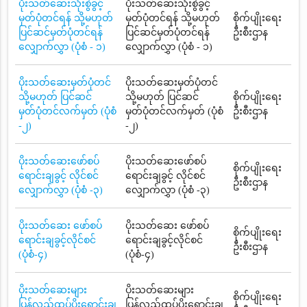
ပိုးသတ်ဆေးသုံးစွဲခွင့်
ပိုးသတ်ဆေးသုံးစွဲခွင့်
မှတ်ပုံတင်ရန် သို့မဟုတ်
မှတ်ပုံတင်ရန် သို့မဟုတ်
စိုက်ပျိုးရေး
ပြင်ဆင်မှတ်ပုံတင်ရန်
ပြင်ဆင်မှတ်ပုံတင်ရန်
ဦးစီးဌာန
လျှောက်လွှာ (ပုံစံ - ၁)
လျှောက်လွှာ (ပုံစံ - ၁)
ပိုးသတ်ဆေးမှတ်ပုံတင်
ပိုးသတ်ဆေးမှတ်ပုံတင်
သို့မဟုတ် ပြင်ဆင်
သို့မဟုတ် ပြင်ဆင်
စိုက်ပျိုးရေး
မှတ်ပုံတင်လက်မှတ် (ပုံစံ
မှတ်ပုံတင်လက်မှတ် (ပုံစံ
ဦးစီးဌာန
-၂)
-၂)
ပိုးသတ်ဆေးဖော်စပ်
ပိုးသတ်ဆေးဖော်စပ်
စိုက်ပျိုးရေး
ရောင်းချခွင့် လိုင်စင်
ရောင်းချခွင့် လိုင်စင်
ဦးစီးဌာန
လျှောက်လွှာ (ပုံစံ -၃)
လျှောက်လွှာ (ပုံစံ -၃)
ပိုးသတ်ဆေး ဖော်စပ်
ပိုးသတ်ဆေး ဖော်စပ်
စိုက်ပျိုးရေး
ရောင်းချခွင့်လိုင်စင်
ရောင်းချခွင့်လိုင်စင်
ဦးစီးဌာန
(ပုံစံ-၄)
(ပုံစံ-၄)
ပိုးသတ်ဆေးများ
ပိုးသတ်ဆေးများ
စိုက်ပျိုးရေး
ပြန်လည်ထုပ်ပိုးရောင်းချ
ပြန်လည်ထုပ်ပိုးရောင်းချ