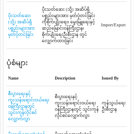
ပိုးသတ်ဆေး (သို့) အဆိပ်ရှိ
ပိုးသတ်ဆေး
ပစ္စည်းများအား မှတ်ပုံတင်ခြင်း
(သို့) အဆိပ်ရှိ
ကိုစိုက်ပျိုးရေး၊ မွေးမြူရေးနှင့်
Import/Export
ပစ္စည်းများအား
ဆည်မြောင်းဝန်ကြီးဌာန၊
မှတ်ပုံတင်ခြင်း
စိုက်ပျိုးရေးဦးစီးဌာန တွင်
လျှောက်ထားခြင်း
ပုံစံများ
Name
Description
Issued By
စီးပွားရေးနှင့်
စီးပွားရေးနှင့်
ကူးသန်းရောင်းဝယ်ရေး
ကူးသန်းရောင်းဝယ်ရေး
ကုန်သွယ်ရေး
ဝန်ကြီးဌာနတွင်
ဝန်ကြီးဌာနတွင် သွင်းကုန်
ဦးစီးဌာန
သွင်းကုန်လိုင်စင်
လိုင်စင်လျှောက်လွှာ
လျှောက်လွှာ