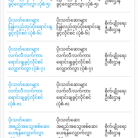
ဦးစီးဌာန
ခွင့်လျှောက်လွှာ (ပုံစံ-၅)
ခွင့်လျှောက်လွှာ (ပုံစံ-၅)
ပိုးသတ်ဆေးများ
ပိုးသတ်ဆေးများ
စိုက်ပျိုးရေး
ပြန်လည်ထုပ်ပိုးရောင်းချ
ပြန်လည်ထုပ်ပိုးရောင်းချ
ဦးစီးဌာန
ခွင့်လိုင်စင် (ပုံစံ-၆)
ခွင့်လိုင်စင် (ပုံစံ-၆)
ပိုးသတ်ဆေးများ
ပိုးသတ်ဆေးများ
လက်လီ/လက်ကား
လက်လီ/လက်ကား
စိုက်ပျိုးရေး
ရောင်းချခွင့်လိုင်စင်
ရောင်းချခွင့်လိုင်စင်
ဦးစီးဌာန
လျှောက်လွှာ (ပုံစံ-၇)
လျှောက်လွှာ (ပုံစံ-၇)
ပိုးသတ်ဆေးများ
ပိုးသတ်ဆေးများ
လက်လီ/လက်ကား
လက်လီ/လက်ကား
စိုက်ပျိုးရေး
ရောင်းချခွင့်လိုင်စင်
ရောင်းချခွင့်လိုင်စင်
ဦးစီးဌာန
(ပုံစံ-၈)
(ပုံစံ-၈)
ပိုးသတ်ဆေး
ပိုးသတ်ဆေး
အရည်အသွေးစစ်ဆေး
အရည်အသွေးစစ်ဆေး
စိုက်ပျိုးရေး
ပေးရန်လျှောက်လွှာ
ပေးရန်လျှောက်လွှာ
ဦးစီးဌာန