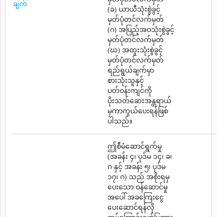
ချက်
(ခ) ယာယီသုံးစွဲခွင့်
မှတ်ပုံတင်လက်မှတ်
(ဂ) အပြည့်အဝသုံးစွဲခွင့်
မှတ်ပုံတင်လက်မှတ်
(ဃ) အထူးသုံးစွဲခွင့်
မှတ်ပုံတင်လက်မှတ်
ရည်ရွယ်ချက်မှာ
စားသုံးသူနှင့်
ပတ်ဝန်းကျင်ကို
ပိုးသတ်ဆေးအန္တရာယ်
မှကာကွယ်ပေးရန်ဖြစ်
ပါသည်။
ဤစီမံဆောင်ရွက်မှု
(အခန်း ၄၊ ပုဒ်မ ၁၄၊ ခ၊
ဂ နှင့် အခန်း ၅၊ ပုဒ်မ
၁၇၊ ဂ) သည် အစိုးရမှ
ပေးသော ဝန်ဆောင်မှု
အပေါ် အခကြေးငွေ
ပေးဆောင်ရန်လို