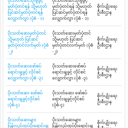
ပိုးသတ်ဆေးသုံးစွဲခွင့်
ပိုးသတ်ဆေးသုံးစွဲခွင့်
မှတ်ပုံတင်ရန် သို့မဟုတ်
မှတ်ပုံတင်ရန် သို့မဟုတ်
စိုက်ပျိုးရေး
ပြင်ဆင်မှတ်ပုံတင်ရန်
ပြင်ဆင်မှတ်ပုံတင်ရန်
ဦးစီးဌာန
လျှောက်လွှာ (ပုံစံ - ၁)
လျှောက်လွှာ (ပုံစံ - ၁)
ပိုးသတ်ဆေးမှတ်ပုံတင်
ပိုးသတ်ဆေးမှတ်ပုံတင်
သို့မဟုတ် ပြင်ဆင်
သို့မဟုတ် ပြင်ဆင်
စိုက်ပျိုးရေး
မှတ်ပုံတင်လက်မှတ် (ပုံစံ
မှတ်ပုံတင်လက်မှတ် (ပုံစံ
ဦးစီးဌာန
-၂)
-၂)
ပိုးသတ်ဆေးဖော်စပ်
ပိုးသတ်ဆေးဖော်စပ်
စိုက်ပျိုးရေး
ရောင်းချခွင့် လိုင်စင်
ရောင်းချခွင့် လိုင်စင်
ဦးစီးဌာန
လျှောက်လွှာ (ပုံစံ -၃)
လျှောက်လွှာ (ပုံစံ -၃)
ပိုးသတ်ဆေး ဖော်စပ်
ပိုးသတ်ဆေး ဖော်စပ်
စိုက်ပျိုးရေး
ရောင်းချခွင့်လိုင်စင်
ရောင်းချခွင့်လိုင်စင်
ဦးစီးဌာန
(ပုံစံ-၄)
(ပုံစံ-၄)
ပိုးသတ်ဆေးများ
ပိုးသတ်ဆေးများ
စိုက်ပျိုးရေး
ပြန်လည်ထုပ်ပိုးရောင်းချ
ပြန်လည်ထုပ်ပိုးရောင်းချ