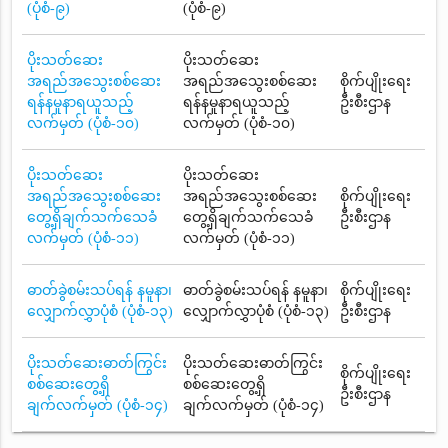
(ပုံစံ-၉)
(ပုံစံ-၉)
ပိုးသတ်ဆေး
ပိုးသတ်ဆေး
အရည်အသွေးစစ်ဆေး
အရည်အသွေးစစ်ဆေး
စိုက်ပျိုးရေး
ရန်နမူနာရယူသည့်
ရန်နမူနာရယူသည့်
ဦးစီးဌာန
လက်မှတ် (ပုံစံ-၁၀)
လက်မှတ် (ပုံစံ-၁၀)
ပိုးသတ်ဆေး
ပိုးသတ်ဆေး
အရည်အသွေးစစ်ဆေး
အရည်အသွေးစစ်ဆေး
စိုက်ပျိုးရေး
တွေ့ရှိချက်သက်သေခံ
တွေ့ရှိချက်သက်သေခံ
ဦးစီးဌာန
လက်မှတ် (ပုံစံ-၁၁)
လက်မှတ် (ပုံစံ-၁၁)
ဓာတ်ခွဲစမ်းသပ်ရန် နမူနာ၊
ဓာတ်ခွဲစမ်းသပ်ရန် နမူနာ၊
စိုက်ပျိုးရေး
လျှောက်လွှာပုံစံ (ပုံစံ-၁၃)
လျှောက်လွှာပုံစံ (ပုံစံ-၁၃)
ဦးစီးဌာန
ပိုးသတ်ဆေးဓာတ်ကြွင်း
ပိုးသတ်ဆေးဓာတ်ကြွင်း
စိုက်ပျိုးရေး
စစ်ဆေးတွေ့ရှိ
စစ်ဆေးတွေ့ရှိ
ဦးစီးဌာန
ချက်လက်မှတ် (ပုံစံ-၁၄)
ချက်လက်မှတ် (ပုံစံ-၁၄)