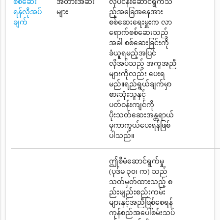
စစ်ဆေး
အတားအဆီး
လုပ်ငန်းဆောင်ရွက်သ
ရန်လိုအပ်
များ
ည့်အခြေအနေအား
ချက်
စစ်ဆေးရေးမှူးက လာ
ရောက်စစ်ဆေးသည့်
အခါ စစ်ဆေးခြင်းကို
ခံယူရမည့်အပြင်
လိုအပ်သည့် အကူအညီ
များကိုလည်း ပေးရ
မည်။ရည်ရွယ်ချက်မှာ
စားသုံးသူနှင့်
ပတ်ဝန်းကျင်ကို
ပိုးသတ်ဆေးအန္တရာယ်
မှကာကွယ်ပေးရန်ဖြစ်
ပါသည်။
ဤစီမံဆောင်ရွက်မှု
(ပုဒ်မ ၃၀၊ က) သည်
သတ်မှတ်ထားသည့် စ
ည်းမျည်းစည်းကမ်း
များနှင့်အညီဖြစ်စေရန်
ကုန်စည်အပေါ်စမ်းသပ်