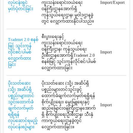
လုပ်ငန်းရှင်
ကူးသန်းရောင်းဝယ်ရေး
Import/Export
မှတ်ပုံတင်ခြင်း
ဝန်ကြီးဌာနအောက်ရှိ
ကုန်သွယ်ရေးဌာန၊ မူဝါဒဌာနခွဲ
တွင် လျှောက်ထားနိုင်ပါသည်။
စီးပွားရေးနှင့်
Tradenet 2.0 စနစ်
ကူးသန်းရောင်းဝယ်ရေး
ဖြင့် သွင်းကုန်
ဝန်ကြီးဌာန၊ ကုန်သွယ်ရေး
လိုင်စင်/ပါမစ်
Import
ဦးစီးဌာနအောက်ရှိTradenet 2.0
လျှောက်ထား
စနစ်ဖြင့် သွင်းကုန်လိုင်စင်/ပါမစ်
ခြင်း
လျှောက်ထားခြင်း
ပိုးသတ်ဆေး
ပိုးသတ်ဆေး (သို့) အဆိပ်ရှိ
(သို့) အဆိပ်ရှိ
ပစ္စည်းများတင်သွင်းခွင့်
ပစ္စည်းများတင်
ထောက်ခံချက်လက်မှတ်ရရှိရန်
သွင်းထောက်ခံ
စိုက်ပျိုးရေး၊ မွေးမြူရေးနှင့်
Import
ချက်လက်မှတ်
ဆည်မြောင်းဝန်ကြီးဌာနအောက်
ရရှိရန်
ရှိ စိုက်ပျိုးရေးဦးစီးဌာန၊ သီးနှံ
လုပ်ဆောင်ရမည့်
ကာကွယ်ရေးဌာနခွဲတွင်
လုပ်ငန်းစဉ်များ
လျှောက်ထားခြင်း။