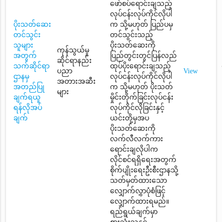
ဖော်စပ်ရောင်းချသည့်
လုပ်ငန်းလုပ်ကိုင်လိုပါ
ပိုးသတ်ဆေး
က သို့မဟုတ် ပြည်ပမှ
တင်သွင်း
တင်သွင်းသည့်
သူများ
ပိုးသတ်ဆေးကို
ကုန်သွယ်မှု
အတွက်
ပြည်တွင်းတွင်ပြန်လည်
ဆိုင်ရာနည်း
သက်ဆိုင်ရာ
ထုပ်ပိုးရောင်းချသည့်
ပညာ
View
ဌာနမှ
လုပ်ငန်းလုပ်ကိုင်လိုပါ
အတားအဆီး
အတည်ပြု
က သို့မဟုတ် ပိုးသတ်
များ
ချက်ရယူ
မှိုင်းတိုက်ခြင်းလုပ်ငန်း
ရန်လိုအပ်
လုပ်ကိုင်လိုခြင်းနှင့်
ချက်
ယင်းတို့မှအပ
ပိုးသတ်ဆေးကို
လက်လီလက်ကား
ရောင်းချလိုပါက
လိုင်စင်ရရှိရေးအတွက်
စိုက်ပျိုးရေးဦးစီးဌာနသို့
သတ်မှတ်ထားသော
လျှောက်လွှာပုံစံဖြင့်
လျှောက်ထားရမည်။
ရည်ရွယ်ချက်မှာ