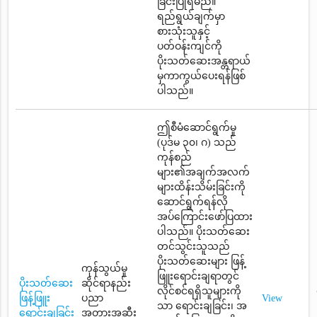
ခြင်းပြုရမည်။
ရည်ရွယ်ချက်မှာ
စားသုံးသူနှင့်
ပတ်ဝန်းကျင်ကို
ပိုးသတ်ဆေးအန္တရာယ်
မှကာကွယ်ပေးရန်ဖြစ်
ပါသည်။
ဤစီမံဆောင်ရွက်မှု
(ပုဒ်မ ၃၀၊ ဂ) သည်
ကုန်စည်
များ၏အချက်အလက်
များထိန်းသိမ်းခြင်းကို
ဆောင်ရွက်ရန်လို
အပ်ကြောင်းဖော်ပြထား
ပါသည်။ ပိုးသတ်ဆေး
တင်သွင်းသူသည်
ပိုးသတ်ဆေးများ ဖြန့်
ကုန်သွယ်မှု
ဖြူးရောင်းချရာတွင်
ပိုးသတ်ဆေး
ဆိုင်ရာနည်း
လိုင်စင်ရရှိသူများကို
ဖြန့်ဖြူး
ပညာ
View
သာ ရောင်းချခြင်း၊ အ
ရောင်းချခြင်း
အတားအဆီး