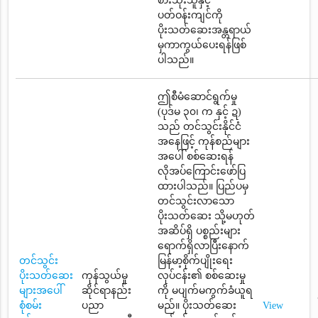
စားသုံးသူနှင့်
ပတ်ဝန်းကျင်ကို
ပိုးသတ်ဆေးအန္တရာယ်
မှကာကွယ်ပေးရန်ဖြစ်
ပါသည်။
ဤစီမံဆောင်ရွက်မှု
(ပုဒ်မ ၃၀၊ က နှင့် ဍ)
သည် တင်သွင်းနိုင်ငံ
အနေဖြင့် ကုန်စည်များ
အပေါ် စစ်ဆေးရန်
လိုအပ်ကြောင်းဖော်ပြ
ထားပါသည်။ ပြည်ပမှ
တင်သွင်းလာသော
ပိုးသတ်ဆေး သို့မဟုတ်
အဆိပ်ရှိ ပစ္စည်းများ
ရောက်ရှိလာပြီးနောက်
တင်သွင်း
မြန်မာ့စိုက်ပျိုးရေး
ပိုးသတ်ဆေး
ကုန်သွယ်မှု
လုပ်ငန်း၏ စစ်ဆေးမှု
များအပေါ်
ဆိုင်ရာနည်း
ကို မပျက်မကွက်ခံယူရ
စုံစမ်း
ပညာ
မည်။ ပိုးသတ်ဆေး
View