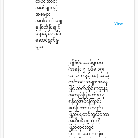
ထပ်ဆောင်း
အခွန်များနှင့်
အခများ
အပါအဝင် စျေး
View
နှုန်းထိန်းချုပ်
ရေးဆိုင်ရာစီမံ
ဆောင်ရွက်မှု
များ
ဤစီမံဆောင်ရွက်မှု
(အခန်း ၅၊ ပုဒ်မ ၁၇၊
က၊ ခ၊ ဂ နှင့် ဃ) သည်
တင်သွင်းသူများအနေ
ဖြင့် သက်ဆိုင်ရာဌာနမှ
အတည်ပြုချက်ရယူ
ရန်လိုအပ်ကြောင်း
ဖော်ပြထားပါသည်။
ပြည်ပမှတင်သွင်းသော
အဆိပ်ရှိပစ္စည်းကို
ပြည်တွင်းတွင်
ပိုးသတ်ဆေးအဖြစ်