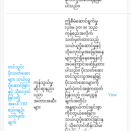
ပါသည်။
ဤစီမံဆောင်ရွက်မှု
(ပုဒ်မ ၃၀၊ ခ) သည်
ကုန်စည်အလိုက်
သတ်မှတ်ထားသည့်
သယ်ယူပို့ဆောင်မှုနှင့်
သိုလှောင်မှုအခြေအနေ
များတွင်ရှိနေစေရန်လို
အပ်ကြောင်းဖော်ပြထား
တင်သွင်း
ပါသည်။ ပိုးသတ်ဆေး
ပိုးသတ်ဆေး
တင်သွင်းသူအနေဖြင့်
များ သယ်ယူ
ကုန်သွယ်မှု
ပိုးသတ်ဆေးများကို
ပို့ဆောင်ခြင်း
ဆိုင်ရာနည်း
မှတ်ပုံတင်အဖွဲ့ကထုတ်
နှင့် သိုလှောင်
ပညာ
ပြန်သည့် လမ်းညွှန်
View
ခြင်းတို့
အတားအဆီး
ချက်အတိုင်း
အပေါ် TBT
များ
အန္တရာယ်ကင်းရှင်းစွာ
စည်းမျဉ်း
ကိုင်တွယ်စေခြင်း၊
သတ်မှတ်
သယ်ယူပို့ဆောင်ခြင်းနှ
ချက်
င့် သိုလှောင်ထိန်းသိမ်း