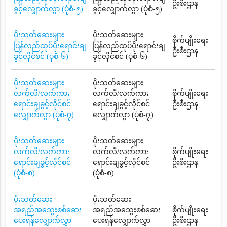
ဦးစီးဌာန
ခွင့်လျှောက်လွှာ (ပုံစံ-၅)
ခွင့်လျှောက်လွှာ (ပုံစံ-၅)
ပိုးသတ်ဆေးများ
ပိုးသတ်ဆေးများ
စိုက်ပျိုးရေး
ပြန်လည်ထုပ်ပိုးရောင်းချ
ပြန်လည်ထုပ်ပိုးရောင်းချ
ဦးစီးဌာန
ခွင့်လိုင်စင် (ပုံစံ-၆)
ခွင့်လိုင်စင် (ပုံစံ-၆)
ပိုးသတ်ဆေးများ
ပိုးသတ်ဆေးများ
လက်လီ/လက်ကား
လက်လီ/လက်ကား
စိုက်ပျိုးရေး
ရောင်းချခွင့်လိုင်စင်
ရောင်းချခွင့်လိုင်စင်
ဦးစီးဌာန
လျှောက်လွှာ (ပုံစံ-၇)
လျှောက်လွှာ (ပုံစံ-၇)
ပိုးသတ်ဆေးများ
ပိုးသတ်ဆေးများ
လက်လီ/လက်ကား
လက်လီ/လက်ကား
စိုက်ပျိုးရေး
ရောင်းချခွင့်လိုင်စင်
ရောင်းချခွင့်လိုင်စင်
ဦးစီးဌာန
(ပုံစံ-၈)
(ပုံစံ-၈)
ပိုးသတ်ဆေး
ပိုးသတ်ဆေး
အရည်အသွေးစစ်ဆေး
အရည်အသွေးစစ်ဆေး
စိုက်ပျိုးရေး
ပေးရန်လျှောက်လွှာ
ပေးရန်လျှောက်လွှာ
ဦးစီးဌာန