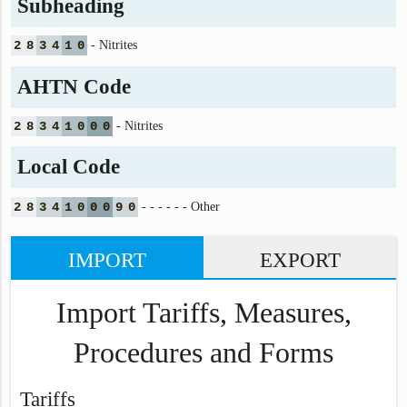
Subheading
2
8
3
4
1
0
- Nitrites
AHTN Code
2
8
3
4
1
0
0
0
- Nitrites
Local Code
2
8
3
4
1
0
0
0
9
0
- - - - - - Other
IMPORT
EXPORT
Import Tariffs, Measures,
Procedures and Forms
Tariffs