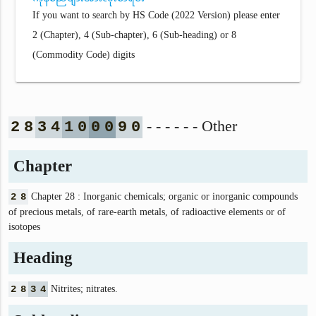
If you want to search by HS Code (2022 Version) please enter
2 (Chapter), 4 (Sub-chapter), 6 (Sub-heading) or 8
(Commodity Code) digits
- - - - - - Other
2
8
3
4
1
0
0
0
9
0
Chapter
2
8
Chapter 28 : Inorganic chemicals; organic or inorganic compounds
of precious metals, of rare-earth metals, of radioactive elements or of
isotopes
Heading
2
8
3
4
Nitrites; nitrates.