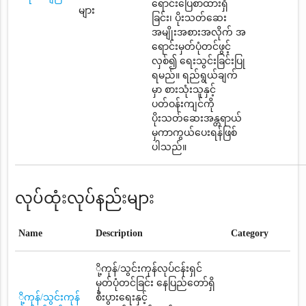
ရောင်းပြေစာထားရှိ
များ
ခြင်း၊ ပိုးသတ်ဆေး
အမျိုးအစားအလိုက် အ
ရောင်းမှတ်ပုံတင်ဖွင့်
လှစ်၍ ရေးသွင်းခြင်းပြု
ရမည်။ ရည်ရွယ်ချက်
မှာ စားသုံးသူနှင့်
ပတ်ဝန်းကျင်ကို
ပိုးသတ်ဆေးအန္တရာယ်
မှကာကွယ်ပေးရန်ဖြစ်
ပါသည်။
လုပ်ထုံးလုပ်နည်းများ
Name
Description
Category
ို့ကုန်/သွင်းကုန်လုပ်ငန်းရှင်
မှတ်ပုံတင်ခြင်း နေပြည်တော်ရှိ
ို့ကုန်/သွင်းကုန်
စီးပွားရေးနှင့်