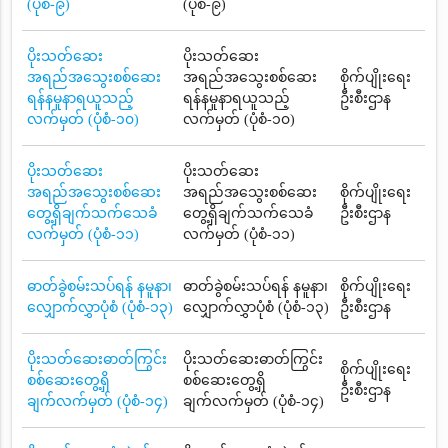
(ပုံစံ-၉)
(ပုံစံ-၉)
ပိုးသတ်ဆေး
ပိုးသတ်ဆေး
အရည်အသွေးစစ်ဆေး
အရည်အသွေးစစ်ဆေး
စိုက်ပျိုးရေး
ရန်နမူနာရယူသည့်
ရန်နမူနာရယူသည့်
ဦးစီးဌာန
လက်မှတ် (ပုံစံ-၁၀)
လက်မှတ် (ပုံစံ-၁၀)
ပိုးသတ်ဆေး
ပိုးသတ်ဆေး
အရည်အသွေးစစ်ဆေး
အရည်အသွေးစစ်ဆေး
စိုက်ပျိုးရေး
တွေ့ရှိချက်သက်သေခံ
တွေ့ရှိချက်သက်သေခံ
ဦးစီးဌာန
လက်မှတ် (ပုံစံ-၁၁)
လက်မှတ် (ပုံစံ-၁၁)
ဓာတ်ခွဲစမ်းသပ်ရန် နမူနာ၊
ဓာတ်ခွဲစမ်းသပ်ရန် နမူနာ၊
စိုက်ပျိုးရေး
လျှောက်လွှာပုံစံ (ပုံစံ-၁၃)
လျှောက်လွှာပုံစံ (ပုံစံ-၁၃)
ဦးစီးဌာန
ပိုးသတ်ဆေးဓာတ်ကြွင်း
ပိုးသတ်ဆေးဓာတ်ကြွင်း
စိုက်ပျိုးရေး
စစ်ဆေးတွေ့ရှိ
စစ်ဆေးတွေ့ရှိ
ဦးစီးဌာန
ချက်လက်မှတ် (ပုံစံ-၁၄)
ချက်လက်မှတ် (ပုံစံ-၁၄)