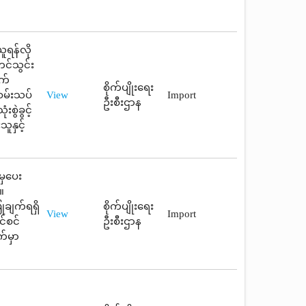
ူရန်လို
င်သွင်း
က်
စိုက်ပျိုးရေး
စမ်းသပ်
View
Import
ဦးစီးဌာန
စွဲခွင့်
ူနှင့်
မှပေး
။
ုချက်ရရှိ
စိုက်ပျိုးရေး
View
Import
င်စင်
ဦးစီးဌာန
်မှာ