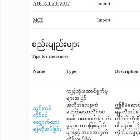
ATIGA Tariff 2017
Import
MCT
Import
စည်းမျည်းများ
Tips for measures.
Name
Type
Description
ကျင့်သုံးဆောင်ရွက်မှု
များအပြင်
အလိုအလျောက်
ဤစီမံဆောင်ရ
သွင်းကုန်
မဟုတ်သောလိုင်စင်
ရန် လိုအပ်
လိုင်စင်
စနစ်၊ ပမာဏကန့်သတ်
လိုင်စင်ကို
လျှောက်ထား
မှုများ၊ တားမြစ်ချက်
ပါသည်။ ဤစီ
ရန်လိုအပ်ခြင်း
များနှင့် အရေအတွက်
လိုက်လျောညီ
ထိန်းချုပ်စီမံ