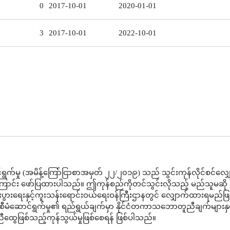
0
2017-10-01
2020-01-01
3
2017-10-01
2022-10-01
ွက်မှု (အမိန့်ကြော်ငြာစာအမှတ် ၂၂/၂၀၁၉) သည် သွင်းကုန်လိုင်စင်လျ
ကြောင်း ဖော်ပြထားပါသည်။ ဤကုန်စည်ကိုတင်သွင်းလိုသည့် မည်သူမဆို သ
 စီးပွားရေးနှင့်ကူးသန်းရောင်းဝယ်ရေးဝန်ကြီးဌာနတွင် လျှောက်ထားရမည်ဖြ
မံဆောင်ရွက်မှု၏ ရည်ရွယ်ချက်မှာ နိုင်ငံတကာသဘောတူညီချက်များနှင
ထွေဖြစ်သည့်ကုန်သွယ်မှုဖြစ်စေရန် ဖြစ်ပါသည်။