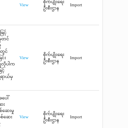
စိုက်ပျိုးရေး
View
Import
ဦးစီးဌာန
ြင့်
မှတင်
့
တွင်
စိုက်ပျိုးရေး
ြင်း
View
Import
ဦးစီးဌာန
ချလိုပါက
င့်
တရာယ်မှ
အပေါ်
ဆေး
စ်ဆေးမှု
စိုက်ပျိုးရေး
စစ်ဆေး
View
Import
ဦးစီးဌာန
့