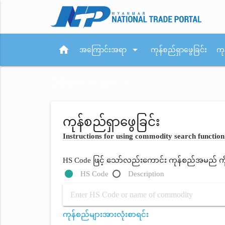
home
arrow_drop_down
အကြောင်းအရာ
ကုန်စည်ရှာဖွေခြင်း
ကု
arrow_drop_down
ပြည်ပစည်းမျဉ်းများ
ကုန်စည်ရှာဖွေခြင်း
Instructions for using commodity search function
HS Code ဖြင့် သော်လည်းကောင်း ကုန်စည်အမည် ကိုရိ
HS Code
Description
ကုန်စည်များအားလုံးစာရင်း