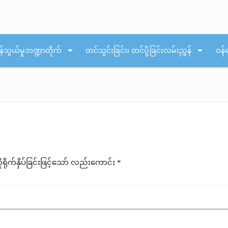
arrow_drop_down
arrow_drop_down
န်သွယ်မှုဘဏ္ဍာတိုက်
တင်သွင်းခြင်း၊ တင်ပို့ခြင်းလမ်းညွှန်
ဝန်
ုက်နှိပ်ခြင်းဖြင့်သော် လည်းကောင်း *