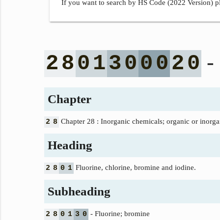
If you want to search by HS Code (2022 Version) pl
- 
2
8
0
1
3
0
0
0
2
0
Chapter
Chapter 28 : Inorganic chemicals; organic or inorgan
2
8
Heading
Fluorine, chlorine, bromine and iodine.
2
8
0
1
Subheading
- Fluorine; bromine
2
8
0
1
3
0