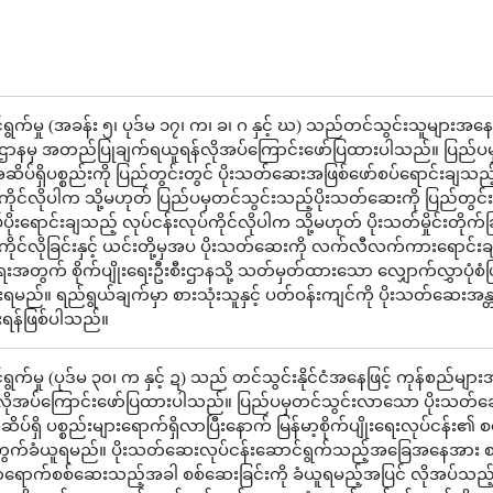
ွက်မှု (အခန်း ၅၊ ပုဒ်မ ၁၇၊ က၊ ခ၊ ဂ နှင့် ဃ) သည်တင်သွင်းသူများအနေဖ
ဌာနမှ အတည်ပြုချက်ရယူရန်လိုအပ်ကြောင်းဖော်ပြထားပါသည်။ ပြည်ပ
ိပ်ရှိပစ္စည်းကို ပြည်တွင်းတွင် ပိုးသတ်ဆေးအဖြစ်ဖော်စပ်ရောင်းချသည်
်ကိုင်လိုပါက သို့မဟုတ် ပြည်ပမှတင်သွင်းသည့်ပိုးသတ်ဆေးကို ပြည်တွင်း
ိုးရောင်းချသည့် လုပ်ငန်းလုပ်ကိုင်လိုပါက သို့မဟုတ် ပိုးသတ်မှိုင်းတိုက်ခ
်ကိုင်လိုခြင်းနှင့် ယင်းတို့မှအပ ပိုးသတ်ဆေးကို လက်လီလက်ကားရောင်း
ရေးအတွက် စိုက်ပျိုးရေးဦးစီးဌာနသို့ သတ်မှတ်ထားသော လျှောက်လွှာပုံစံဖြ
မည်။ ရည်ရွယ်ချက်မှာ စားသုံးသူနှင့် ပတ်ဝန်းကျင်ကို ပိုးသတ်ဆေးအန္
ရန်ဖြစ်ပါသည်။
က်မှု (ပုဒ်မ ၃၀၊ က နှင့် ဍ) သည် တင်သွင်းနိုင်ငံအနေဖြင့် ကုန်စည်များ
လိုအပ်ကြောင်းဖော်ပြထားပါသည်။ ပြည်ပမှတင်သွင်းလာသော ပိုးသတ်
ိပ်ရှိ ပစ္စည်းများရောက်ရှိလာပြီးနောက် မြန်မာ့စိုက်ပျိုးရေးလုပ်ငန်း၏ စ
ကွက်ခံယူရမည်။ ပိုးသတ်ဆေးလုပ်ငန်းဆောင်ရွက်သည့်အခြေအနေအား 
ာရောက်စစ်ဆေးသည့်အခါ စစ်ဆေးခြင်းကို ခံယူရမည့်အပြင် လိုအပ်သည်