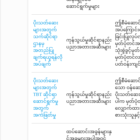
ဆောင်ရွက်မှုများ
ပိုးသတ်ဆေး
ဤစီမံဆောင်ရ
များအတွက်
အပ်ကြောင်းဖ
သက်ဆိုင်ရာ
ခြင်းပြုလုပ
ကုန်သွယ်မှုဆိုင်ရာနည်း
ဌာနမှ
မှတ်ပုံတင်အ
ပညာအတားအဆီးများ
အတည်ပြု
သုံးစွဲခွင့်
ချက်ရယူရန်လို
မှတ်ပုံတင်လက
အပ်ချက်
ပတ်ဝန်းကျင
ပိုးသတ်ဆေး
ဤစီမံဆောင်ရွ
များအတွက်
သော ဝန်ဆော
TBT ဆိုင်ရာ
ကုန်သွယ်မှုဆိုင်ရာနည်း
ပိုးသတ်ဆေးမှ
ဆောင်ရွက်မှု
ပညာအတားအဆီးများ
ပါက မှတ်ပုံ
အတွက်
လျှောက်ထား
အကဲဖြတ်မှု
စားသုံးသူနှ
ထပ်ဆောင်းအခွန်များနှ
င့်အခများအပါအဝင်