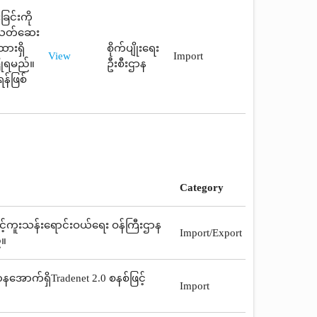
ြင်းကို
ုးသတ်ဆေး
ထားရှိ
စိုက်ပျိုးရေး
View
Import
ပြုရမည်။
ဦးစီးဌာန
န်ဖြစ်
Category
ေးနှင့်ကူးသန်းရောင်းဝယ်ရေး ဝန်ကြီးဌာန
Import/Export
်။
နအောက်ရှိTradenet 2.0 စနစ်ဖြင့်
Import