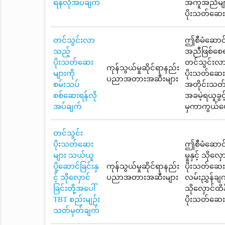
ရန်လိုအပ်ချက်
အကူအညီများက
ပိုးသတ်ဆေး
တင်သွင်းလာ
ဤစီမံဆောင်ရ
သည့်
အညီဖြစ်စေရ
ပိုးသတ်ဆေး
တင်သွင်းလာသ
ကုန်သွယ်မှုဆိုင်ရာနည်း
များကို
ပိုးသတ်ဆေ
ပညာအတားအဆီးများ
စမ်းသပ်
အတိုင်းသတ်
စစ်ဆေးရန်လို
အခမဲ့ရယူခွင
အပ်ချက်
မှကာကွယ်ပေ
တင်သွင်း
ပိုးသတ်ဆေး
ဤစီမံဆောင်
များ သယ်ယူ
မှုနှင့် သိ
ပို့ဆောင်ခြင်းနှ
ကုန်သွယ်မှုဆိုင်ရာနည်း
ပိုးသတ်ဆေးတ
င့် သိုလှောင်
ပညာအတားအဆီးများ
လမ်းညွှန်ချက
ခြင်းတို့အပေါ်
သိုလှောင်ထိန
TBT စည်းမျဉ်း
ပိုးသတ်ဆေး
သတ်မှတ်ချက်