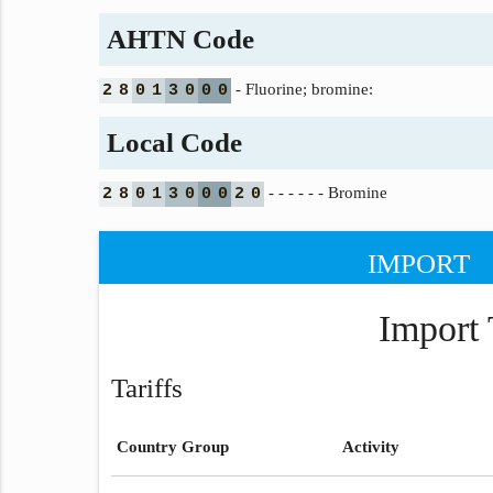
AHTN Code
- Fluorine; bromine:
2
8
0
1
3
0
0
0
Local Code
- - - - - - Bromine
2
8
0
1
3
0
0
0
2
0
IMPORT
Import 
Tariffs
Country Group
Activity