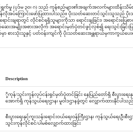
ွက်မှု (ပုဒ်မ ၃၀၊ ဂ) သည် ကုန်စည်များ၏အချက်အလက်များထိန်းသိမ်းခ
န်လိုအပ်ကြောင်းဖော်ပြထားပါသည်။ ပိုးသတ်ဆေးတင်သွင်းသူသည် ပိ
ူးရောင်းချရာတွင် လိုင်စင်ရရှိသူများကိုသာ ရောင်းချခြင်း၊ အရောင်းပြေစာ
သတ်ဆေးအမျိုးအစားအလိုက် အရောင်းမှတ်ပုံတင်ဖွင့်လှစ်၍ ရေးသွင်းခြင်း
မှာ စားသုံးသူနှင့် ပတ်ဝန်းကျင်ကို ပိုးသတ်ဆေးအန္တရာယ်မှကာကွယ်ပေးရ
Description
ို့ကုန်/သွင်းကုန်လုပ်ငန်းရှင်မှတ်ပုံတင်ခြင်း နေပြည်တော်ရှိ စီးပွားရ
အောက်ရှိ ကုန်သွယ်ရေးဌာန၊ မူဝါဒဌာနခွဲတွင် လျှောက်ထားနိုင်ပါသည
စီးပွားရေးနှင့်ကူးသန်းရောင်းဝယ်ရေးဝန်ကြီးဌာန၊ ကုန်သွယ်ရေးဦးစီးဌာ
သွင်းကုန်လိုင်စင်/ပါမစ်လျှောက်ထားခြင်း