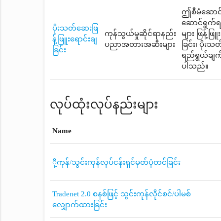
ဤစီမံဆောင်ရ
ဆောင်ရွက်ရ
ပိုးသတ်ဆေးဖြ
ကုန်သွယ်မှုဆိုင်ရာနည်း
များ ဖြန့်ဖြ
န့်ဖြူးရောင်းချ
ပညာအတားအဆီးများ
ခြင်း၊ ပိုး
ခြင်း
ရည်ရွယ်ချက်
ပါသည်။
လုပ်ထုံးလုပ်နည်းများ
Name
ို့ကုန်/သွင်းကုန်လုပ်ငန်းရှင်မှတ်ပုံတင်ခြင်း
Tradenet 2.0 စနစ်ဖြင့် သွင်းကုန်လိုင်စင်/ပါမစ်
လျှောက်ထားခြင်း