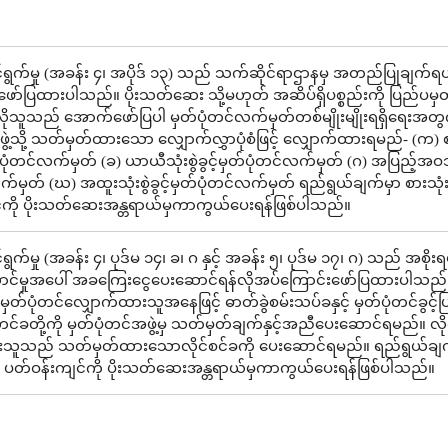
ွက်မှု (အခန်း ၄၊ အပိုဒ် ၁၃) သည် သက်ဆိုင်ရာဌာနမှ အတည်ပြုချက်ရယ
ော်ပြထားပါသည်။ ပိုးသတ်ဆေး သို့မဟုတ် အဆိပ်ရှိပစ္စည်းကို ပြည်ပမှတ
်လိုသူသည် အောက်ဖော်ပြပါ မှတ်ပုံတင်လက်မှတ်တစ်မျိုးမျိုးရရှိရေးအတွ
ဖွဲ့သို့ သတ်မှတ်ထားသော လျှောက်လွှာပုံစံဖြင့် လျှောက်ထားရမည်- (က) 
မှတ်ပုံတင်လက်မှတ် (ခ) ယာယီသုံးစွဲခွင့်မှတ်ပုံတင်လက်မှတ် (ဂ) အပြည့်အဝသုံး
်မှတ် (ဃ) အထူးသုံးစွဲခွင့်မှတ်ပုံတင်လက်မှတ် ရည်ရွယ်ချက်မှာ စားသုံးသ
်ကို ပိုးသတ်ဆေးအန္တရာယ်မှကာကွယ်ပေးရန်ဖြစ်ပါသည်။
က်မှု (အခန်း ၄၊ ပုဒ်မ ၁၄၊ ခ၊ ဂ နှင့် အခန်း ၅၊ ပုဒ်မ ၁၇၊ ဂ) သည် အစိုးရ
င်မှုအပေါ် အခကြေးငွေပေးဆောင်ရန်လိုအပ်ကြောင်းဖော်ပြထားပါသည်
တ်ပုံတင်လျှောက်ထားသူအနေဖြင့် ဓာတ်ခွဲစမ်းသပ်ခနှင့် မှတ်ပုံတင်ခွင့်ပြ
တင်ခတို့ကို မှတ်ပုံတင်အဖွဲ့မှ သတ်မှတ်ချက်နှင့်အညီပေးဆောင်ရမည်။ လို
သူသည် သတ်မှတ်ထားသောလိုင်စင်ခကို ပေးဆောင်ရမည်။ ရည်ရွယ်ချက
င့် ပတ်ဝန်းကျင်ကို ပိုးသတ်ဆေးအန္တရာယ်မှကာကွယ်ပေးရန်ဖြစ်ပါသည်။