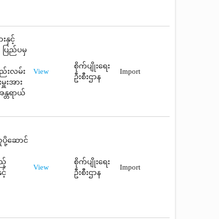
နှင့်
 ပြည်ပမှ
စိုက်ပျိုးရေး
ည်းလမ်း
View
Import
ဦးစီးဌာန
ှူးအား
အန္တရာယ်
ို့ဆောင်
့်
စိုက်ပျိုးရေး
View
Import
့်
ဦးစီးဌာန