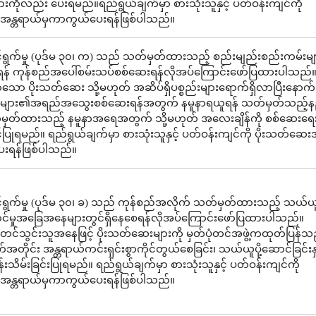
ိုလည်း ပေးရမည်။ရည်ရွယ်ချက်မှာ စားသုံးသူနှင့် ပတ်ဝန်းကျင်ကို
အန္တရာယ်မှကာကွယ်ပေးရန်ဖြစ်ပါသည်။
ွက်မှု (ပုဒ်မ ၃၀၊ က) သည် သတ်မှတ်ထားသည့် စည်းမျည်းစည်းကမ်းများ
န် ကုန်စည်အပေါ်စမ်းသပ်စစ်ဆေးရန်လိုအပ်ကြောင်းဖော်ပြထားပါသည်။
ော ပိုးသတ်ဆေး သို့မဟုတ် အဆိပ်ရှိပစ္စည်းများရောက်ရှိလာပြီးနောက်
းများ၏အရည်အသွေးစစ်ဆေးရန်အတွက် နမူနာရယူရန် သတ်မှတ်သည့်န
မှတ်ထားသည့် နမူနာအရေအတွက် သို့မဟုတ် အလေးချိန်ကို စစ်ဆေးရေးမ
့်ပြုရမည်။ ရည်ရွယ်ချက်မှာ စားသုံးသူနှင့် ပတ်ဝန်းကျင်ကို ပိုးသတ်ဆေး
းရန်ဖြစ်ပါသည်။
ရွက်မှု (ပုဒ်မ ၃၀၊ ခ) သည် ကုန်စည်အလိုက် သတ်မှတ်ထားသည့် သယ်ယူပ
ုလှောင်မှုအခြေအနေများတွင်ရှိနေစေရန်လိုအပ်ကြောင်းဖော်ပြထားပါသည်။
င်သွင်းသူအနေဖြင့် ပိုးသတ်ဆေးများကို မှတ်ပုံတင်အဖွဲ့ကထုတ်ပြန်သည
်အတိုင်း အန္တရာယ်ကင်းရှင်းစွာကိုင်တွယ်စေခြင်း၊ သယ်ယူပို့ဆောင်ခြင်းနှင
်းသိမ်းခြင်းပြုရမည်။ ရည်ရွယ်ချက်မှာ စားသုံးသူနှင့် ပတ်ဝန်းကျင်ကို
အန္တရာယ်မှကာကွယ်ပေးရန်ဖြစ်ပါသည်။