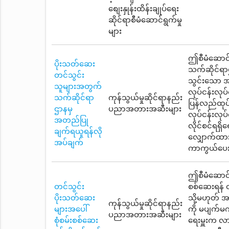
စျေးနှုန်းထိန်းချုပ်ရေး
ဆိုင်ရာစီမံဆောင်ရွက်မှု
များ
ဤစီမံဆောင်ရ
ပိုးသတ်ဆေး
သက်ဆိုင်ရာ
တင်သွင်း
သွင်းသော အဆ
သူများအတွက်
လုပ်ငန်းလုပ
သက်ဆိုင်ရာ
ကုန်သွယ်မှုဆိုင်ရာနည်း
ပြန်လည်ထုပ်ပ
ဌာနမှ
ပညာအတားအဆီးများ
လုပ်ငန်းလုပ
အတည်ပြု
လိုင်စင်ရရှိ
ချက်ရယူရန်လို
လျှောက်ထားရ
အပ်ချက်
ကာကွယ်ပေး
ဤစီမံဆောင်ရွ
တင်သွင်း
စစ်ဆေးရန် 
ပိုးသတ်ဆေး
သို့မဟုတ် အဆ
ကုန်သွယ်မှုဆိုင်ရာနည်း
များအပေါ်
ကို မပျက်မ
ပညာအတားအဆီးများ
စုံစမ်းစစ်ဆေး
ရေးမှူးက လ