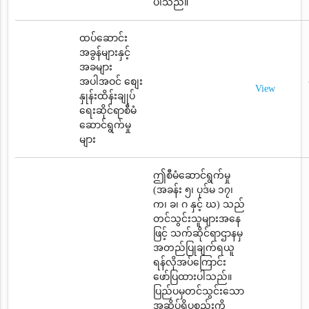
ပါသည်။
ထပ်ဆောင်း
အခွန်များနှင့်
အခများ
အပါအဝင် စျေး
View
နှုန်းထိန်းချုပ်
ရေးဆိုင်ရာစီမံ
ဆောင်ရွက်မှု
များ
ဤစီမံဆောင်ရွက်မှု
(အခန်း ၅၊ ပုဒ်မ ၁၇၊
က၊ ခ၊ ဂ နှင့် ဃ) သည်
တင်သွင်းသူများအနေ
ဖြင့် သက်ဆိုင်ရာဌာနမှ
အတည်ပြုချက်ရယူ
ရန်လိုအပ်ကြောင်း
ဖော်ပြထားပါသည်။
ပြည်ပမှတင်သွင်းသော
အဆိပ်ရှိပစ္စည်းကို