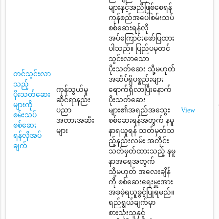
များနှင့်အညီဖြစ်စေရန်
ကုန်စည်အပေါ်စမ်းသပ်
စစ်ဆေးရန်လို
အပ်ကြောင်းဖော်ပြထား
ပါသည်။ ပြည်ပမှတင်
သွင်းလာသော
ပိုးသတ်ဆေး သို့မဟုတ်
တင်သွင်းလာ
အဆိပ်ရှိပစ္စည်းများ
သည့်
ကုန်သွယ်မှု
ရောက်ရှိလာပြီးနောက်
ပိုးသတ်ဆေး
ဆိုင်ရာနည်း
ပိုးသတ်ဆေး
များကို
ပညာ
များ၏အရည်အသွေး
View
စမ်းသပ်
အတားအဆီး
စစ်ဆေးရန်အတွက် နမူ
စစ်ဆေး
များ
နာရယူရန် သတ်မှတ်သ
ရန်လိုအပ်
ည့်နည်းလမ်း အတိုင်း
ချက်
သတ်မှတ်ထားသည့် နမူ
နာအရေအတွက်
သို့မဟုတ် အလေးချိန်
ကို စစ်ဆေးရေးမှူးအား
အခမဲ့ရယူခွင့်ပြုရမည်။
ရည်ရွယ်ချက်မှာ
စားသုံးသူနှင့်