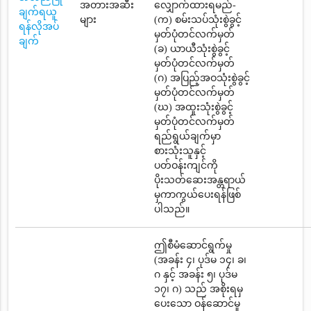
အတားအဆီး
လျှောက်ထားရမည်-
ချက်ရယူ
များ
(က) စမ်းသပ်သုံးစွဲခွင့်
ရန်လိုအပ်
မှတ်ပုံတင်လက်မှတ်
ချက်
(ခ) ယာယီသုံးစွဲခွင့်
မှတ်ပုံတင်လက်မှတ်
(ဂ) အပြည့်အဝသုံးစွဲခွင့်
မှတ်ပုံတင်လက်မှတ်
(ဃ) အထူးသုံးစွဲခွင့်
မှတ်ပုံတင်လက်မှတ်
ရည်ရွယ်ချက်မှာ
စားသုံးသူနှင့်
ပတ်ဝန်းကျင်ကို
ပိုးသတ်ဆေးအန္တရာယ်
မှကာကွယ်ပေးရန်ဖြစ်
ပါသည်။
ဤစီမံဆောင်ရွက်မှု
(အခန်း ၄၊ ပုဒ်မ ၁၄၊ ခ၊
ဂ နှင့် အခန်း ၅၊ ပုဒ်မ
၁၇၊ ဂ) သည် အစိုးရမှ
ပေးသော ဝန်ဆောင်မှု