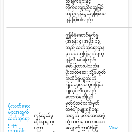
ညီချက်များနှင့်
လိုက်လျောညီထွေဖြစ်
သည့်ကုန်သွယ်မှုဖြစ်စေ
ရန် ဖြစ်ပါသည်။
ဤစီမံဆောင်ရွက်မှု
(အခန်း ၄၊ အပိုဒ် ၁၃)
သည် သက်ဆိုင်ရာဌာန
မှ အတည်ပြုချက်ရယူ
ရန်လိုအပ်ကြောင်း
ဖော်ပြထားပါသည်။
ပိုးသတ်ဆေး သို့မဟုတ်
အဆိပ်ရှိပစ္စည်းကို
ပြည်ပမှတင်သွင်းခြင်း
ပြုလုပ်လိုသူသည်
အောက်ဖော်ပြပါ
မှတ်ပုံတင်လက်မှတ်
ပိုးသတ်ဆေး
တစ်မျိုးမျိုးရရှိရေး
များအတွက်
ကုန်သွယ်မှု
အတွက် မှတ်ပုံတင်အဖွဲ့
သက်ဆိုင်ရာ
ဆိုင်ရာနည်း
သို့ သတ်မှတ်ထားသော
ဌာနမှ
ပညာ
လျှောက်လွှာပုံစံဖြင့်
View
အတည်ပြု