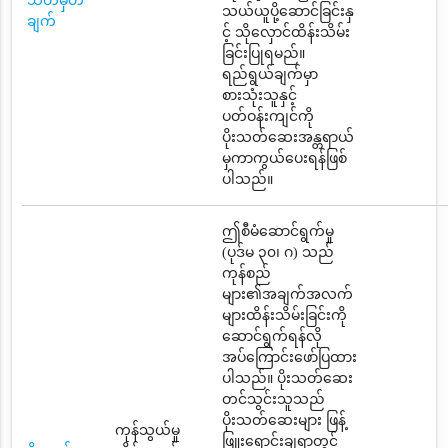
သတ်မှတ်
သယ်ယူပို့ဆောင်ခြင်းနှ
ချက်
င့် သိုလှောင်ထိန်းသိမ်း
ခြင်းပြုရမည်။
ရည်ရွယ်ချက်မှာ
စားသုံးသူနှင့်
ပတ်ဝန်းကျင်ကို
ပိုးသတ်ဆေးအန္တရာယ်
မှကာကွယ်ပေးရန်ဖြစ်
ပါသည်။
ဤစီမံဆောင်ရွက်မှု
(ပုဒ်မ ၃၀၊ ဂ) သည်
ကုန်စည်
များ၏အချက်အလက်
များထိန်းသိမ်းခြင်းကို
ဆောင်ရွက်ရန်လို
အပ်ကြောင်းဖော်ပြထား
ပါသည်။ ပိုးသတ်ဆေး
တင်သွင်းသူသည်
ပိုးသတ်ဆေးများ ဖြန့်
ကုန်သွယ်မှု
ဖြူးရောင်းချရာတွင်