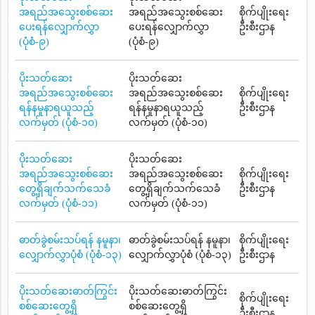
အရည်အသွေးစစ်ဆေး
အရည်အသွေးစစ်ဆေး
စိုက်ပျိုးရေး
ပေးရန်လျှောက်လွှာ
ပေးရန်လျှောက်လွှာ
ဦးစီးဌာန
(ပုံစံ-၉)
(ပုံစံ-၉)
ပိုးသတ်ဆေး
ပိုးသတ်ဆေး
အရည်အသွေးစစ်ဆေး
အရည်အသွေးစစ်ဆေး
စိုက်ပျိုးရေး
ရန်နမူနာရယူသည့်
ရန်နမူနာရယူသည့်
ဦးစီးဌာန
လက်မှတ် (ပုံစံ-၁၀)
လက်မှတ် (ပုံစံ-၁၀)
ပိုးသတ်ဆေး
ပိုးသတ်ဆေး
အရည်အသွေးစစ်ဆေး
အရည်အသွေးစစ်ဆေး
စိုက်ပျိုးရေး
တွေ့ရှိချက်သက်သေခံ
တွေ့ရှိချက်သက်သေခံ
ဦးစီးဌာန
လက်မှတ် (ပုံစံ-၁၁)
လက်မှတ် (ပုံစံ-၁၁)
ဓာတ်ခွဲစမ်းသပ်ရန် နမူနာ၊
ဓာတ်ခွဲစမ်းသပ်ရန် နမူနာ၊
စိုက်ပျိုးရေး
လျှောက်လွှာပုံစံ (ပုံစံ-၁၃)
လျှောက်လွှာပုံစံ (ပုံစံ-၁၃)
ဦးစီးဌာန
ပိုးသတ်ဆေးဓာတ်ကြွင်း
ပိုးသတ်ဆေးဓာတ်ကြွင်း
စိုက်ပျိုးရေး
စစ်ဆေးတွေ့ရှိ
စစ်ဆေးတွေ့ရှိ
ဦးစီးဌာန