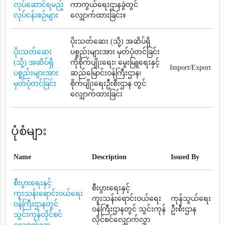
လုပ်ဆောင်ရမည့်
ကာကွယ်ရေးဌာနခွဲတွင်
လုပ်ငန်းစဉ်များ
လျှောက်ထားခြင်း။
ပိုးသတ်ဆေး (သို့) အဆိပ်ရှိ
ပိုးသတ်ဆေး
ပစ္စည်းများအား မှတ်ပုံတင်ခြင်း
(သို့) အဆိပ်ရှိ
ကိုစိုက်ပျိုးရေး၊ မွေးမြူရေးနှင့်
Import/Export
ပစ္စည်းများအား
ဆည်မြောင်းဝန်ကြီးဌာန၊
မှတ်ပုံတင်ခြင်း
စိုက်ပျိုးရေးဦးစီးဌာန တွင်
လျှောက်ထားခြင်း
ပုံစံများ
Name
Description
Issued By
စီးပွားရေးနှင့်
စီးပွားရေးနှင့်
ကူးသန်းရောင်းဝယ်ရေး
ကူးသန်းရောင်းဝယ်ရေး
ကုန်သွယ်ရေး
ဝန်ကြီးဌာနတွင်
ဝန်ကြီးဌာနတွင် သွင်းကုန်
ဦးစီးဌာန
သွင်းကုန်လိုင်စင်
လိုင်စင်လျှောက်လွှာ