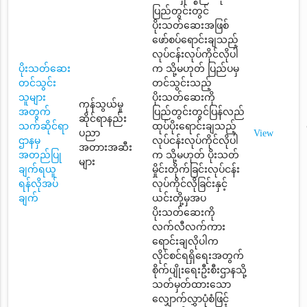
ပြည်တွင်းတွင်
ပိုးသတ်ဆေးအဖြစ်
ဖော်စပ်ရောင်းချသည့်
လုပ်ငန်းလုပ်ကိုင်လိုပါ
ပိုးသတ်ဆေး
က သို့မဟုတ် ပြည်ပမှ
တင်သွင်း
တင်သွင်းသည့်
သူများ
ပိုးသတ်ဆေးကို
ကုန်သွယ်မှု
အတွက်
ပြည်တွင်းတွင်ပြန်လည်
ဆိုင်ရာနည်း
သက်ဆိုင်ရာ
ထုပ်ပိုးရောင်းချသည့်
ပညာ
View
ဌာနမှ
လုပ်ငန်းလုပ်ကိုင်လိုပါ
အတားအဆီး
အတည်ပြု
က သို့မဟုတ် ပိုးသတ်
များ
ချက်ရယူ
မှိုင်းတိုက်ခြင်းလုပ်ငန်း
ရန်လိုအပ်
လုပ်ကိုင်လိုခြင်းနှင့်
ချက်
ယင်းတို့မှအပ
ပိုးသတ်ဆေးကို
လက်လီလက်ကား
ရောင်းချလိုပါက
လိုင်စင်ရရှိရေးအတွက်
စိုက်ပျိုးရေးဦးစီးဌာနသို့
သတ်မှတ်ထားသော
လျှောက်လွှာပုံစံဖြင့်