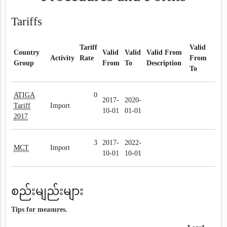
Tariffs
Tariff
Valid
Country
Valid
Valid
Valid From
Activity
Rate
From
Group
From
To
Description
To
ATIGA
0
2017-
2020-
Tariff
Import
10-01
01-01
2017
3
2017-
2022-
MCT
Import
10-01
10-01
စည်းမျည်းများ
Tips for measures.