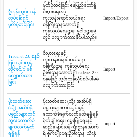
မှတ်ပုံတင်ခြင်း နေပြည်တော်ရှိ
ို့ကုန်/သွင်းကုန်
စီးပွားရေးနှင့်
လုပ်ငန်းရှင်
ကူးသန်းရောင်းဝယ်ရေး
Import/Export
မှတ်ပုံတင်ခြင်း
ဝန်ကြီးဌာနအောက်ရှိ
ကုန်သွယ်ရေးဌာန၊ မူဝါဒဌာနခွဲ
တွင် လျှောက်ထားနိုင်ပါသည်။
စီးပွားရေးနှင့်
Tradenet 2.0 စနစ်
ကူးသန်းရောင်းဝယ်ရေး
ဖြင့် သွင်းကုန်
ဝန်ကြီးဌာန၊ ကုန်သွယ်ရေး
လိုင်စင်/ပါမစ်
Import
ဦးစီးဌာနအောက်ရှိTradenet 2.0
လျှောက်ထား
စနစ်ဖြင့် သွင်းကုန်လိုင်စင်/ပါမစ်
ခြင်း
လျှောက်ထားခြင်း
ပိုးသတ်ဆေး
ပိုးသတ်ဆေး (သို့) အဆိပ်ရှိ
(သို့) အဆိပ်ရှိ
ပစ္စည်းများတင်သွင်းခွင့်
ပစ္စည်းများတင်
ထောက်ခံချက်လက်မှတ်ရရှိရန်
သွင်းထောက်ခံ
စိုက်ပျိုးရေး၊ မွေးမြူရေးနှင့်
Import
ချက်လက်မှတ်
ဆည်မြောင်းဝန်ကြီးဌာနအောက်
ရရှိရန်
ရှိ စိုက်ပျိုးရေးဦးစီးဌာန၊ သီးနှံ