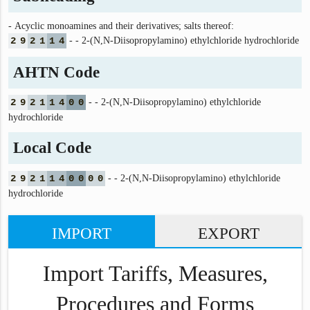
- Acyclic monoamines and their derivatives; salts thereof:
2
9
2
1
1
4
- - 2-(N,N-Diisopropylamino) ethylchloride hydrochloride
AHTN Code
2
9
2
1
1
4
0
0
- - 2-(N,N-Diisopropylamino) ethylchloride
hydrochloride
Local Code
2
9
2
1
1
4
0
0
0
0
- - 2-(N,N-Diisopropylamino) ethylchloride
hydrochloride
IMPORT
EXPORT
Import Tariffs, Measures,
Procedures and Forms