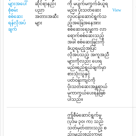
များအပေါ်
ဆိုင်ရာနည်း
ကို မပျက်မကွက်ခံယူရ
စုံစမ်း
ပညာ
မည်။ ပိုးသတ်ဆေး
View
စစ်ဆေး
အတားအဆီး
လုပ်ငန်းဆောင်ရွက်သ
ရန်လိုအပ်
များ
ည့်အခြေအနေအား
ချက်
စစ်ဆေးရေးမှူးက လာ
ရောက်စစ်ဆေးသည့်
အခါ စစ်ဆေးခြင်းကို
ခံယူရမည့်အပြင်
လိုအပ်သည့် အကူအညီ
များကိုလည်း ပေးရ
မည်။ရည်ရွယ်ချက်မှာ
စားသုံးသူနှင့်
ပတ်ဝန်းကျင်ကို
ပိုးသတ်ဆေးအန္တရာယ်
မှကာကွယ်ပေးရန်ဖြစ်
ပါသည်။
ဤစီမံဆောင်ရွက်မှု
(ပုဒ်မ ၃၀၊ က) သည်
သတ်မှတ်ထားသည့် စ
ည်းမျည်းစည်းကမ်း