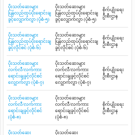
ပိုးသတ်ဆေးများ
ပိုးသတ်ဆေးများ
စိုက်ပျိုးရေး
ပြန်လည်ထုပ်ပိုးရောင်းချ
ပြန်လည်ထုပ်ပိုးရောင်းချ
ဦးစီးဌာန
ခွင့်လျှောက်လွှာ (ပုံစံ-၅)
ခွင့်လျှောက်လွှာ (ပုံစံ-၅)
ပိုးသတ်ဆေးများ
ပိုးသတ်ဆေးများ
စိုက်ပျိုးရေး
ပြန်လည်ထုပ်ပိုးရောင်းချ
ပြန်လည်ထုပ်ပိုးရောင်းချ
ဦးစီးဌာန
ခွင့်လိုင်စင် (ပုံစံ-၆)
ခွင့်လိုင်စင် (ပုံစံ-၆)
ပိုးသတ်ဆေးများ
ပိုးသတ်ဆေးများ
လက်လီ/လက်ကား
လက်လီ/လက်ကား
စိုက်ပျိုးရေး
ရောင်းချခွင့်လိုင်စင်
ရောင်းချခွင့်လိုင်စင်
ဦးစီးဌာန
လျှောက်လွှာ (ပုံစံ-၇)
လျှောက်လွှာ (ပုံစံ-၇)
ပိုးသတ်ဆေးများ
ပိုးသတ်ဆေးများ
လက်လီ/လက်ကား
လက်လီ/လက်ကား
စိုက်ပျိုးရေး
ရောင်းချခွင့်လိုင်စင်
ရောင်းချခွင့်လိုင်စင်
ဦးစီးဌာန
(ပုံစံ-၈)
(ပုံစံ-၈)
ပိုးသတ်ဆေး
ပိုးသတ်ဆေး