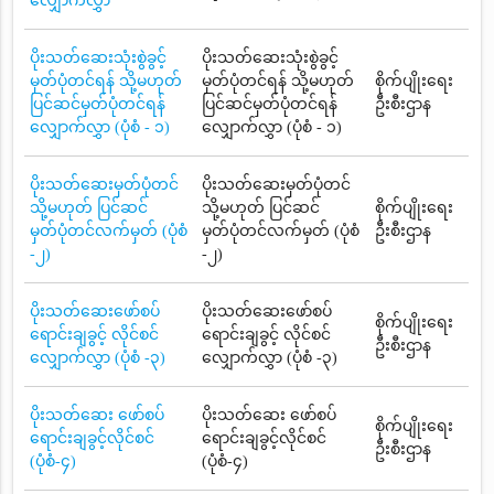
လျှောက်လွှာ
ပိုးသတ်ဆေးသုံးစွဲခွင့်
ပိုးသတ်ဆေးသုံးစွဲခွင့်
မှတ်ပုံတင်ရန် သို့မဟုတ်
မှတ်ပုံတင်ရန် သို့မဟုတ်
စိုက်ပျိုးရေး
ပြင်ဆင်မှတ်ပုံတင်ရန်
ပြင်ဆင်မှတ်ပုံတင်ရန်
ဦးစီးဌာန
လျှောက်လွှာ (ပုံစံ - ၁)
လျှောက်လွှာ (ပုံစံ - ၁)
ပိုးသတ်ဆေးမှတ်ပုံတင်
ပိုးသတ်ဆေးမှတ်ပုံတင်
သို့မဟုတ် ပြင်ဆင်
သို့မဟုတ် ပြင်ဆင်
စိုက်ပျိုးရေး
မှတ်ပုံတင်လက်မှတ် (ပုံစံ
မှတ်ပုံတင်လက်မှတ် (ပုံစံ
ဦးစီးဌာန
-၂)
-၂)
ပိုးသတ်ဆေးဖော်စပ်
ပိုးသတ်ဆေးဖော်စပ်
စိုက်ပျိုးရေး
ရောင်းချခွင့် လိုင်စင်
ရောင်းချခွင့် လိုင်စင်
ဦးစီးဌာန
လျှောက်လွှာ (ပုံစံ -၃)
လျှောက်လွှာ (ပုံစံ -၃)
ပိုးသတ်ဆေး ဖော်စပ်
ပိုးသတ်ဆေး ဖော်စပ်
စိုက်ပျိုးရေး
ရောင်းချခွင့်လိုင်စင်
ရောင်းချခွင့်လိုင်စင်
ဦးစီးဌာန
(ပုံစံ-၄)
(ပုံစံ-၄)