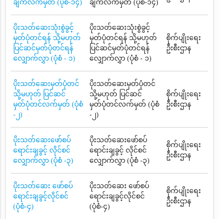
ချက်လက်မှတ် (ပုံစံ-၁၄)
ချက်လက်မှတ် (ပုံစံ-၁၄)
ပိုးသတ်ဆေးသုံးစွဲခွင့်
ပိုးသတ်ဆေးသုံးစွဲခွင့်
မှတ်ပုံတင်ရန် သို့မဟုတ်
မှတ်ပုံတင်ရန် သို့မဟုတ်
စိုက်ပျိုးရေး
ပြင်ဆင်မှတ်ပုံတင်ရန်
ပြင်ဆင်မှတ်ပုံတင်ရန်
ဦးစီးဌာန
လျှောက်လွှာ (ပုံစံ - ၁)
လျှောက်လွှာ (ပုံစံ - ၁)
ပိုးသတ်ဆေးမှတ်ပုံတင်
ပိုးသတ်ဆေးမှတ်ပုံတင်
သို့မဟုတ် ပြင်ဆင်
သို့မဟုတ် ပြင်ဆင်
စိုက်ပျိုးရေး
မှတ်ပုံတင်လက်မှတ် (ပုံစံ
မှတ်ပုံတင်လက်မှတ် (ပုံစံ
ဦးစီးဌာန
-၂)
-၂)
ပိုးသတ်ဆေးဖော်စပ်
ပိုးသတ်ဆေးဖော်စပ်
စိုက်ပျိုးရေး
ရောင်းချခွင့် လိုင်စင်
ရောင်းချခွင့် လိုင်စင်
ဦးစီးဌာန
လျှောက်လွှာ (ပုံစံ -၃)
လျှောက်လွှာ (ပုံစံ -၃)
ပိုးသတ်ဆေး ဖော်စပ်
ပိုးသတ်ဆေး ဖော်စပ်
စိုက်ပျိုးရေး
ရောင်းချခွင့်လိုင်စင်
ရောင်းချခွင့်လိုင်စင်
ဦးစီးဌာန
(ပုံစံ-၄)
(ပုံစံ-၄)