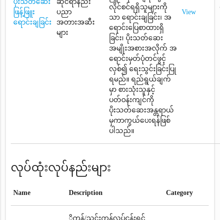
ပိုးသတ်ဆေး
ဆိုင်ရာနည်း
လိုင်စင်ရရှိသူများကို
ဖြန့်ဖြူး
ပညာ
View
သာ ရောင်းချခြင်း၊ အ
ရောင်းချခြင်း
အတားအဆီး
ရောင်းပြေစာထားရှိ
များ
ခြင်း၊ ပိုးသတ်ဆေး
အမျိုးအစားအလိုက် အ
ရောင်းမှတ်ပုံတင်ဖွင့်
လှစ်၍ ရေးသွင်းခြင်းပြု
ရမည်။ ရည်ရွယ်ချက်
မှာ စားသုံးသူနှင့်
ပတ်ဝန်းကျင်ကို
ပိုးသတ်ဆေးအန္တရာယ်
မှကာကွယ်ပေးရန်ဖြစ်
ပါသည်။
လုပ်ထုံးလုပ်နည်းများ
Name
Description
Category
ို့ကုန်/သွင်းကုန်လုပ်ငန်းရှင်