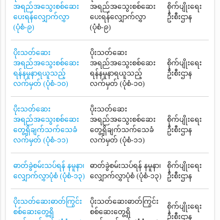
အရည်အသွေးစစ်ဆေး
အရည်အသွေးစစ်ဆေး
စိုက်ပျိုးရေး
ပေးရန်လျှောက်လွှာ
ပေးရန်လျှောက်လွှာ
ဦးစီးဌာန
(ပုံစံ-၉)
(ပုံစံ-၉)
ပိုးသတ်ဆေး
ပိုးသတ်ဆေး
အရည်အသွေးစစ်ဆေး
အရည်အသွေးစစ်ဆေး
စိုက်ပျိုးရေး
ရန်နမူနာရယူသည့်
ရန်နမူနာရယူသည့်
ဦးစီးဌာန
လက်မှတ် (ပုံစံ-၁၀)
လက်မှတ် (ပုံစံ-၁၀)
ပိုးသတ်ဆေး
ပိုးသတ်ဆေး
အရည်အသွေးစစ်ဆေး
အရည်အသွေးစစ်ဆေး
စိုက်ပျိုးရေး
တွေ့ရှိချက်သက်သေခံ
တွေ့ရှိချက်သက်သေခံ
ဦးစီးဌာန
လက်မှတ် (ပုံစံ-၁၁)
လက်မှတ် (ပုံစံ-၁၁)
ဓာတ်ခွဲစမ်းသပ်ရန် နမူနာ၊
ဓာတ်ခွဲစမ်းသပ်ရန် နမူနာ၊
စိုက်ပျိုးရေး
လျှောက်လွှာပုံစံ (ပုံစံ-၁၃)
လျှောက်လွှာပုံစံ (ပုံစံ-၁၃)
ဦးစီးဌာန
ပိုးသတ်ဆေးဓာတ်ကြွင်း
ပိုးသတ်ဆေးဓာတ်ကြွင်း
စိုက်ပျိုးရေး
စစ်ဆေးတွေ့ရှိ
စစ်ဆေးတွေ့ရှိ
ဦးစီးဌာန