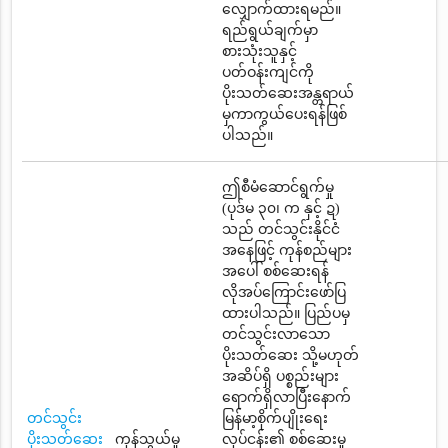
လျှောက်ထားရမည်။
ရည်ရွယ်ချက်မှာ
စားသုံးသူနှင့်
ပတ်ဝန်းကျင်ကို
ပိုးသတ်ဆေးအန္တရာယ်
မှကာကွယ်ပေးရန်ဖြစ်
ပါသည်။
ဤစီမံဆောင်ရွက်မှု
(ပုဒ်မ ၃၀၊ က နှင့် ဍ)
သည် တင်သွင်းနိုင်ငံ
အနေဖြင့် ကုန်စည်များ
အပေါ် စစ်ဆေးရန်
လိုအပ်ကြောင်းဖော်ပြ
ထားပါသည်။ ပြည်ပမှ
တင်သွင်းလာသော
ပိုးသတ်ဆေး သို့မဟုတ်
အဆိပ်ရှိ ပစ္စည်းများ
ရောက်ရှိလာပြီးနောက်
တင်သွင်း
မြန်မာ့စိုက်ပျိုးရေး
ပိုးသတ်ဆေး
ကုန်သွယ်မှု
လုပ်ငန်း၏ စစ်ဆေးမှု