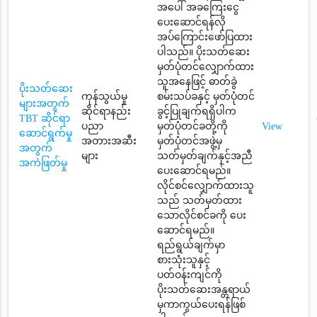
အပေါ် အခကြေးငွေ
ပေးဆောင်ရန်လို
အပ်ကြောင်းဖော်ပြထား
ပါသည်။ ပိုးသတ်ဆေး
မှတ်ပုံတင်လျှောက်ထား
သူအနေဖြင့် ဓာတ်ခွဲ
ပိုးသတ်ဆေး
ကုန်သွယ်မှု
စမ်းသပ်ခနှင့် မှတ်ပုံတင်
များအတွက်
ဆိုင်ရာနည်း
ခွင့်ပြုချက်ရရှိပါက
TBT ဆိုင်ရာ
ပညာ
မှတ်ပုံတင်ခတို့ကို
View
ဆောင်ရွက်မှု
အတားအဆီး
မှတ်ပုံတင်အဖွဲ့မှ
အတွက်
များ
သတ်မှတ်ချက်နှင့်အညီ
အကဲဖြတ်မှု
ပေးဆောင်ရမည်။
လိုင်စင်လျှောက်ထားသူ
သည် သတ်မှတ်ထား
သောလိုင်စင်ခကို ပေး
ဆောင်ရမည်။
ရည်ရွယ်ချက်မှာ
စားသုံးသူနှင့်
ပတ်ဝန်းကျင်ကို
ပိုးသတ်ဆေးအန္တရာယ်
မှကာကွယ်ပေးရန်ဖြစ်