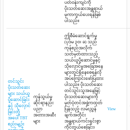
ပတ်ဝန်းကျင်ကို
ပိုးသတ်ဆေးအန္တရာယ်
မှကာကွယ်ပေးရန်ဖြစ်
ပါသည်။
ဤစီမံဆောင်ရွက်မှု
(ပုဒ်မ ၃၀၊ ခ) သည်
ကုန်စည်အလိုက်
သတ်မှတ်ထားသည့်
သယ်ယူပို့ဆောင်မှုနှင့်
သိုလှောင်မှုအခြေအနေ
များတွင်ရှိနေစေရန်လို
အပ်ကြောင်းဖော်ပြထား
တင်သွင်း
ပါသည်။ ပိုးသတ်ဆေး
ပိုးသတ်ဆေး
တင်သွင်းသူအနေဖြင့်
များ သယ်ယူ
ကုန်သွယ်မှု
ပိုးသတ်ဆေးများကို
ပို့ဆောင်ခြင်း
ဆိုင်ရာနည်း
မှတ်ပုံတင်အဖွဲ့ကထုတ်
နှင့် သိုလှောင်
ပညာ
ပြန်သည့် လမ်းညွှန်
View
ခြင်းတို့
အတားအဆီး
ချက်အတိုင်း
အပေါ် TBT
များ
အန္တရာယ်ကင်းရှင်းစွာ
စည်းမျဉ်း
ကိုင်တွယ်စေခြင်း၊