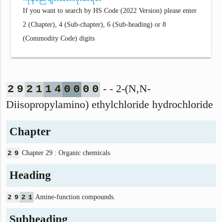
If you want to search by HS Code (2022 Version) please enter
2 (Chapter), 4 (Sub-chapter), 6 (Sub-heading) or 8
(Commodity Code) digits
- - 2-(N,N-
2
9
2
1
1
4
0
0
0
0
Diisopropylamino) ethylchloride hydrochloride
Chapter
2
9
Chapter 29 : Organic chemicals
Heading
2
9
2
1
Amine-function compounds.
Subheading