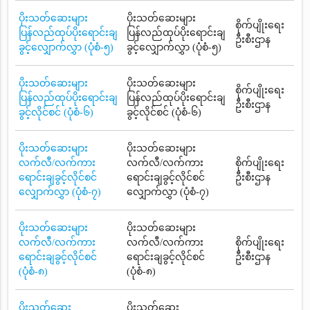
ပိုးသတ်ဆေးများ
ပိုးသတ်ဆေးများ
စိုက်ပျိုးရေး
ပြန်လည်ထုပ်ပိုးရောင်းချ
ပြန်လည်ထုပ်ပိုးရောင်းချ
ဦးစီးဌာန
ခွင့်လျှောက်လွှာ (ပုံစံ-၅)
ခွင့်လျှောက်လွှာ (ပုံစံ-၅)
ပိုးသတ်ဆေးများ
ပိုးသတ်ဆေးများ
စိုက်ပျိုးရေး
ပြန်လည်ထုပ်ပိုးရောင်းချ
ပြန်လည်ထုပ်ပိုးရောင်းချ
ဦးစီးဌာန
ခွင့်လိုင်စင် (ပုံစံ-၆)
ခွင့်လိုင်စင် (ပုံစံ-၆)
ပိုးသတ်ဆေးများ
ပိုးသတ်ဆေးများ
လက်လီ/လက်ကား
လက်လီ/လက်ကား
စိုက်ပျိုးရေး
ရောင်းချခွင့်လိုင်စင်
ရောင်းချခွင့်လိုင်စင်
ဦးစီးဌာန
လျှောက်လွှာ (ပုံစံ-၇)
လျှောက်လွှာ (ပုံစံ-၇)
ပိုးသတ်ဆေးများ
ပိုးသတ်ဆေးများ
လက်လီ/လက်ကား
လက်လီ/လက်ကား
စိုက်ပျိုးရေး
ရောင်းချခွင့်လိုင်စင်
ရောင်းချခွင့်လိုင်စင်
ဦးစီးဌာန
(ပုံစံ-၈)
(ပုံစံ-၈)
ပိုးသတ်ဆေး
ပိုးသတ်ဆေး