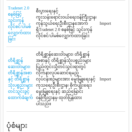
Tradenet 2.0
စီးပွားရေးနှင့်
စနစ်ဖြင့်
ကူးသန်းရောင်းဝယ်ရေးဝန်ကြီးဌာန၊
သွင်းကုန်
ကုန်သွယ်ရေးဦးစီးဌာနအောက်
Import
လိုင်စင်/ပါမစ်
ရှိTradenet 2.0 စနစ်ဖြင့် သွင်းကုန်
လျှောက်ထား
လိုင်စင်/ပါမစ်လျှောက်ထားခြင်း
ခြင်း
တိရိစ္ဆာန်ဆေးဝါးများ၊ တိရိစ္ဆာန်
တိရိစ္ဆာန်
အစာနှင့် တိရိစ္ဆာန်သုံးပစ္စည်းများ
ဆေးဝါးများ၊
ပြည်တွင်းသို့တင်သွင်းရာတွင်
တိရိစ္ဆာန်အစာ
လိုက်နာလုပ်ဆောင်ရမည့်
နှင့် တိရိစ္ဆာန်
လုပ်ငန်းစဉ်များအား မွေးမြူရေးနှင့်
Import
သုံးပစ္စည်းများ
ကုသရေးဦးစီးဌာန၊ စိုက်ပျိုးရေး၊
တင်သွင်းခွင့်
မွေးမြူရေးနှင့် ဆည်မြောင်း
ထောက်ခံချက်
ဝန်ကြီးဌာနမှ ထုတ်ပြန်ထား
ပါသည်။
ပုံစံများ