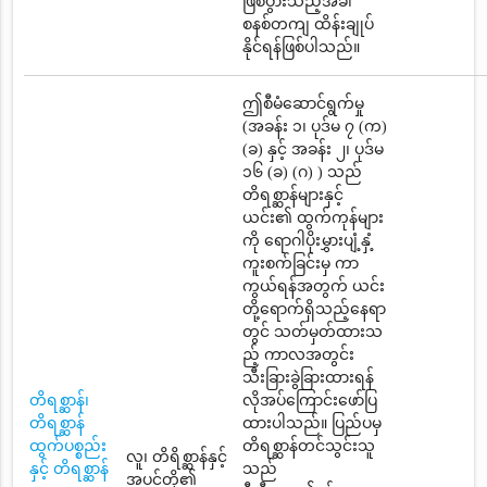
ဖြစ်ပွားသည့်အခါ
စနစ်တကျ ထိန်းချုပ်
နိုင်ရန်ဖြစ်ပါသည်။
ဤစီမံဆောင်ရွက်မှု
(အခန်း ၁၊ ပုဒ်မ ၇ (က)
(ခ) နှင့် အခန်း ၂၊ ပုဒ်မ
၁၆ (ခ) (ဂ) ) သည်
တိရစ္ဆာန်များနှင့်
ယင်း၏ ထွက်ကုန်များ
ကို ရောဂါပိုးမွှားပျံ့နှံ့
ကူးစက်ခြင်းမှ ကာ
ကွယ်ရန်အတွက် ယင်း
တို့ရောက်ရှိသည့်နေရာ
တွင် သတ်မှတ်ထားသ
ည့် ကာလအတွင်း
သီးခြားခွဲခြားထားရန်
တိရစ္ဆာန်၊
လိုအပ်ကြောင်းဖော်ပြ
တိရစ္ဆာန်
ထားပါသည်။ ပြည်ပမှ
ထွက်ပစ္စည်း
တိရစ္ဆာန်တင်သွင်းသူ
လူ၊ တိရိစ္ဆာန်နှင့်
နှင့် တိရစ္ဆာန်
သည်
အပင်တို့၏