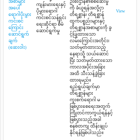
အစာများ
ဦးစီးဌာန၏စစ်ဆေးမှု
ကျန်းမားရေးနှင့်
အပေါ်
ကို ခံယူရန်အလို့ငှာ
ပိုမွှားရောဂါ
View
ရောဂါပိုးမွှား
တိရစ္ဆာန်၊ တိရစ္ဆာန်
ကင်းစင်သန့်ရှင်း
ကင်းစင်
ထွက်ပစ္စည်းများနှင့်
ရေးဆိုင်ရာ စီမံ
ကြောင်း
တိရစ္ဆာန်အစာများကို ခွ
ဆောင်ရွက်မှု
ဆောင်ရွက်
င့်ပြုထားသော
ချက်
လမ်းကြောင်းအတိုင်း၊
(ဆေးဝါး)
သတ်မှတ်ထားသည့်
နေရာသို့ သယ်ဆောင်
ပြီး သတ်မှတ်ထားသော
ကာလအပိုင်းအခြား
အထိ သီးသန့်ခွဲခြား
ထားရမည်။
ရည်ရွယ်ချက်မှာ
တိရစ္ဆာန်များ
ကူးစက်ရောဂါ မ
ဖြစ်ပွားစေရေးအတွက်
ကြိုတင်ကာကွယ်ရန်နှင့်
ဖြစ်ပွားသည့်အခါ
စနစ်တကျ ထိန်းချုပ်
နိုင်ရန်ဖြစ်ပါသည်။