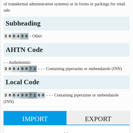
of transdermal administration systems) or in forms or packings for retail
sale.
Subheading
3
0
0
4
9
0
- Other:
AHTN Code
- - Anthelmintic:
3
0
0
4
9
0
7
1
- - - Containing piperazine or mebendazole (INN)
Local Code
3
0
0
4
9
0
7
1
0
0
- - - Containing piperazine or mebendazole
(INN)
IMPORT
EXPORT