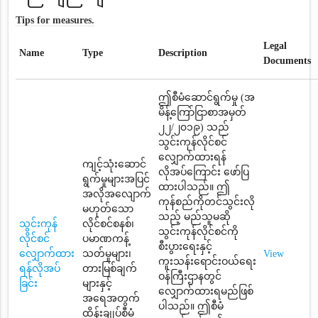
Tips for measures.
Legal
Name
Type
Description
Documents
ဤစီမံဆောင်ရွက်မှု (အ
မိန့်ကြော်ငြာစာအမှတ်
၂၂/၂၀၁၉) သည်
သွင်းကုန်လိုင်စင်
လျှောက်ထားရန်
ကျင့်သုံးဆောင်
လိုအပ်ကြောင်း ဖော်ပြ
ရွက်မှုများအပြင်
ထားပါသည်။ ဤ
အလိုအလျောက်
ကုန်စည်ကိုတင်သွင်းလို
မဟုတ်သော
သည့် မည်သူမဆို
သွင်းကုန်
လိုင်စင်စနစ်၊
သွင်းကုန်လိုင်စင်ကို
လိုင်စင်
ပမာဏကန့်
စီးပွားရေးနှင့်
လျှောက်ထား
သတ်မှုများ၊
View
ကူးသန်းရောင်းဝယ်ရေး
ရန်လိုအပ်
တားမြစ်ချက်
ဝန်ကြီးဌာနတွင်
ခြင်း
များနှင့်
လျှောက်ထားရမည်ဖြစ်
အရေအတွက်
ပါသည်။ ဤစီမံ
ထိန်းချုပ်စီမံ