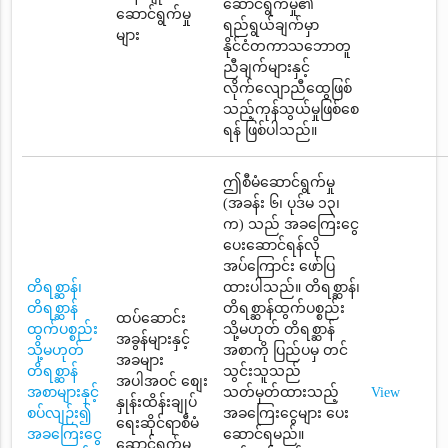
ဆောင်ရွက်မှု၏
ဆောင်ရွက်မှု
ရည်ရွယ်ချက်မှာ
များ
နိုင်ငံတကာသဘောတူ
ညီချက်များနှင့်
လိုက်လျောညီထွေဖြစ်
သည့်ကုန်သွယ်မှုဖြစ်စေ
ရန် ဖြစ်ပါသည်။
ဤစီမံဆောင်ရွက်မှု
(အခန်း ၆၊ ပုဒ်မ ၁၃၊
က) သည် အခကြေးငွေ
ပေးဆောင်ရန်လို
အပ်ကြောင်း ဖော်ပြ
တိရစ္ဆာန်၊
ထားပါသည်။ တိရစ္ဆာန်၊
တိရစ္ဆာန်
တိရစ္ဆာန်ထွက်ပစ္စည်း
ထပ်ဆောင်း
ထွက်ပစ္စည်း
သို့မဟုတ် တိရစ္ဆာန်
အခွန်များနှင့်
သို့မဟုတ်
အစာကို ပြည်ပမှ တင်
အခများ
တိရစ္ဆာန်
သွင်းသူသည်
အပါအဝင် စျေး
အစာများနှင့်
သတ်မှတ်ထားသည့်
View
နှုန်းထိန်းချုပ်
စပ်လျဉ်း၍
အခကြေးငွေများ ပေး
ရေးဆိုင်ရာစီမံ
အခကြေးငွေ
ဆောင်ရမည်။
ဆောင်ရွက်မှု