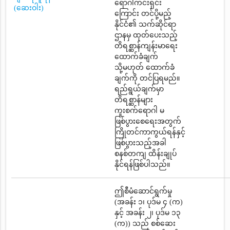
ရောဂါကင်းရှင်း
(ဆေးဝါး)
ကြောင်း တင်ပို့မည့်
နိုင်ငံ၏ သက်ဆိုင်ရာ
ဌာနမှ ထုတ်ပေးသည့်
တိရစ္ဆာန်ကျန်းမာရေး
ထောက်ခံချက်
သို့မဟုတ် ထောက်ခံ
ချက်ကို တင်ပြရမည်။
ရည်ရွယ်ချက်မှာ
တိရစ္ဆာန်များ
ကူးစက်ရောဂါ မ
ဖြစ်ပွားစေရေးအတွက်
ကြိုတင်ကာကွယ်ရန်နှင့်
ဖြစ်ပွားသည့်အခါ
စနစ်တကျ ထိန်းချုပ်
နိုင်ရန်ဖြစ်ပါသည်။
ဤစီမံဆောင်ရွက်မှု
(အခန်း ၁၊ ပုဒ်မ ၄ (က)
နှင့် အခန်း ၂၊ ပုဒ်မ ၁၃
(က)) သည် စစ်ဆေး