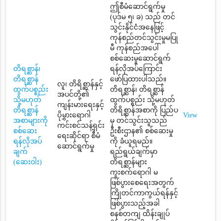
ဤစီမံဆောင်ရွက်မှု
(ပုဒ်မ ၅၊ ခ) သည် တင်
သွင်းနိုင်ငံအနေဖြင့်
ကုန်စည်တင်သွင်းမှုမပြု
မီ ကုန်စည်အပေါ်
စစ်ဆေးမှုဆောင်ရွက်
တိရစ္ဆာန်၊
ရန်လိုအပ်ကြောင်း
တိရစ္ဆာန်
ဖော်ပြထားပါသည်။
လူ၊ တိရိစ္ဆာန်နှင့်
ထွက်ပစ္စည်း
တိရစ္ဆာန်၊ တိရစ္ဆာန်
အပင်တို့၏
သို့မဟုတ်
ထွက်ပစ္စည်း သို့မဟုတ်
ကျန်းမားရေးနှင့်
တိရစ္ဆာန်
တိရိစ္ဆာန်အစာကို ပြည်ပ
ပိုမွှားရောဂါ
View
အစာများကို
မှ တင်သွင်းသူသည်
ကင်းစင်သန့်ရှင်း
စစ်ဆေး
ဦးစီးဌာန၏ စစ်ဆေးမှု
ရေးဆိုင်ရာ စီမံ
ရန်လိုအပ်
ကို ခံယူရမည်။
ဆောင်ရွက်မှု
ချက်
ရည်ရွယ်ချက်မှာ
(ဆေးဝါး)
တိရစ္ဆာန်များ
ကူးစက်ရောဂါ မ
ဖြစ်ပွားစေရေးအတွက်
ကြိုတင်ကာကွယ်ရန်နှင့်
ဖြစ်ပွားသည့်အခါ
စနစ်တကျ ထိန်းချုပ်