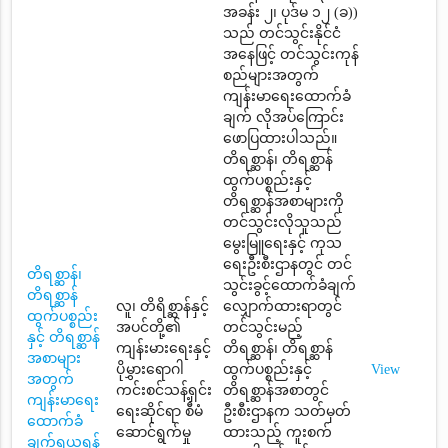
အခန်း ၂၊ ပုဒ်မ ၁၂ (ခ))
သည် တင်သွင်းနိုင်ငံ
အနေဖြင့် တင်သွင်းကုန်
စည်များအတွက်
ကျန်းမာရေးထောက်ခံ
ချက် လိုအပ်ကြောင်း
ဖောပြထားပါသည်။
တိရစ္ဆာန်၊ တိရစ္ဆာန်
ထွက်ပစ္စည်းနှင့်
တိရစ္ဆာန်အစာများကို
တင်သွင်းလိုသူသည်
မွေးမြူရေးနှင့် ကုသ
ရေးဦးစီးဌာနတွင် တင်
တိရစ္ဆာန်၊
သွင်းခွင့်ထောက်ခံချက်
တိရစ္ဆာန်
လူ၊ တိရိစ္ဆာန်နှင့်
လျှောက်ထားရာတွင်
ထွက်ပစ္စည်း
အပင်တို့၏
တင်သွင်းမည့်
နှင့် တိရစ္ဆာန်
ကျန်းမားရေးနှင့်
တိရစ္ဆာန်၊ တိရစ္ဆာန်
အစာများ
ပိုမွှားရောဂါ
ထွက်ပစ္စည်းနှင့်
View
အတွက်
ကင်းစင်သန့်ရှင်း
တိရစ္ဆာန်အစာတွင်
ကျန်းမာရေး
ရေးဆိုင်ရာ စီမံ
ဦးစီးဌာနက သတ်မှတ်
ထောက်ခံ
ဆောင်ရွက်မှု
ထားသည့် ကူးစက်
ချက်ရယူရန်