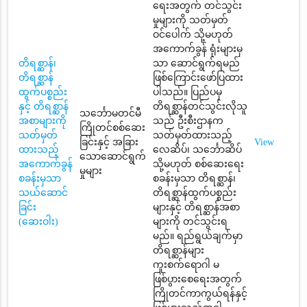
ရေးအတွက် တင်သွင်း
မှုများကို သတ်မှတ်
ဝင်ပေါက် သို့မဟုတ်
အကောက်ခွန် ရုံးများမှ
တိရစ္ဆာန်၊
သာ ဆောင်ရွက်ရမည်
တိရစ္ဆာန်
ဖြစ်ကြောင်းဖော်ပြထား
ထွက်ပစ္စည်း
ပါသည်။ ပြည်ပမှ
နှင့် တိရစ္ဆာန်
တိရစ္ဆာန်တင်သွင်းလိုသူ
သင်္ဘောမတင်မီ
အစာများကို
သည် ဦးစီးဌာနက
ကြိုတင်စစ်ဆေး
သတ်မှတ်
သတ်မှတ်ထားသည့်
ခြင်းနှင့် အခြား
View
ထားသည့်
လေဆိပ်၊ သင်္ဘောဆိပ်
သောဆောင်ရွက်
အကောက်ခွန်
သို့မဟုတ် စစ်ဆေးရေး
မှုများ
စခန်းမှသာ
စခန်းမှသာ တိရစ္ဆာန်၊
သယ်ဆောင်
တိရစ္ဆာန်ထွက်ပစ္စည်း
ခြင်း
များနှင့် တိရစ္ဆာန်အစာ
(ဆေးဝါး)
များကို တင်သွင်းရ
မည်။ ရည်ရွယ်ချက်မှာ
တိရစ္ဆာန်များ
ကူးစက်ရောဂါ မ
ဖြစ်ပွားစေရေးအတွက်
ကြိုတင်ကာကွယ်ရန်နှင့်