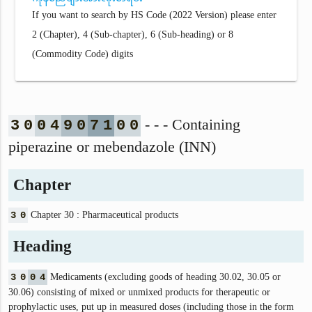
If you want to search by HS Code (2022 Version) please enter
2 (Chapter), 4 (Sub-chapter), 6 (Sub-heading) or 8
(Commodity Code) digits
- - - Containing
3
0
0
4
9
0
7
1
0
0
piperazine or mebendazole (INN)
Chapter
3
0
Chapter 30 : Pharmaceutical products
Heading
3
0
0
4
Medicaments (excluding goods of heading 30.02, 30.05 or
30.06) consisting of mixed or unmixed products for therapeutic or
prophylactic uses, put up in measured doses (including those in the form