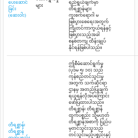
ပေးဆောင်
ရည်ရွယ်ချက်မှာ
များ
ခြင်း
တိရစ္ဆာန်များ
(ဆေးဝါး)
ကူးစက်ရောဂါ မ
ဖြစ်ပွားစေရေးအတွက်
ကြိုတင်ကာကွယ်ရန်နှင့်
ဖြစ်ပွားသည့်အခါ
စနစ်တကျ ထိန်းချုပ်
နိုင်ရန်ဖြစ်ပါသည်။
ဤစီမံဆောင်ရွက်မှု
(ပုဒ်မ ၅၊ ၁၀) သည်
ကုန်စည်တင်သွင်းမှု
အတွက် သက်ဆိုင်ရာ
ဌာနမှ အတည်ပြုချက်
ရယူရန်လိုအပ်ကြောင်း
ဖော်ပြထားပါသည်။
တိရစ္ဆာန်၊ တိရစ္ဆာန်
ထွက်ပစ္စည်း သို့မဟုတ်
တိရစ္ဆာန်အစာကို ပြည်ပ
တိရစ္ဆာန်၊
မှတင်သွင်းသူသည်
တိရစ္ဆာန်
တင်သွင်းမည့်ပစ္စည်းနှင့်
ထွက်ပစ္စည်း