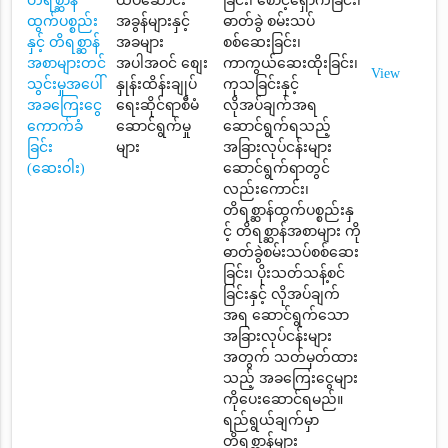
တိရစ္ဆာန်
ထပ်ဆောင်း
ခြင်း၊ စောင့်ရှောက်ခြင်း၊
ထွက်ပစ္စည်း
အခွန်များနှင့်
ဓာတ်ခွဲ စမ်းသပ်
နှင့် တိရစ္ဆာန်
အခများ
စစ်ဆေးခြင်း၊
အစာများတင်
အပါအဝင် စျေး
ကာကွယ်ဆေးထိုးခြင်း၊
View
သွင်းမှုအပေါ်
နှုန်းထိန်းချုပ်
ကုသခြင်းနှင့်
အခကြေးငွေ
ရေးဆိုင်ရာစီမံ
လိုအပ်ချက်အရ
ကောက်ခံ
ဆောင်ရွက်မှု
ဆောင်ရွက်ရသည့်
ခြင်း
များ
အခြားလုပ်ငန်းများ
(ဆေးဝါး)
ဆောင်ရွက်ရာတွင်
လည်းကောင်း၊
တိရစ္ဆာန်ထွက်ပစ္စည်းနှ
င့် တိရစ္ဆာန်အစာများ ကို
ဓာတ်ခွဲစမ်းသပ်စစ်ဆေး
ခြင်း၊ ပိုးသတ်သန့်စင်
ခြင်းနှင့် လိုအပ်ချက်
အရ ဆောင်ရွက်သော
အခြားလုပ်ငန်းများ
အတွက် သတ်မှတ်ထား
သည့် အခကြေးငွေများ
ကိုပေးဆောင်ရမည်။
ရည်ရွယ်ချက်မှာ
တိရစ္ဆာန်များ