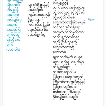
စပ်လျဉ်း၍
သို့မဟုတ်
လူ၊ တိရိစ္ဆာန်နှင့်
သက်ဆိုင်ရာအစိုးရဌာန
တိရစ္ဆာန်
အပင်တို့၏
သို့ တင်သွင်းခွင့်လိုင်စင်
အစာများ
ကျန်းမားရေးနှင့်
သို့မဟုတ် ပါမစ်
တင်သွင်းမှု
ပိုမွှားရောဂါ
View
လျှောက်ထားခြင်းမပြုမီ
အတွက်
ကင်းစင်သန့်ရှင်း
တင်သွင်းခွင့်ရရှိရေး
အတည်ပြု
ရေးဆိုင်ရာ စီမံ
အတွက် သတ်မှတ်ထား
ချက်ရယူ
ဆောင်ရွက်မှု
သည့် နည်းလမ်းနှင့်
ရန်လိုအပ်
အညီ ဦးစီးဌာနသို့
ချက်
လျှောက်ထား၍
(ဆေးဝါး)
ထောက်ခံ
ချက်လက်မှတ် ရယူရ
မည်။ ရည်ရွယ်ချက်မှာ
တိရစ္ဆာန်များ
ကူးစက်ရောဂါ မ
ဖြစ်ပွားစေရေးအတွက်
ကြိုတင်ကာကွယ်ရန်နှင့်
ဖြစ်ပွားသည့်အခါ
စနစ်တကျ ထိန်းချုပ်
နိုင်ရန်ဖြစ်ပါသည်။