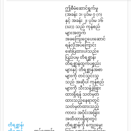
ဤစီမံဆောင်ရွက်မှု
(အခန်း ၁၊ ပုဒ်မ ၇ (ဂ)
နှင့် အခန်း ၂၊ ပုဒ်မ ၁၆
(ဃ)) သည် ကုန်စည်
များအတွက်
အခကြေးငွေပေးဆောင်
ရန်လိုအပ်ကြောင်း
ဖော်ပြထားပါသည်။
ပြည်ပမှ တိရစ္ဆာန်၊
တိရစ္ဆာန်ထွက်ပစ္စည်း
များနှင့် တိရစ္ဆာန်အစာ
များကို တင်သွင်းသူ
သည် အဆိုပါ ကုန်စည်
များကို သီးသန့်ခွဲခြား
ထားရှိရန် သတ်မှတ်
ထားသည့်နေရာတွင်
သတ်မှတ်ထားသည့်
ကာလ အပိုင်းအခြား
အထိထားရှိရာတွင်
တိရစ္ဆာန်၊
တိရစ္ဆာန်ကို ကျွေးမွေး