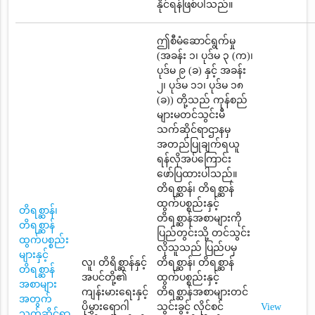
နိုင်ရန်ဖြစ်ပါသည်။
ဤစီမံဆောင်ရွက်မှု
(အခန်း ၁၊ ပုဒ်မ ၃ (က)၊
ပုဒ်မ ၉ (ခ) နှင့် အခန်း
၂၊ ပုဒ်မ ၁၁၊ ပုဒ်မ ၁၈
(ခ)) တို့သည် ကုန်စည်
များမတင်သွင်းမီ
သက်ဆိုင်ရာဌာနမှ
အတည်ပြုချက်ရယူ
ရန်လိုအပ်ကြောင်း
ဖော်ပြထားပါသည်။
တိရစ္ဆာန်၊ တိရစ္ဆာန်
ထွက်ပစ္စည်းနှင့်
တိရစ္ဆာန်၊
တိရစ္ဆာန်အစာများကို
တိရစ္ဆာန်
ပြည်တွင်းသို့ တင်သွင်း
ထွက်ပစ္စည်း
လိုသူသည် ပြည်ပမှ
များနှင့်
လူ၊ တိရိစ္ဆာန်နှင့်
တိရစ္ဆာန်၊ တိရစ္ဆာန်
တိရစ္ဆာန်
အပင်တို့၏
ထွက်ပစ္စည်းနှင့်
အစာများ
ကျန်းမားရေးနှင့်
တိရစ္ဆာန်အစာများတင်
အတွက်
ပိုမွှားရောဂါ
သွင်းခွင့် လိုင်စင်
View
သက်ဆိုင်ရာ