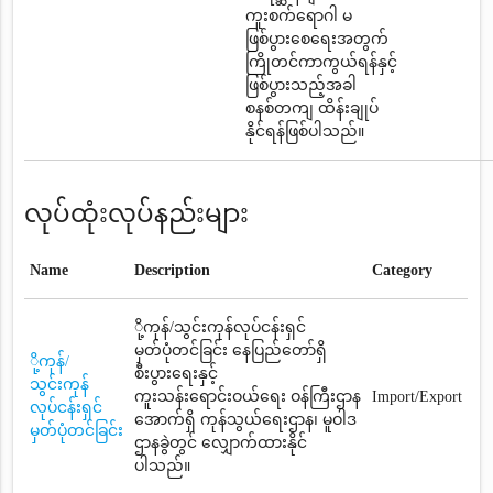
ကူးစက်ရောဂါ မ
ဖြစ်ပွားစေရေးအတွက်
ကြိုတင်ကာကွယ်ရန်နှင့်
ဖြစ်ပွားသည့်အခါ
စနစ်တကျ ထိန်းချုပ်
နိုင်ရန်ဖြစ်ပါသည်။
လုပ်ထုံးလုပ်နည်းများ
Name
Description
Category
ို့ကုန်/သွင်းကုန်လုပ်ငန်းရှင်
မှတ်ပုံတင်ခြင်း နေပြည်တော်ရှိ
ို့ကုန်/
စီးပွားရေးနှင့်
သွင်းကုန်
ကူးသန်းရောင်းဝယ်ရေး ဝန်ကြီးဌာန
Import/Export
လုပ်ငန်းရှင်
အောက်ရှိ ကုန်သွယ်ရေးဌာန၊ မူဝါဒ
မှတ်ပုံတင်ခြင်း
ဌာနခွဲတွင် လျှောက်ထားနိုင်
ပါသည်။