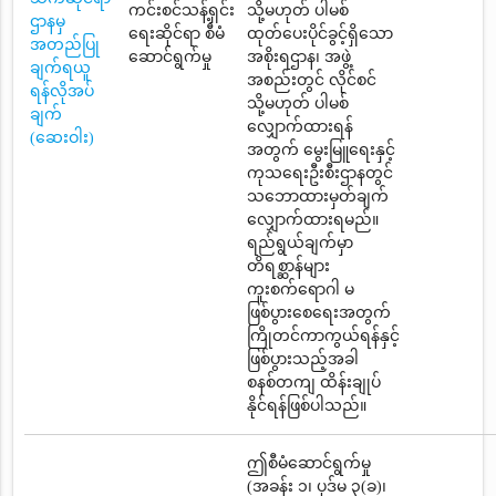
ကင်းစင်သန့်ရှင်း
သို့မဟုတ် ပါမစ်
ဌာနမှ
ရေးဆိုင်ရာ စီမံ
ထုတ်ပေးပိုင်ခွင့်ရှိသော
အတည်ပြု
ဆောင်ရွက်မှု
အစိုးရဌာန၊ အဖွဲ့
ချက်ရယူ
အစည်းတွင် လိုင်စင်
ရန်လိုအပ်
သို့မဟုတ် ပါမစ်
ချက်
လျှောက်ထားရန်
(ဆေးဝါး)
အတွက် မွေးမြူရေးနှင့်
ကုသရေးဦးစီးဌာနတွင်
သဘောထားမှတ်ချက်
လျှောက်ထားရမည်။
ရည်ရွယ်ချက်မှာ
တိရစ္ဆာန်များ
ကူးစက်ရောဂါ မ
ဖြစ်ပွားစေရေးအတွက်
ကြိုတင်ကာကွယ်ရန်နှင့်
ဖြစ်ပွားသည့်အခါ
စနစ်တကျ ထိန်းချုပ်
နိုင်ရန်ဖြစ်ပါသည်။
ဤစီမံဆောင်ရွက်မှု
(အခန်း ၁၊ ပုဒ်မ ၃(ခ)၊