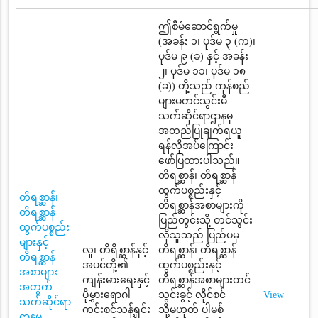
ဤစီမံဆောင်ရွက်မှု
(အခန်း ၁၊ ပုဒ်မ ၃ (က)၊
ပုဒ်မ ၉ (ခ) နှင့် အခန်း
၂၊ ပုဒ်မ ၁၁၊ ပုဒ်မ ၁၈
(ခ)) တို့သည် ကုန်စည်
များမတင်သွင်းမီ
သက်ဆိုင်ရာဌာနမှ
အတည်ပြုချက်ရယူ
ရန်လိုအပ်ကြောင်း
ဖော်ပြထားပါသည်။
တိရစ္ဆာန်၊ တိရစ္ဆာန်
ထွက်ပစ္စည်းနှင့်
တိရစ္ဆာန်၊
တိရစ္ဆာန်အစာများကို
တိရစ္ဆာန်
ပြည်တွင်းသို့ တင်သွင်း
ထွက်ပစ္စည်း
လိုသူသည် ပြည်ပမှ
များနှင့်
လူ၊ တိရိစ္ဆာန်နှင့်
တိရစ္ဆာန်၊ တိရစ္ဆာန်
တိရစ္ဆာန်
အပင်တို့၏
ထွက်ပစ္စည်းနှင့်
အစာများ
ကျန်းမားရေးနှင့်
တိရစ္ဆာန်အစာများတင်
အတွက်
ပိုမွှားရောဂါ
သွင်းခွင့် လိုင်စင်
View
သက်ဆိုင်ရာ
ကင်းစင်သန့်ရှင်း
သို့မဟုတ် ပါမစ်
ဌာနမှ