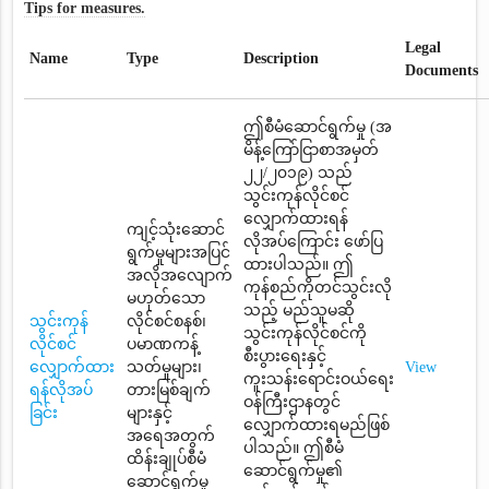
Tips for measures.
Legal
Name
Type
Description
Documents
ဤစီမံဆောင်ရွက်မှု (အ
မိန့်ကြော်ငြာစာအမှတ်
၂၂/၂၀၁၉) သည်
သွင်းကုန်လိုင်စင်
လျှောက်ထားရန်
ကျင့်သုံးဆောင်
လိုအပ်ကြောင်း ဖော်ပြ
ရွက်မှုများအပြင်
ထားပါသည်။ ဤ
အလိုအလျောက်
ကုန်စည်ကိုတင်သွင်းလို
မဟုတ်သော
သည့် မည်သူမဆို
သွင်းကုန်
လိုင်စင်စနစ်၊
သွင်းကုန်လိုင်စင်ကို
လိုင်စင်
ပမာဏကန့်
စီးပွားရေးနှင့်
လျှောက်ထား
သတ်မှုများ၊
View
ကူးသန်းရောင်းဝယ်ရေး
ရန်လိုအပ်
တားမြစ်ချက်
ဝန်ကြီးဌာနတွင်
ခြင်း
များနှင့်
လျှောက်ထားရမည်ဖြစ်
အရေအတွက်
ပါသည်။ ဤစီမံ
ထိန်းချုပ်စီမံ
ဆောင်ရွက်မှု၏
ဆောင်ရွက်မှု