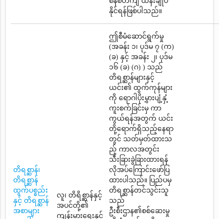
စနစ်တကျ ထိန်းချုပ်
နိုင်ရန်ဖြစ်ပါသည်။
ဤစီမံဆောင်ရွက်မှု
(အခန်း ၁၊ ပုဒ်မ ၇ (က)
(ခ) နှင့် အခန်း ၂၊ ပုဒ်မ
၁၆ (ခ) (ဂ) ) သည်
တိရစ္ဆာန်များနှင့်
ယင်း၏ ထွက်ကုန်များ
ကို ရောဂါပိုးမွှားပျံ့နှံ့
ကူးစက်ခြင်းမှ ကာ
ကွယ်ရန်အတွက် ယင်း
တို့ရောက်ရှိသည့်နေရာ
တွင် သတ်မှတ်ထားသ
ည့် ကာလအတွင်း
သီးခြားခွဲခြားထားရန်
တိရစ္ဆာန်၊
လိုအပ်ကြောင်းဖော်ပြ
တိရစ္ဆာန်
ထားပါသည်။ ပြည်ပမှ
ထွက်ပစ္စည်း
တိရစ္ဆာန်တင်သွင်းသူ
လူ၊ တိရိစ္ဆာန်နှင့်
နှင့် တိရစ္ဆာန်
သည်
အပင်တို့၏
အစာများ
ဦးစီးဌာန၏စစ်ဆေးမှု
ကျန်းမားရေးနှင့်