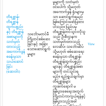
မှုများကို သတ်မှတ်
ဝင်ပေါက် သို့မဟုတ်
အကောက်ခွန် ရုံးများမှ
တိရစ္ဆာန်၊
သာ ဆောင်ရွက်ရမည်
တိရစ္ဆာန်
ဖြစ်ကြောင်းဖော်ပြထား
ထွက်ပစ္စည်း
ပါသည်။ ပြည်ပမှ
နှင့် တိရစ္ဆာန်
တိရစ္ဆာန်တင်သွင်းလိုသူ
သင်္ဘောမတင်မီ
အစာများကို
သည် ဦးစီးဌာနက
ကြိုတင်စစ်ဆေး
သတ်မှတ်
သတ်မှတ်ထားသည့်
ခြင်းနှင့် အခြား
View
ထားသည့်
လေဆိပ်၊ သင်္ဘောဆိပ်
သောဆောင်ရွက်
အကောက်ခွန်
သို့မဟုတ် စစ်ဆေးရေး
မှုများ
စခန်းမှသာ
စခန်းမှသာ တိရစ္ဆာန်၊
သယ်ဆောင်
တိရစ္ဆာန်ထွက်ပစ္စည်း
ခြင်း
များနှင့် တိရစ္ဆာန်အစာ
(ဆေးဝါး)
များကို တင်သွင်းရ
မည်။ ရည်ရွယ်ချက်မှာ
တိရစ္ဆာန်များ
ကူးစက်ရောဂါ မ
ဖြစ်ပွားစေရေးအတွက်
ကြိုတင်ကာကွယ်ရန်နှင့်
ဖြစ်ပွားသည့်အခါ