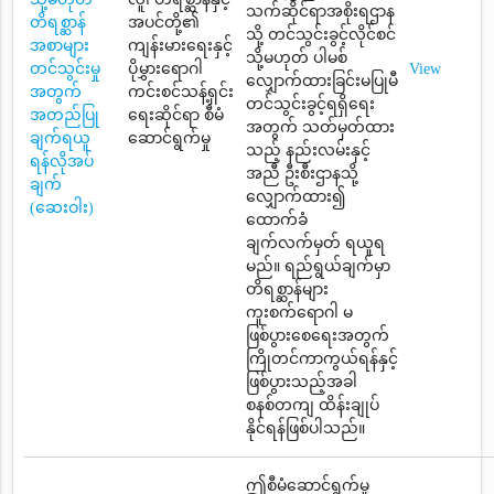
သက်ဆိုင်ရာအစိုးရဌာန
တိရစ္ဆာန်
အပင်တို့၏
သို့ တင်သွင်းခွင့်လိုင်စင်
အစာများ
ကျန်းမားရေးနှင့်
သို့မဟုတ် ပါမစ်
တင်သွင်းမှု
ပိုမွှားရောဂါ
View
လျှောက်ထားခြင်းမပြုမီ
အတွက်
ကင်းစင်သန့်ရှင်း
တင်သွင်းခွင့်ရရှိရေး
အတည်ပြု
ရေးဆိုင်ရာ စီမံ
အတွက် သတ်မှတ်ထား
ချက်ရယူ
ဆောင်ရွက်မှု
သည့် နည်းလမ်းနှင့်
ရန်လိုအပ်
အညီ ဦးစီးဌာနသို့
ချက်
လျှောက်ထား၍
(ဆေးဝါး)
ထောက်ခံ
ချက်လက်မှတ် ရယူရ
မည်။ ရည်ရွယ်ချက်မှာ
တိရစ္ဆာန်များ
ကူးစက်ရောဂါ မ
ဖြစ်ပွားစေရေးအတွက်
ကြိုတင်ကာကွယ်ရန်နှင့်
ဖြစ်ပွားသည့်အခါ
စနစ်တကျ ထိန်းချုပ်
နိုင်ရန်ဖြစ်ပါသည်။
ဤစီမံဆောင်ရွက်မှု