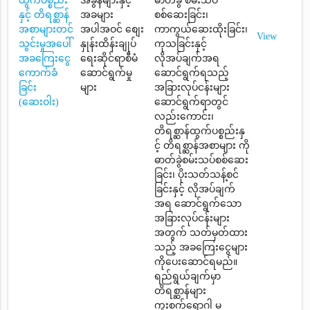
ထွက်ပစ္စည်း
အခွန်များနှင့်
ဓာတ်ခွဲ စမ်းသပ်
နှင့် တိရစ္ဆာန်
အခများ
စစ်ဆေးခြင်း၊
အစာများတင်
အပါအဝင် စျေး
ကာကွယ်ဆေးထိုးခြင်း၊
View
သွင်းမှုအပေါ်
နှုန်းထိန်းချုပ်
ကုသခြင်းနှင့်
အခကြေးငွေ
ရေးဆိုင်ရာစီမံ
လိုအပ်ချက်အရ
ကောက်ခံ
ဆောင်ရွက်မှု
ဆောင်ရွက်ရသည့်
ခြင်း
များ
အခြားလုပ်ငန်းများ
(ဆေးဝါး)
ဆောင်ရွက်ရာတွင်
လည်းကောင်း၊
တိရစ္ဆာန်ထွက်ပစ္စည်းနှ
င့် တိရစ္ဆာန်အစာများ ကို
ဓာတ်ခွဲစမ်းသပ်စစ်ဆေး
ခြင်း၊ ပိုးသတ်သန့်စင်
ခြင်းနှင့် လိုအပ်ချက်
အရ ဆောင်ရွက်သော
အခြားလုပ်ငန်းများ
အတွက် သတ်မှတ်ထား
သည့် အခကြေးငွေများ
ကိုပေးဆောင်ရမည်။
ရည်ရွယ်ချက်မှာ
တိရစ္ဆာန်များ
ကူးစက်ရောဂါ မ