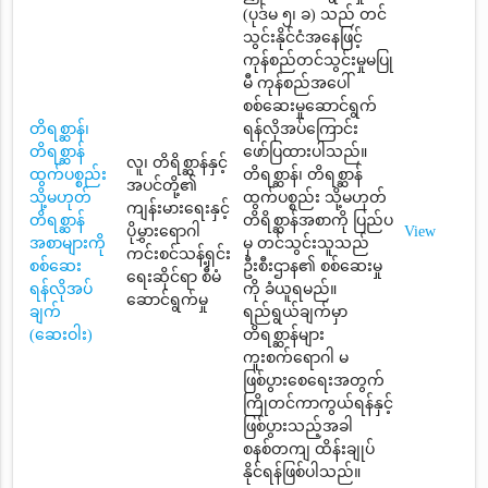
(ပုဒ်မ ၅၊ ခ) သည် တင်
သွင်းနိုင်ငံအနေဖြင့်
ကုန်စည်တင်သွင်းမှုမပြု
မီ ကုန်စည်အပေါ်
စစ်ဆေးမှုဆောင်ရွက်
တိရစ္ဆာန်၊
ရန်လိုအပ်ကြောင်း
တိရစ္ဆာန်
ဖော်ပြထားပါသည်။
လူ၊ တိရိစ္ဆာန်နှင့်
ထွက်ပစ္စည်း
တိရစ္ဆာန်၊ တိရစ္ဆာန်
အပင်တို့၏
သို့မဟုတ်
ထွက်ပစ္စည်း သို့မဟုတ်
ကျန်းမားရေးနှင့်
တိရစ္ဆာန်
တိရိစ္ဆာန်အစာကို ပြည်ပ
ပိုမွှားရောဂါ
View
အစာများကို
မှ တင်သွင်းသူသည်
ကင်းစင်သန့်ရှင်း
စစ်ဆေး
ဦးစီးဌာန၏ စစ်ဆေးမှု
ရေးဆိုင်ရာ စီမံ
ရန်လိုအပ်
ကို ခံယူရမည်။
ဆောင်ရွက်မှု
ချက်
ရည်ရွယ်ချက်မှာ
(ဆေးဝါး)
တိရစ္ဆာန်များ
ကူးစက်ရောဂါ မ
ဖြစ်ပွားစေရေးအတွက်
ကြိုတင်ကာကွယ်ရန်နှင့်
ဖြစ်ပွားသည့်အခါ
စနစ်တကျ ထိန်းချုပ်
နိုင်ရန်ဖြစ်ပါသည်။