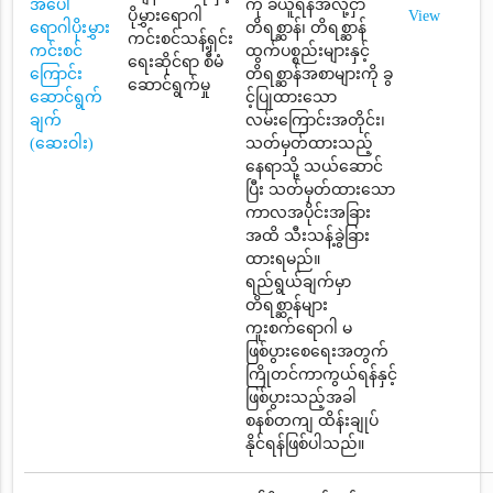
အပေါ်
ကို ခံယူရန်အလို့ငှာ
ပိုမွှားရောဂါ
View
ရောဂါပိုးမွှား
တိရစ္ဆာန်၊ တိရစ္ဆာန်
ကင်းစင်သန့်ရှင်း
ကင်းစင်
ထွက်ပစ္စည်းများနှင့်
ရေးဆိုင်ရာ စီမံ
ကြောင်း
တိရစ္ဆာန်အစာများကို ခွ
ဆောင်ရွက်မှု
ဆောင်ရွက်
င့်ပြုထားသော
ချက်
လမ်းကြောင်းအတိုင်း၊
(ဆေးဝါး)
သတ်မှတ်ထားသည့်
နေရာသို့ သယ်ဆောင်
ပြီး သတ်မှတ်ထားသော
ကာလအပိုင်းအခြား
အထိ သီးသန့်ခွဲခြား
ထားရမည်။
ရည်ရွယ်ချက်မှာ
တိရစ္ဆာန်များ
ကူးစက်ရောဂါ မ
ဖြစ်ပွားစေရေးအတွက်
ကြိုတင်ကာကွယ်ရန်နှင့်
ဖြစ်ပွားသည့်အခါ
စနစ်တကျ ထိန်းချုပ်
နိုင်ရန်ဖြစ်ပါသည်။