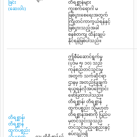
ခြင်း
တိရစ္ဆာန်များ
(ဆေးဝါး)
ကူးစက်ရောဂါ မ
ဖြစ်ပွားစေရေးအတွက်
ကြိုတင်ကာကွယ်ရန်နှင့်
ဖြစ်ပွားသည့်အခါ
စနစ်တကျ ထိန်းချုပ်
နိုင်ရန်ဖြစ်ပါသည်။
ဤစီမံဆောင်ရွက်မှု
(ပုဒ်မ ၅၊ ၁၀) သည်
ကုန်စည်တင်သွင်းမှု
အတွက် သက်ဆိုင်ရာ
ဌာနမှ အတည်ပြုချက်
ရယူရန်လိုအပ်ကြောင်း
ဖော်ပြထားပါသည်။
တိရစ္ဆာန်၊ တိရစ္ဆာန်
ထွက်ပစ္စည်း သို့မဟုတ်
တိရစ္ဆာန်အစာကို ပြည်ပ
တိရစ္ဆာန်၊
မှတင်သွင်းသူသည်
တိရစ္ဆာန်
တင်သွင်းမည့်ပစ္စည်းနှင့်
ထွက်ပစ္စည်း
စပ်လျဉ်း၍
သို့မဟုတ်
လူ၊ တိရိစ္ဆာန်နှင့်