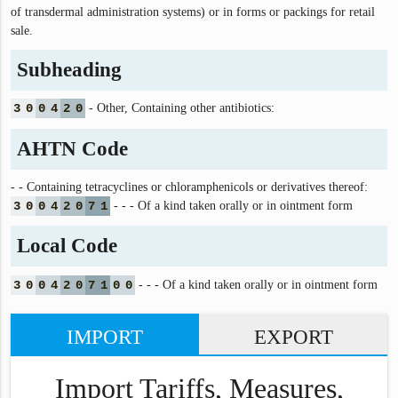
of transdermal administration systems) or in forms or packings for retail
sale.
Subheading
3
0
0
4
2
0
- Other, Containing other antibiotics:
AHTN Code
- - Containing tetracyclines or chloramphenicols or derivatives thereof:
3
0
0
4
2
0
7
1
- - - Of a kind taken orally or in ointment form
Local Code
3
0
0
4
2
0
7
1
0
0
- - - Of a kind taken orally or in ointment form
IMPORT
EXPORT
Import Tariffs, Measures,