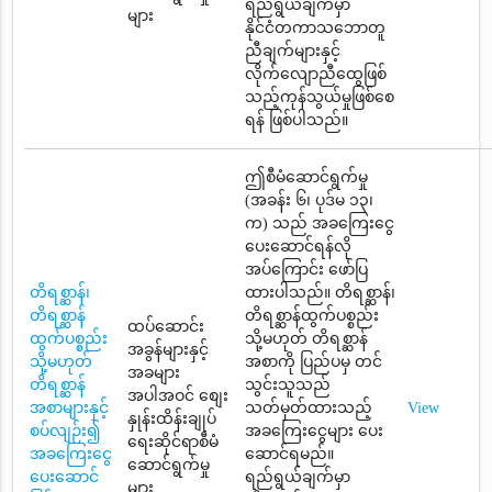
ရည်ရွယ်ချက်မှာ
များ
နိုင်ငံတကာသဘောတူ
ညီချက်များနှင့်
လိုက်လျောညီထွေဖြစ်
သည့်ကုန်သွယ်မှုဖြစ်စေ
ရန် ဖြစ်ပါသည်။
ဤစီမံဆောင်ရွက်မှု
(အခန်း ၆၊ ပုဒ်မ ၁၃၊
က) သည် အခကြေးငွေ
ပေးဆောင်ရန်လို
အပ်ကြောင်း ဖော်ပြ
တိရစ္ဆာန်၊
ထားပါသည်။ တိရစ္ဆာန်၊
တိရစ္ဆာန်
တိရစ္ဆာန်ထွက်ပစ္စည်း
ထပ်ဆောင်း
ထွက်ပစ္စည်း
သို့မဟုတ် တိရစ္ဆာန်
အခွန်များနှင့်
သို့မဟုတ်
အစာကို ပြည်ပမှ တင်
အခများ
တိရစ္ဆာန်
သွင်းသူသည်
အပါအဝင် စျေး
အစာများနှင့်
သတ်မှတ်ထားသည့်
View
နှုန်းထိန်းချုပ်
စပ်လျဉ်း၍
အခကြေးငွေများ ပေး
ရေးဆိုင်ရာစီမံ
အခကြေးငွေ
ဆောင်ရမည်။
ဆောင်ရွက်မှု
ပေးဆောင်
ရည်ရွယ်ချက်မှာ
များ