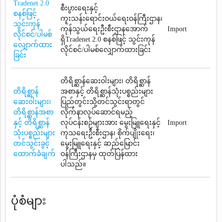
Tradenet 2.0
စီးပွားရေးနှင့်
စနစ်ဖြင့်
ကူးသန်းရောင်းဝယ်ရေးဝန်ကြီးဌာန၊
သွင်းကုန်
ကုန်သွယ်ရေးဦးစီးဌာနအောက်
Import
လိုင်စင်/ပါမစ်
ရှိTradenet 2.0 စနစ်ဖြင့် သွင်းကုန်
လျှောက်ထား
လိုင်စင်/ပါမစ်လျှောက်ထားခြင်း
ခြင်း
တိရိစ္ဆာန်ဆေးဝါးများ၊ တိရိစ္ဆာန်
တိရိစ္ဆာန်
အစာနှင့် တိရိစ္ဆာန်သုံးပစ္စည်းများ
ဆေးဝါးများ၊
ပြည်တွင်းသို့တင်သွင်းရာတွင်
တိရိစ္ဆာန်အစာ
လိုက်နာလုပ်ဆောင်ရမည့်
နှင့် တိရိစ္ဆာန်
လုပ်ငန်းစဉ်များအား မွေးမြူရေးနှင့်
Import
သုံးပစ္စည်းများ
ကုသရေးဦးစီးဌာန၊ စိုက်ပျိုးရေး၊
တင်သွင်းခွင့်
မွေးမြူရေးနှင့် ဆည်မြောင်း
ထောက်ခံချက်
ဝန်ကြီးဌာနမှ ထုတ်ပြန်ထား
ပါသည်။
ပုံစံများ