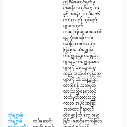
ဤစီမံဆောင်ရွက်မှု
(အခန်း ၁၊ ပုဒ်မ ၇ (ဂ)
နှင့် အခန်း ၂၊ ပုဒ်မ ၁၆
(ဃ)) သည် ကုန်စည်
များအတွက်
အခကြေးငွေပေးဆောင်
ရန်လိုအပ်ကြောင်း
ဖော်ပြထားပါသည်။
ပြည်ပမှ တိရစ္ဆာန်၊
တိရစ္ဆာန်ထွက်ပစ္စည်း
များနှင့် တိရစ္ဆာန်အစာ
များကို တင်သွင်းသူ
သည် အဆိုပါ ကုန်စည်
များကို သီးသန့်ခွဲခြား
ထားရှိရန် သတ်မှတ်
ထားသည့်နေရာတွင်
သတ်မှတ်ထားသည့်
ကာလ အပိုင်းအခြား
အထိထားရှိရာတွင်
တိရစ္ဆာန်၊
တိရစ္ဆာန်ကို ကျွေးမွေး
တိရစ္ဆာန်
ထပ်ဆောင်း
ခြင်း၊ စောင့်ရှောက်ခြင်း၊