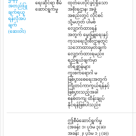
ရေးဆိုင်ရာ စီမံ
ထုတ်ပေးပိုင်ခွင့်ရှိသော
အတည်ပြု
ဆောင်ရွက်မှု
အစိုးရဌာန၊ အဖွဲ့
ချက်ရယူ
အစည်းတွင် လိုင်စင်
ရန်လိုအပ်
သို့မဟုတ် ပါမစ်
ချက်
လျှောက်ထားရန်
(ဆေးဝါး)
အတွက် မွေးမြူရေးနှင့်
ကုသရေးဦးစီးဌာနတွင်
သဘောထားမှတ်ချက်
လျှောက်ထားရမည်။
ရည်ရွယ်ချက်မှာ
တိရစ္ဆာန်များ
ကူးစက်ရောဂါ မ
ဖြစ်ပွားစေရေးအတွက်
ကြိုတင်ကာကွယ်ရန်နှင့်
ဖြစ်ပွားသည့်အခါ
စနစ်တကျ ထိန်းချုပ်
နိုင်ရန်ဖြစ်ပါသည်။
ဤစီမံဆောင်ရွက်မှု
(အခန်း ၁၊ ပုဒ်မ ၃(ခ)၊
အခန်း ၂၊ ပုဒ်မ ၁၂ (ခ))