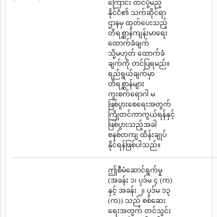
ကြောင်း တင်ပို့မည့်
နိုင်ငံ၏ သက်ဆိုင်ရာ
ဌာနမှ ထုတ်ပေးသည့်
တိရစ္ဆာန်ကျန်းမာရေး
ထောက်ခံချက်
သို့မဟုတ် ထောက်ခံ
ချက်ကို တင်ပြရမည်။
ရည်ရွယ်ချက်မှာ
တိရစ္ဆာန်များ
ကူးစက်ရောဂါ မ
ဖြစ်ပွားစေရေးအတွက်
ကြိုတင်ကာကွယ်ရန်နှင့်
ဖြစ်ပွားသည့်အခါ
စနစ်တကျ ထိန်းချုပ်
နိုင်ရန်ဖြစ်ပါသည်။
ဤစီမံဆောင်ရွက်မှု
(အခန်း ၁၊ ပုဒ်မ ၄ (က)
နှင့် အခန်း ၂၊ ပုဒ်မ ၁၃
(က)) သည် စစ်ဆေး
ရေးအတွက် တင်သွင်း