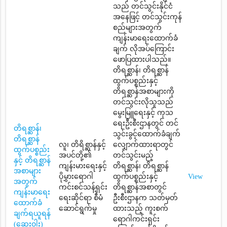
သည် တင်သွင်းနိုင်ငံ
အနေဖြင့် တင်သွင်းကုန်
စည်များအတွက်
ကျန်းမာရေးထောက်ခံ
ချက် လိုအပ်ကြောင်း
ဖောပြထားပါသည်။
တိရစ္ဆာန်၊ တိရစ္ဆာန်
ထွက်ပစ္စည်းနှင့်
တိရစ္ဆာန်အစာများကို
တင်သွင်းလိုသူသည်
မွေးမြူရေးနှင့် ကုသ
ရေးဦးစီးဌာနတွင် တင်
တိရစ္ဆာန်၊
သွင်းခွင့်ထောက်ခံချက်
တိရစ္ဆာန်
လူ၊ တိရိစ္ဆာန်နှင့်
လျှောက်ထားရာတွင်
ထွက်ပစ္စည်း
အပင်တို့၏
တင်သွင်းမည့်
နှင့် တိရစ္ဆာန်
ကျန်းမားရေးနှင့်
တိရစ္ဆာန်၊ တိရစ္ဆာန်
အစာများ
ပိုမွှားရောဂါ
ထွက်ပစ္စည်းနှင့်
View
အတွက်
ကင်းစင်သန့်ရှင်း
တိရစ္ဆာန်အစာတွင်
ကျန်းမာရေး
ရေးဆိုင်ရာ စီမံ
ဦးစီးဌာနက သတ်မှတ်
ထောက်ခံ
ဆောင်ရွက်မှု
ထားသည့် ကူးစက်
ချက်ရယူရန်
ရောဂါကင်းရှင်း
(ဆေးဝါး)