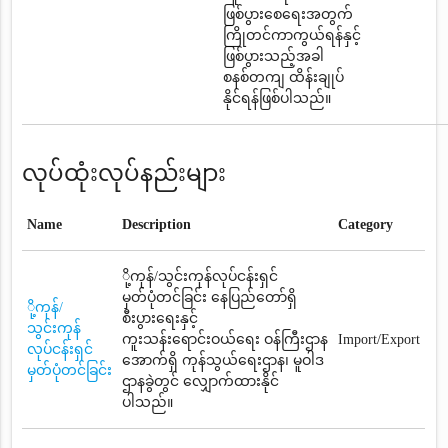
ဖြစ်ပွားစေရေးအတွက်
ကြိုတင်ကာကွယ်ရန်နှင့်
ဖြစ်ပွားသည့်အခါ
စနစ်တကျ ထိန်းချုပ်
နိုင်ရန်ဖြစ်ပါသည်။
လုပ်ထုံးလုပ်နည်းများ
Name
Description
Category
ို့ကုန်/သွင်းကုန်လုပ်ငန်းရှင်
မှတ်ပုံတင်ခြင်း နေပြည်တော်ရှိ
ို့ကုန်/
စီးပွားရေးနှင့်
သွင်းကုန်
ကူးသန်းရောင်းဝယ်ရေး ဝန်ကြီးဌာန
Import/Export
လုပ်ငန်းရှင်
အောက်ရှိ ကုန်သွယ်ရေးဌာန၊ မူဝါဒ
မှတ်ပုံတင်ခြင်း
ဌာနခွဲတွင် လျှောက်ထားနိုင်
ပါသည်။