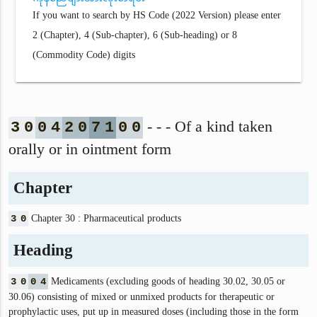
If you want to search by HS Code (2022 Version) please enter
2 (Chapter), 4 (Sub-chapter), 6 (Sub-heading) or 8
(Commodity Code) digits
- - - Of a kind taken
3
0
0
4
2
0
7
1
0
0
orally or in ointment form
Chapter
3
0
Chapter 30 : Pharmaceutical products
Heading
3
0
0
4
Medicaments (excluding goods of heading 30.02, 30.05 or
30.06) consisting of mixed or unmixed products for therapeutic or
prophylactic uses, put up in measured doses (including those in the form