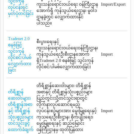
သွင်းကုန်
ကူးသန်းရောင်းဝယ်ရေး ဝန်ကြီးဌာန
Import/Export
လုပ်ငန်းရှင်
အောက်ရှိ ကုန်သွယ်ရေးဌာန၊ မူဝါဒ
မှတ်ပုံတင်ခြင်း
ဌာနခွဲတွင် လျှောက်ထားနိုင်
ပါသည်။
Tradenet 2.0
စီးပွားရေးနှင့်
စနစ်ဖြင့်
ကူးသန်းရောင်းဝယ်ရေးဝန်ကြီးဌာန၊
သွင်းကုန်
ကုန်သွယ်ရေးဦးစီးဌာနအောက်
Import
လိုင်စင်/ပါမစ်
ရှိTradenet 2.0 စနစ်ဖြင့် သွင်းကုန်
လျှောက်ထား
လိုင်စင်/ပါမစ်လျှောက်ထားခြင်း
ခြင်း
တိရိစ္ဆာန်ဆေးဝါးများ၊ တိရိစ္ဆာန်
တိရိစ္ဆာန်
အစာနှင့် တိရိစ္ဆာန်သုံးပစ္စည်းများ
ဆေးဝါးများ၊
ပြည်တွင်းသို့တင်သွင်းရာတွင်
တိရိစ္ဆာန်အစာ
လိုက်နာလုပ်ဆောင်ရမည့်
နှင့် တိရိစ္ဆာန်
လုပ်ငန်းစဉ်များအား မွေးမြူရေးနှင့်
Import
သုံးပစ္စည်းများ
ကုသရေးဦးစီးဌာန၊ စိုက်ပျိုးရေး၊
တင်သွင်းခွင့်
မွေးမြူရေးနှင့် ဆည်မြောင်း
ထောက်ခံချက်
ဝန်ကြီးဌာနမှ ထုတ်ပြန်ထား