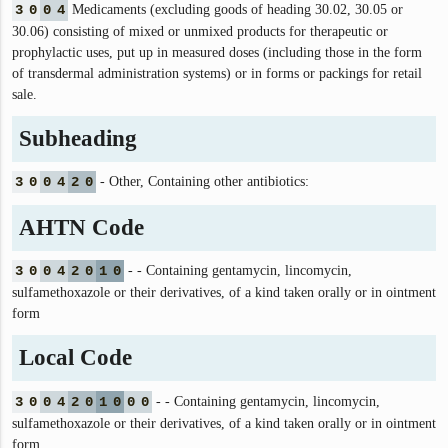
3
0
0
4
Medicaments (excluding goods of heading 30.02, 30.05 or
30.06) consisting of mixed or unmixed products for therapeutic or
prophylactic uses, put up in measured doses (including those in the form
of transdermal administration systems) or in forms or packings for retail
sale.
Subheading
3
0
0
4
2
0
- Other, Containing other antibiotics:
AHTN Code
3
0
0
4
2
0
1
0
- - Containing gentamycin, lincomycin,
sulfamethoxazole or their derivatives, of a kind taken orally or in ointment
form
Local Code
3
0
0
4
2
0
1
0
0
0
- - Containing gentamycin, lincomycin,
sulfamethoxazole or their derivatives, of a kind taken orally or in ointment
form