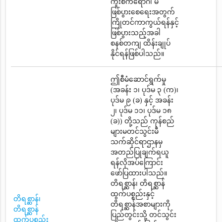
ကူးစက်ရောဂါ မ
ဖြစ်ပွားစေရေးအတွက်
ကြိုတင်ကာကွယ်ရန်နှင့်
ဖြစ်ပွားသည့်အခါ
စနစ်တကျ ထိန်းချုပ်
နိုင်ရန်ဖြစ်ပါသည်။
ဤစီမံဆောင်ရွက်မှု
(အခန်း ၁၊ ပုဒ်မ ၃ (က)၊
ပုဒ်မ ၉ (ခ) နှင့် အခန်း
၂၊ ပုဒ်မ ၁၁၊ ပုဒ်မ ၁၈
(ခ)) တို့သည် ကုန်စည်
များမတင်သွင်းမီ
သက်ဆိုင်ရာဌာနမှ
အတည်ပြုချက်ရယူ
ရန်လိုအပ်ကြောင်း
ဖော်ပြထားပါသည်။
တိရစ္ဆာန်၊ တိရစ္ဆာန်
ထွက်ပစ္စည်းနှင့်
တိရစ္ဆာန်၊
တိရစ္ဆာန်အစာများကို
တိရစ္ဆာန်
ပြည်တွင်းသို့ တင်သွင်း
ထွက်ပစ္စည်း