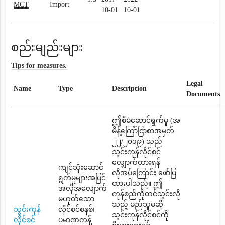
MCT
Import
10-01
10-01
စည်းမျည်းများ
Tips for measures.
Legal
Name
Type
Description
Documents
ဤစီမံဆောင်ရွက်မှု (အ
မိန့်ကြော်ငြာစာအမှတ်
၂၂/၂၀၁၉) သည်
သွင်းကုန်လိုင်စင်
လျှောက်ထားရန်
ကျင့်သုံးဆောင်
လိုအပ်ကြောင်း ဖော်ပြ
ရွက်မှုများအပြင်
ထားပါသည်။ ဤ
အလိုအလျောက်
ကုန်စည်ကိုတင်သွင်းလို
မဟုတ်သော
သည့် မည်သူမဆို
သွင်းကုန်
လိုင်စင်စနစ်၊
သွင်းကုန်လိုင်စင်ကို
လိုင်စင်
ပမာဏကန့်