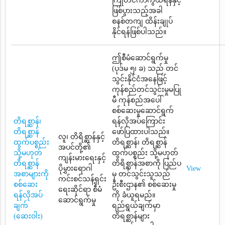
ကြိုတင်ကာကွယ်ရန်နှင့်
ဖြစ်ပွားသည့်အခါ
စနစ်တကျ ထိန်းချုပ်
နိုင်ရန်ဖြစ်ပါသည်။
ဤစီမံဆောင်ရွက်မှု
(ပုဒ်မ ၅၊ ခ) သည် တင်
သွင်းနိုင်ငံအနေဖြင့်
ကုန်စည်တင်သွင်းမှုမပြု
မီ ကုန်စည်အပေါ်
စစ်ဆေးမှုဆောင်ရွက်
တိရစ္ဆာန်၊
ရန်လိုအပ်ကြောင်း
တိရစ္ဆာန်
ဖော်ပြထားပါသည်။
လူ၊ တိရိစ္ဆာန်နှင့်
ထွက်ပစ္စည်း
တိရစ္ဆာန်၊ တိရစ္ဆာန်
အပင်တို့၏
သို့မဟုတ်
ထွက်ပစ္စည်း သို့မဟုတ်
ကျန်းမားရေးနှင့်
တိရစ္ဆာန်
တိရိစ္ဆာန်အစာကို ပြည်ပ
ပိုမွှားရောဂါ
View
အစာများကို
မှ တင်သွင်းသူသည်
ကင်းစင်သန့်ရှင်း
စစ်ဆေး
ဦးစီးဌာန၏ စစ်ဆေးမှု
ရေးဆိုင်ရာ စီမံ
ရန်လိုအပ်
ကို ခံယူရမည်။
ဆောင်ရွက်မှု
ချက်
ရည်ရွယ်ချက်မှာ
(ဆေးဝါး)
တိရစ္ဆာန်များ