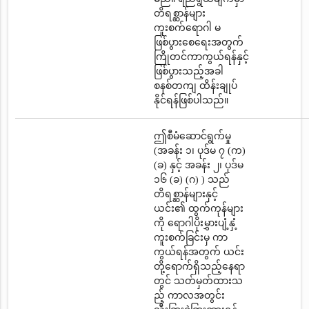
တိရစ္ဆာန်များ
ကူးစက်ရောဂါ မ
ဖြစ်ပွားစေရေးအတွက်
ကြိုတင်ကာကွယ်ရန်နှင့်
ဖြစ်ပွားသည့်အခါ
စနစ်တကျ ထိန်းချုပ်
နိုင်ရန်ဖြစ်ပါသည်။
ဤစီမံဆောင်ရွက်မှု
(အခန်း ၁၊ ပုဒ်မ ၇ (က)
(ခ) နှင့် အခန်း ၂၊ ပုဒ်မ
၁၆ (ခ) (ဂ) ) သည်
တိရစ္ဆာန်များနှင့်
ယင်း၏ ထွက်ကုန်များ
ကို ရောဂါပိုးမွှားပျံ့နှံ့
ကူးစက်ခြင်းမှ ကာ
ကွယ်ရန်အတွက် ယင်း
တို့ရောက်ရှိသည့်နေရာ
တွင် သတ်မှတ်ထားသ
ည့် ကာလအတွင်း