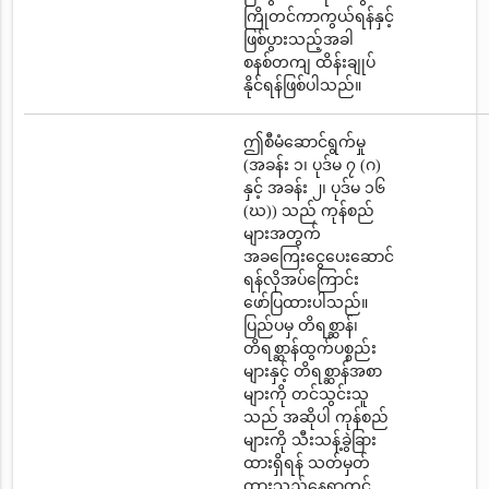
ကြိုတင်ကာကွယ်ရန်နှင့်
ဖြစ်ပွားသည့်အခါ
စနစ်တကျ ထိန်းချုပ်
နိုင်ရန်ဖြစ်ပါသည်။
ဤစီမံဆောင်ရွက်မှု
(အခန်း ၁၊ ပုဒ်မ ၇ (ဂ)
နှင့် အခန်း ၂၊ ပုဒ်မ ၁၆
(ဃ)) သည် ကုန်စည်
များအတွက်
အခကြေးငွေပေးဆောင်
ရန်လိုအပ်ကြောင်း
ဖော်ပြထားပါသည်။
ပြည်ပမှ တိရစ္ဆာန်၊
တိရစ္ဆာန်ထွက်ပစ္စည်း
များနှင့် တိရစ္ဆာန်အစာ
များကို တင်သွင်းသူ
သည် အဆိုပါ ကုန်စည်
များကို သီးသန့်ခွဲခြား
ထားရှိရန် သတ်မှတ်
ထားသည့်နေရာတွင်