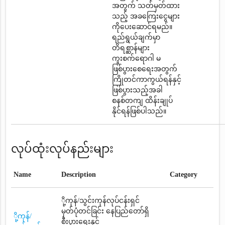
အတွက် သတ်မှတ်ထား
သည့် အခကြေးငွေများ
ကိုပေးဆောင်ရမည်။
ရည်ရွယ်ချက်မှာ
တိရစ္ဆာန်များ
ကူးစက်ရောဂါ မ
ဖြစ်ပွားစေရေးအတွက်
ကြိုတင်ကာကွယ်ရန်နှင့်
ဖြစ်ပွားသည့်အခါ
စနစ်တကျ ထိန်းချုပ်
နိုင်ရန်ဖြစ်ပါသည်။
လုပ်ထုံးလုပ်နည်းများ
Name
Description
Category
ို့ကုန်/သွင်းကုန်လုပ်ငန်းရှင်
မှတ်ပုံတင်ခြင်း နေပြည်တော်ရှိ
ို့ကုန်/
စီးပွားရေးနှင့်