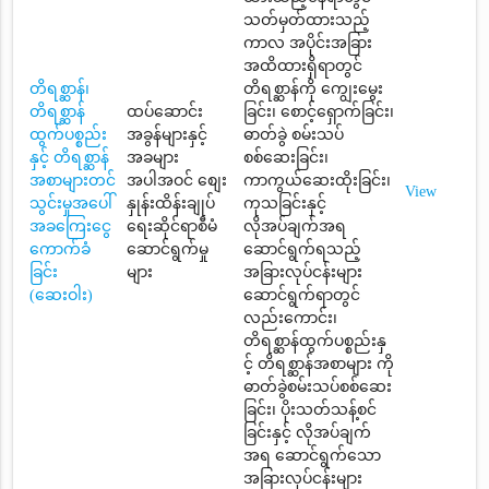
သတ်မှတ်ထားသည့်
ကာလ အပိုင်းအခြား
အထိထားရှိရာတွင်
တိရစ္ဆာန်၊
တိရစ္ဆာန်ကို ကျွေးမွေး
တိရစ္ဆာန်
ထပ်ဆောင်း
ခြင်း၊ စောင့်ရှောက်ခြင်း၊
ထွက်ပစ္စည်း
အခွန်များနှင့်
ဓာတ်ခွဲ စမ်းသပ်
နှင့် တိရစ္ဆာန်
အခများ
စစ်ဆေးခြင်း၊
အစာများတင်
အပါအဝင် စျေး
ကာကွယ်ဆေးထိုးခြင်း၊
View
သွင်းမှုအပေါ်
နှုန်းထိန်းချုပ်
ကုသခြင်းနှင့်
အခကြေးငွေ
ရေးဆိုင်ရာစီမံ
လိုအပ်ချက်အရ
ကောက်ခံ
ဆောင်ရွက်မှု
ဆောင်ရွက်ရသည့်
ခြင်း
များ
အခြားလုပ်ငန်းများ
(ဆေးဝါး)
ဆောင်ရွက်ရာတွင်
လည်းကောင်း၊
တိရစ္ဆာန်ထွက်ပစ္စည်းနှ
င့် တိရစ္ဆာန်အစာများ ကို
ဓာတ်ခွဲစမ်းသပ်စစ်ဆေး
ခြင်း၊ ပိုးသတ်သန့်စင်
ခြင်းနှင့် လိုအပ်ချက်
အရ ဆောင်ရွက်သော
အခြားလုပ်ငန်းများ