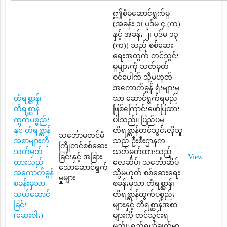
ဤစီမံဆောင်ရွက်မှု
(အခန်း ၁၊ ပုဒ်မ ၄ (က)
နှင့် အခန်း ၂၊ ပုဒ်မ ၁၃
(က)) သည် စစ်ဆေး
ရေးအတွက် တင်သွင်း
မှုများကို သတ်မှတ်
ဝင်ပေါက် သို့မဟုတ်
အကောက်ခွန် ရုံးများမှ
တိရစ္ဆာန်၊
သာ ဆောင်ရွက်ရမည်
တိရစ္ဆာန်
ဖြစ်ကြောင်းဖော်ပြထား
ထွက်ပစ္စည်း
ပါသည်။ ပြည်ပမှ
နှင့် တိရစ္ဆာန်
တိရစ္ဆာန်တင်သွင်းလိုသူ
သင်္ဘောမတင်မီ
အစာများကို
သည် ဦးစီးဌာနက
ကြိုတင်စစ်ဆေး
သတ်မှတ်
သတ်မှတ်ထားသည့်
ခြင်းနှင့် အခြား
View
ထားသည့်
လေဆိပ်၊ သင်္ဘောဆိပ်
သောဆောင်ရွက်
အကောက်ခွန်
သို့မဟုတ် စစ်ဆေးရေး
မှုများ
စခန်းမှသာ
စခန်းမှသာ တိရစ္ဆာန်၊
သယ်ဆောင်
တိရစ္ဆာန်ထွက်ပစ္စည်း
ခြင်း
များနှင့် တိရစ္ဆာန်အစာ
(ဆေးဝါး)
များကို တင်သွင်းရ
မည်။ ရည်ရွယ်ချက်မှာ