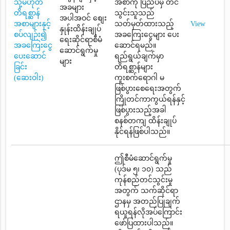
သို့မဟုတ်
အစာကို ပြည်ပမှ တင်
အခများ
တိရစ္ဆာန်
သွင်းသူသည်
အပါအဝင် စျေး
အစာများနှင့်
သတ်မှတ်ထားသည့်
View
နှုန်းထိန်းချုပ်
စပ်လျဉ်း၍
အခကြေးငွေများ ပေး
ရေးဆိုင်ရာစီမံ
အခကြေးငွေ
ဆောင်ရမည်။
ဆောင်ရွက်မှု
ပေးဆောင်
ရည်ရွယ်ချက်မှာ
များ
ခြင်း
တိရစ္ဆာန်များ
(ဆေးဝါး)
ကူးစက်ရောဂါ မ
ဖြစ်ပွားစေရေးအတွက်
ကြိုတင်ကာကွယ်ရန်နှင့်
ဖြစ်ပွားသည့်အခါ
စနစ်တကျ ထိန်းချုပ်
နိုင်ရန်ဖြစ်ပါသည်။
ဤစီမံဆောင်ရွက်မှု
(ပုဒ်မ ၅၊ ၁၀) သည်
ကုန်စည်တင်သွင်းမှု
အတွက် သက်ဆိုင်ရာ
ဌာနမှ အတည်ပြုချက်
ရယူရန်လိုအပ်ကြောင်း
ဖော်ပြထားပါသည်။