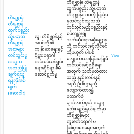
တိရစ္ဆာန်၊ တိရစ္ဆာန်
ထွက်ပစ္စည်း သို့မဟုတ်
တိရစ္ဆာန်အစာကို ပြည်ပ
တိရစ္ဆာန်၊
မှတင်သွင်းသူသည်
တိရစ္ဆာန်
တင်သွင်းမည့်ပစ္စည်းနှင့်
ထွက်ပစ္စည်း
စပ်လျဉ်း၍
သို့မဟုတ်
လူ၊ တိရိစ္ဆာန်နှင့်
သက်ဆိုင်ရာအစိုးရဌာန
တိရစ္ဆာန်
အပင်တို့၏
သို့ တင်သွင်းခွင့်လိုင်စင်
အစာများ
ကျန်းမားရေးနှင့်
သို့မဟုတ် ပါမစ်
တင်သွင်းမှု
ပိုမွှားရောဂါ
View
လျှောက်ထားခြင်းမပြုမီ
အတွက်
ကင်းစင်သန့်ရှင်း
တင်သွင်းခွင့်ရရှိရေး
အတည်ပြု
ရေးဆိုင်ရာ စီမံ
အတွက် သတ်မှတ်ထား
ချက်ရယူ
ဆောင်ရွက်မှု
သည့် နည်းလမ်းနှင့်
ရန်လိုအပ်
အညီ ဦးစီးဌာနသို့
ချက်
လျှောက်ထား၍
(ဆေးဝါး)
ထောက်ခံ
ချက်လက်မှတ် ရယူရ
မည်။ ရည်ရွယ်ချက်မှာ
တိရစ္ဆာန်များ
ကူးစက်ရောဂါ မ
ဖြစ်ပွားစေရေးအတွက်