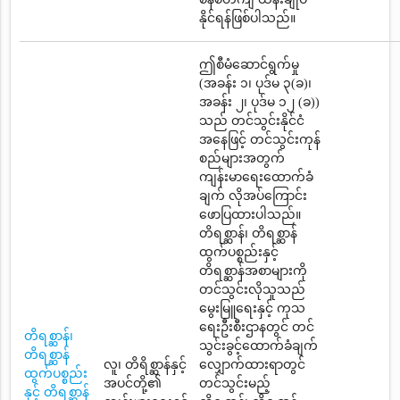
နိုင်ရန်ဖြစ်ပါသည်။
ဤစီမံဆောင်ရွက်မှု
(အခန်း ၁၊ ပုဒ်မ ၃(ခ)၊
အခန်း ၂၊ ပုဒ်မ ၁၂ (ခ))
သည် တင်သွင်းနိုင်ငံ
အနေဖြင့် တင်သွင်းကုန်
စည်များအတွက်
ကျန်းမာရေးထောက်ခံ
ချက် လိုအပ်ကြောင်း
ဖောပြထားပါသည်။
တိရစ္ဆာန်၊ တိရစ္ဆာန်
ထွက်ပစ္စည်းနှင့်
တိရစ္ဆာန်အစာများကို
တင်သွင်းလိုသူသည်
မွေးမြူရေးနှင့် ကုသ
ရေးဦးစီးဌာနတွင် တင်
တိရစ္ဆာန်၊
သွင်းခွင့်ထောက်ခံချက်
တိရစ္ဆာန်
လူ၊ တိရိစ္ဆာန်နှင့်
လျှောက်ထားရာတွင်
ထွက်ပစ္စည်း
အပင်တို့၏
တင်သွင်းမည့်
နှင့် တိရစ္ဆာန်