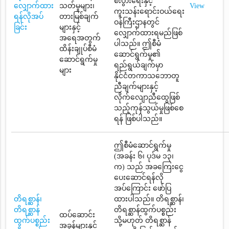
စီးပွားရေးနှင့်
လျှောက်ထား
သတ်မှုများ၊
View
ကူးသန်းရောင်းဝယ်ရေး
ရန်လိုအပ်
တားမြစ်ချက်
ဝန်ကြီးဌာနတွင်
ခြင်း
များနှင့်
လျှောက်ထားရမည်ဖြစ်
အရေအတွက်
ပါသည်။ ဤစီမံ
ထိန်းချုပ်စီမံ
ဆောင်ရွက်မှု၏
ဆောင်ရွက်မှု
ရည်ရွယ်ချက်မှာ
များ
နိုင်ငံတကာသဘောတူ
ညီချက်များနှင့်
လိုက်လျောညီထွေဖြစ်
သည့်ကုန်သွယ်မှုဖြစ်စေ
ရန် ဖြစ်ပါသည်။
ဤစီမံဆောင်ရွက်မှု
(အခန်း ၆၊ ပုဒ်မ ၁၃၊
က) သည် အခကြေးငွေ
ပေးဆောင်ရန်လို
အပ်ကြောင်း ဖော်ပြ
တိရစ္ဆာန်၊
ထားပါသည်။ တိရစ္ဆာန်၊
တိရစ္ဆာန်
တိရစ္ဆာန်ထွက်ပစ္စည်း
ထပ်ဆောင်း
ထွက်ပစ္စည်း
သို့မဟုတ် တိရစ္ဆာန်
အခွန်များနှင့်