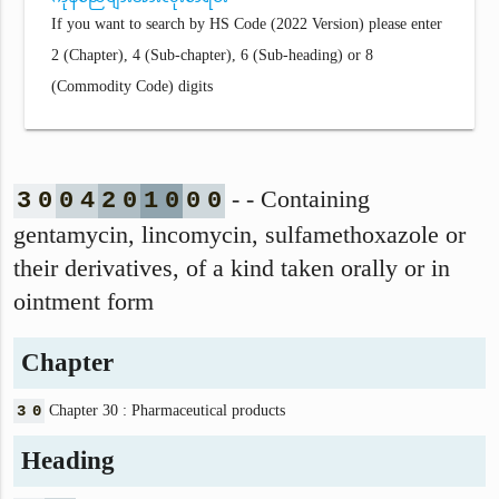
If you want to search by HS Code (2022 Version) please enter
2 (Chapter), 4 (Sub-chapter), 6 (Sub-heading) or 8
(Commodity Code) digits
- - Containing
3
0
0
4
2
0
1
0
0
0
gentamycin, lincomycin, sulfamethoxazole or
their derivatives, of a kind taken orally or in
ointment form
Chapter
3
0
Chapter 30 : Pharmaceutical products
Heading