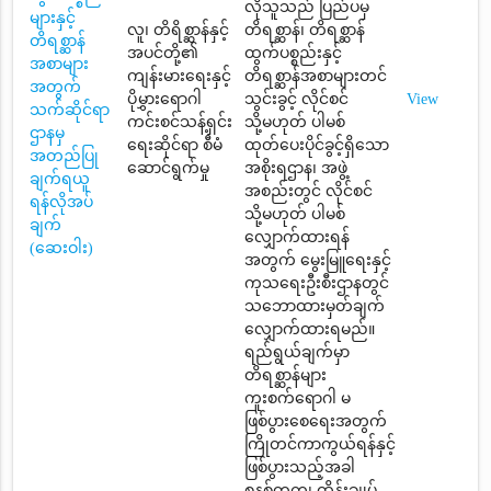
လိုသူသည် ပြည်ပမှ
များနှင့်
လူ၊ တိရိစ္ဆာန်နှင့်
တိရစ္ဆာန်၊ တိရစ္ဆာန်
တိရစ္ဆာန်
အပင်တို့၏
ထွက်ပစ္စည်းနှင့်
အစာများ
ကျန်းမားရေးနှင့်
တိရစ္ဆာန်အစာများတင်
အတွက်
ပိုမွှားရောဂါ
သွင်းခွင့် လိုင်စင်
View
သက်ဆိုင်ရာ
ကင်းစင်သန့်ရှင်း
သို့မဟုတ် ပါမစ်
ဌာနမှ
ရေးဆိုင်ရာ စီမံ
ထုတ်ပေးပိုင်ခွင့်ရှိသော
အတည်ပြု
ဆောင်ရွက်မှု
အစိုးရဌာန၊ အဖွဲ့
ချက်ရယူ
အစည်းတွင် လိုင်စင်
ရန်လိုအပ်
သို့မဟုတ် ပါမစ်
ချက်
လျှောက်ထားရန်
(ဆေးဝါး)
အတွက် မွေးမြူရေးနှင့်
ကုသရေးဦးစီးဌာနတွင်
သဘောထားမှတ်ချက်
လျှောက်ထားရမည်။
ရည်ရွယ်ချက်မှာ
တိရစ္ဆာန်များ
ကူးစက်ရောဂါ မ
ဖြစ်ပွားစေရေးအတွက်
ကြိုတင်ကာကွယ်ရန်နှင့်
ဖြစ်ပွားသည့်အခါ
စနစ်တကျ ထိန်းချုပ်