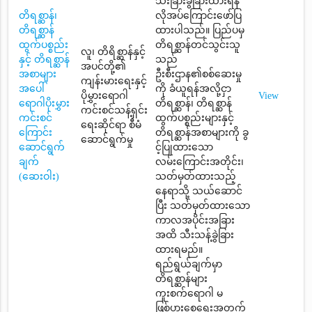
သီးခြားခွဲခြားထားရန်
တိရစ္ဆာန်၊
လိုအပ်ကြောင်းဖော်ပြ
တိရစ္ဆာန်
ထားပါသည်။ ပြည်ပမှ
ထွက်ပစ္စည်း
တိရစ္ဆာန်တင်သွင်းသူ
လူ၊ တိရိစ္ဆာန်နှင့်
နှင့် တိရစ္ဆာန်
သည်
အပင်တို့၏
အစာများ
ဦးစီးဌာန၏စစ်ဆေးမှု
ကျန်းမားရေးနှင့်
အပေါ်
ကို ခံယူရန်အလို့ငှာ
ပိုမွှားရောဂါ
View
ရောဂါပိုးမွှား
တိရစ္ဆာန်၊ တိရစ္ဆာန်
ကင်းစင်သန့်ရှင်း
ကင်းစင်
ထွက်ပစ္စည်းများနှင့်
ရေးဆိုင်ရာ စီမံ
ကြောင်း
တိရစ္ဆာန်အစာများကို ခွ
ဆောင်ရွက်မှု
ဆောင်ရွက်
င့်ပြုထားသော
ချက်
လမ်းကြောင်းအတိုင်း၊
(ဆေးဝါး)
သတ်မှတ်ထားသည့်
နေရာသို့ သယ်ဆောင်
ပြီး သတ်မှတ်ထားသော
ကာလအပိုင်းအခြား
အထိ သီးသန့်ခွဲခြား
ထားရမည်။
ရည်ရွယ်ချက်မှာ
တိရစ္ဆာန်များ
ကူးစက်ရောဂါ မ
ဖြစ်ပွားစေရေးအတွက်