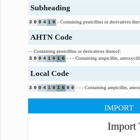
Subheading
- Containing penicillins or derivatives ther
3
0
0
4
1
0
AHTN Code
- - Containing penicillins or derivatives thereof:
- - - Containing ampicillin, amoxycilli
3
0
0
4
1
0
1
6
Local Code
- - - Containing ampicillin, amoxy
3
0
0
4
1
0
1
6
0
0
IMPORT
Import 