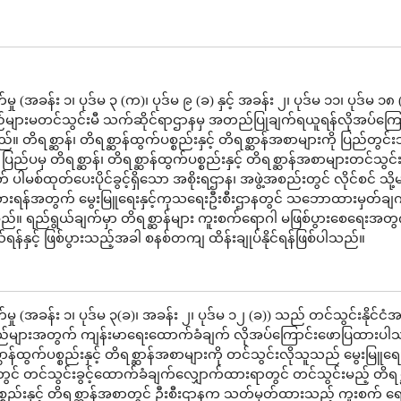
ု (အခန်း ၁၊ ပုဒ်မ ၃ (က)၊ ပုဒ်မ ၉ (ခ) နှင့် အခန်း ၂၊ ပုဒ်မ ၁၁၊ ပုဒ်မ ၁၈ 
ည်များမတင်သွင်းမီ သက်ဆိုင်ရာဌာနမှ အတည်ပြုချက်ရယူရန်လိုအပ်ကြေ
 တိရစ္ဆာန်၊ တိရစ္ဆာန်ထွက်ပစ္စည်းနှင့် တိရစ္ဆာန်အစာများကို ပြည်တွင်းသ
ြည်ပမှ တိရစ္ဆာန်၊ တိရစ္ဆာန်ထွက်ပစ္စည်းနှင့် တိရစ္ဆာန်အစာများတင်သွင်းခ
တ် ပါမစ်ထုတ်ပေးပိုင်ခွင့်ရှိသော အစိုးရဌာန၊ အဖွဲ့အစည်းတွင် လိုင်စင် သို
ားရန်အတွက် မွေးမြူရေးနှင့်ကုသရေးဦးစီးဌာနတွင် သဘောထားမှတ်ချ
်။ ရည်ရွယ်ချက်မှာ တိရစ္ဆာန်များ ကူးစက်ရောဂါ မဖြစ်ပွားစေရေးအတွ
န်နှင့် ဖြစ်ပွားသည့်အခါ စနစ်တကျ ထိန်းချုပ်နိုင်ရန်ဖြစ်ပါသည်။
ှု (အခန်း ၁၊ ပုဒ်မ ၃(ခ)၊ အခန်း ၂၊ ပုဒ်မ ၁၂ (ခ)) သည် တင်သွင်းနိုင်ငံအ
ည်များအတွက် ကျန်းမာရေးထောက်ခံချက် လိုအပ်ကြောင်းဖောပြထားပါ
္ဆာန်ထွက်ပစ္စည်းနှင့် တိရစ္ဆာန်အစာများကို တင်သွင်းလိုသူသည် မွေးမြူရေးန
င် တင်သွင်းခွင့်ထောက်ခံချက်လျှောက်ထားရာတွင် တင်သွင်းမည့် တိရစ္
စ္စည်းနှင့် တိရစ္ဆာန်အစာတွင် ဦးစီးဌာနက သတ်မှတ်ထားသည့် ကူးစက် ရ