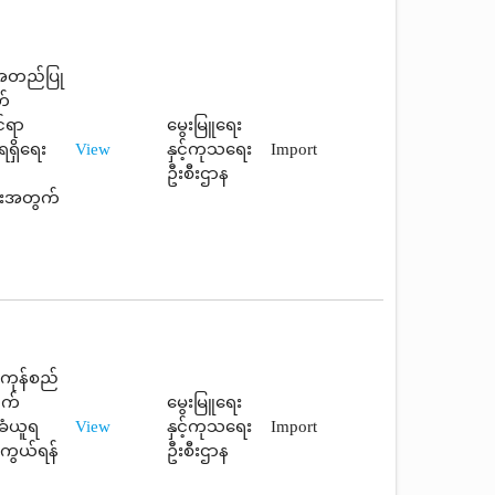
 အတည်ပြု
တ်
င်ရာ
မွေးမြူရေး
ရရှိရေး
View
နှင့်ကုသရေး
Import
ဦးစီးဌာန
ရေးအတွက်
 ကုန်စည်
ွက်
မွေးမြူရေး
 ခံယူရ
View
နှင့်ကုသရေး
Import
ာကွယ်ရန်
ဦးစီးဌာန