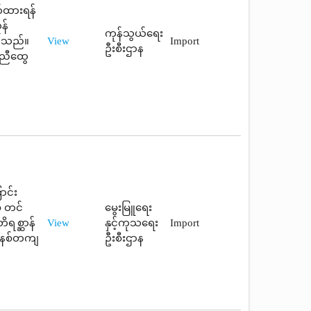
က်ထားရန်
န်
ကုန်သွယ်ရေး
်ပါသည်။
View
Import
ဦးစီးဌာန
ာညီထွေ
ာင်း
ှ တင်
မွေးမြူရေး
ရစ္ဆာန်
View
နှင့်ကုသရေး
Import
 စနစ်တကျ
ဦးစီးဌာန