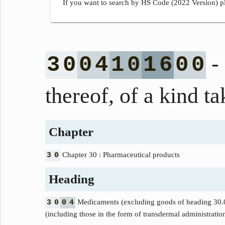
If you want to search by HS Code (2022 Version) pl
- 
3
0
0
4
1
0
1
6
0
0
thereof, of a kind ta
Chapter
Chapter 30 : Pharmaceutical products
3
0
Heading
Medicaments (excluding goods of heading 30.02,
3
0
0
4
(including those in the form of transdermal administration