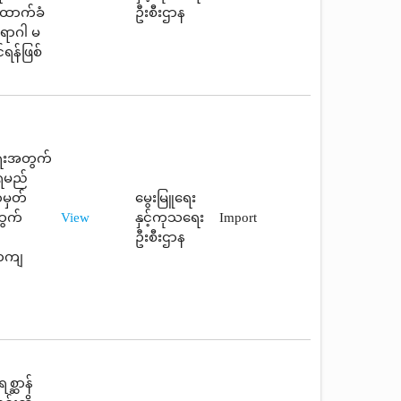
းထောက်ခံ
ဦးစီးဌာန
ရောဂါ မ
ရန်ဖြစ်
းရေးအတွက်
်ရမည်
်မှတ်
မွေးမြူရေး
ထွက်
View
နှင့်ကုသရေး
Import
ဦးစီးဌာန
်တကျ
စ္ဆာန်