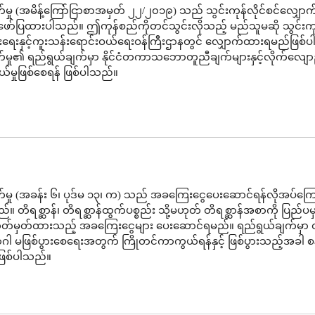
မှု (အမိန့်ကြော်ငြာစာအမှတ် ၂၂/၂၀၁၉) သည် သွင်းကုန်လိုင်စင်လျှော
 ဖော်ပြထားပါသည်။ ဤကုန်စည်ကိုတင်သွင်းလိုသည့် မည်သူမဆို သွင်းကု
းပွားရေးနှင့်ကူးသန်းရောင်းဝယ်ရေးဝန်ကြီးဌာနတွင် လျှောက်ထားရမည်ဖြစ
်မှု၏ ရည်ရွယ်ချက်မှာ နိုင်ငံတကာသဘောတူညီချက်များနှင့်လိုက်လျေ
ယ်မှုဖြစ်စေရန် ဖြစ်ပါသည်။
်မှု (အခန်း ၆၊ ပုဒ်မ ၁၃၊ က) သည် အခကြေးငွေပေးဆောင်ရန်လိုအပ်ကြေ
။ တိရစ္ဆာန်၊ တိရစ္ဆာန်ထွက်ပစ္စည်း သို့မဟုတ် တိရစ္ဆာန်အစာကို ပြည်ပမ
်မှတ်ထားသည့် အခကြေးငွေများ ပေးဆောင်ရမည်။ ရည်ရွယ်ချက်မှာ တိ
ာဂါ မဖြစ်ပွားစေရေးအတွက် ကြိုတင်ကာကွယ်ရန်နှင့် ဖြစ်ပွားသည့်အခါ
န်ဖြစ်ပါသည်။