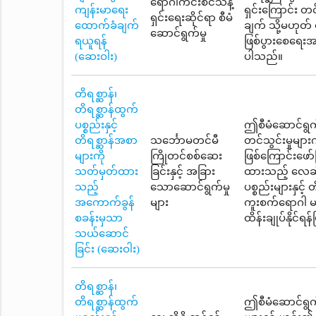
ရောဂါကင်းစင်သန့်
ကျန်းမာရေး
ရှင်းကြောင်း တ
ရှင်းရေးဆိုင်ရာ စီမံ
ထောက်ခံချက်
ချက် သို့မဟုတ်
ဆောင်ရွက်မှု
ရယူရန်
ဖြစ်ပွားစေရေးအ
(ဆေးဝါး)
ပါသည်။
တိရစ္ဆာန်၊
တိရစ္ဆာန်ထွက်
ပစ္စည်းနှင့်
ဤစီမံဆောင်ရွက်
တိရစ္ဆာန်အစာ
သင်္ဘောမတင်မီ
တင်သွင်းမှုမျာ
များကို
ကြိုတင်စစ်ဆေး
ဖြစ်ကြောင်းဖေ
သတ်မှတ်ထား
ခြင်းနှင့် အခြား
ထားသည့် လေဆိပ်
သည့်
သောဆောင်ရွက်မှု
ပစ္စည်းများနှင်
အကောက်ခွန်
များ
ကူးစက်ရောဂါ မ
စခန်းမှသာ
ထိန်းချုပ်နိုင်ရ
သယ်ဆောင်
ခြင်း (ဆေးဝါး)
တိရစ္ဆာန်၊
တိရစ္ဆာန်ထွက်
ဤစီမံဆောင်ရွက်မ