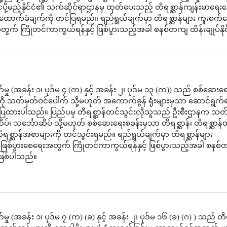
င်ပို့မည့်နိုင်ငံ၏ သက်ဆိုင်ရာဌာနမှ ထုတ်ပေးသည့် တိရစ္ဆာန်ကျန်းမာရေ
 ထောက်ခံချက်ကို တင်ပြရမည်။ ရည်ရွယ်ချက်မှာ တိရစ္ဆာန်များ ကူးစက်
တွက် ကြိုတင်ကာကွယ်ရန်နှင့် ဖြစ်ပွားသည့်အခါ စနစ်တကျ ထိန်းချုပ်နိုင်
မှု (အခန်း ၁၊ ပုဒ်မ ၄ (က) နှင့် အခန်း ၂၊ ပုဒ်မ ၁၃ (က)) သည် စစ်ဆေ
းကို သတ်မှတ်ဝင်ပေါက် သို့မဟုတ် အကောက်ခွန် ရုံးများမှသာ ဆောင်ရွက
ာ်ပြထားပါသည်။ ပြည်ပမှ တိရစ္ဆာန်တင်သွင်းလိုသူသည် ဦးစီးဌာနက သတ
၊ သင်္ဘောဆိပ် သို့မဟုတ် စစ်ဆေးရေးစခန်းမှသာ တိရစ္ဆာန်၊ တိရစ္ဆာန်
့ တိရစ္ဆာန်အစာများကို တင်သွင်းရမည်။ ရည်ရွယ်ချက်မှာ တိရစ္ဆာန်များ
ဖြစ်ပွားစေရေးအတွက် ကြိုတင်ကာကွယ်ရန်နှင့် ဖြစ်ပွားသည့်အခါ စနစ
န်ဖြစ်ပါသည်။
ှု (အခန်း ၁၊ ပုဒ်မ ၇ (က) (ခ) နှင့် အခန်း ၂၊ ပုဒ်မ ၁၆ (ခ) (ဂ) ) သည် တိရ