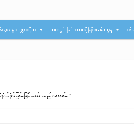
arrow_drop_down
arrow_drop_down
န်သွယ်မှုဘဏ္ဍာတိုက်
တင်သွင်းခြင်း၊ တင်ပို့ခြင်းလမ်းညွှန်
ဝန်
ုက်နှိပ်ခြင်းဖြင့်သော် လည်းကောင်း *