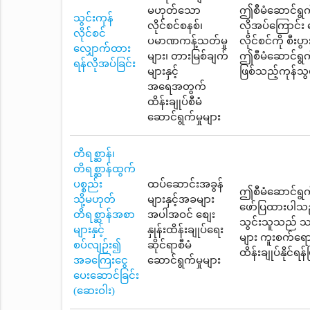
မဟုတ်သော
ဤစီမံဆောင်ရွက်
သွင်းကုန်
လိုင်စင်စနစ်၊
လိုအပ်ကြောင်း
လိုင်စင်
ပမာဏကန့်သတ်မှု
လိုင်စင်ကို စီ
လျှောက်ထား
များ၊ တားမြစ်ချက်
ဤစီမံဆောင်ရွက
ရန်လိုအပ်ခြင်း
များနှင့်
ဖြစ်သည့်ကုန်သွ
အရေအတွက်
ထိန်းချုပ်စီမံ
ဆောင်ရွက်မှုများ
တိရစ္ဆာန်၊
တိရစ္ဆာန်ထွက်
ပစ္စည်း
ထပ်ဆောင်းအခွန်
ဤစီမံဆောင်ရွက
သို့မဟုတ်
များနှင့်အခများ
ဖော်ပြထားပါသည်
တိရစ္ဆာန်အစာ
အပါအဝင် စျေး
သွင်းသူသည် သတ
များနှင့်
နှုန်းထိန်းချုပ်ရေး
များ ကူးစက်ရေ
စပ်လျဉ်း၍
ဆိုင်ရာစီမံ
ထိန်းချုပ်နိုင်ရ
အခကြေးငွေ
ဆောင်ရွက်မှုများ
ပေးဆောင်ခြင်း
(ဆေးဝါး)