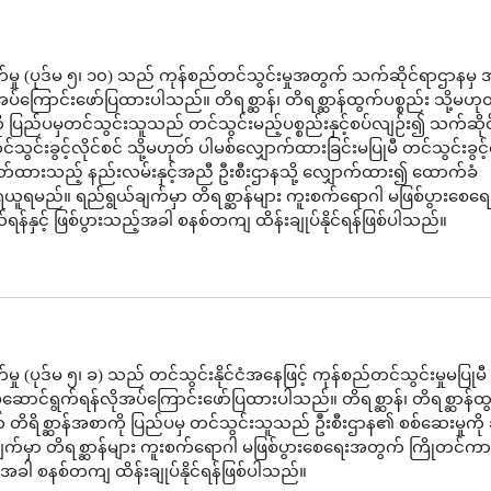
်မှု (ပုဒ်မ ၅၊ ၁၀) သည် ကုန်စည်တင်သွင်းမှုအတွက် သက်ဆိုင်ရာဌာနမှ
ပ်ကြောင်းဖော်ပြထားပါသည်။ တိရစ္ဆာန်၊ တိရစ္ဆာန်ထွက်ပစ္စည်း သို့မဟု
ု ပြည်ပမှတင်သွင်းသူသည် တင်သွင်းမည့်ပစ္စည်းနှင့်စပ်လျဉ်း၍ သက်ဆို
်သွင်းခွင့်လိုင်စင် သို့မဟုတ် ပါမစ်လျှောက်ထားခြင်းမပြုမီ တင်သွင်းခွင့်
ထားသည့် နည်းလမ်းနှင့်အညီ ဦးစီးဌာနသို့ လျှောက်ထား၍ ထောက်ခံ
ယူရမည်။ ရည်ရွယ်ချက်မှာ တိရစ္ဆာန်များ ကူးစက်ရောဂါ မဖြစ်ပွားစေ
န်နှင့် ဖြစ်ပွားသည့်အခါ စနစ်တကျ ထိန်းချုပ်နိုင်ရန်ဖြစ်ပါသည်။
ှု (ပုဒ်မ ၅၊ ခ) သည် တင်သွင်းနိုင်ငံအနေဖြင့် ကုန်စည်တင်သွင်းမှုမပြုမီ
ုဆောင်ရွက်ရန်လိုအပ်ကြောင်းဖော်ပြထားပါသည်။ တိရစ္ဆာန်၊ တိရစ္ဆာန်ထ
ုတ် တိရိစ္ဆာန်အစာကို ပြည်ပမှ တင်သွင်းသူသည် ဦးစီးဌာန၏ စစ်ဆေးမှုကို
ျက်မှာ တိရစ္ဆာန်များ ကူးစက်ရောဂါ မဖြစ်ပွားစေရေးအတွက် ကြိုတင်က
ည့်အခါ စနစ်တကျ ထိန်းချုပ်နိုင်ရန်ဖြစ်ပါသည်။