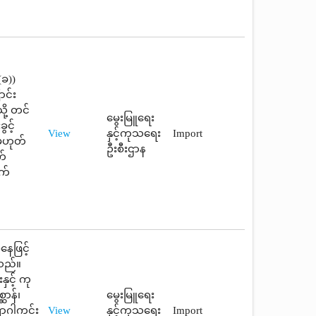
(ခ))
ာင်း
ို့ တင်
မွေးမြူရေး
ွင့်
View
နှင့်ကုသရေး
Import
့မဟုတ်
ဦးစီးဌာန
က်
က်
နေဖြင့်
သည်။
ှင့် ကု
ဆာန်၊
မွေးမြူရေး
ောဂါကင်း
View
နှင့်ကုသရေး
Import