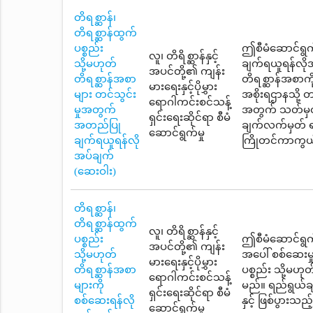
တိရစ္ဆာန်၊
တိရစ္ဆာန်ထွက်
ပစ္စည်း
ဤစီမံဆောင်ရွက
လူ၊ တိရိစ္ဆာန်နှင့်
သို့မဟုတ်
ချက်ရယူရန်လိုအ
အပင်တို့၏ ကျန်း
တိရစ္ဆာန်အစာ
တိရစ္ဆာန်အစာကိ
မားရေးနှင့်ပိုမွှား
များ တင်သွင်း
အစိုးရဌာနသို့ တင
ရောဂါကင်းစင်သန့်
မှုအတွက်
အတွက် သတ်မှတ်
ရှင်းရေးဆိုင်ရာ စီမံ
အတည်ပြု
ချက်လက်မှတ် ရ
ဆောင်ရွက်မှု
ချက်ရယူရန်လို
ကြိုတင်ကာကွယ်ရ
အပ်ချက်
(ဆေးဝါး)
တိရစ္ဆာန်၊
တိရစ္ဆာန်ထွက်
လူ၊ တိရိစ္ဆာန်နှင့်
ပစ္စည်း
ဤစီမံဆောင်ရွက်မ
အပင်တို့၏ ကျန်း
သို့မဟုတ်
အပေါ် စစ်ဆေးမှ
မားရေးနှင့်ပိုမွှား
တိရစ္ဆာန်အစာ
ပစ္စည်း သို့မဟ
ရောဂါကင်းစင်သန့်
များကို
မည်။ ရည်ရွယ်ခ
ရှင်းရေးဆိုင်ရာ စီမံ
စစ်ဆေးရန်လို
နှင့် ဖြစ်ပွားသ
ဆောင်ရွက်မှု