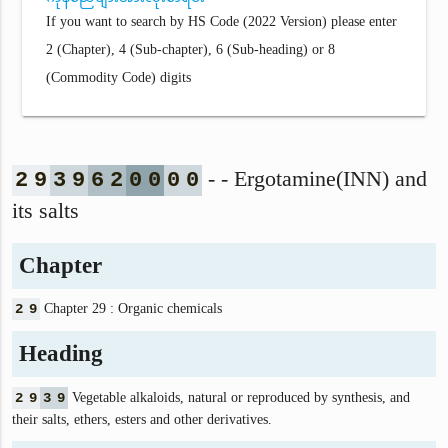
If you want to search by HS Code (2022 Version) please enter
2 (Chapter), 4 (Sub-chapter), 6 (Sub-heading) or 8
(Commodity Code) digits
- - Ergotamine(INN) and
2
9
3
9
6
2
0
0
0
0
its salts
Chapter
2
9
Chapter 29 : Organic chemicals
Heading
2
9
3
9
Vegetable alkaloids, natural or reproduced by synthesis, and
their salts, ethers, esters and other derivatives.