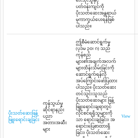
စားသုံးသူနှင့်
ပတ်ဝန်းကျင်ကို
ပိုးသတ်ဆေးအန္တရာယ်
မှကာကွယ်ပေးရန်ဖြစ်
ပါသည်။
ဤစီမံဆောင်ရွက်မှု
(ပုဒ်မ ၃၀၊ ဂ) သည်
ကုန်စည်
များ၏အချက်အလက်
များထိန်းသိမ်းခြင်းကို
ဆောင်ရွက်ရန်လို
အပ်ကြောင်းဖော်ပြထား
ပါသည်။ ပိုးသတ်ဆေး
တင်သွင်းသူသည်
ပိုးသတ်ဆေးများ ဖြန့်
ကုန်သွယ်မှု
ဖြူးရောင်းချရာတွင်
ဆိုင်ရာနည်း
ပိုးသတ်ဆေးဖြန့်
လိုင်စင်ရရှိသူများကို
ပညာ
View
ဖြူးရောင်းချခြင်း
သာ ရောင်းချခြင်း၊ အ
အတားအဆီး
ရောင်းပြေစာထားရှိ
များ
ခြင်း၊ ပိုးသတ်ဆေး