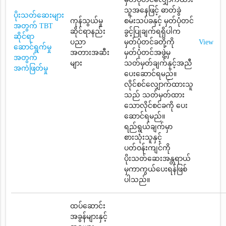
သူအနေဖြင့် ဓာတ်ခွဲ
ပိုးသတ်ဆေးများ
ကုန်သွယ်မှု
စမ်းသပ်ခနှင့် မှတ်ပုံတင်
အတွက် TBT
ဆိုင်ရာနည်း
ခွင့်ပြုချက်ရရှိပါက
ဆိုင်ရာ
ပညာ
မှတ်ပုံတင်ခတို့ကို
View
ဆောင်ရွက်မှု
အတားအဆီး
မှတ်ပုံတင်အဖွဲ့မှ
အတွက်
များ
သတ်မှတ်ချက်နှင့်အညီ
အကဲဖြတ်မှု
ပေးဆောင်ရမည်။
လိုင်စင်လျှောက်ထားသူ
သည် သတ်မှတ်ထား
သောလိုင်စင်ခကို ပေး
ဆောင်ရမည်။
ရည်ရွယ်ချက်မှာ
စားသုံးသူနှင့်
ပတ်ဝန်းကျင်ကို
ပိုးသတ်ဆေးအန္တရာယ်
မှကာကွယ်ပေးရန်ဖြစ်
ပါသည်။
ထပ်ဆောင်း
အခွန်များနှင့်