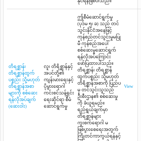
နိုင်ရန်ဖြစ်ပါသည်။
ဤစီမံဆောင်ရွက်မှု
(ပုဒ်မ ၅၊ ခ) သည် တင်
သွင်းနိုင်ငံအနေဖြင့်
ကုန်စည်တင်သွင်းမှုမပြု
မီ ကုန်စည်အပေါ်
စစ်ဆေးမှုဆောင်ရွက်
ရန်လိုအပ်ကြောင်း
ဖော်ပြထားပါသည်။
တိရစ္ဆာန်၊
လူ၊ တိရိစ္ဆာန်နှင့်
တိရစ္ဆာန်၊ တိရစ္ဆာန်
တိရစ္ဆာန်ထွက်
အပင်တို့၏
ထွက်ပစ္စည်း သို့မဟုတ်
ပစ္စည်း သို့မဟုတ်
ကျန်းမားရေးနှင့်
တိရိစ္ဆာန်အစာကို ပြည်ပ
တိရစ္ဆာန်အစာ
ပိုမွှားရောဂါ
View
မှ တင်သွင်းသူသည်
များကို စစ်ဆေး
ကင်းစင်သန့်ရှင်း
ဦးစီးဌာန၏ စစ်ဆေးမှု
ရန်လိုအပ်ချက်
ရေးဆိုင်ရာ စီမံ
ကို ခံယူရမည်။
(ဆေးဝါး)
ဆောင်ရွက်မှု
ရည်ရွယ်ချက်မှာ
တိရစ္ဆာန်များ
ကူးစက်ရောဂါ မ
ဖြစ်ပွားစေရေးအတွက်
ကြိုတင်ကာကွယ်ရန်နှင့်