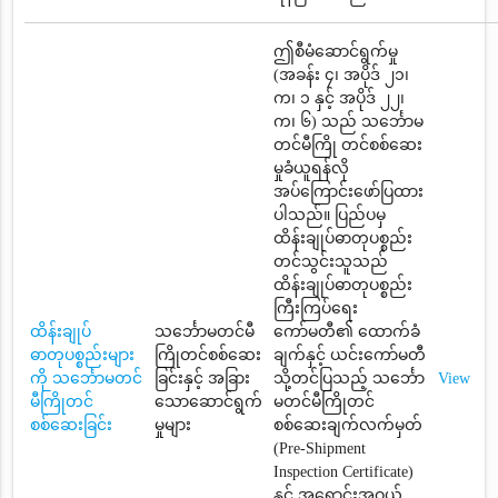
ဤစီမံဆောင်ရွက်မှု
(အခန်း ၄၊ အပိုဒ် ၂၁၊
က၊ ၁ နှင့် အပိုဒ် ၂၂၊
က၊ ၆) သည် သင်္ဘောမ
တင်မီကြို တင်စစ်ဆေး
မှုခံယူရန်လို
အပ်ကြောင်းဖော်ပြထား
ပါသည်။ ပြည်ပမှ
ထိန်းချုပ်ဓာတုပစ္စည်း
တင်သွင်းသူသည်
ထိန်းချုပ်ဓာတုပစ္စည်း
ကြီးကြပ်ရေး
ထိန်းချုပ်
သင်္ဘောမတင်မီ
ကော်မတီ၏ ထောက်ခံ
ဓာတုပစ္စည်းများ
ကြိုတင်စစ်ဆေး
ချက်နှင့် ယင်းကော်မတီ
ကို သင်္ဘောမတင်
ခြင်းနှင့် အခြား
သို့တင်ပြသည့် သင်္ဘော
View
မီကြိုတင်
သောဆောင်ရွက်
မတင်မီကြိုတင်
စစ်ဆေးခြင်း
မှုများ
စစ်ဆေးချက်လက်မှတ်
(Pre-Shipment
Inspection Certificate)
နှင့် အရောင်းအဝယ်