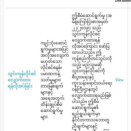
Documen
ဤစီမံဆောင်ရွက်မှု (အ
မိန့်ကြော်ငြာစာအမှတ်
၂၂/၂၀၁၉) သည်
သွင်းကုန်လိုင်စင်
လျှောက်ထားရန်
ကျင့်သုံးဆောင်
လိုအပ်ကြောင်း ဖော်ပြ
ရွက်မှုများအပြင်
ထားပါသည်။ ဤ
အလိုအလျောက်
ကုန်စည်ကိုတင်သွင်းလို
မဟုတ်သော
သည့် မည်သူမဆို
လိုင်စင်စနစ်၊
သွင်းကုန်လိုင်စင်ကို
သွင်းကုန်လိုင်စင်
ပမာဏကန့်
စီးပွားရေးနှင့်
လျှောက်ထား
သတ်မှုများ၊
View
ကူးသန်းရောင်းဝယ်ရေး
ရန်လိုအပ်ခြင်း
တားမြစ်ချက်
ဝန်ကြီးဌာနတွင်
များနှင့်
လျှောက်ထားရမည်ဖြစ်
အရေအတွက်
ပါသည်။ ဤစီမံ
ထိန်းချုပ်စီမံ
ဆောင်ရွက်မှု၏
ဆောင်ရွက်မှု
ရည်ရွယ်ချက်မှာ
များ
နိုင်ငံတကာသဘောတူ
ညီချက်များနှင့်