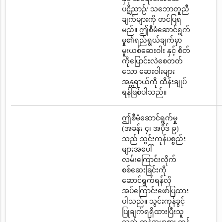
ပဋိညာဉ်/ သဘောတူညီ
ချက်များကို တင်ပြရ
မည်။ ဤစီမံဆောင်ရွက်
မှု၏ရည်ရွယ်ချက်မှာ
မူးယစ်ဆေးဝါး နှင့် စိတ်
ကိုပြောင်းလဲစေတတ်
သော ဆေးဝါးများ
အန္တရာယ်ကို ထိန်းချုပ်
ရန်ဖြစ်ပါသည်။
ဤစီမံဆောင်ရွက်မှု
(အခန်း ၄၊ အပိုဒ် ၉)
သည် သွင်းကုန်ပစ္စည်း
များအပေါ်
လမ်းကြောင်းလိုက်
စစ်ဆေးခြင်းကို
ဆောင်ရွက်ရန်လို
အပ်ကြောင်းဖော်ပြထား
ပါသည်။ သွင်းကုန်ခွင့်
ပြုချက်ရရှိထားပြီးသူ