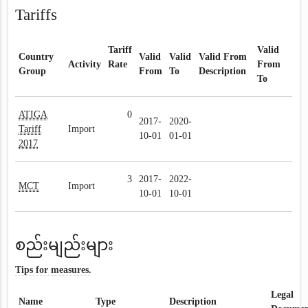
Tariffs
Tariff
Valid
Country
Valid
Valid
Valid From
Activity
Rate
From
Group
From
To
Description
To
ATIGA
0
2017-
2020-
Tariff
Import
10-01
01-01
2017
3
2017-
2022-
MCT
Import
10-01
10-01
စည်းမျည်းများ
Tips for measures.
Legal
Name
Type
Description