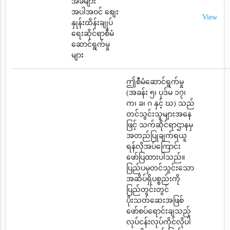
အခများ
အပါအဝင် စျေး
View
နှုန်းထိန်းချုပ်
ရေးဆိုင်ရာစီမံ
ဆောင်ရွက်မှု
များ
ဤစီမံဆောင်ရွက်မှု
(အခန်း ၅၊ ပုဒ်မ ၁၇၊
က၊ ခ၊ ဂ နှင့် ဃ) သည်
တင်သွင်းသူများအနေ
ဖြင့် သက်ဆိုင်ရာဌာနမှ
အတည်ပြုချက်ရယူ
ရန်လိုအပ်ကြောင်း
ဖော်ပြထားပါသည်။
ပြည်ပမှတင်သွင်းသော
အဆိပ်ရှိပစ္စည်းကို
ပြည်တွင်းတွင်
ပိုးသတ်ဆေးအဖြစ်
ဖော်စပ်ရောင်းချသည့်
လုပ်ငန်းလုပ်ကိုင်လိုပါ