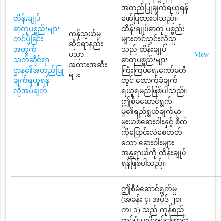
အတည်ပြုချက်ရယူရန်
ထိန်းချုပ်
ဖော်ပြထားပါသည်။
ဓာတုပစ္စည်းများ
ထိန်းချုပ်ဓာတု ပစ္စည်း
ကုန်သွယ်မှု
တင်ပို့ခြင်း
များတင်သွင်းလိုသူ
ဆိုင်ရာနည်း
အတွက်
သည် ထိန်းချုပ်
ပညာ
View
သက်ဆိုင်ရာ
ဓာတုပစ္စည်းများ
အတားအဆီး
ဌာန၏အတည်ပြု
ကြီးကြပ်ရေးကော်မတီ
များ
ချက်ရယူရန်
တွင် ထောက်ခံချက်
လိုအပ်ချက်
ရယူရမည်ဖြစ်ပါသည်။
ဤစီမံဆောင်ရွက်
မှု၏ရည်ရွယ်ချက်မှာ
မူးယစ်ဆေးဝါးနှင့် စိတ်
ကိုပြောင်းလဲစေတတ်
သော ဆေးဝါးများ
အန္တရာယ်ကို ထိန်းချုပ်
ရန်ဖြစ်ပါသည်။
ဤစီမံဆောင်ရွက်မှု
(အခန်း ၄၊ အပိုဒ် ၂၀၊
က၊ ၁) သည် ကုန်စည်
ထုပ်ပိုးမှုလိုအပ်ကြောင်း