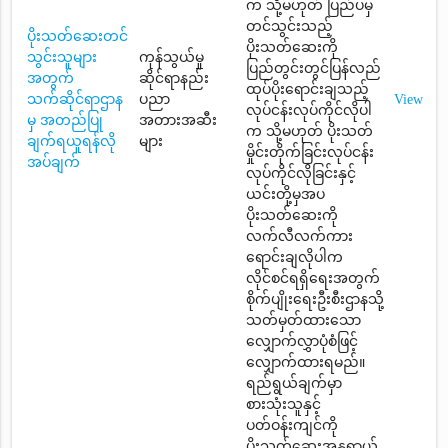
က သို့မဟုတ် ပြည်ပမှ
တင်သွင်းသည့်
ပိုးသတ်ဆေးတင်
ပိုးသတ်ဆေးကို
သွင်းသူများ
ကုန်သွယ်မှု
ပြည်တွင်းတွင်ပြန်လည်
အတွက်
ဆိုင်ရာနည်း
ထုပ်ပိုးရောင်းချသည့်
သက်ဆိုင်ရာဌာန
ပညာ
View
လုပ်ငန်းလုပ်ကိုင်လိုပါ
မှ အတည်ပြု
အတားအဆီး
က သို့မဟုတ် ပိုးသတ်
ချက်ရယူရန်လို
များ
မှိုင်းတိုက်ခြင်းလုပ်ငန်း
အပ်ချက်
လုပ်ကိုင်လိုခြင်းနှင့်
ယင်းတို့မှအပ
ပိုးသတ်ဆေးကို
လက်လီလက်ကား
ရောင်းချလိုပါက
လိုင်စင်ရရှိရေးအတွက်
စိုက်ပျိုးရေးဦးစီးဌာနသို့
သတ်မှတ်ထားသော
လျှောက်လွှာပုံစံဖြင့်
လျှောက်ထားရမည်။
ရည်ရွယ်ချက်မှာ
စားသုံးသူနှင့်
ပတ်ဝန်းကျင်ကို
ပိုးသတ်ဆေးအန္တရာယ်