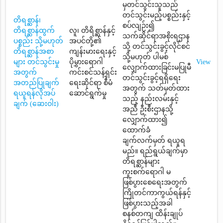
မှတင်သွင်းသူသည်
တင်သွင်းမည့်ပစ္စည်းနှင့်
တိရစ္ဆာန်၊
စပ်လျဉ်း၍
တိရစ္ဆာန်ထွက်
လူ၊ တိရိစ္ဆာန်နှင့်
သက်ဆိုင်ရာအစိုးရဌာန
ပစ္စည်း သို့မဟုတ်
အပင်တို့၏
သို့ တင်သွင်းခွင့်လိုင်စင်
တိရစ္ဆာန်အစာ
ကျန်းမားရေးနှင့်
သို့မဟုတ် ပါမစ်
များ တင်သွင်းမှု
ပိုမွှားရောဂါ
View
လျှောက်ထားခြင်းမပြုမီ
အတွက်
ကင်းစင်သန့်ရှင်း
တင်သွင်းခွင့်ရရှိရေး
အတည်ပြုချက်
ရေးဆိုင်ရာ စီမံ
အတွက် သတ်မှတ်ထား
ရယူရန်လိုအပ်
ဆောင်ရွက်မှု
သည့် နည်းလမ်းနှင့်
ချက် (ဆေးဝါး)
အညီ ဦးစီးဌာနသို့
လျှောက်ထား၍
ထောက်ခံ
ချက်လက်မှတ် ရယူရ
မည်။ ရည်ရွယ်ချက်မှာ
တိရစ္ဆာန်များ
ကူးစက်ရောဂါ မ
ဖြစ်ပွားစေရေးအတွက်
ကြိုတင်ကာကွယ်ရန်နှင့်
ဖြစ်ပွားသည့်အခါ
စနစ်တကျ ထိန်းချုပ်