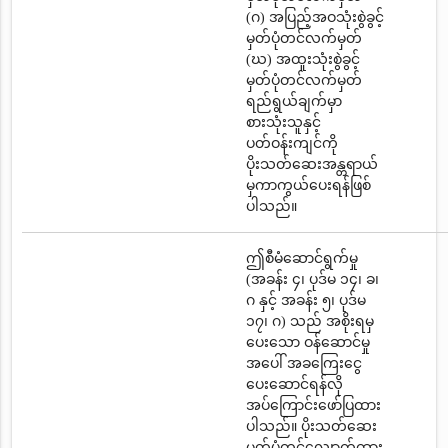
(ဂ) အပြည့်အဝသုံးစွဲခွင့်
မှတ်ပုံတင်လက်မှတ်
(ဃ) အထူးသုံးစွဲခွင့်
မှတ်ပုံတင်လက်မှတ်
ရည်ရွယ်ချက်မှာ
စားသုံးသူနှင့်
ပတ်ဝန်းကျင်ကို
ပိုးသတ်ဆေးအန္တရာယ်
မှကာကွယ်ပေးရန်ဖြစ်
ပါသည်။
ဤစီမံဆောင်ရွက်မှု
(အခန်း ၄၊ ပုဒ်မ ၁၄၊ ခ၊
ဂ နှင့် အခန်း ၅၊ ပုဒ်မ
၁၇၊ ဂ) သည် အစိုးရမှ
ပေးသော ဝန်ဆောင်မှု
အပေါ် အခကြေးငွေ
ပေးဆောင်ရန်လို
အပ်ကြောင်းဖော်ပြထား
ပါသည်။ ပိုးသတ်ဆေး
မှတ်ပုံတင်လျှောက်ထား