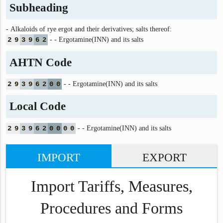
Subheading
- Alkaloids of rye ergot and their derivatives; salts thereof:
2
9
3
9
6
2
- - Ergotamine(INN) and its salts
AHTN Code
2
9
3
9
6
2
0
0
- - Ergotamine(INN) and its salts
Local Code
2
9
3
9
6
2
0
0
0
0
- - Ergotamine(INN) and its salts
IMPORT
EXPORT
Import Tariffs, Measures,
Procedures and Forms