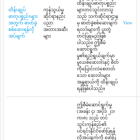
ထိန်းချုပ်ဓာတုပစ္စည်း
ထိန်းချုပ်
ကုန်သွယ်မှု
များတင်သွင်းလာသူ
ဓာတုပစ္စည်းများ
ဆိုင်ရာနည်း
သည် သက်ဆိုင်ရာဌာန
အတွက် ဓာတ်ခွဲ
ပညာ
မှ ဓာတ်ခွဲစစ်ဆေးချက်
View
စစ်ဆေးရန်လို
အတားအဆီး
ရလဒ်များကို ပူးတွဲ
အပ်ချက်
များ
တင်ပြရမည်ဖြစ်
ပါသည်။ ဤစီမံ
ဆောင်ရွက်
မှု၏ရည်ရွယ်ချက်မှာ
မူးယစ်ဆေးဝါးနှင့် စိတ်
ကိုပြောင်းလဲစေတတ်
သော ဆေးဝါးများ
အန္တရာယ်ကို ထိန်းချုပ်
ရန်ဖြစ်ပါသည်။
ဤစီမံဆောင်ရွက်မှု
(အခန်း ၄၊ အပိုဒ် ၂၁၊
က၊၈) သည် တင်
သွင်းကုန်စည်၏
ပင်ရင်းနိုင်ငံဖော်ပြရန်
လိုအပ်ချက်ကို ဖော်ပြ