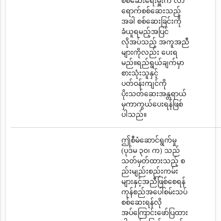
စစ်ဆေးရေးမှူးက လာ
ရောက်စစ်ဆေးသည့်
အခါ စစ်ဆေးခြင်းကို
ခံယူရမည့်အပြင်
လိုအပ်သည့် အကူအညီ
များကိုလည်း ပေးရ
မည်။ရည်ရွယ်ချက်မှာ
စားသုံးသူနှင့်
ပတ်ဝန်းကျင်ကို
ပိုးသတ်ဆေးအန္တရာယ်
မှကာကွယ်ပေးရန်ဖြစ်
ပါသည်။
ဤစီမံဆောင်ရွက်မှု
(ပုဒ်မ ၃၀၊ က) သည်
သတ်မှတ်ထားသည့် စ
ည်းမျည်းစည်းကမ်း
များနှင့်အညီဖြစ်စေရန်
ကုန်စည်အပေါ်စမ်းသပ်
စစ်ဆေးရန်လို
အပ်ကြောင်းဖော်ပြထား