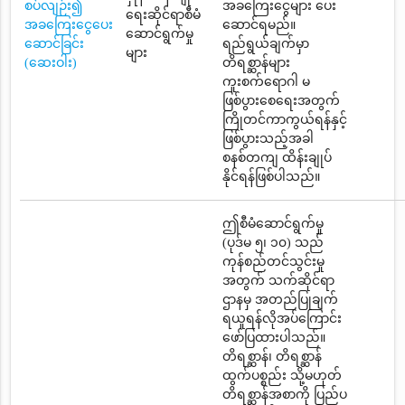
စပ်လျဉ်း၍
အခကြေးငွေများ ပေး
ရေးဆိုင်ရာစီမံ
အခကြေးငွေပေး
ဆောင်ရမည်။
ဆောင်ရွက်မှု
ဆောင်ခြင်း
ရည်ရွယ်ချက်မှာ
များ
(ဆေးဝါး)
တိရစ္ဆာန်များ
ကူးစက်ရောဂါ မ
ဖြစ်ပွားစေရေးအတွက်
ကြိုတင်ကာကွယ်ရန်နှင့်
ဖြစ်ပွားသည့်အခါ
စနစ်တကျ ထိန်းချုပ်
နိုင်ရန်ဖြစ်ပါသည်။
ဤစီမံဆောင်ရွက်မှု
(ပုဒ်မ ၅၊ ၁၀) သည်
ကုန်စည်တင်သွင်းမှု
အတွက် သက်ဆိုင်ရာ
ဌာနမှ အတည်ပြုချက်
ရယူရန်လိုအပ်ကြောင်း
ဖော်ပြထားပါသည်။
တိရစ္ဆာန်၊ တိရစ္ဆာန်
ထွက်ပစ္စည်း သို့မဟုတ်
တိရစ္ဆာန်အစာကို ပြည်ပ