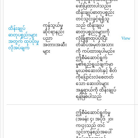
ဖော်ပြထားပါသည်။
ထိန်းချုပ်ဓာတုပစ္စည်း
တင်သွင်းခွင့်ရရှိသူ
ကုန်သွယ်မှု
သည် ထိန်းချုပ်
ထိန်းချုပ်
ဆိုင်ရာနည်း
ဓာတုပစ္စည်းများကို
ဓာတုပစ္စည်းများ
ပညာ
လုံခြုံစွာထုပ်ပိုးပြီး
View
အတွက် ထုပ်ပိုးမှု
အတားအဆီး
တံဆိပ်အမှတ်အသား
လိုအပ်ချက်
များ
ကို ကပ်ထားရပါမည်။
ဤစီမံဆောင်ရွက်
မှု၏ရည်ရွယ်ချက်မှာ
မူးယစ်ဆေးဝါးနှင့် စိတ်
ကိုပြောင်းလဲစေတတ်
သော ဆေးဝါးများ
အန္တရာယ်ကို ထိန်းချုပ်
ရန်ဖြစ်ပါသည်
ဤစီမံဆောင်ရွက်မှု
(အခန်း ၄၊ အပိုဒ် ၂၀၊
က၊၃)သည် တင်
သွင်းကုန်စည်အပေါ်