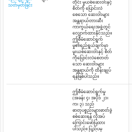
တိုင်း မူယစ်ဆေးဝါးနှင့်
သတ်မှတ်ခြင်း
စိတ်ကို ပြောင်းလဲ
စေသော ဆေးဝါးများ
အန္တရာယ်တားဆီး
ကာကွယ်ရေးအဖွဲ့တွင်
လျှောက်ထားနိုင်သည်။
ဤစီမံဆောင်ရွက်
မှု၏ရည်ရွယ်ချက်မှာ
မူးယစ်ဆေးဝါးနှင့် စိတ်
ကိုပြောင်းလဲစေတတ်
သော ဆေးဝါးများ
အန္တရာယ်ကို ထိန်းချုပ်
ရန်ဖြစ်ပါသည်။
ဤစီမံဆောင်ရွက်မှု
(အခန်း ၄၊ အပိုဒ် ၂၁၊
က၊ ၃) သည်
ဓာတုပစ္စည်းများဓာတ်ခွဲ
စစ်ဆေးရန် လိုအပ်
ကြောင်းဖော်ပြထား
ပါသည်။ ပြည်ပမှ