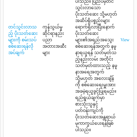
ပါသည်။ ပြည်ပမှတင်
သွင်းလာသော
ပိုးသတ်ဆေး သို့မဟုတ်
အဆိပ်ရှိပစ္စည်းများ
တင်သွင်းလာသ
ကုန်သွယ်မှု
ရောက်ရှိလာပြီးနောက်
ည့် ပိုးသတ်ဆေး
ဆိုင်ရာနည်း
ပိုးသတ်ဆေး
များကို စမ်းသပ်
ပညာ
များ၏အရည်အသွေး
View
စစ်ဆေးရန်လို
အတားအဆီး
စစ်ဆေးရန်အတွက် နမူ
အပ်ချက်
များ
နာရယူရန် သတ်မှတ်သ
ည့်နည်းလမ်း အတိုင်း
သတ်မှတ်ထားသည့် နမူ
နာအရေအတွက်
သို့မဟုတ် အလေးချိန်
ကို စစ်ဆေးရေးမှူးအား
အခမဲ့ရယူခွင့်ပြုရမည်။
ရည်ရွယ်ချက်မှာ
စားသုံးသူနှင့်
ပတ်ဝန်းကျင်ကို
ပိုးသတ်ဆေးအန္တရာယ်
မှကာကွယ်ပေးရန်ဖြစ်
ပါသည်။