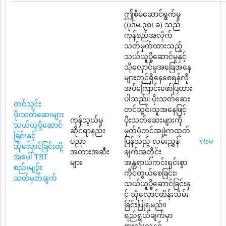
ဤစီမံဆောင်ရွက်မှု
(ပုဒ်မ ၃၀၊ ခ) သည်
ကုန်စည်အလိုက်
သတ်မှတ်ထားသည့်
သယ်ယူပို့ဆောင်မှုနှင့်
သိုလှောင်မှုအခြေအနေ
များတွင်ရှိနေစေရန်လို
အပ်ကြောင်းဖော်ပြထား
ပါသည်။ ပိုးသတ်ဆေး
တင်သွင်း
တင်သွင်းသူအနေဖြင့်
ပိုးသတ်ဆေးများ
ကုန်သွယ်မှု
ပိုးသတ်ဆေးများကို
သယ်ယူပို့ဆောင်
ဆိုင်ရာနည်း
မှတ်ပုံတင်အဖွဲ့ကထုတ်
ခြင်းနှင့်
ပညာ
ပြန်သည့် လမ်းညွှန်
View
သိုလှောင်ခြင်းတို့
အတားအဆီး
ချက်အတိုင်း
အပေါ် TBT
များ
အန္တရာယ်ကင်းရှင်းစွာ
စည်းမျဉ်း
ကိုင်တွယ်စေခြင်း၊
သတ်မှတ်ချက်
သယ်ယူပို့ဆောင်ခြင်းနှ
င့် သိုလှောင်ထိန်းသိမ်း
ခြင်းပြုရမည်။
ရည်ရွယ်ချက်မှာ