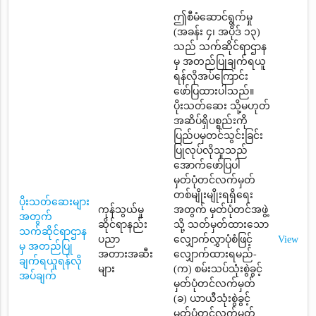
ဤစီမံဆောင်ရွက်မှု
(အခန်း ၄၊ အပိုဒ် ၁၃)
သည် သက်ဆိုင်ရာဌာန
မှ အတည်ပြုချက်ရယူ
ရန်လိုအပ်ကြောင်း
ဖော်ပြထားပါသည်။
ပိုးသတ်ဆေး သို့မဟုတ်
အဆိပ်ရှိပစ္စည်းကို
ပြည်ပမှတင်သွင်းခြင်း
ပြုလုပ်လိုသူသည်
အောက်ဖော်ပြပါ
မှတ်ပုံတင်လက်မှတ်
တစ်မျိုးမျိုးရရှိရေး
ပိုးသတ်ဆေးများ
ကုန်သွယ်မှု
အတွက် မှတ်ပုံတင်အဖွဲ့
အတွက်
ဆိုင်ရာနည်း
သို့ သတ်မှတ်ထားသော
သက်ဆိုင်ရာဌာန
ပညာ
လျှောက်လွှာပုံစံဖြင့်
View
မှ အတည်ပြု
အတားအဆီး
လျှောက်ထားရမည်-
ချက်ရယူရန်လို
များ
(က) စမ်းသပ်သုံးစွဲခွင့်
အပ်ချက်
မှတ်ပုံတင်လက်မှတ်
(ခ) ယာယီသုံးစွဲခွင့်
မှတ်ပုံတင်လက်မှတ်