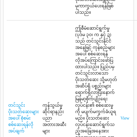
မှကာကွယ်ပေးရန်ဖြစ်
ပါသည်။
ဤစီမံဆောင်ရွက်မှု
(ပုဒ်မ ၃၀၊ က နှင့် ဍ)
သည် တင်သွင်းနိုင်ငံ
အနေဖြင့် ကုန်စည်များ
အပေါ် စစ်ဆေးရန်
လိုအပ်ကြောင်းဖော်ပြ
ထားပါသည်။ ပြည်ပမှ
တင်သွင်းလာသော
ပိုးသတ်ဆေး သို့မဟုတ်
အဆိပ်ရှိ ပစ္စည်းများ
ရောက်ရှိလာပြီးနောက်
မြန်မာ့စိုက်ပျိုးရေး
တင်သွင်း
ကုန်သွယ်မှု
လုပ်ငန်း၏ စစ်ဆေးမှု
ပိုးသတ်ဆေးများ
ဆိုင်ရာနည်း
ကို မပျက်မကွက်ခံယူရ
အပေါ် စုံစမ်း
ပညာ
မည်။ ပိုးသတ်ဆေး
View
စစ်ဆေးရန်လို
အတားအဆီး
လုပ်ငန်းဆောင်ရွက်သ
အပ်ချက်
များ
ည့်အခြေအနေအား