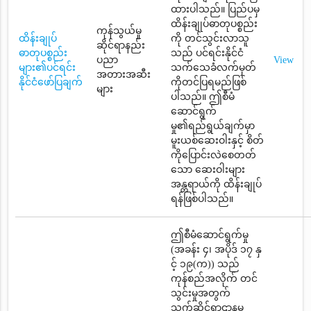
ထားပါသည်။ ပြည်ပမှ
ထိန်းချုပ်ဓာတုပစ္စည်း
ကုန်သွယ်မှု
ထိန်းချုပ်
ကို တင်သွင်းလာသူ
ဆိုင်ရာနည်း
ဓာတုပစ္စည်း
သည် ပင်ရင်းနိုင်ငံ
ပညာ
View
များ၏ပင်ရင်း
သက်သေခံလက်မှတ်
အတားအဆီး
နိုင်ငံဖော်ပြချက်
ကိုတင်ပြရမည်ဖြစ်
များ
ပါသည်။ ဤစီမံ
ဆောင်ရွက်
မှု၏ရည်ရွယ်ချက်မှာ
မူးယစ်ဆေးဝါးနှင့် စိတ်
ကိုပြောင်းလဲစေတတ်
သော ဆေးဝါးများ
အန္တရာယ်ကို ထိန်းချုပ်
ရန်ဖြစ်ပါသည်။
ဤစီမံဆောင်ရွက်မှု
(အခန်း ၄၊ အပိုဒ် ၁၇ နှ
င့် ၁၉(က)) သည်
ကုန်စည်အလိုက် တင်
သွင်းမှုအတွက်
သက်ဆိုင်ရာဌာနမှ