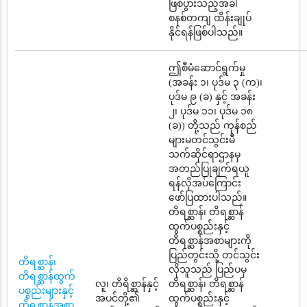
ဖြစ်ပွားသည့်အခါ
စနစ်တကျ ထိန်းချုပ်
နိုင်ရန်ဖြစ်ပါသည်။
ဤစီမံဆောင်ရွက်မှု
(အခန်း ၁၊ ပုဒ်မ ၃ (က)၊
ပုဒ်မ ၉ (ခ) နှင့် အခန်း
၂၊ ပုဒ်မ ၁၁၊ ပုဒ်မ ၁၈
(ခ)) တို့သည် ကုန်စည်
များမတင်သွင်းမီ
သက်ဆိုင်ရာဌာနမှ
အတည်ပြုချက်ရယူ
ရန်လိုအပ်ကြောင်း
ဖော်ပြထားပါသည်။
တိရစ္ဆာန်၊ တိရစ္ဆာန်
ထွက်ပစ္စည်းနှင့်
တိရစ္ဆာန်အစာများကို
ပြည်တွင်းသို့ တင်သွင်း
တိရစ္ဆာန်၊
လိုသူသည် ပြည်ပမှ
တိရစ္ဆာန်ထွက်
လူ၊ တိရိစ္ဆာန်နှင့်
တိရစ္ဆာန်၊ တိရစ္ဆာန်
ပစ္စည်းများနှင့်
အပင်တို့၏
ထွက်ပစ္စည်းနှင့်
တိရစ္ဆာန်အစာ