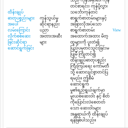
သည် ကုန်အမှာစာ၊ ကုန်
တင်စာရင်း၊ ကုန်ပို့လွှာ၊
ထိန်းချုပ်
သင်္ဘောကုန်တင်
ဓာတုပစ္စည်းများ
ကုန်သွယ်မှု
စာရွက်စာတမ်းများနှင့်
အပေါ်
ဆိုင်ရာနည်း
အခြားလိုအပ်သော
လမ်းကြောင်း
ပညာ
စာရွက်စာတမ်း
View
လိုက်စစ်ဆေး
အတားအဆီး
အထောက်အထား မိတ္
ခြင်းဆိုင်ရာ
များ
ထူများကို ပူးတဲ၍
ဆောင်ရွက်ခြင်း
ပြည်ပမှတင်သွင်းခြင်းမ
ပြုမီ ကြိုတင်၍
ထိန်းချုပ်ဓာတုပစ္စည်း
ကြီးကြပ်ရေး ကော်မတီ
သို့ ဆောလျင်စွာတင်ပြ
ရမည်။ ဤစီမံ
ဆောင်ရွက်
မှု၏ရည်ရွယ်ချက်မှာ
မူးယစ်ဆေးဝါး နှင့် စိတ်
ကိုပြောင်းလဲစေတတ်
သော ဆေးဝါးများ
အန္တရာယ်ကို ထိန်းချုပ်
ရန်ဖြစ်ပါသည်။