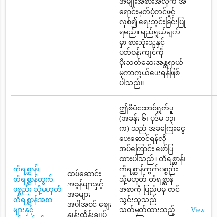
အမျိုးအစားအလိုက် အ
ရောင်းမှတ်ပုံတင်ဖွင့်
လှစ်၍ ရေးသွင်းခြင်းပြု
ရမည်။ ရည်ရွယ်ချက်
မှာ စားသုံးသူနှင့်
ပတ်ဝန်းကျင်ကို
ပိုးသတ်ဆေးအန္တရာယ်
မှကာကွယ်ပေးရန်ဖြစ်
ပါသည်။
ဤစီမံဆောင်ရွက်မှု
(အခန်း ၆၊ ပုဒ်မ ၁၃၊
က) သည် အခကြေးငွေ
ပေးဆောင်ရန်လို
အပ်ကြောင်း ဖော်ပြ
ထားပါသည်။ တိရစ္ဆာန်၊
တိရစ္ဆာန်၊
တိရစ္ဆာန်ထွက်ပစ္စည်း
ထပ်ဆောင်း
တိရစ္ဆာန်ထွက်
သို့မဟုတ် တိရစ္ဆာန်
အခွန်များနှင့်
ပစ္စည်း သို့မဟုတ်
အစာကို ပြည်ပမှ တင်
အခများ
တိရစ္ဆာန်အစာ
သွင်းသူသည်
အပါအဝင် စျေး
များနှင့်
သတ်မှတ်ထားသည့်
View
နှုန်းထိန်းချုပ်