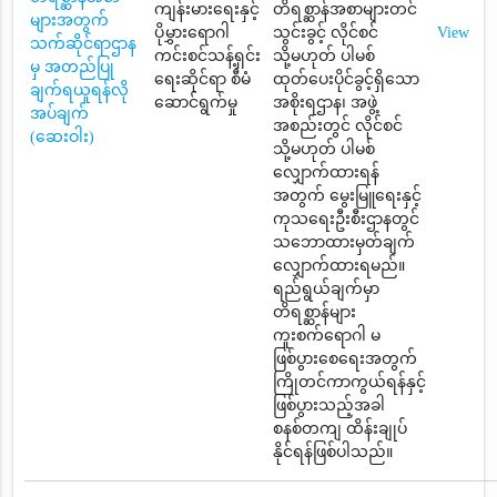
ကျန်းမားရေးနှင့်
တိရစ္ဆာန်အစာများတင်
များအတွက်
ပိုမွှားရောဂါ
သွင်းခွင့် လိုင်စင်
View
သက်ဆိုင်ရာဌာန
ကင်းစင်သန့်ရှင်း
သို့မဟုတ် ပါမစ်
မှ အတည်ပြု
ရေးဆိုင်ရာ စီမံ
ထုတ်ပေးပိုင်ခွင့်ရှိသော
ချက်ရယူရန်လို
ဆောင်ရွက်မှု
အစိုးရဌာန၊ အဖွဲ့
အပ်ချက်
အစည်းတွင် လိုင်စင်
(ဆေးဝါး)
သို့မဟုတ် ပါမစ်
လျှောက်ထားရန်
အတွက် မွေးမြူရေးနှင့်
ကုသရေးဦးစီးဌာနတွင်
သဘောထားမှတ်ချက်
လျှောက်ထားရမည်။
ရည်ရွယ်ချက်မှာ
တိရစ္ဆာန်များ
ကူးစက်ရောဂါ မ
ဖြစ်ပွားစေရေးအတွက်
ကြိုတင်ကာကွယ်ရန်နှင့်
ဖြစ်ပွားသည့်အခါ
စနစ်တကျ ထိန်းချုပ်
နိုင်ရန်ဖြစ်ပါသည်။