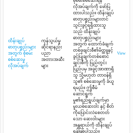
စုံစမ်းစစ်ဆေးရန်
လိုအပ်ချက်ကို ဖော်ပြ
ထားပါသည်။ ထိန်းချုပ်
ဓာတုပစ္စည်းများတင်
သွင်းခွင့်ရရှိထားသူ
သည် ထိန်းချုပ်
ဓာတုပစ္စည်းများ
ထိန်းချုပ်
ကုန်သွယ်မှု
အတွက် ထောက်ခံချက်
ဓာတုပစ္စည်းများ
ဆိုင်ရာနည်း
တစ်ခုချင်းစီ၏မိတ္ထူနှင့်
အတွက် စုံစမ်း
ပညာ
View
ခွင့်ပြုချက်တစ်စောင်
စစ်ဆေးမှု
အတားအဆီး
ချင်းစီကို ပြည်တွင်း
လိုအပ်ချက်
များ
ပြည်ပမှ အခွင့်အာဏာရှိ
သူ သို့မဟုတ် တာဝန်ရှိ
သူ၏ စစ်ဆေးမှုကို ခံယူ
ရမည်။ ဤစီမံ
ဆောင်ရွက်
မှု၏ရည်ရွယ်ချက်မှာ
မူးယစ်ဆေးဝါး နှင့် စိတ်
ကိုပြောင်းလဲစေတတ်
သော ဆေးဝါးများ
အန္တရာယ်ကို ထိန်းချုပ်
ရန်ဖြစ်ပါသည်။