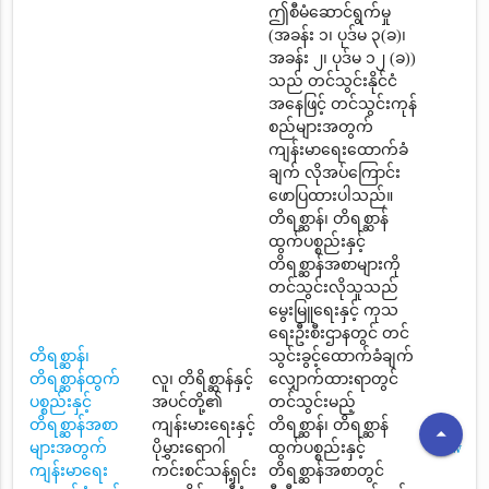
ဤစီမံဆောင်ရွက်မှု
(အခန်း ၁၊ ပုဒ်မ ၃(ခ)၊
အခန်း ၂၊ ပုဒ်မ ၁၂ (ခ))
သည် တင်သွင်းနိုင်ငံ
အနေဖြင့် တင်သွင်းကုန်
စည်များအတွက်
ကျန်းမာရေးထောက်ခံ
ချက် လိုအပ်ကြောင်း
ဖောပြထားပါသည်။
တိရစ္ဆာန်၊ တိရစ္ဆာန်
ထွက်ပစ္စည်းနှင့်
တိရစ္ဆာန်အစာများကို
တင်သွင်းလိုသူသည်
မွေးမြူရေးနှင့် ကုသ
ရေးဦးစီးဌာနတွင် တင်
တိရစ္ဆာန်၊
သွင်းခွင့်ထောက်ခံချက်
တိရစ္ဆာန်ထွက်
လူ၊ တိရိစ္ဆာန်နှင့်
လျှောက်ထားရာတွင်
ပစ္စည်းနှင့်
အပင်တို့၏
တင်သွင်းမည့်
တိရစ္ဆာန်အစာ
ကျန်းမားရေးနှင့်
တိရစ္ဆာန်၊ တိရစ္ဆာန်
arrow_drop_up
များအတွက်
ပိုမွှားရောဂါ
ထွက်ပစ္စည်းနှင့်
View
ကျန်းမာရေး
ကင်းစင်သန့်ရှင်း
တိရစ္ဆာန်အစာတွင်