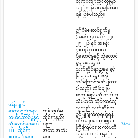
လိုက်လျောညီထွေဖြစ်
သည့်ကုန်သွယ်မှုဖြစ်စေ
ရန် ဖြစ်ပါသည်။
ဤစီမံဆောင်ရွက်မှု
(အခန်း ၅၊ အပိုဒ် ၂၄၊
၂၅၊ ၂၆ နှင့် အခန်း
၇)သည် သယ်ယူ
ပို့ဆောင်မှုနှင့် သိုလှောင်
မှုများအတွက်
သက်ဆိုင်ရာဌာနမှ ခွင့်
ပြုချက်ရယူရန်လို
အပ်ကြောင်းဖော်ပြထား
ပါသည်။ ထိန်းချုပ်
ဓာတုပစ္စည်းကို သယ်ယူ
သို့မဟုတ် သိုလှောင်လို
ထိန်းချုပ်
သူသည် သက်ဆိုင်ရာ
ဓာတုပစ္စည်းများ
ကုန်သွယ်မှု
ခွင်ပြုချက်ကိုရယူရန်
သယ်ဆောင်မှုနှင့်
ဆိုင်ရာနည်း
ထိန်းချုပ်ဓာတုပစ္စည်း
သိုလှောင်မှုအပေါ်
ပညာ
View
ကြီးကြပ်ရေးကော်မတီ
TBT ဆိုင်ရာ
အတားအဆီး
သို့မဟုတ် ပြည်နယ်၊
စည်းမျဉ်းများ
များ