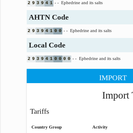
- - Ephedrine and its salts
2
9
3
9
4
1
AHTN Code
- - Ephedrine and its salts
2
9
3
9
4
1
0
0
Local Code
- - Ephedrine and its salts
2
9
3
9
4
1
0
0
0
0
IMPORT
Import 
Tariffs
Country Group
Activity