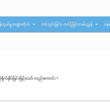
arrow_drop_down
arrow_drop_down
န်သွယ်မှုဘဏ္ဍာတိုက်
တင်သွင်းခြင်း၊ တင်ပို့ခြင်းလမ်းညွှန်
ဝန်
ုက်နှိပ်ခြင်းဖြင့်သော် လည်းကောင်း *