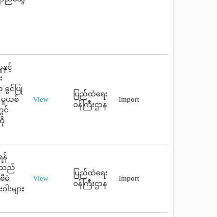
ှင့်
း
ခွင်ပြု
ပြည်ထဲရေး
 မူယစ်
View
Import
ဝန်ကြီးဌာန
ွင်
ို
ရန်
သူသည်
ပြည်ထဲရေး
ီမံ
View
Import
ဝန်ကြီးဌာန
ဝါးများ