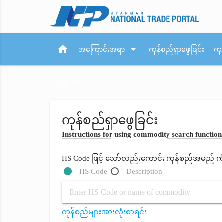
home
arrow_drop_down
အကြောင်းအရာ
ကုန်စည်ရှာဖွေခြင်း
ကု
arrow_drop_down
ပြည်ပစည်းမျဉ်းများ
ကုန်စည်ရှာဖွေခြင်း
Instructions for using commodity search function
HS Code ဖြင့် သော်လည်းကောင်း ကုန်စည်အမည် ကိုရိ
HS Code
Description
ကုန်စည်များအားလုံးစာရင်း