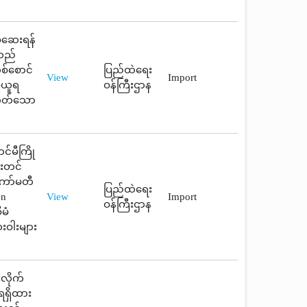
စ်ဆေးရန်
ူသည်
တစ်စောင်
ပြည်ထဲရေး
View
Import
ခံယူရ
ဝန်ကြီးဌာန
စေတတ်သော
င်မီကြို
်းတင်
ကော်မတီ
ပြည်ထဲရေး
on
View
Import
ဝန်ကြီးဌာန
မံ
းဝါးများ
းလိုက်
ရရှိထား