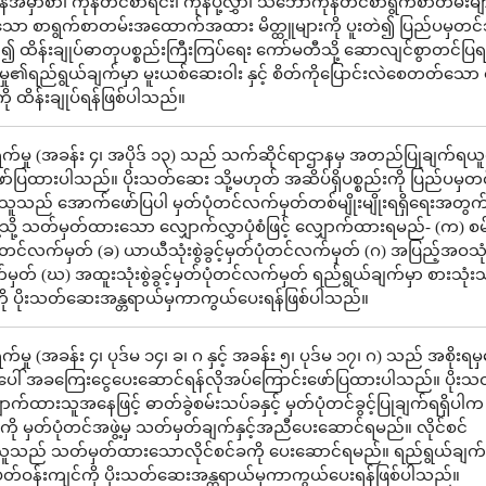
်အမှာစာ၊ ကုန်တင်စာရင်း၊ ကုန်ပို့လွှာ၊ သင်္ဘောကုန်တင်စာရွက်စာတမ်းများ
ော စာရွက်စာတမ်းအထောက်အထား မိတ္ထူများကို ပူးတဲ၍ ပြည်ပမှတင်သွ
င်၍ ထိန်းချုပ်ဓာတုပစ္စည်းကြီးကြပ်ရေး ကော်မတီသို့ ဆောလျင်စွာတင်
်မှု၏ရည်ရွယ်ချက်မှာ မူးယစ်ဆေးဝါး နှင့် စိတ်ကိုပြောင်းလဲစေတတ်သော
ို ထိန်းချုပ်ရန်ဖြစ်ပါသည်။
က်မှု (အခန်း ၄၊ အပိုဒ် ၁၃) သည် သက်ဆိုင်ရာဌာနမှ အတည်ပြုချက်ရယူရ
ာ်ပြထားပါသည်။ ပိုးသတ်ဆေး သို့မဟုတ် အဆိပ်ရှိပစ္စည်းကို ပြည်ပမှတင
လိုသူသည် အောက်ဖော်ပြပါ မှတ်ပုံတင်လက်မှတ်တစ်မျိုးမျိုးရရှိရေးအတွက
ဲ့သို့ သတ်မှတ်ထားသော လျှောက်လွှာပုံစံဖြင့် လျှောက်ထားရမည်- (က) စ
တ်ပုံတင်လက်မှတ် (ခ) ယာယီသုံးစွဲခွင့်မှတ်ပုံတင်လက်မှတ် (ဂ) အပြည့်အဝသုံးစွ
မှတ် (ဃ) အထူးသုံးစွဲခွင့်မှတ်ပုံတင်လက်မှတ် ရည်ရွယ်ချက်မှာ စားသုံးသူန
ို ပိုးသတ်ဆေးအန္တရာယ်မှကာကွယ်ပေးရန်ဖြစ်ပါသည်။
်မှု (အခန်း ၄၊ ပုဒ်မ ၁၄၊ ခ၊ ဂ နှင့် အခန်း ၅၊ ပုဒ်မ ၁၇၊ ဂ) သည် အစိုး
အပေါ် အခကြေးငွေပေးဆောင်ရန်လိုအပ်ကြောင်းဖော်ပြထားပါသည်။ ပိုး
ောက်ထားသူအနေဖြင့် ဓာတ်ခွဲစမ်းသပ်ခနှင့် မှတ်ပုံတင်ခွင့်ပြုချက်ရရှိပါက
ု့ကို မှတ်ပုံတင်အဖွဲ့မှ သတ်မှတ်ချက်နှင့်အညီပေးဆောင်ရမည်။ လိုင်စင်
ူသည် သတ်မှတ်ထားသောလိုင်စင်ခကို ပေးဆောင်ရမည်။ ရည်ရွယ်ချက်
့် ပတ်ဝန်းကျင်ကို ပိုးသတ်ဆေးအန္တရာယ်မှကာကွယ်ပေးရန်ဖြစ်ပါသည်။