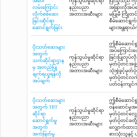
အပေါ်
ကုန်သွယ်မှုဆိုင်ရာ
ပြီးသူသည် ကုန
လမ်းကြောင်း
နည်းပညာ
အခြားလိုအပ်သ
လိုက်စစ်ဆေး
အတားအဆီးများ
မပြုမီ ကြိုတ
ခြင်းဆိုင်ရာ
စီမံဆောင်ရွက
ဆောင်ရွက်ခြင်း
များအန္တရာယ်က
ဤစီမံဆောင်ရွ
ပိုးသတ်ဆေးများ
အပ်ကြောင်းဖေ
အတွက်
ကုန်သွယ်မှုဆိုင်ရာ
ခြင်းပြုလုပ်
သက်ဆိုင်ရာဌာန
နည်းပညာ
မှတ်ပုံတင်အဖွ
မှ အတည်ပြု
အတားအဆီးများ
သုံးစွဲခွင့်မှ
ချက်ရယူရန်လို
မှတ်ပုံတင်လက်
အပ်ချက်
ပတ်ဝန်းကျင်က
ပိုးသတ်ဆေးများ
ဤစီမံဆောင်ရွက
အတွက် TBT
ဝန်ဆောင်မှု
ကုန်သွယ်မှုဆိုင်ရာ
ဆိုင်ရာ
မှတ်ပုံတင်လျှ
နည်းပညာ
ဆောင်ရွက်မှု
မှတ်ပုံတင်ခတိ
အတားအဆီးများ
အတွက်
လျှောက်ထားသ
အကဲဖြတ်မှု
စားသုံးသူနှင