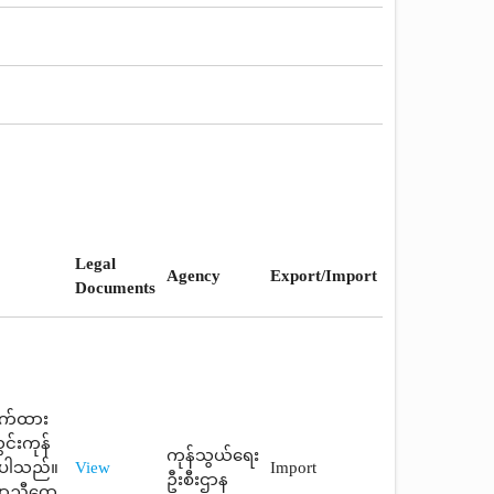
Legal
Agency
Export/Import
Documents
ောက်ထား
င်းကုန်
ကုန်သွယ်ရေး
စ်ပါသည်။
View
Import
ဦးစီးဌာန
ောညီထွေ