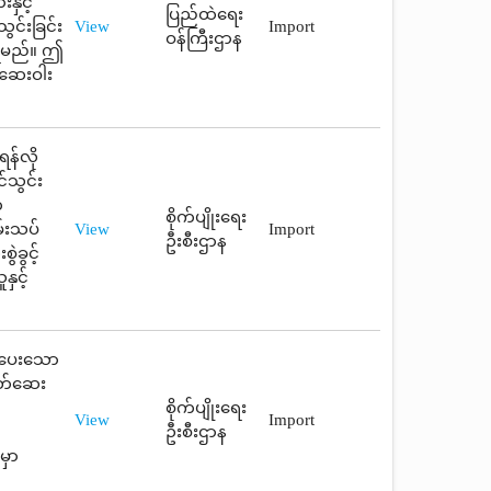
နှင့်
ပြည်ထဲရေး
င်းခြင်း
View
Import
ဝန်ကြီးဌာန
ပြရမည်။ ဤ
 ဆေးဝါး
န်လို
်သွင်း
်
စိုက်ပျိုးရေး
မ်းသပ်
View
Import
ဦးစီးဌာန
ဲခွင့်
ှင့်
ရမှပေးသော
သတ်ဆေး
စိုက်ပျိုးရေး
View
Import
ဦးစီးဌာန
မှာ