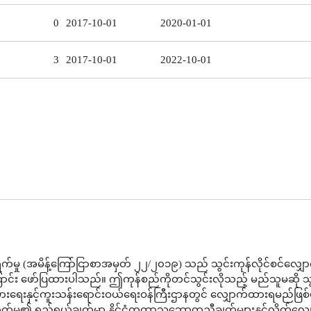
0
2017-10-01
2020-01-01
3
2017-10-01
2022-10-01
က်မှု (အမိန့်ကြော်ငြာစာအမှတ် ၂၂/၂၀၁၉) သည် သွင်းကုန်လိုင်စင်လျှ
ောင်း ဖော်ပြထားပါသည်။ ဤကုန်စည်ကိုတင်သွင်းလိုသည့် မည်သူမဆို သွ
ီးပွားရေးနှင့်ကူးသန်းရောင်းဝယ်ရေးဝန်ကြီးဌာနတွင် လျှောက်ထားရမည်ဖြ
က်မှု၏ ရည်ရွယ်ချက်မှာ နိုင်ငံတကာသဘောတူညီချက်များနှင့်လိုက်လျ