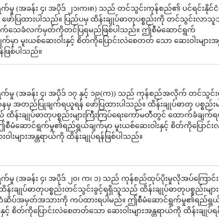
်မှု (အခန်း ၄၊ အပိုဒ် ၂၁၊က၊၈) သည် တင်သွင်းကုန်စည်၏ ပင်ရင်းနိုင်ငံ
ု ဖော်ပြထားပါသည်။ ပြည်ပမှ ထိန်းချုပ်ဓာတုပစ္စည်းကို တင်သွင်းလာသ
ငံသက်သေခံလက်မှတ်ကိုတင်ပြရမည်ဖြစ်ပါသည်။ ဤစီမံဆောင်ရွက်
ျက်မှာ မူးယစ်ဆေးဝါးနှင့် စိတ်ကိုပြောင်းလဲစေတတ် သော ဆေးဝါးများအန
်ရန်ဖြစ်ပါသည်။
်မှု (အခန်း ၄၊ အပိုဒ် ၁၇ နှင့် ၁၉(က)) သည် ကုန်စည်အလိုက် တင်သွင်
နမှ အတည်ပြုချက်ရယူရန် ဖော်ပြထားပါသည်။ ထိန်းချုပ်ဓာတု ပစ္စည်း
် ထိန်းချုပ်ဓာတုပစ္စည်းများကြီးကြပ်ရေးကော်မတီတွင် ထောက်ခံချက်
စီမံဆောင်ရွက်မှု၏ရည်ရွယ်ချက်မှာ မူးယစ်ဆေးဝါးနှင့် စိတ်ကိုပြောင်း
းများအန္တရာယ်ကို ထိန်းချုပ်ရန်ဖြစ်ပါသည်။
်မှု (အခန်း ၄၊ အပိုဒ် ၂၀၊ က၊ ၁) သည် ကုန်စည်ထုပ်ပိုးမှုလိုအပ်ကြောင်း
်းချုပ်ဓာတုပစ္စည်းတင်သွင်းခွင့်ရရှိသူသည် ထိန်းချုပ်ဓာတုပစ္စည်းများကိ
ြီး တံဆိပ်အမှတ်အသားကို ကပ်ထားရပါမည်။ ဤစီမံဆောင်ရွက်မှု၏ရည်ရွယ
ှင့် စိတ်ကိုပြောင်းလဲစေတတ်သော ဆေးဝါးများအန္တရာယ်ကို ထိန်းချုပ်ရန