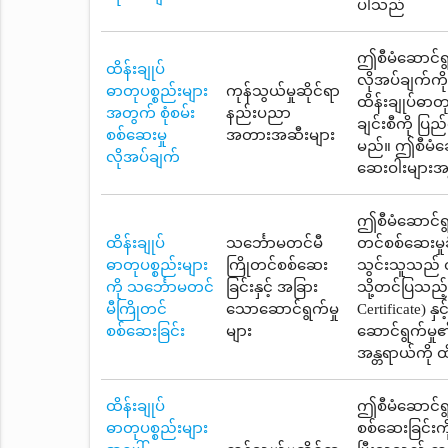
ပါသည်
ဤစီမံဆောင်ရွ
ထိန်းချုပ်
လိုအပ်ချက်ကိ
ဓာတုပစ္စည်းများ
ကုန်သွယ်မှုဆိုင်ရာ
ထိန်းချုပ်ဓာတ
အတွက် စုံစမ်း
နည်းပညာ
ချင်းစီကို ပြ
စစ်ဆေးမှု
အတားအဆီးများ
မည်။ ဤစီမံဆေ
လိုအပ်ချက်
ဆေးဝါးများအန္
ဤစီမံဆောင်ရွက
ထိန်းချုပ်
သင်္ဘောမတင်မီ
တင်စစ်ဆေးမှု
ဓာတုပစ္စည်းများ
ကြိုတင်စစ်ဆေး
သွင်းသူသည် ထ
ကို သင်္ဘောမတင်
ခြင်းနှင့် အခြား
သို့တင်ပြသည်
မီကြိုတင်
သောဆောင်ရွက်မှု
Certificate)
စစ်ဆေးခြင်း
များ
ဆောင်ရွက်မှု
အန္တရာယ်ကို ထ
ထိန်းချုပ်
ဤစီမံဆောင်ရွက
ဓာတုပစ္စည်းများ
စစ်ဆေးခြင်းကိ