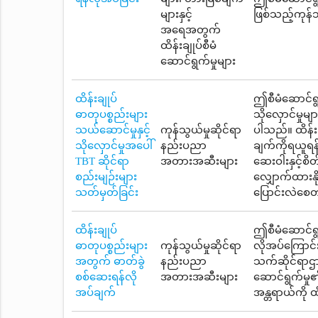
များနှင့်
ဖြစ်သည့်ကုန်သ
အရေအတွက်
ထိန်းချုပ်စီမံ
ဆောင်ရွက်မှုများ
ထိန်းချုပ်
ဤစီမံဆောင်ရွက
ဓာတုပစ္စည်းများ
သိုလှောင်မှုမ
သယ်ဆောင်မှုနှင့်
ကုန်သွယ်မှုဆိုင်ရာ
ပါသည်။ ထိန်းခ
သိုလှောင်မှုအပေါ်
နည်းပညာ
ချက်ကိုရယူရန်
TBT ဆိုင်ရာ
အတားအဆီးများ
ဆေးဝါးနှင့်စ
စည်းမျဉ်းများ
လျှောက်ထားနိ
သတ်မှတ်ခြင်း
ပြောင်းလဲစေတ
ထိန်းချုပ်
ဤစီမံဆောင်ရွက
ဓာတုပစ္စည်းများ
ကုန်သွယ်မှုဆိုင်ရာ
လိုအပ်ကြောင်
အတွက် ဓာတ်ခွဲ
နည်းပညာ
သက်ဆိုင်ရာဌာ
စစ်ဆေးရန်လို
အတားအဆီးများ
ဆောင်ရွက်မှု
အပ်ချက်
အန္တရာယ်ကို ထ