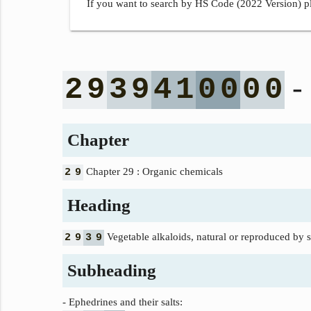
If you want to search by HS Code (2022 Version) pl
- 
2
9
3
9
4
1
0
0
0
0
Chapter
Chapter 29 : Organic chemicals
2
9
Heading
Vegetable alkaloids, natural or reproduced by syn
2
9
3
9
Subheading
- Ephedrines and their salts: