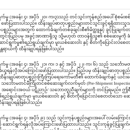
က်မှု (အခန်း ၄၊ အပိုဒ် ၂၀၊ က၊၃)သည် တင်သွင်းကုန်စည်အပေါ် စုံစမ်းစ
ု ဖော်ပြထားပါသည်။ ထိန်းချုပ်ဓာတုပစ္စည်းများတင်သွင်းခွင့်ရရှိထားသ
ုပစ္စည်းများအတွက် ထောက်ခံချက်တစ်ခုချင်းစီ၏မိတ္ထူနှင့် ခွင့်ပြုချက်
ည်တွင်းပြည်ပမှ အခွင့်အာဏာရှိသူ သို့မဟုတ် တာဝန်ရှိသူ၏ စစ်ဆေးမှုကို 
ာင်ရွက်မှု၏ရည်ရွယ်ချက်မှာ မူးယစ်ဆေးဝါး နှင့် စိတ်ကိုပြောင်းလဲ
တရာယ်ကို ထိန်းချုပ်ရန်ဖြစ်ပါသည်။
်မှု (အခန်း ၄၊ အပိုဒ် ၂၁၊ က၊ ၁ နှင့် အပိုဒ် ၂၂၊ က၊ ၆) သည် သင်္ဘောမတ
ခံယူရန်လိုအပ်ကြောင်းဖော်ပြထားပါသည်။ ပြည်ပမှ ထိန်းချုပ်ဓာတုပစ္စည
ိန်းချုပ်ဓာတုပစ္စည်းကြီးကြပ်ရေးကော်မတီ၏ ထောက်ခံချက်နှင့် ယင်း
့ သင်္ဘောမတင်မီကြိုတင်စစ်ဆေးချက်လက်မှတ် (Pre-Shipment Inspecti
 နှင့် အရောင်းအဝယ် ပဋိညာဉ်/ သဘောတူညီချက်များကို တင်ပြရမည်။ ဤစီ
၏ရည်ရွယ်ချက်မှာ မူးယစ်ဆေးဝါး နှင့် စိတ်ကိုပြောင်းလဲစေတတ်သော ဆေ
ိန်းချုပ်ရန်ဖြစ်ပါသည်။
်မှု (အခန်း ၄၊ အပိုဒ် ၉) သည် သွင်းကုန်ပစ္စည်းများအပေါ် လမ်းကြောင်
ု ဆောင်ရွက်ရန်လိုအပ်ကြောင်းဖော်ပြထားပါသည်။ သွင်းကုန်ခွင့်ပြုချက်