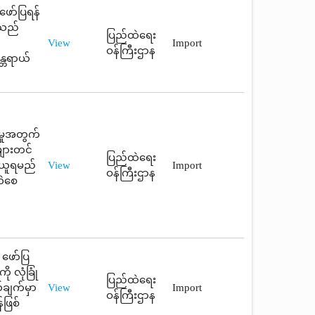
ဖော်ပြရန်
ူသည်
ပြည်ထဲရေး
View
Import
ဝန်ကြီးဌာန
္တရာယ်
းမှုအတွက်
များတင်
ပြည်ထဲရေး
ရယူရမည်
View
Import
ဝန်ကြီးဌာန
လဲစေ
 ဖော်ပြ
ု လုံခြုံ
ပြည်ထဲရေး
်ချက်မှာ
View
Import
ဝန်ကြီးဌာန
်ဖြစ်