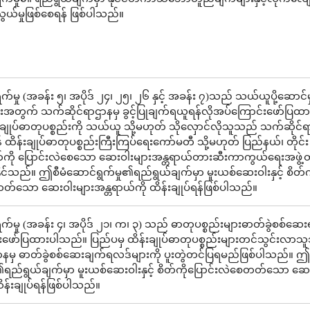
ွယ်မှုဖြစ်စေရန် ဖြစ်ပါသည်။
်မှု (အခန်း ၅၊ အပိုဒ် ၂၄၊ ၂၅၊ ၂၆ နှင့် အခန်း ၇)သည် သယ်ယူပို့ဆောင်မှုန
ျားအတွက် သက်ဆိုင်ရာဌာနမှ ခွင့်ပြုချက်ရယူရန်လိုအပ်ကြောင်းဖော်ပြထာ
ျုပ်ဓာတုပစ္စည်းကို သယ်ယူ သို့မဟုတ် သိုလှောင်လိုသူသည် သက်ဆိုင်ရာ 
 ထိန်းချုပ်ဓာတုပစ္စည်းကြီးကြပ်ရေးကော်မတီ သို့မဟုတ် ပြည်နယ်၊ တိုင်း
ိတ်ကို ပြောင်းလဲစေသော ဆေးဝါးများအန္တရာယ်တားဆီးကာကွယ်ရေးအဖွဲ့တ
ုင်သည်။ ဤစီမံဆောင်ရွက်မှု၏ရည်ရွယ်ချက်မှာ မူးယစ်ဆေးဝါးနှင့် စိတ်က
တ်သော ဆေးဝါးများအန္တရာယ်ကို ထိန်းချုပ်ရန်ဖြစ်ပါသည်။
်မှု (အခန်း ၄၊ အပိုဒ် ၂၁၊ က၊ ၃) သည် ဓာတုပစ္စည်းများဓာတ်ခွဲစစ်ဆေး
းဖော်ပြထားပါသည်။ ပြည်ပမှ ထိန်းချုပ်ဓာတုပစ္စည်းများတင်သွင်းလာ
နမှ ဓာတ်ခွဲစစ်ဆေးချက်ရလဒ်များကို ပူးတွဲတင်ပြရမည်ဖြစ်ပါသည်။ ဤစ
၏ရည်ရွယ်ချက်မှာ မူးယစ်ဆေးဝါးနှင့် စိတ်ကိုပြောင်းလဲစေတတ်သော ဆေး
ိန်းချုပ်ရန်ဖြစ်ပါသည်။