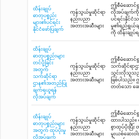
ဤစီမံဆောင်ရွက
ထိန်းချုပ်
ကုန်သွယ်မှုဆိုင်ရာ
လိုအပ်ချက်ကိ
ဓာတုပစ္စည်း
နည်းပညာ
ပင်ရင်းနိုင်
များ၏ပင်ရင်း
အတားအဆီးများ
မှု၏ရည်ရွယ်ခ
နိုင်ငံဖော်ပြချက်
ကို ထိန်းချုပ
ထိန်းချုပ်
ဓာတုပစ္စည်းများ
ဤစီမံဆောင်ရွက
တင်ပို့ခြင်း
ကုန်သွယ်မှုဆိုင်ရာ
သက်ဆိုင်ရာဌာ
အတွက်
နည်းပညာ
သွင်းလိုသူသည
သက်ဆိုင်ရာ
အတားအဆီးများ
ဖြစ်ပါသည်။ ဤ
ဌာန၏အတည်ပြု
တတ်သော ဆေးဝါ
ချက်ရယူရန်
လိုအပ်ချက်
ဤစီမံဆောင်ရွက
ထိန်းချုပ်
ကုန်သွယ်မှုဆိုင်ရာ
ထားပါသည်။ ထိန
ဓာတုပစ္စည်းများ
နည်းပညာ
စွာထုပ်ပိုးပ
အတွက် ထုပ်ပိုးမှု
အတားအဆီးများ
မူးယစ်ဆေးဝါးန
လိုအပ်ချက်