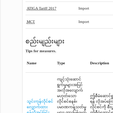
ATIGA Tariff 2017
Import
MCT
Import
စည်းမျည်းများ
Tips for measures.
Name
Type
Description
ကျင့်သုံးဆောင်
ရွက်မှုများအပြင်
အလိုအလျောက်
မဟုတ်သော
ဤစီမံဆောင်ရွ
သွင်းကုန်လိုင်စင်
လိုင်စင်စနစ်၊
ရန် လိုအပ်ကြ
လျှောက်ထား
ပမာဏကန့်သတ်မှု
လိုင်စင်ကို စ
ရန်လိုအပ်ခြင်း
များ၊ တားမြစ်ချက်
ဤစီမံဆောင်ရွ