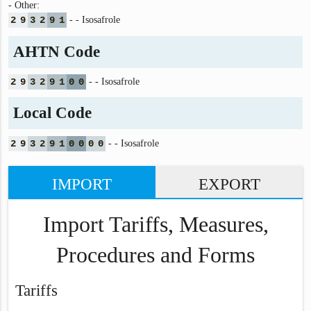
- Other:
2
9
3
2
9
1
- - Isosafrole
AHTN Code
2
9
3
2
9
1
0
0
- - Isosafrole
Local Code
2
9
3
2
9
1
0
0
0
0
- - Isosafrole
IMPORT
EXPORT
Import Tariffs, Measures,
Procedures and Forms
Tariffs