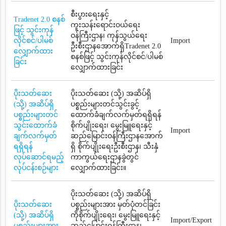
စီးပွားရေးနှင့်
Tradenet 2.0 စနစ်
ကူးသန်းရောင်းဝယ်ရေး
ဖြင့် သွင်းကုန်
ဝန်ကြီးဌာန၊ ကုန်သွယ်ရေး
လိုင်စင်/ပါမစ်
Import
ဦးစီးဌာနအောက်ရှိTradenet 2.0
လျှောက်ထား
စနစ်ဖြင့် သွင်းကုန်လိုင်စင်/ပါမစ်
ခြင်း
လျှောက်ထားခြင်း
ပိုးသတ်ဆေး
ပိုးသတ်ဆေး (သို့) အဆိပ်ရှိ
(သို့) အဆိပ်ရှိ
ပစ္စည်းများတင်သွင်းခွင့်
ပစ္စည်းများတင်
ထောက်ခံချက်လက်မှတ်ရရှိရန်
သွင်းထောက်ခံ
စိုက်ပျိုးရေး၊ မွေးမြူရေးနှင့်
Import
ချက်လက်မှတ်
ဆည်မြောင်းဝန်ကြီးဌာနအောက်
ရရှိရန်
ရှိ စိုက်ပျိုးရေးဦးစီးဌာန၊ သီးနှံ
လုပ်ဆောင်ရမည့်
ကာကွယ်ရေးဌာနခွဲတွင်
လုပ်ငန်းစဉ်များ
လျှောက်ထားခြင်း။
ပိုးသတ်ဆေး (သို့) အဆိပ်ရှိ
ပိုးသတ်ဆေး
ပစ္စည်းများအား မှတ်ပုံတင်ခြင်း
(သို့) အဆိပ်ရှိ
ကိုစိုက်ပျိုးရေး၊ မွေးမြူရေးနှင့်
Import/Export
ပစ္စည်းများအား
ဆည်မြောင်းဝန်ကြီးဌာန၊