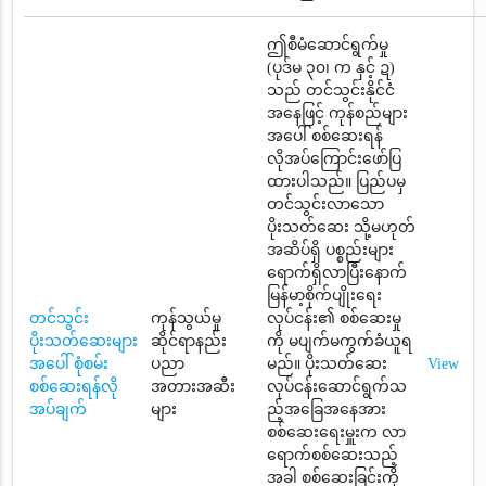
ဤစီမံဆောင်ရွက်မှု
(ပုဒ်မ ၃၀၊ က နှင့် ဍ)
သည် တင်သွင်းနိုင်ငံ
အနေဖြင့် ကုန်စည်များ
အပေါ် စစ်ဆေးရန်
လိုအပ်ကြောင်းဖော်ပြ
ထားပါသည်။ ပြည်ပမှ
တင်သွင်းလာသော
ပိုးသတ်ဆေး သို့မဟုတ်
အဆိပ်ရှိ ပစ္စည်းများ
ရောက်ရှိလာပြီးနောက်
မြန်မာ့စိုက်ပျိုးရေး
တင်သွင်း
ကုန်သွယ်မှု
လုပ်ငန်း၏ စစ်ဆေးမှု
ပိုးသတ်ဆေးများ
ဆိုင်ရာနည်း
ကို မပျက်မကွက်ခံယူရ
အပေါ် စုံစမ်း
ပညာ
မည်။ ပိုးသတ်ဆေး
View
စစ်ဆေးရန်လို
အတားအဆီး
လုပ်ငန်းဆောင်ရွက်သ
အပ်ချက်
များ
ည့်အခြေအနေအား
စစ်ဆေးရေးမှူးက လာ
ရောက်စစ်ဆေးသည့်
အခါ စစ်ဆေးခြင်းကို