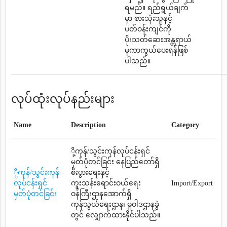
ရမည်။ ရည်ရွယ်ချက်
မှာ စားသုံးသူနှင့်
ပတ်ဝန်းကျင်ကို
ပိုးသတ်ဆေးအန္တရာယ်
မှကာကွယ်ပေးရန်ဖြစ်
ပါသည်။
လုပ်ထုံးလုပ်နည်းများ
Name
Description
Category
ို့ကုန်/သွင်းကုန်လုပ်ငန်းရှင်
မှတ်ပုံတင်ခြင်း နေပြည်တော်ရှိ
ို့ကုန်/သွင်းကုန်
စီးပွားရေးနှင့်
လုပ်ငန်းရှင်
ကူးသန်းရောင်းဝယ်ရေး
Import/Export
မှတ်ပုံတင်ခြင်း
ဝန်ကြီးဌာနအောက်ရှိ
ကုန်သွယ်ရေးဌာန၊ မူဝါဒဌာနခွဲ
တွင် လျှောက်ထားနိုင်ပါသည်။