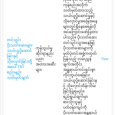
ကုန်စည်အလိုက်
သတ်မှတ်ထားသည့်
သယ်ယူပို့ဆောင်မှုနှင့်
သိုလှောင်မှုအခြေအနေ
များတွင်ရှိနေစေရန်လို
အပ်ကြောင်းဖော်ပြထား
ပါသည်။ ပိုးသတ်ဆေး
တင်သွင်း
တင်သွင်းသူအနေဖြင့်
ပိုးသတ်ဆေးများ
ကုန်သွယ်မှု
ပိုးသတ်ဆေးများကို
သယ်ယူပို့ဆောင်
ဆိုင်ရာနည်း
မှတ်ပုံတင်အဖွဲ့ကထုတ်
ခြင်းနှင့်
ပညာ
ပြန်သည့် လမ်းညွှန်
View
သိုလှောင်ခြင်းတို့
အတားအဆီး
ချက်အတိုင်း
အပေါ် TBT
များ
အန္တရာယ်ကင်းရှင်းစွာ
စည်းမျဉ်း
ကိုင်တွယ်စေခြင်း၊
သတ်မှတ်ချက်
သယ်ယူပို့ဆောင်ခြင်းနှ
င့် သိုလှောင်ထိန်းသိမ်း
ခြင်းပြုရမည်။
ရည်ရွယ်ချက်မှာ
စားသုံးသူနှင့်
ပတ်ဝန်းကျင်ကို
ပိုးသတ်ဆေးအန္တရာယ်