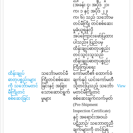
(အခန်း ၄၊ အပိုဒ် ၂၁၊
က၊ ၁ နှင့် အပိုဒ် ၂၂၊
က၊ ၆) သည် သင်္ဘောမ
တင်မီကြို တင်စစ်ဆေး
မှုခံယူရန်လို
အပ်ကြောင်းဖော်ပြထား
ပါသည်။ ပြည်ပမှ
ထိန်းချုပ်ဓာတုပစ္စည်း
တင်သွင်းသူသည်
ထိန်းချုပ်ဓာတုပစ္စည်း
ကြီးကြပ်ရေး
ထိန်းချုပ်
သင်္ဘောမတင်မီ
ကော်မတီ၏ ထောက်ခံ
ဓာတုပစ္စည်းများ
ကြိုတင်စစ်ဆေး
ချက်နှင့် ယင်းကော်မတီ
ကို သင်္ဘောမတင်
ခြင်းနှင့် အခြား
သို့တင်ပြသည့် သင်္ဘော
View
မီကြိုတင်
သောဆောင်ရွက်
မတင်မီကြိုတင်
စစ်ဆေးခြင်း
မှုများ
စစ်ဆေးချက်လက်မှတ်
(Pre-Shipment
Inspection Certificate)
နှင့် အရောင်းအဝယ်
ပဋိညာဉ်/ သဘောတူညီ
ချက်များကို တင်ပြရ