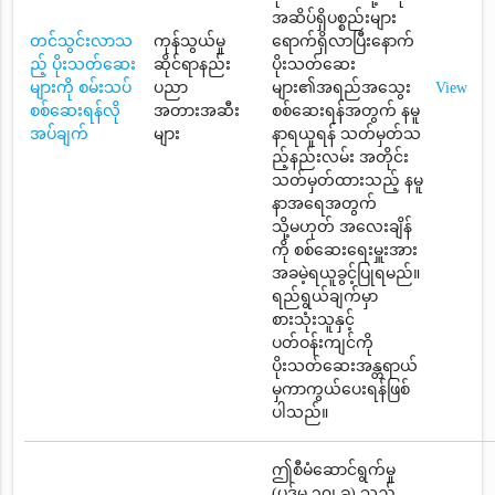
အဆိပ်ရှိပစ္စည်းများ
တင်သွင်းလာသ
ကုန်သွယ်မှု
ရောက်ရှိလာပြီးနောက်
ည့် ပိုးသတ်ဆေး
ဆိုင်ရာနည်း
ပိုးသတ်ဆေး
များကို စမ်းသပ်
ပညာ
များ၏အရည်အသွေး
View
စစ်ဆေးရန်လို
အတားအဆီး
စစ်ဆေးရန်အတွက် နမူ
အပ်ချက်
များ
နာရယူရန် သတ်မှတ်သ
ည့်နည်းလမ်း အတိုင်း
သတ်မှတ်ထားသည့် နမူ
နာအရေအတွက်
သို့မဟုတ် အလေးချိန်
ကို စစ်ဆေးရေးမှူးအား
အခမဲ့ရယူခွင့်ပြုရမည်။
ရည်ရွယ်ချက်မှာ
စားသုံးသူနှင့်
ပတ်ဝန်းကျင်ကို
ပိုးသတ်ဆေးအန္တရာယ်
မှကာကွယ်ပေးရန်ဖြစ်
ပါသည်။
ဤစီမံဆောင်ရွက်မှု
(ပုဒ်မ ၃၀၊ ခ) သည်