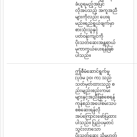
ခံယူရမည့်အပြင်
လိုအပ်သည့် အကူအညီ
များကိုလည်း ပေးရ
မည်။ရည်ရွယ်ချက်မှာ
စားသုံးသူနှင့်
ပတ်ဝန်းကျင်ကို
ပိုးသတ်ဆေးအန္တရာယ်
မှကာကွယ်ပေးရန်ဖြစ်
ပါသည်။
ဤစီမံဆောင်ရွက်မှု
(ပုဒ်မ ၃၀၊ က) သည်
သတ်မှတ်ထားသည့် စ
ည်းမျည်းစည်းကမ်း
များနှင့်အညီဖြစ်စေရန်
ကုန်စည်အပေါ်စမ်းသပ်
စစ်ဆေးရန်လို
အပ်ကြောင်းဖော်ပြထား
ပါသည်။ ပြည်ပမှတင်
သွင်းလာသော
ပိုးသတ်ဆေး သို့မဟုတ်