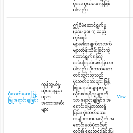
မှကာကွယ်ပေးရန်ဖြစ်
ပါသည်။
ဤစီမံဆောင်ရွက်မှု
(ပုဒ်မ ၃၀၊ ဂ) သည်
ကုန်စည်
များ၏အချက်အလက်
များထိန်းသိမ်းခြင်းကို
ဆောင်ရွက်ရန်လို
အပ်ကြောင်းဖော်ပြထား
ပါသည်။ ပိုးသတ်ဆေး
တင်သွင်းသူသည်
ပိုးသတ်ဆေးများ ဖြန့်
ကုန်သွယ်မှု
ဖြူးရောင်းချရာတွင်
ဆိုင်ရာနည်း
ပိုးသတ်ဆေးဖြန့်
လိုင်စင်ရရှိသူများကို
ပညာ
View
ဖြူးရောင်းချခြင်း
သာ ရောင်းချခြင်း၊ အ
အတားအဆီး
ရောင်းပြေစာထားရှိ
များ
ခြင်း၊ ပိုးသတ်ဆေး
အမျိုးအစားအလိုက် အ
ရောင်းမှတ်ပုံတင်ဖွင့်
လှစ်၍ ရေးသွင်းခြင်းပြု