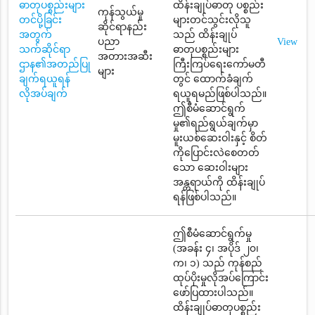
ဓာတုပစ္စည်းများ
ထိန်းချုပ်ဓာတု ပစ္စည်း
ကုန်သွယ်မှု
တင်ပို့ခြင်း
များတင်သွင်းလိုသူ
ဆိုင်ရာနည်း
အတွက်
သည် ထိန်းချုပ်
ပညာ
View
သက်ဆိုင်ရာ
ဓာတုပစ္စည်းများ
အတားအဆီး
ဌာန၏အတည်ပြု
ကြီးကြပ်ရေးကော်မတီ
များ
ချက်ရယူရန်
တွင် ထောက်ခံချက်
လိုအပ်ချက်
ရယူရမည်ဖြစ်ပါသည်။
ဤစီမံဆောင်ရွက်
မှု၏ရည်ရွယ်ချက်မှာ
မူးယစ်ဆေးဝါးနှင့် စိတ်
ကိုပြောင်းလဲစေတတ်
သော ဆေးဝါးများ
အန္တရာယ်ကို ထိန်းချုပ်
ရန်ဖြစ်ပါသည်။
ဤစီမံဆောင်ရွက်မှု
(အခန်း ၄၊ အပိုဒ် ၂၀၊
က၊ ၁) သည် ကုန်စည်
ထုပ်ပိုးမှုလိုအပ်ကြောင်း
ဖော်ပြထားပါသည်။
ထိန်းချုပ်ဓာတုပစ္စည်း