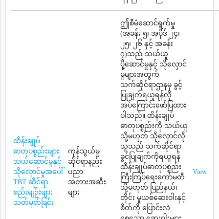
ဤစီမံဆောင်ရွက်မှု
(အခန်း ၅၊ အပိုဒ် ၂၄၊
၂၅၊ ၂၆ နှင့် အခန်း
၇)သည် သယ်ယူ
ပို့ဆောင်မှုနှင့် သိုလှောင်
မှုများအတွက်
သက်ဆိုင်ရာဌာနမှ ခွင့်
ပြုချက်ရယူရန်လို
အပ်ကြောင်းဖော်ပြထား
ပါသည်။ ထိန်းချုပ်
ဓာတုပစ္စည်းကို သယ်ယူ
သို့မဟုတ် သိုလှောင်လို
ထိန်းချုပ်
သူသည် သက်ဆိုင်ရာ
ဓာတုပစ္စည်းများ
ကုန်သွယ်မှု
ခွင်ပြုချက်ကိုရယူရန်
သယ်ဆောင်မှုနှင့်
ဆိုင်ရာနည်း
ထိန်းချုပ်ဓာတုပစ္စည်း
သိုလှောင်မှုအပေါ်
ပညာ
View
ကြီးကြပ်ရေးကော်မတီ
TBT ဆိုင်ရာ
အတားအဆီး
သို့မဟုတ် ပြည်နယ်၊
စည်းမျဉ်းများ
များ
တိုင်း မူယစ်ဆေးဝါးနှင့်
သတ်မှတ်ခြင်း
စိတ်ကို ပြောင်းလဲ
စေသော ဆေးဝါးများ