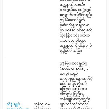
အန္တရာယ်တားဆီး
ကာကွယ်ရေးအဖွဲ့တွင်
လျှောက်ထားနိုင်သည်။
ဤစီမံဆောင်ရွက်
မှု၏ရည်ရွယ်ချက်မှာ
မူးယစ်ဆေးဝါးနှင့် စိတ်
ကိုပြောင်းလဲစေတတ်
သော ဆေးဝါးများ
အန္တရာယ်ကို ထိန်းချုပ်
ရန်ဖြစ်ပါသည်။
ဤစီမံဆောင်ရွက်မှု
(အခန်း ၄၊ အပိုဒ် ၂၁၊
က၊ ၃) သည်
ဓာတုပစ္စည်းများဓာတ်ခွဲ
စစ်ဆေးရန် လိုအပ်
ကြောင်းဖော်ပြထား
ပါသည်။ ပြည်ပမှ
ထိန်းချုပ်ဓာတုပစ္စည်း
ထိန်းချုပ်
ကုန်သွယ်မှု
များတင်သွင်းလာသူ