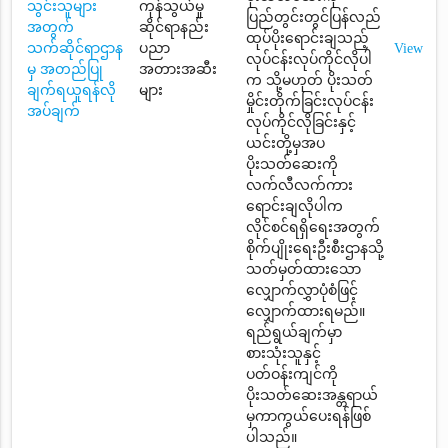
သွင်းသူများ
ကုန်သွယ်မှု
ပြည်တွင်းတွင်ပြန်လည်
အတွက်
ဆိုင်ရာနည်း
ထုပ်ပိုးရောင်းချသည့်
သက်ဆိုင်ရာဌာန
ပညာ
View
လုပ်ငန်းလုပ်ကိုင်လိုပါ
မှ အတည်ပြု
အတားအဆီး
က သို့မဟုတ် ပိုးသတ်
ချက်ရယူရန်လို
များ
မှိုင်းတိုက်ခြင်းလုပ်ငန်း
အပ်ချက်
လုပ်ကိုင်လိုခြင်းနှင့်
ယင်းတို့မှအပ
ပိုးသတ်ဆေးကို
လက်လီလက်ကား
ရောင်းချလိုပါက
လိုင်စင်ရရှိရေးအတွက်
စိုက်ပျိုးရေးဦးစီးဌာနသို့
သတ်မှတ်ထားသော
လျှောက်လွှာပုံစံဖြင့်
လျှောက်ထားရမည်။
ရည်ရွယ်ချက်မှာ
စားသုံးသူနှင့်
ပတ်ဝန်းကျင်ကို
ပိုးသတ်ဆေးအန္တရာယ်
မှကာကွယ်ပေးရန်ဖြစ်
ပါသည်။