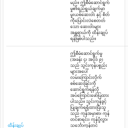
မည်။ ဤစီမံဆောင်ရွက်
မှု၏ရည်ရွယ်ချက်မှာ
မူးယစ်ဆေးဝါး နှင့် စိတ်
ကိုပြောင်းလဲစေတတ်
သော ဆေးဝါးများ
အန္တရာယ်ကို ထိန်းချုပ်
ရန်ဖြစ်ပါသည်။
ဤစီမံဆောင်ရွက်မှု
(အခန်း ၄၊ အပိုဒ် ၉)
သည် သွင်းကုန်ပစ္စည်း
များအပေါ်
လမ်းကြောင်းလိုက်
စစ်ဆေးခြင်းကို
ဆောင်ရွက်ရန်လို
အပ်ကြောင်းဖော်ပြထား
ပါသည်။ သွင်းကုန်ခွင့်
ပြုချက်ရရှိထားပြီးသူ
သည် ကုန်အမှာစာ၊ ကုန်
တင်စာရင်း၊ ကုန်ပို့လွှာ၊
ထိန်းချုပ်
သင်္ဘောကုန်တင်