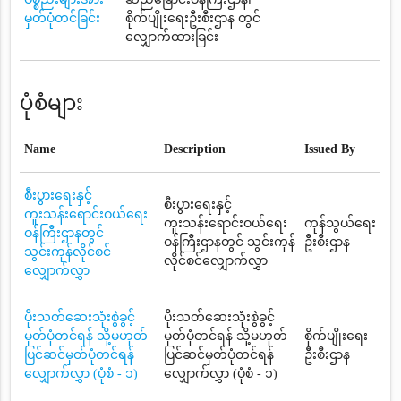
မှတ်ပုံတင်ခြင်း
စိုက်ပျိုးရေးဦးစီးဌာန တွင်
လျှောက်ထားခြင်း
ပုံစံများ
Name
Description
Issued By
စီးပွားရေးနှင့်
စီးပွားရေးနှင့်
ကူးသန်းရောင်းဝယ်ရေး
ကူးသန်းရောင်းဝယ်ရေး
ကုန်သွယ်ရေး
ဝန်ကြီးဌာနတွင်
ဝန်ကြီးဌာနတွင် သွင်းကုန်
ဦးစီးဌာန
သွင်းကုန်လိုင်စင်
လိုင်စင်လျှောက်လွှာ
လျှောက်လွှာ
ပိုးသတ်ဆေးသုံးစွဲခွင့်
ပိုးသတ်ဆေးသုံးစွဲခွင့်
မှတ်ပုံတင်ရန် သို့မဟုတ်
မှတ်ပုံတင်ရန် သို့မဟုတ်
စိုက်ပျိုးရေး
ပြင်ဆင်မှတ်ပုံတင်ရန်
ပြင်ဆင်မှတ်ပုံတင်ရန်
ဦးစီးဌာန
လျှောက်လွှာ (ပုံစံ - ၁)
လျှောက်လွှာ (ပုံစံ - ၁)