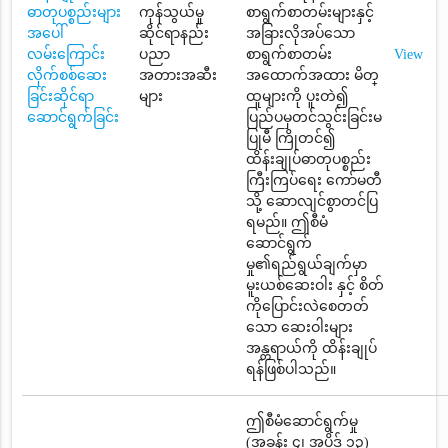
ဓာတုပစ္စည်းများ
ကုန်သွယ်မှု
စာရွက်စာတမ်းများနှင့်
အပေါ်
ဆိုင်ရာနည်း
အခြားလိုအပ်သော
လမ်းကြောင်း
ပညာ
စာရွက်စာတမ်း
View
လိုက်စစ်ဆေး
အတားအဆီး
အထောက်အထား မိတ္
ခြင်းဆိုင်ရာ
များ
ထူများကို ပူးတဲ၍
ဆောင်ရွက်ခြင်း
ပြည်ပမှတင်သွင်းခြင်းမ
ပြုမီ ကြိုတင်၍
ထိန်းချုပ်ဓာတုပစ္စည်း
ကြီးကြပ်ရေး ကော်မတီ
သို့ ဆောလျင်စွာတင်ပြ
ရမည်။ ဤစီမံ
ဆောင်ရွက်
မှု၏ရည်ရွယ်ချက်မှာ
မူးယစ်ဆေးဝါး နှင့် စိတ်
ကိုပြောင်းလဲစေတတ်
သော ဆေးဝါးများ
အန္တရာယ်ကို ထိန်းချုပ်
ရန်ဖြစ်ပါသည်။
ဤစီမံဆောင်ရွက်မှု
(အခန်း ၄၊ အပိုဒ် ၁၃)