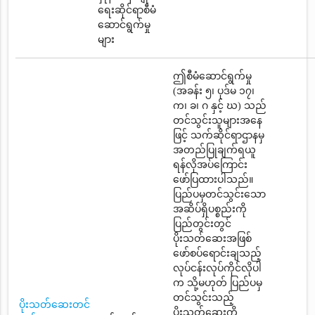
ရေးဆိုင်ရာစီမံ
ဆောင်ရွက်မှု
များ
ဤစီမံဆောင်ရွက်မှု
(အခန်း ၅၊ ပုဒ်မ ၁၇၊
က၊ ခ၊ ဂ နှင့် ဃ) သည်
တင်သွင်းသူများအနေ
ဖြင့် သက်ဆိုင်ရာဌာနမှ
အတည်ပြုချက်ရယူ
ရန်လိုအပ်ကြောင်း
ဖော်ပြထားပါသည်။
ပြည်ပမှတင်သွင်းသော
အဆိပ်ရှိပစ္စည်းကို
ပြည်တွင်းတွင်
ပိုးသတ်ဆေးအဖြစ်
ဖော်စပ်ရောင်းချသည့်
လုပ်ငန်းလုပ်ကိုင်လိုပါ
က သို့မဟုတ် ပြည်ပမှ
တင်သွင်းသည့်
ပိုးသတ်ဆေးတင်
ပိုးသတ်ဆေးကို