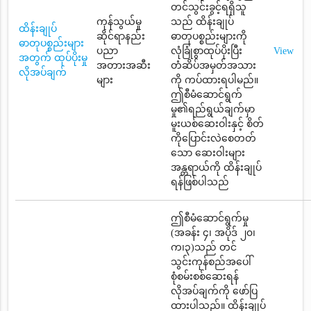
တင်သွင်းခွင့်ရရှိသူ
ကုန်သွယ်မှု
သည် ထိန်းချုပ်
ထိန်းချုပ်
ဆိုင်ရာနည်း
ဓာတုပစ္စည်းများကို
ဓာတုပစ္စည်းများ
ပညာ
လုံခြုံစွာထုပ်ပိုးပြီး
View
အတွက် ထုပ်ပိုးမှု
အတားအဆီး
တံဆိပ်အမှတ်အသား
လိုအပ်ချက်
များ
ကို ကပ်ထားရပါမည်။
ဤစီမံဆောင်ရွက်
မှု၏ရည်ရွယ်ချက်မှာ
မူးယစ်ဆေးဝါးနှင့် စိတ်
ကိုပြောင်းလဲစေတတ်
သော ဆေးဝါးများ
အန္တရာယ်ကို ထိန်းချုပ်
ရန်ဖြစ်ပါသည်
ဤစီမံဆောင်ရွက်မှု
(အခန်း ၄၊ အပိုဒ် ၂၀၊
က၊၃)သည် တင်
သွင်းကုန်စည်အပေါ်
စုံစမ်းစစ်ဆေးရန်
လိုအပ်ချက်ကို ဖော်ပြ
ထားပါသည်။ ထိန်းချုပ်