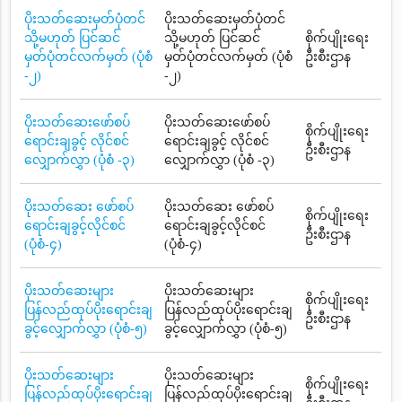
ပိုးသတ်ဆေးမှတ်ပုံတင်
ပိုးသတ်ဆေးမှတ်ပုံတင်
သို့မဟုတ် ပြင်ဆင်
သို့မဟုတ် ပြင်ဆင်
စိုက်ပျိုးရေး
မှတ်ပုံတင်လက်မှတ် (ပုံစံ
မှတ်ပုံတင်လက်မှတ် (ပုံစံ
ဦးစီးဌာန
-၂)
-၂)
ပိုးသတ်ဆေးဖော်စပ်
ပိုးသတ်ဆေးဖော်စပ်
စိုက်ပျိုးရေး
ရောင်းချခွင့် လိုင်စင်
ရောင်းချခွင့် လိုင်စင်
ဦးစီးဌာန
လျှောက်လွှာ (ပုံစံ -၃)
လျှောက်လွှာ (ပုံစံ -၃)
ပိုးသတ်ဆေး ဖော်စပ်
ပိုးသတ်ဆေး ဖော်စပ်
စိုက်ပျိုးရေး
ရောင်းချခွင့်လိုင်စင်
ရောင်းချခွင့်လိုင်စင်
ဦးစီးဌာန
(ပုံစံ-၄)
(ပုံစံ-၄)
ပိုးသတ်ဆေးများ
ပိုးသတ်ဆေးများ
စိုက်ပျိုးရေး
ပြန်လည်ထုပ်ပိုးရောင်းချ
ပြန်လည်ထုပ်ပိုးရောင်းချ
ဦးစီးဌာန
ခွင့်လျှောက်လွှာ (ပုံစံ-၅)
ခွင့်လျှောက်လွှာ (ပုံစံ-၅)
ပိုးသတ်ဆေးများ
ပိုးသတ်ဆေးများ
စိုက်ပျိုးရေး
ပြန်လည်ထုပ်ပိုးရောင်းချ
ပြန်လည်ထုပ်ပိုးရောင်းချ