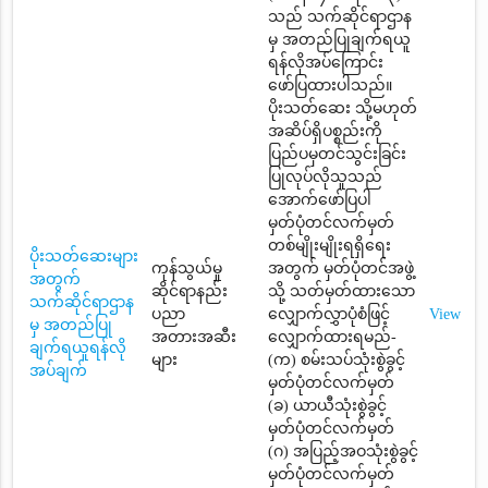
သည် သက်ဆိုင်ရာဌာန
မှ အတည်ပြုချက်ရယူ
ရန်လိုအပ်ကြောင်း
ဖော်ပြထားပါသည်။
ပိုးသတ်ဆေး သို့မဟုတ်
အဆိပ်ရှိပစ္စည်းကို
ပြည်ပမှတင်သွင်းခြင်း
ပြုလုပ်လိုသူသည်
အောက်ဖော်ပြပါ
မှတ်ပုံတင်လက်မှတ်
တစ်မျိုးမျိုးရရှိရေး
ပိုးသတ်ဆေးများ
ကုန်သွယ်မှု
အတွက် မှတ်ပုံတင်အဖွဲ့
အတွက်
ဆိုင်ရာနည်း
သို့ သတ်မှတ်ထားသော
သက်ဆိုင်ရာဌာန
ပညာ
လျှောက်လွှာပုံစံဖြင့်
View
မှ အတည်ပြု
အတားအဆီး
လျှောက်ထားရမည်-
ချက်ရယူရန်လို
များ
(က) စမ်းသပ်သုံးစွဲခွင့်
အပ်ချက်
မှတ်ပုံတင်လက်မှတ်
(ခ) ယာယီသုံးစွဲခွင့်
မှတ်ပုံတင်လက်မှတ်
(ဂ) အပြည့်အဝသုံးစွဲခွင့်
မှတ်ပုံတင်လက်မှတ်