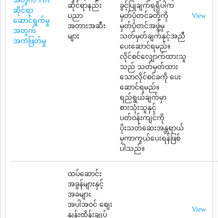
အတွက် TBT
ဆိုင်ရာနည်း
ခွင့်ပြုချက်ရရှိပါက
ဆိုင်ရာ
ပညာ
မှတ်ပုံတင်ခတို့ကို
View
ဆောင်ရွက်မှု
အတားအဆီး
မှတ်ပုံတင်အဖွဲ့မှ
အတွက်
များ
သတ်မှတ်ချက်နှင့်အညီ
အကဲဖြတ်မှု
ပေးဆောင်ရမည်။
လိုင်စင်လျှောက်ထားသူ
သည် သတ်မှတ်ထား
သောလိုင်စင်ခကို ပေး
ဆောင်ရမည်။
ရည်ရွယ်ချက်မှာ
စားသုံးသူနှင့်
ပတ်ဝန်းကျင်ကို
ပိုးသတ်ဆေးအန္တရာယ်
မှကာကွယ်ပေးရန်ဖြစ်
ပါသည်။
ထပ်ဆောင်း
အခွန်များနှင့်
အခများ
အပါအဝင် စျေး
View
နှုန်းထိန်းချုပ်