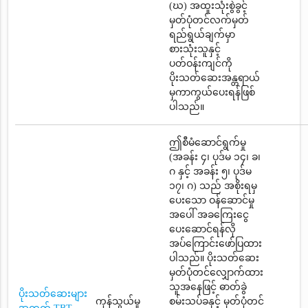
(ဃ) အထူးသုံးစွဲခွင့်
မှတ်ပုံတင်လက်မှတ်
ရည်ရွယ်ချက်မှာ
စားသုံးသူနှင့်
ပတ်ဝန်းကျင်ကို
ပိုးသတ်ဆေးအန္တရာယ်
မှကာကွယ်ပေးရန်ဖြစ်
ပါသည်။
ဤစီမံဆောင်ရွက်မှု
(အခန်း ၄၊ ပုဒ်မ ၁၄၊ ခ၊
ဂ နှင့် အခန်း ၅၊ ပုဒ်မ
၁၇၊ ဂ) သည် အစိုးရမှ
ပေးသော ဝန်ဆောင်မှု
အပေါ် အခကြေးငွေ
ပေးဆောင်ရန်လို
အပ်ကြောင်းဖော်ပြထား
ပါသည်။ ပိုးသတ်ဆေး
မှတ်ပုံတင်လျှောက်ထား
သူအနေဖြင့် ဓာတ်ခွဲ
ပိုးသတ်ဆေးများ
ကုန်သွယ်မှု
စမ်းသပ်ခနှင့် မှတ်ပုံတင်