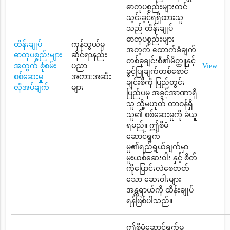
ဓာတုပစ္စည်းများတင်
သွင်းခွင့်ရရှိထားသူ
သည် ထိန်းချုပ်
ဓာတုပစ္စည်းများ
ထိန်းချုပ်
ကုန်သွယ်မှု
အတွက် ထောက်ခံချက်
ဓာတုပစ္စည်းများ
ဆိုင်ရာနည်း
တစ်ခုချင်းစီ၏မိတ္ထူနှင့်
အတွက် စုံစမ်း
ပညာ
View
ခွင့်ပြုချက်တစ်စောင်
စစ်ဆေးမှု
အတားအဆီး
ချင်းစီကို ပြည်တွင်း
လိုအပ်ချက်
များ
ပြည်ပမှ အခွင့်အာဏာရှိ
သူ သို့မဟုတ် တာဝန်ရှိ
သူ၏ စစ်ဆေးမှုကို ခံယူ
ရမည်။ ဤစီမံ
ဆောင်ရွက်
မှု၏ရည်ရွယ်ချက်မှာ
မူးယစ်ဆေးဝါး နှင့် စိတ်
ကိုပြောင်းလဲစေတတ်
သော ဆေးဝါးများ
အန္တရာယ်ကို ထိန်းချုပ်
ရန်ဖြစ်ပါသည်။
ဤစီမံဆောင်ရွက်မှု