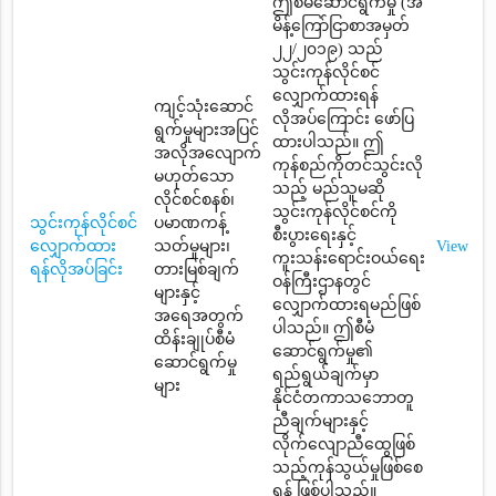
ဤစီမံဆောင်ရွက်မှု (အ
မိန့်ကြော်ငြာစာအမှတ်
၂၂/၂၀၁၉) သည်
သွင်းကုန်လိုင်စင်
လျှောက်ထားရန်
ကျင့်သုံးဆောင်
လိုအပ်ကြောင်း ဖော်ပြ
ရွက်မှုများအပြင်
ထားပါသည်။ ဤ
အလိုအလျောက်
ကုန်စည်ကိုတင်သွင်းလို
မဟုတ်သော
သည့် မည်သူမဆို
လိုင်စင်စနစ်၊
သွင်းကုန်လိုင်စင်ကို
သွင်းကုန်လိုင်စင်
ပမာဏကန့်
စီးပွားရေးနှင့်
လျှောက်ထား
သတ်မှုများ၊
View
ကူးသန်းရောင်းဝယ်ရေး
ရန်လိုအပ်ခြင်း
တားမြစ်ချက်
ဝန်ကြီးဌာနတွင်
များနှင့်
လျှောက်ထားရမည်ဖြစ်
အရေအတွက်
ပါသည်။ ဤစီမံ
ထိန်းချုပ်စီမံ
ဆောင်ရွက်မှု၏
ဆောင်ရွက်မှု
ရည်ရွယ်ချက်မှာ
များ
နိုင်ငံတကာသဘောတူ
ညီချက်များနှင့်
လိုက်လျောညီထွေဖြစ်
သည့်ကုန်သွယ်မှုဖြစ်စေ
ရန် ဖြစ်ပါသည်။