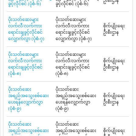
ဦးစီးဌာန
ခွင့်လိုင်စင် (ပုံစံ-၆)
ခွင့်လိုင်စင် (ပုံစံ-၆)
ပိုးသတ်ဆေးများ
ပိုးသတ်ဆေးများ
လက်လီ/လက်ကား
လက်လီ/လက်ကား
စိုက်ပျိုးရေး
ရောင်းချခွင့်လိုင်စင်
ရောင်းချခွင့်လိုင်စင်
ဦးစီးဌာန
လျှောက်လွှာ (ပုံစံ-၇)
လျှောက်လွှာ (ပုံစံ-၇)
ပိုးသတ်ဆေးများ
ပိုးသတ်ဆေးများ
လက်လီ/လက်ကား
လက်လီ/လက်ကား
စိုက်ပျိုးရေး
ရောင်းချခွင့်လိုင်စင်
ရောင်းချခွင့်လိုင်စင်
ဦးစီးဌာန
(ပုံစံ-၈)
(ပုံစံ-၈)
ပိုးသတ်ဆေး
ပိုးသတ်ဆေး
အရည်အသွေးစစ်ဆေး
အရည်အသွေးစစ်ဆေး
စိုက်ပျိုးရေး
ပေးရန်လျှောက်လွှာ
ပေးရန်လျှောက်လွှာ
ဦးစီးဌာန
(ပုံစံ-၉)
(ပုံစံ-၉)
ပိုးသတ်ဆေး
ပိုးသတ်ဆေး
အရည်အသွေးစစ်ဆေး
အရည်အသွေးစစ်ဆေး
စိုက်ပျိုးရေး