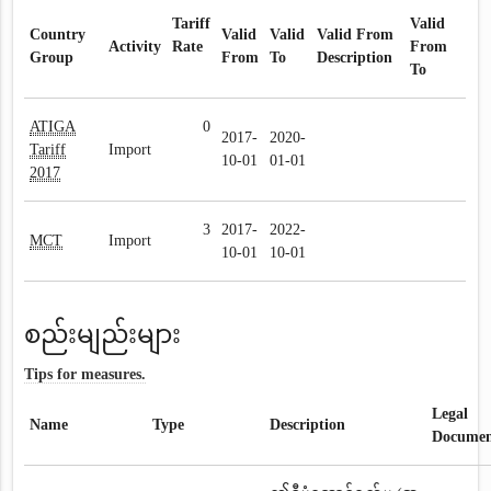
Tariff
Valid
Country
Valid
Valid
Valid From
Activity
Rate
From
Group
From
To
Description
To
ATIGA
0
2017-
2020-
Tariff
Import
10-01
01-01
2017
3
2017-
2022-
MCT
Import
10-01
10-01
စည်းမျည်းများ
Tips for measures.
Legal
Name
Type
Description
Documen