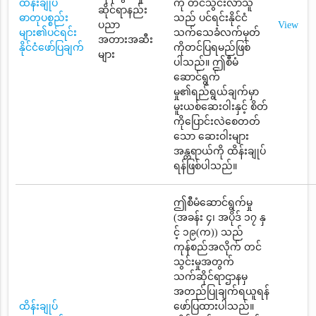
ထိန်းချုပ်
ကို တင်သွင်းလာသူ
ဆိုင်ရာနည်း
ဓာတုပစ္စည်း
သည် ပင်ရင်းနိုင်ငံ
ပညာ
View
များ၏ပင်ရင်း
သက်သေခံလက်မှတ်
အတားအဆီး
နိုင်ငံဖော်ပြချက်
ကိုတင်ပြရမည်ဖြစ်
များ
ပါသည်။ ဤစီမံ
ဆောင်ရွက်
မှု၏ရည်ရွယ်ချက်မှာ
မူးယစ်ဆေးဝါးနှင့် စိတ်
ကိုပြောင်းလဲစေတတ်
သော ဆေးဝါးများ
အန္တရာယ်ကို ထိန်းချုပ်
ရန်ဖြစ်ပါသည်။
ဤစီမံဆောင်ရွက်မှု
(အခန်း ၄၊ အပိုဒ် ၁၇ နှ
င့် ၁၉(က)) သည်
ကုန်စည်အလိုက် တင်
သွင်းမှုအတွက်
သက်ဆိုင်ရာဌာနမှ
အတည်ပြုချက်ရယူရန်
ထိန်းချုပ်
ဖော်ပြထားပါသည်။