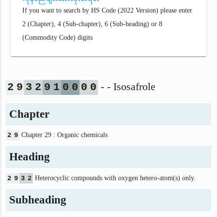
If you want to search by HS Code (2022 Version) please enter
2 (Chapter), 4 (Sub-chapter), 6 (Sub-heading) or 8
(Commodity Code) digits
- - Isosafrole
2
9
3
2
9
1
0
0
0
0
Chapter
2
9
Chapter 29 : Organic chemicals
Heading
2
9
3
2
Heterocyclic compounds with oxygen hetero-atom(s) only.
Subheading