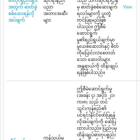
ဓာတုပစ္စည်းများ
ဆိုင်ရာနည်း
သည် သက်ဆိုင်ရာဌာန
အတွက် ဓာတ်ခွဲ
ပညာ
မှ ဓာတ်ခွဲစစ်ဆေးချက်
View
စစ်ဆေးရန်လို
အတားအဆီး
ရလဒ်များကို ပူးတွဲ
အပ်ချက်
များ
တင်ပြရမည်ဖြစ်
ပါသည်။ ဤစီမံ
ဆောင်ရွက်
မှု၏ရည်ရွယ်ချက်မှာ
မူးယစ်ဆေးဝါးနှင့် စိတ်
ကိုပြောင်းလဲစေတတ်
သော ဆေးဝါးများ
အန္တရာယ်ကို ထိန်းချုပ်
ရန်ဖြစ်ပါသည်။
ဤစီမံဆောင်ရွက်မှု
(အခန်း ၄၊ အပိုဒ် ၂၁၊
က၊၈) သည် တင်
သွင်းကုန်စည်၏
ပင်ရင်းနိုင်ငံဖော်ပြရန်
လိုအပ်ချက်ကို ဖော်ပြ
ထားပါသည်။ ပြည်ပမှ
ထိန်းချုပ်ဓာတုပစ္စည်း
ကုန်သွယ်မှု