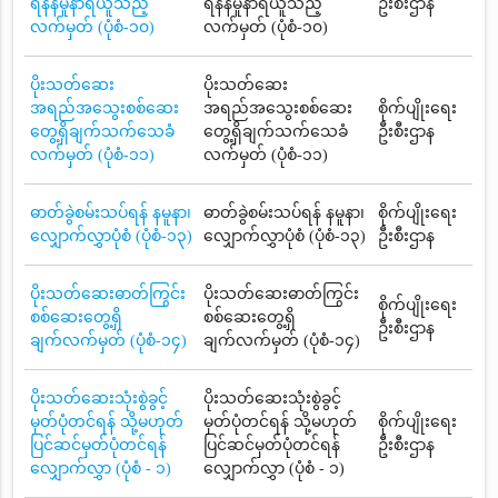
ရန်နမူနာရယူသည့်
ရန်နမူနာရယူသည့်
ဦးစီးဌာန
လက်မှတ် (ပုံစံ-၁၀)
လက်မှတ် (ပုံစံ-၁၀)
ပိုးသတ်ဆေး
ပိုးသတ်ဆေး
အရည်အသွေးစစ်ဆေး
အရည်အသွေးစစ်ဆေး
စိုက်ပျိုးရေး
တွေ့ရှိချက်သက်သေခံ
တွေ့ရှိချက်သက်သေခံ
ဦးစီးဌာန
လက်မှတ် (ပုံစံ-၁၁)
လက်မှတ် (ပုံစံ-၁၁)
ဓာတ်ခွဲစမ်းသပ်ရန် နမူနာ၊
ဓာတ်ခွဲစမ်းသပ်ရန် နမူနာ၊
စိုက်ပျိုးရေး
လျှောက်လွှာပုံစံ (ပုံစံ-၁၃)
လျှောက်လွှာပုံစံ (ပုံစံ-၁၃)
ဦးစီးဌာန
ပိုးသတ်ဆေးဓာတ်ကြွင်း
ပိုးသတ်ဆေးဓာတ်ကြွင်း
စိုက်ပျိုးရေး
စစ်ဆေးတွေ့ရှိ
စစ်ဆေးတွေ့ရှိ
ဦးစီးဌာန
ချက်လက်မှတ် (ပုံစံ-၁၄)
ချက်လက်မှတ် (ပုံစံ-၁၄)
ပိုးသတ်ဆေးသုံးစွဲခွင့်
ပိုးသတ်ဆေးသုံးစွဲခွင့်
မှတ်ပုံတင်ရန် သို့မဟုတ်
မှတ်ပုံတင်ရန် သို့မဟုတ်
စိုက်ပျိုးရေး
ပြင်ဆင်မှတ်ပုံတင်ရန်
ပြင်ဆင်မှတ်ပုံတင်ရန်
ဦးစီးဌာန
လျှောက်လွှာ (ပုံစံ - ၁)
လျှောက်လွှာ (ပုံစံ - ၁)