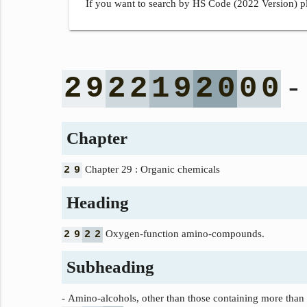
If you want to search by HS Code (2022 Version) pl
- 
2
9
2
2
1
9
2
0
0
0
Chapter
Chapter 29 : Organic chemicals
2
9
Heading
Oxygen-function amino-compounds.
2
9
2
2
Subheading
- Amino‑alcohols, other than those containing more than o