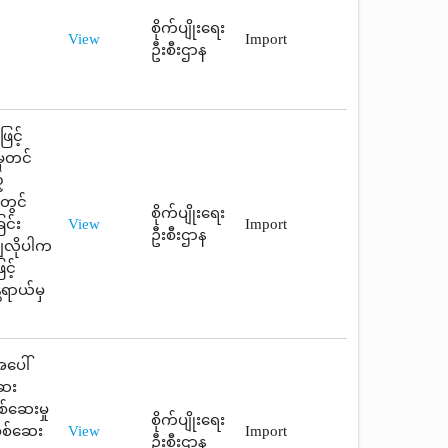
စိုက်ပျိုးရေး
View
Import
ဦးစီးဌာန
ြင့်
မှတင်
့
တွင်
စိုက်ပျိုးရေး
ြင်း
View
Import
ဦးစီးဌာန
ချလိုပါက
င့်
တရာယ်မှ
အပေါ်
ဆေး
စ်ဆေးမှု
စိုက်ပျိုးရေး
စစ်ဆေး
View
Import
ဦးစီးဌာန