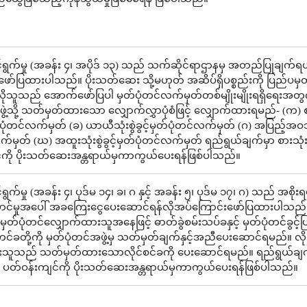
ွက်မှု (အခန်း ၄၊ အပိုဒ် ၁၃) သည် သက်ဆိုင်ရာဌာနမှ အတည်ပြုချက်ရယ
ော်ပြထားပါသည်။ ပိုးသတ်ဆေး သို့မဟုတ် အဆိပ်ရှိပစ္စည်းကို ပြည်ပမှတ
်လိုသူသည် အောက်ဖော်ပြပါ မှတ်ပုံတင်လက်မှတ်တစ်မျိုးမျိုးရရှိရေးအတွ
ဖွဲ့သို့ သတ်မှတ်ထားသော လျှောက်လွှာပုံစံဖြင့် လျှောက်ထားရမည်- (က) 
မှတ်ပုံတင်လက်မှတ် (ခ) ယာယီသုံးစွဲခွင့်မှတ်ပုံတင်လက်မှတ် (ဂ) အပြည့်အဝသုံး
်မှတ် (ဃ) အထူးသုံးစွဲခွင့်မှတ်ပုံတင်လက်မှတ် ရည်ရွယ်ချက်မှာ စားသုံးသ
်ကို ပိုးသတ်ဆေးအန္တရာယ်မှကာကွယ်ပေးရန်ဖြစ်ပါသည်။
က်မှု (အခန်း ၄၊ ပုဒ်မ ၁၄၊ ခ၊ ဂ နှင့် အခန်း ၅၊ ပုဒ်မ ၁၇၊ ဂ) သည် အစိုးရ
င်မှုအပေါ် အခကြေးငွေပေးဆောင်ရန်လိုအပ်ကြောင်းဖော်ပြထားပါသည်
တ်ပုံတင်လျှောက်ထားသူအနေဖြင့် ဓာတ်ခွဲစမ်းသပ်ခနှင့် မှတ်ပုံတင်ခွင့်ပြ
တင်ခတို့ကို မှတ်ပုံတင်အဖွဲ့မှ သတ်မှတ်ချက်နှင့်အညီပေးဆောင်ရမည်။ လို
သူသည် သတ်မှတ်ထားသောလိုင်စင်ခကို ပေးဆောင်ရမည်။ ရည်ရွယ်ချက
င့် ပတ်ဝန်းကျင်ကို ပိုးသတ်ဆေးအန္တရာယ်မှကာကွယ်ပေးရန်ဖြစ်ပါသည်။