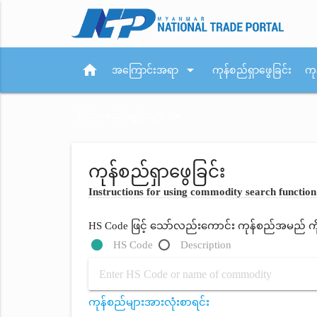
home
arrow_drop_down
အကြောင်းအရာ
ကုန်စည်ရှာဖွေခြင်း
ကု
arrow_drop_down
ပြည်ပစည်းမျဉ်းများ
ကုန်စည်ရှာဖွေခြင်း
Instructions for using commodity search function
HS Code ဖြင့် သော်လည်းကောင်း ကုန်စည်အမည် ကိုရိ
HS Code
Description
ကုန်စည်များအားလုံးစာရင်း