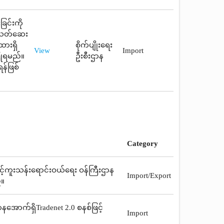
ြင်းကို
ုးသတ်ဆေး
ထားရှိ
စိုက်ပျိုးရေး
View
Import
ပြုရမည်။
ဦးစီးဌာန
န်ဖြစ်
Category
ေးနှင့်ကူးသန်းရောင်းဝယ်ရေး ဝန်ကြီးဌာန
Import/Export
်။
နအောက်ရှိTradenet 2.0 စနစ်ဖြင့်
Import