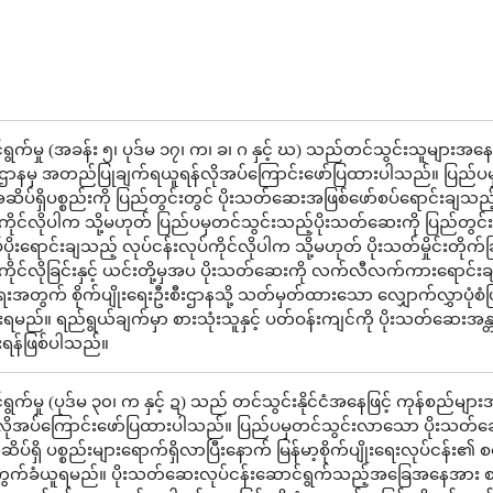
ွက်မှု (အခန်း ၅၊ ပုဒ်မ ၁၇၊ က၊ ခ၊ ဂ နှင့် ဃ) သည်တင်သွင်းသူများအနေဖ
ဌာနမှ အတည်ပြုချက်ရယူရန်လိုအပ်ကြောင်းဖော်ပြထားပါသည်။ ပြည်ပ
ိပ်ရှိပစ္စည်းကို ပြည်တွင်းတွင် ပိုးသတ်ဆေးအဖြစ်ဖော်စပ်ရောင်းချသည်
်ကိုင်လိုပါက သို့မဟုတ် ပြည်ပမှတင်သွင်းသည့်ပိုးသတ်ဆေးကို ပြည်တွင်း
ိုးရောင်းချသည့် လုပ်ငန်းလုပ်ကိုင်လိုပါက သို့မဟုတ် ပိုးသတ်မှိုင်းတိုက်ခ
်ကိုင်လိုခြင်းနှင့် ယင်းတို့မှအပ ပိုးသတ်ဆေးကို လက်လီလက်ကားရောင်း
ရေးအတွက် စိုက်ပျိုးရေးဦးစီးဌာနသို့ သတ်မှတ်ထားသော လျှောက်လွှာပုံစံဖြ
မည်။ ရည်ရွယ်ချက်မှာ စားသုံးသူနှင့် ပတ်ဝန်းကျင်ကို ပိုးသတ်ဆေးအန္
ရန်ဖြစ်ပါသည်။
က်မှု (ပုဒ်မ ၃၀၊ က နှင့် ဍ) သည် တင်သွင်းနိုင်ငံအနေဖြင့် ကုန်စည်များ
လိုအပ်ကြောင်းဖော်ပြထားပါသည်။ ပြည်ပမှတင်သွင်းလာသော ပိုးသတ်
ိပ်ရှိ ပစ္စည်းများရောက်ရှိလာပြီးနောက် မြန်မာ့စိုက်ပျိုးရေးလုပ်ငန်း၏ စ
ကွက်ခံယူရမည်။ ပိုးသတ်ဆေးလုပ်ငန်းဆောင်ရွက်သည့်အခြေအနေအား 