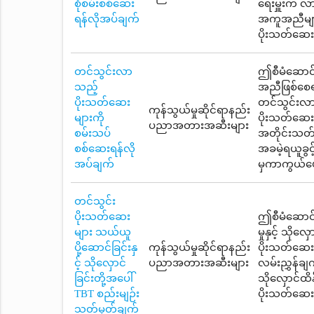
စုံစမ်းစစ်ဆေး
ရေးမှူးက လ
ရန်လိုအပ်ချက်
အကူအညီများက
ပိုးသတ်ဆေး
တင်သွင်းလာ
ဤစီမံဆောင်ရ
သည့်
အညီဖြစ်စေရ
ပိုးသတ်ဆေး
တင်သွင်းလာသ
ကုန်သွယ်မှုဆိုင်ရာနည်း
များကို
ပိုးသတ်ဆေ
ပညာအတားအဆီးများ
စမ်းသပ်
အတိုင်းသတ်
စစ်ဆေးရန်လို
အခမဲ့ရယူခွင
အပ်ချက်
မှကာကွယ်ပေ
တင်သွင်း
ပိုးသတ်ဆေး
ဤစီမံဆောင်
များ သယ်ယူ
မှုနှင့် သိ
ပို့ဆောင်ခြင်းနှ
ကုန်သွယ်မှုဆိုင်ရာနည်း
ပိုးသတ်ဆေးတ
င့် သိုလှောင်
ပညာအတားအဆီးများ
လမ်းညွှန်ချက
ခြင်းတို့အပေါ်
သိုလှောင်ထိန
TBT စည်းမျဉ်း
ပိုးသတ်ဆေး
သတ်မှတ်ချက်