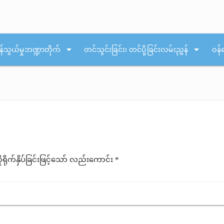
arrow_drop_down
arrow_drop_down
န်သွယ်မှုဘဏ္ဍာတိုက်
တင်သွင်းခြင်း၊ တင်ပို့ခြင်းလမ်းညွှန်
ဝန်
ုက်နှိပ်ခြင်းဖြင့်သော် လည်းကောင်း *