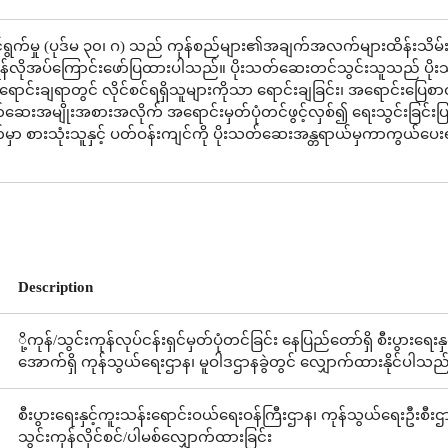
ွက်မှု (ပုဒ်မ ၃၀၊ ဂ) သည် ကုန်စည်များ၏အချက်အလက်များထိန်းသိမ်းခ
န်လိုအပ်ကြောင်းဖော်ပြထားပါသည်။ ပိုးသတ်ဆေးတင်သွင်းသူသည် ပိ
ူးရောင်းချရာတွင် လိုင်စင်ရရှိသူများကိုသာ ရောင်းချခြင်း၊ အရောင်းပြေစာ
သတ်ဆေးအမျိုးအစားအလိုက် အရောင်းမှတ်ပုံတင်ဖွင့်လှစ်၍ ရေးသွင်းခြင်း
မှာ စားသုံးသူနှင့် ပတ်ဝန်းကျင်ကို ပိုးသတ်ဆေးအန္တရာယ်မှကာကွယ်ပေးရ
Description
ို့ကုန်/သွင်းကုန်လုပ်ငန်းရှင်မှတ်ပုံတင်ခြင်း နေပြည်တော်ရှိ စီးပွားရ
အောက်ရှိ ကုန်သွယ်ရေးဌာန၊ မူဝါဒဌာနခွဲတွင် လျှောက်ထားနိုင်ပါသည
စီးပွားရေးနှင့်ကူးသန်းရောင်းဝယ်ရေးဝန်ကြီးဌာန၊ ကုန်သွယ်ရေးဦးစီးဌာ
သွင်းကုန်လိုင်စင်/ပါမစ်လျှောက်ထားခြင်း