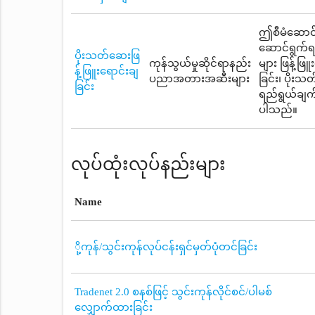
ဤစီမံဆောင်ရ
ဆောင်ရွက်ရ
ပိုးသတ်ဆေးဖြ
ကုန်သွယ်မှုဆိုင်ရာနည်း
များ ဖြန့်ဖြ
န့်ဖြူးရောင်းချ
ပညာအတားအဆီးများ
ခြင်း၊ ပိုး
ခြင်း
ရည်ရွယ်ချက်
ပါသည်။
လုပ်ထုံးလုပ်နည်းများ
Name
ို့ကုန်/သွင်းကုန်လုပ်ငန်းရှင်မှတ်ပုံတင်ခြင်း
Tradenet 2.0 စနစ်ဖြင့် သွင်းကုန်လိုင်စင်/ပါမစ်
လျှောက်ထားခြင်း