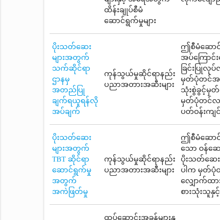
ထိန်းချုပ်စီမံ
ဆောင်ရွက်မှုများ
ပိုးသတ်ဆေး
ဤစီမံဆောင်ရ
များအတွက်
အပ်ကြောင်းဖ
သက်ဆိုင်ရာ
ခြင်းပြုလုပ
ကုန်သွယ်မှုဆိုင်ရာနည်း
ဌာနမှ
မှတ်ပုံတင်အ
ပညာအတားအဆီးများ
အတည်ပြု
သုံးစွဲခွင့်
ချက်ရယူရန်လို
မှတ်ပုံတင်လက
အပ်ချက်
ပတ်ဝန်းကျင
ပိုးသတ်ဆေး
ဤစီမံဆောင်ရွ
များအတွက်
သော ဝန်ဆော
TBT ဆိုင်ရာ
ကုန်သွယ်မှုဆိုင်ရာနည်း
ပိုးသတ်ဆေးမှ
ဆောင်ရွက်မှု
ပညာအတားအဆီးများ
ပါက မှတ်ပုံ
အတွက်
လျှောက်ထား
အကဲဖြတ်မှု
စားသုံးသူနှ
ထပ်ဆောင်းအခွန်များနှ