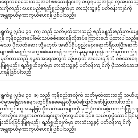
ာရောက်စစ်ဆေးသည့်အခါ စစ်ဆေးခြင်းကို ခံယူရမည့်အပြင် လိုအပ်သည်
ိုလည်း ပေးရမည်။ရည်ရွယ်ချက်မှာ စားသုံးသူနှင့် ပတ်ဝန်းကျင်ကို
အန္တရာယ်မှကာကွယ်ပေးရန်ဖြစ်ပါသည်။
ွက်မှု (ပုဒ်မ ၃၀၊ က) သည် သတ်မှတ်ထားသည့် စည်းမျည်းစည်းကမ်းများ
န် ကုန်စည်အပေါ်စမ်းသပ်စစ်ဆေးရန်လိုအပ်ကြောင်းဖော်ပြထားပါသည်။
ော ပိုးသတ်ဆေး သို့မဟုတ် အဆိပ်ရှိပစ္စည်းများရောက်ရှိလာပြီးနောက်
းများ၏အရည်အသွေးစစ်ဆေးရန်အတွက် နမူနာရယူရန် သတ်မှတ်သည့်န
မှတ်ထားသည့် နမူနာအရေအတွက် သို့မဟုတ် အလေးချိန်ကို စစ်ဆေးရေးမ
့်ပြုရမည်။ ရည်ရွယ်ချက်မှာ စားသုံးသူနှင့် ပတ်ဝန်းကျင်ကို ပိုးသတ်ဆေး
းရန်ဖြစ်ပါသည်။
ရွက်မှု (ပုဒ်မ ၃၀၊ ခ) သည် ကုန်စည်အလိုက် သတ်မှတ်ထားသည့် သယ်ယူပ
ုလှောင်မှုအခြေအနေများတွင်ရှိနေစေရန်လိုအပ်ကြောင်းဖော်ပြထားပါသည်။
င်သွင်းသူအနေဖြင့် ပိုးသတ်ဆေးများကို မှတ်ပုံတင်အဖွဲ့ကထုတ်ပြန်သည
်အတိုင်း အန္တရာယ်ကင်းရှင်းစွာကိုင်တွယ်စေခြင်း၊ သယ်ယူပို့ဆောင်ခြင်းနှင
်းသိမ်းခြင်းပြုရမည်။ ရည်ရွယ်ချက်မှာ စားသုံးသူနှင့် ပတ်ဝန်းကျင်ကို
အန္တရာယ်မှကာကွယ်ပေးရန်ဖြစ်ပါသည်။