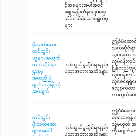
င့်အခများအပါအဝင်
စျေးနှုန်းထိန်းချုပ်ရေး
ဆိုင်ရာစီမံဆောင်ရွက်မှု
များ
ဤစီမံဆောင်ရ
ပိုးသတ်ဆေး
သက်ဆိုင်ရာ
တင်သွင်း
သွင်းသော အဆ
သူများအတွက်
လုပ်ငန်းလုပ
သက်ဆိုင်ရာ
ကုန်သွယ်မှုဆိုင်ရာနည်း
ပြန်လည်ထုပ်ပ
ဌာနမှ
ပညာအတားအဆီးများ
လုပ်ငန်းလုပ
အတည်ပြု
လိုင်စင်ရရှိ
ချက်ရယူရန်လို
လျှောက်ထားရ
အပ်ချက်
ကာကွယ်ပေး
ဤစီမံဆောင်ရွ
တင်သွင်း
စစ်ဆေးရန် 
ပိုးသတ်ဆေး
သို့မဟုတ် အဆ
ကုန်သွယ်မှုဆိုင်ရာနည်း
များအပေါ်
ကို မပျက်မ
ပညာအတားအဆီးများ