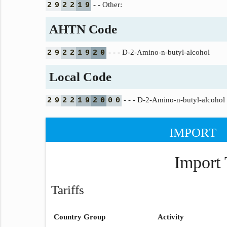
- - Other:
2
9
2
2
1
9
AHTN Code
- - - D-2-Amino-n-butyl-alcohol
2
9
2
2
1
9
2
0
Local Code
- - - D-2-Amino-n-butyl-alcohol
2
9
2
2
1
9
2
0
0
0
IMPORT
Import 
Tariffs
Country Group
Activity