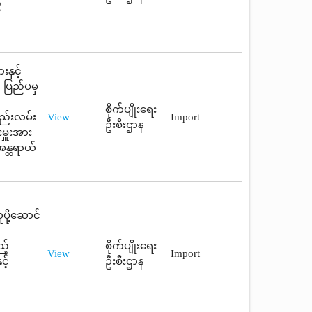
့
နှင့်
 ပြည်ပမှ
စိုက်ပျိုးရေး
ည်းလမ်း
View
Import
ဦးစီးဌာန
ှူးအား
အန္တရာယ်
ို့ဆောင်
့်
စိုက်ပျိုးရေး
View
Import
့်
ဦးစီးဌာန