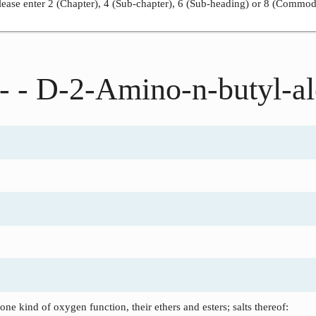
ease enter 2 (Chapter), 4 (Sub-chapter), 6 (Sub-heading) or 8 (Commod
- - D-2-Amino-n-butyl-a
ne kind of oxygen function, their ethers and esters; salts thereof: