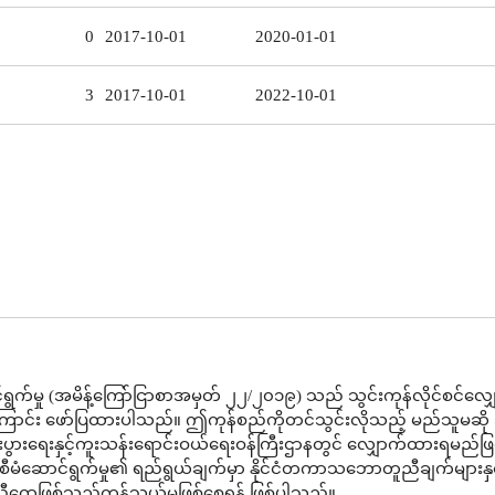
0
2017-10-01
2020-01-01
3
2017-10-01
2022-10-01
ွက်မှု (အမိန့်ကြော်ငြာစာအမှတ် ၂၂/၂၀၁၉) သည် သွင်းကုန်လိုင်စင်လျ
ကြောင်း ဖော်ပြထားပါသည်။ ဤကုန်စည်ကိုတင်သွင်းလိုသည့် မည်သူမဆို သ
 စီးပွားရေးနှင့်ကူးသန်းရောင်းဝယ်ရေးဝန်ကြီးဌာနတွင် လျှောက်ထားရမည်ဖြ
မံဆောင်ရွက်မှု၏ ရည်ရွယ်ချက်မှာ နိုင်ငံတကာသဘောတူညီချက်များနှင
ထွေဖြစ်သည့်ကုန်သွယ်မှုဖြစ်စေရန် ဖြစ်ပါသည်။