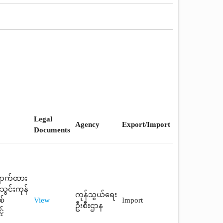
Legal
Agency
Export/Import
Documents
ှောက်ထား
ွင်းကုန်
ကုန်သွယ်ရေး
စ်
View
Import
ဦးစီးဌာန
့်