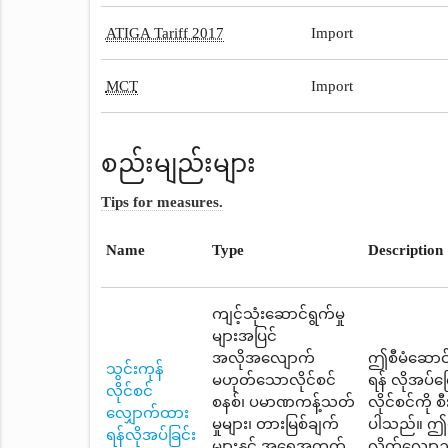
ATIGA Tariff 2017
Import
MCT
Import
စည်းမျည်းများ
Tips for measures.
Name
Type
Description
ကျင့်သုံးဆောင်ရွက်မှု
များအပြင်
အလိုအလျောက်
ဤစီမံဆောင်ရ
သွင်းကုန်
မဟုတ်သောလိုင်စင်
ရန် လိုအပ်
လိုင်စင်
စနစ်၊ ပမာဏကန့်သတ်
လိုင်စင်ကို
လျှောက်ထား
မှုများ၊ တားမြစ်ချက်
ပါသည်။ ဤစီ
ရန်လိုအပ်ခြင်း
များနှင့် အရေအတွက်
လိုက်လျောညီ